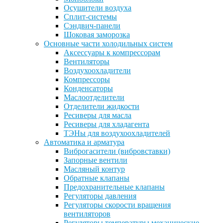
Осушители воздуха
Сплит-системы
Сэндвич-панели
Шоковая заморозка
Основные части холодильных систем
Аксессуары к компрессорам
Вентиляторы
Воздухоохладители
Компрессоры
Конденсаторы
Маслоотделители
Отделители жидкости
Ресиверы для масла
Ресиверы для хладагента
ТЭНы для воздухоохладителей
Автоматика и арматура
Виброгасители (вибровставки)
Запорные вентили
Масляный контур
Обратные клапаны
Предохранительные клапаны
Регуляторы давления
Регуляторы скорости вращения
вентиляторов
Регуляторы температуры механические