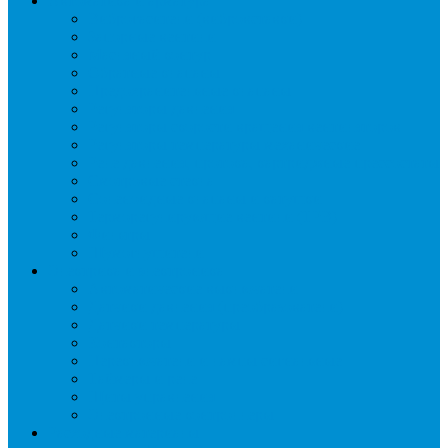
Автоматика и арматура
Виброгасители (вибровставки)
Запорные вентили
Масляный контур
Обратные клапаны
Предохранительные клапаны
Регуляторы давления
Регуляторы скорости вращения вентиляторов
Регуляторы температуры механические
Реле давления, протока, картриджные прессостаты
Смотровые стекла
Соленоидные клапаны и катушки
Терморегулирующие вентили (ТРВ)
Фильтры
Шумоглушители
Электрика и электроника
Автоматические выключатели
Датчики давления (преобразователи)
Датчики температуры
Контакторы
Переключатели и лампы сигнальные
Таймеры и реле
Щиты управления
Электронные контроллеры
Расходные материалы