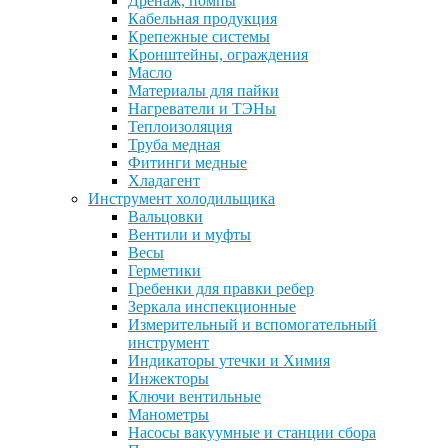
Дренаж, помпы
Кабельная продукция
Крепежные системы
Кронштейны, ограждения
Масло
Материалы для пайки
Нагреватели и ТЭНы
Теплоизоляция
Труба медная
Фитинги медные
Хладагент
Инструмент холодильщика
Вальцовки
Вентили и муфты
Весы
Герметики
Гребенки для правки ребер
Зеркала инспекционные
Измерительный и вспомогательный
инструмент
Индикаторы утечки и Химия
Инжекторы
Ключи вентильные
Манометры
Насосы вакуумные и станции сбора