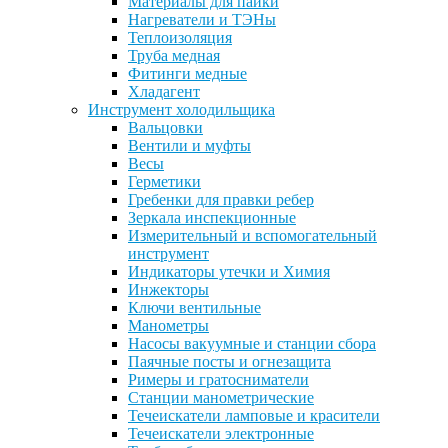
Материалы для пайки
Нагреватели и ТЭНы
Теплоизоляция
Труба медная
Фитинги медные
Хладагент
Инструмент холодильщика
Вальцовки
Вентили и муфты
Весы
Герметики
Гребенки для правки ребер
Зеркала инспекционные
Измерительный и вспомогательный
инструмент
Индикаторы утечки и Химия
Инжекторы
Ключи вентильные
Манометры
Насосы вакуумные и станции сбора
Паячные посты и огнезащита
Римеры и гратосниматели
Станции манометрические
Течеискатели ламповые и красители
Течеискатели электронные