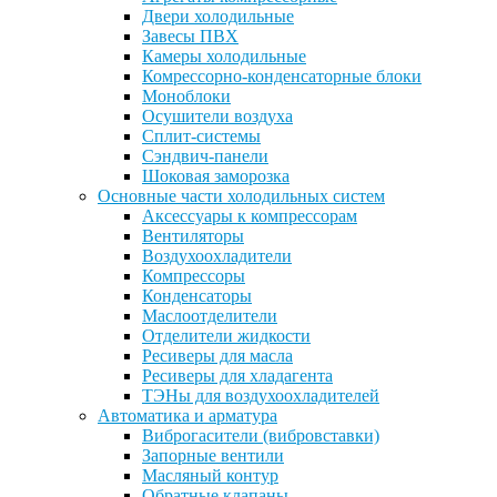
Двери холодильные
Завесы ПВХ
Камеры холодильные
Комрессорно-конденсаторные блоки
Моноблоки
Осушители воздуха
Сплит-системы
Сэндвич-панели
Шоковая заморозка
Основные части холодильных систем
Аксессуары к компрессорам
Вентиляторы
Воздухоохладители
Компрессоры
Конденсаторы
Маслоотделители
Отделители жидкости
Ресиверы для масла
Ресиверы для хладагента
ТЭНы для воздухоохладителей
Автоматика и арматура
Виброгасители (вибровставки)
Запорные вентили
Масляный контур
Обратные клапаны