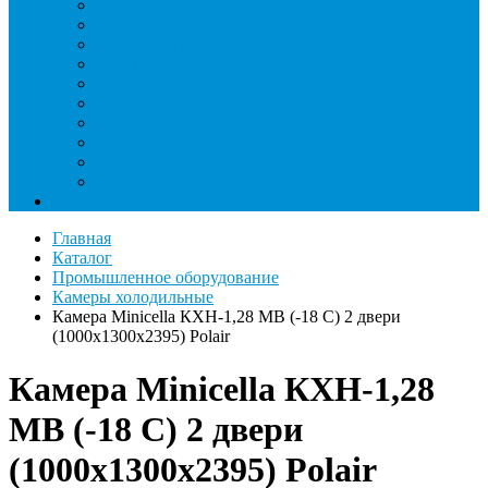
Насосы вакуумные и станции сбора
Паячные посты и огнезащита
Римеры и гратосниматели
Станции манометрические
Течеискатели ламповые и красители
Течеискатели электронные
Трубогибы
Труборасширители
Труборезы
Шланги
Еще
Главная
Каталог
Промышленное оборудование
Камеры холодильные
Камера Minicella КХН-1,28 МB (-18 C) 2 двери
(1000х1300х2395) Polair
Камера Minicella КХН-1,28
МB (-18 C) 2 двери
(1000х1300х2395) Polair