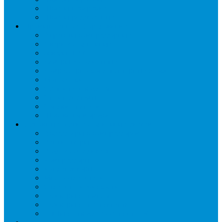
Шкафы пекарские
Шкафы расстоечные
Промышленное оборудование
Агрегаты компрессорные
Двери холодильные
Завесы ПВХ
Камеры холодильные
Комрессорно-конденсаторные блоки
Моноблоки
Осушители воздуха
Сплит-системы
Сэндвич-панели
Шоковая заморозка
Основные части холодильных систем
Аксессуары к компрессорам
Вентиляторы
Воздухоохладители
Компрессоры
Конденсаторы
Маслоотделители
Отделители жидкости
Ресиверы для масла
Ресиверы для хладагента
ТЭНы для воздухоохладителей