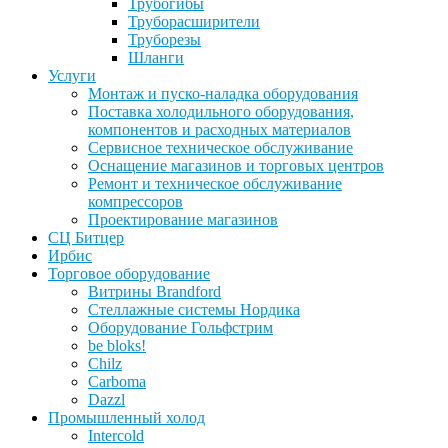
Трубогибы
Труборасширители
Труборезы
Шланги
Услуги
Монтаж и пуско-наладка оборудования
Поставка холодильного оборудования,
компонентов и расходных материалов
Сервисное техническое обслуживание
Оснащение магазинов и торговых центров
Ремонт и техническое обслуживание
компрессоров
Проектирование магазинов
СЦ Битцер
Ирбис
Торговое оборудование
Витрины Brandford
Стеллажные системы Нордика
Оборудование Гольфстрим
be bloks!
Chilz
Carboma
Dazzl
Промышленный холод
Intercold