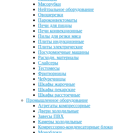
Мясорубки
Нейтральное оборудование
Овощерезки
Пароконвектоматы
Печи для пиццы
Печи конвекционные
Пилы для резки мяса
Плиты индукционные
Плиты электрические
Посудомоечные машины
Расходн. материалы
Слайсеры
Тестомесы
Фритюрницы
Чебуречницы
Шкафы жарочные
Шкафы пекарские
Шкафы расстоечные
Промышленное оборудование
Агрегаты компрессорные
Двери холодильные
Завесы ПВХ
Камеры холодильные
Комрессорно-конденсаторные блоки
Моноблоки