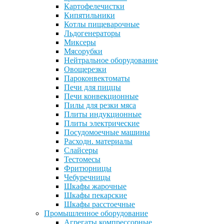
Картофелечистки
Кипятильники
Котлы пищеварочные
Льдогенераторы
Миксеры
Мясорубки
Нейтральное оборудование
Овощерезки
Пароконвектоматы
Печи для пиццы
Печи конвекционные
Пилы для резки мяса
Плиты индукционные
Плиты электрические
Посудомоечные машины
Расходн. материалы
Слайсеры
Тестомесы
Фритюрницы
Чебуречницы
Шкафы жарочные
Шкафы пекарские
Шкафы расстоечные
Промышленное оборудование
Агрегаты компрессорные