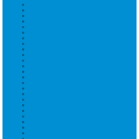
Аппараты для шаурмы
Блендеры
Вафельницы
Грили контактные
Картофелечистки
Кипятильники
Котлы пищеварочные
Льдогенераторы
Миксеры
Мясорубки
Нейтральное оборудование
Овощерезки
Пароконвектоматы
Печи для пиццы
Печи конвекционные
Пилы для резки мяса
Плиты индукционные
Плиты электрические
Посудомоечные машины
Расходн. материалы
Слайсеры
Тестомесы
Фритюрницы
Чебуречницы
Шкафы жарочные