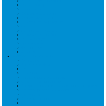
Вибро- Шумо- Изоляция
Гайки, штуцеры
Дренаж, помпы
Кабельная продукция
Крепежные системы
Кронштейны, ограждения
Масло
Материалы для пайки
Нагреватели и ТЭНы
Теплоизоляция
Труба медная
Фитинги медные
Хладагент
Инструмент холодильщика
Вальцовки
Вентили и муфты
Весы
Герметики
Гребенки для правки ребер
Зеркала инспекционные
Измерительный и вспомогательный инструмент
Индикаторы утечки и Химия
Инжекторы
Ключи вентильные
Манометры