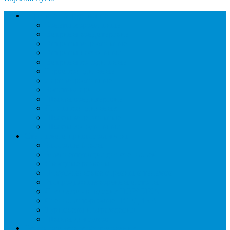
Торговое оборудование
Бонеты морозильные
Витрины кондитерские
Витрины морозильные
Витрины настольные
Витрины холодильные
Горки холодильные
Лари морозильные
Бонеты-Лари
Шкафы кондитерские
Столы холодильные
Шкафы морозильные
Шкафы холодильные
Стеллажи и прикассовая зона
Кассовые боксы
Комплектующие для стеллажей
Овощные развалы
Покупательские корзины и тележки
Распродажные корзины и столы
Стеллажи складские НОРДИКА
Стеллажи торговые НОРДИКА
Турникеты и ограждения
Шкафы для сумок
Технологическое оборудование