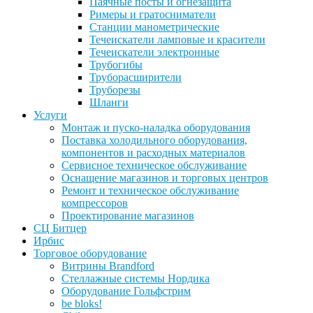
Паячные посты и огнезащита
Римеры и гратосниматели
Станции манометрические
Течеискатели ламповые и красители
Течеискатели электронные
Трубогибы
Труборасширители
Труборезы
Шланги
Услуги
Монтаж и пуско-наладка оборудования
Поставка холодильного оборудования,
компонентов и расходных материалов
Сервисное техническое обслуживание
Оснащение магазинов и торговых центров
Ремонт и техническое обслуживание
компрессоров
Проектирование магазинов
СЦ Битцер
Ирбис
Торговое оборудование
Витрины Brandford
Стеллажные системы Нордика
Оборудование Гольфстрим
be bloks!