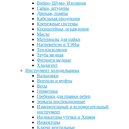
Вибро- Шумо- Изоляция
Гайки, штуцеры
Дренаж, помпы
Кабельная продукция
Крепежные системы
Кронштейны, ограждения
Масло
Материалы для пайки
Нагреватели и ТЭНы
Теплоизоляция
Труба медная
Фитинги медные
Хладагент
Инструмент холодильщика
Вальцовки
Вентили и муфты
Весы
Герметики
Гребенки для правки ребер
Зеркала инспекционные
Измерительный и вспомогательный
инструмент
Индикаторы утечки и Химия
Инжекторы
Ключи вентильные