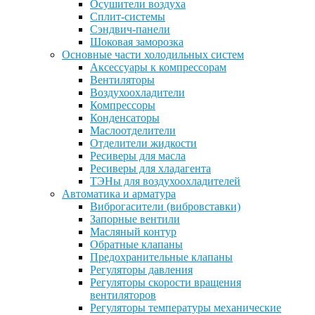
Осушители воздуха
Сплит-системы
Сэндвич-панели
Шоковая заморозка
Основные части холодильных систем
Аксессуары к компрессорам
Вентиляторы
Воздухоохладители
Компрессоры
Конденсаторы
Маслоотделители
Отделители жидкости
Ресиверы для масла
Ресиверы для хладагента
ТЭНы для воздухоохладителей
Автоматика и арматура
Виброгасители (вибровставки)
Запорные вентили
Масляный контур
Обратные клапаны
Предохранительные клапаны
Регуляторы давления
Регуляторы скорости вращения
вентиляторов
Регуляторы температуры механические