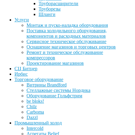
Труборасширители
Труборезы
Шланги
Услуги
Монтаж и пуско-наладка оборудования
Поставка холодильного оборудования,
компонентов и расходных материалов
Сервисное техническое обслуживание
Оснащение магазинов и торговых центров
Ремонт и техническое обслуживание
компрессоров
Проектирование магазинов
СЦ Битцер
Ирбис
Торговое оборудование
Витрины Brandford
Стеллажные системы Нордика
Оборудование Гольфстрим
be bloks!
Chilz
Carboma
Dazzl
Промышленный холод
Intercold
Агрегаты Belief