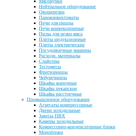
Мясорубки
Нейтральное оборудование
Овощерезки
Пароконвектоматы
Печи для пиццы
Печи конвекционные
Пилы для резки мяса
Плиты индукционные
Плиты электрические
Посудомоечные машины
Расходн. материалы
Слайсеры
Тестомесы
Фритюрницы
Чебуречницы
Шкафы жарочные
Шкафы пекарские
Шкафы расстоечные
Промышленное оборудование
Агрегаты компрессорные
Двери холодильные
Завесы ПВХ
Камеры холодильные
Комрессорно-конденсаторные блоки
Моноблоки