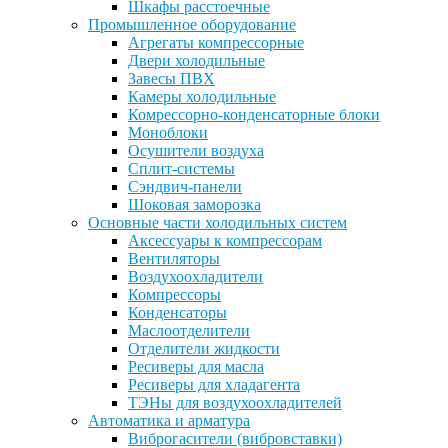
Шкафы расстоечные
Промышленное оборудование
Агрегаты компрессорные
Двери холодильные
Завесы ПВХ
Камеры холодильные
Комрессорно-конденсаторные блоки
Моноблоки
Осушители воздуха
Сплит-системы
Сэндвич-панели
Шоковая заморозка
Основные части холодильных систем
Аксессуары к компрессорам
Вентиляторы
Воздухоохладители
Компрессоры
Конденсаторы
Маслоотделители
Отделители жидкости
Ресиверы для масла
Ресиверы для хладагента
ТЭНы для воздухоохладителей
Автоматика и арматура
Виброгасители (вибровставки)