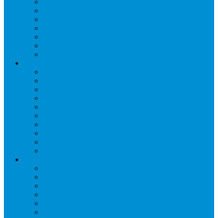
Слайсеры
Тестомесы
Фритюрницы
Чебуречницы
Шкафы жарочные
Шкафы пекарские
Шкафы расстоечные
Промышленное оборудование
Агрегаты компрессорные
Двери холодильные
Завесы ПВХ
Камеры холодильные
Комрессорно-конденсаторные блоки
Моноблоки
Осушители воздуха
Сплит-системы
Сэндвич-панели
Шоковая заморозка
Основные части холодильных систем
Аксессуары к компрессорам
Вентиляторы
Воздухоохладители
Компрессоры
Конденсаторы
Маслоотделители