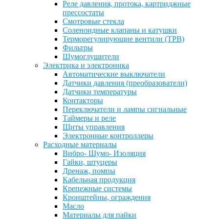
Реле давления, протока, картриджные
прессостаты
Смотровые стекла
Соленоидные клапаны и катушки
Терморегулирующие вентили (ТРВ)
Фильтры
Шумоглушители
Электрика и электроника
Автоматические выключатели
Датчики давления (преобразователи)
Датчики температуры
Контакторы
Переключатели и лампы сигнальные
Таймеры и реле
Щиты управления
Электронные контроллеры
Расходные материалы
Вибро- Шумо- Изоляция
Гайки, штуцеры
Дренаж, помпы
Кабельная продукция
Крепежные системы
Кронштейны, ограждения
Масло
Материалы для пайки