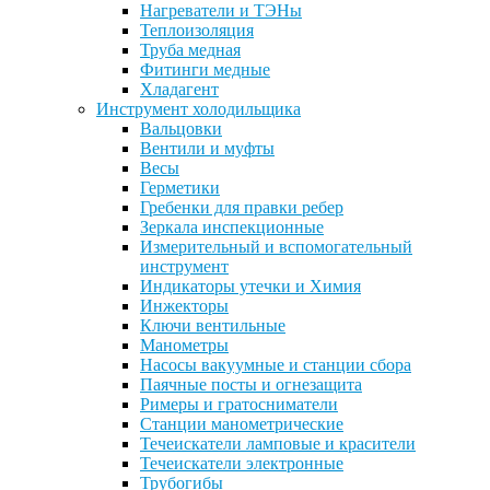
Нагреватели и ТЭНы
Теплоизоляция
Труба медная
Фитинги медные
Хладагент
Инструмент холодильщика
Вальцовки
Вентили и муфты
Весы
Герметики
Гребенки для правки ребер
Зеркала инспекционные
Измерительный и вспомогательный
инструмент
Индикаторы утечки и Химия
Инжекторы
Ключи вентильные
Манометры
Насосы вакуумные и станции сбора
Паячные посты и огнезащита
Римеры и гратосниматели
Станции манометрические
Течеискатели ламповые и красители
Течеискатели электронные
Трубогибы