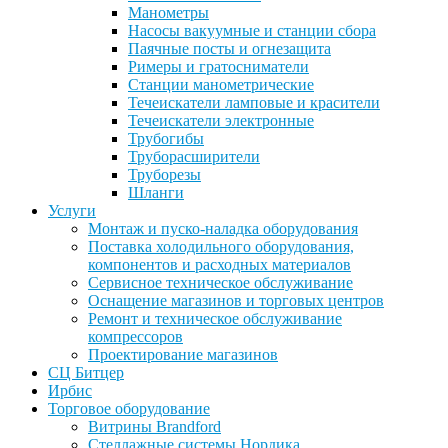
Манометры
Насосы вакуумные и станции сбора
Паячные посты и огнезащита
Римеры и гратосниматели
Станции манометрические
Течеискатели ламповые и красители
Течеискатели электронные
Трубогибы
Труборасширители
Труборезы
Шланги
Услуги
Монтаж и пуско-наладка оборудования
Поставка холодильного оборудования,
компонентов и расходных материалов
Сервисное техническое обслуживание
Оснащение магазинов и торговых центров
Ремонт и техническое обслуживание
компрессоров
Проектирование магазинов
СЦ Битцер
Ирбис
Торговое оборудование
Витрины Brandford
Стеллажные системы Нордика