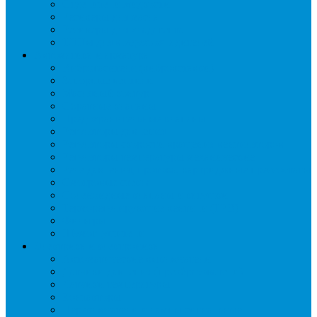
Отделители жидкости
Ресиверы для масла
Ресиверы для хладагента
ТЭНы для воздухоохладителей
Автоматика и арматура
Виброгасители (вибровставки)
Запорные вентили
Масляный контур
Обратные клапаны
Предохранительные клапаны
Регуляторы давления
Регуляторы скорости вращения вентиляторов
Регуляторы температуры механические
Реле давления, протока, картриджные прессостаты
Смотровые стекла
Соленоидные клапаны и катушки
Терморегулирующие вентили (ТРВ)
Фильтры
Шумоглушители
Электрика и электроника
Автоматические выключатели
Датчики давления (преобразователи)
Датчики температуры
Контакторы
Переключатели и лампы сигнальные