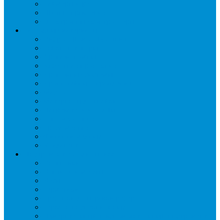
Таймеры и реле
Щиты управления
Электронные контроллеры
Расходные материалы
Вибро- Шумо- Изоляция
Гайки, штуцеры
Дренаж, помпы
Кабельная продукция
Крепежные системы
Кронштейны, ограждения
Масло
Материалы для пайки
Нагреватели и ТЭНы
Теплоизоляция
Труба медная
Фитинги медные
Хладагент
Инструмент холодильщика
Вальцовки
Вентили и муфты
Весы
Герметики
Гребенки для правки ребер
Зеркала инспекционные
Измерительный и вспомогательный инструмент