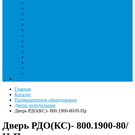
Индикаторы утечки и Химия
Инжекторы
Ключи вентильные
Манометры
Насосы вакуумные и станции сбора
Паячные посты и огнезащита
Римеры и гратосниматели
Станции манометрические
Течеискатели ламповые и красители
Течеискатели электронные
Трубогибы
Труборасширители
Труборезы
Шланги
Еще
Главная
Каталог
Промышленное оборудование
Двери холодильные
Дверь РДО(КС)- 800.1900-80/Н-Пр
Дверь РДО(КС)- 800.1900-80/