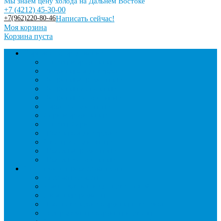
Мы знаем цену холода на Дальнем Востоке
+7 (4212) 45-30-00
+7(962)220-80-46
Написать сейчас!
Моя корзина
Корзина пуста
Торговое оборудование
Бонеты морозильные
Витрины кондитерские
Витрины морозильные
Витрины настольные
Витрины холодильные
Горки холодильные
Лари морозильные
Бонеты-Лари
Шкафы кондитерские
Столы холодильные
Шкафы морозильные
Шкафы холодильные
Стеллажи и прикассовая зона
Кассовые боксы
Комплектующие для стеллажей
Овощные развалы
Покупательские корзины и тележки
Распродажные корзины и столы