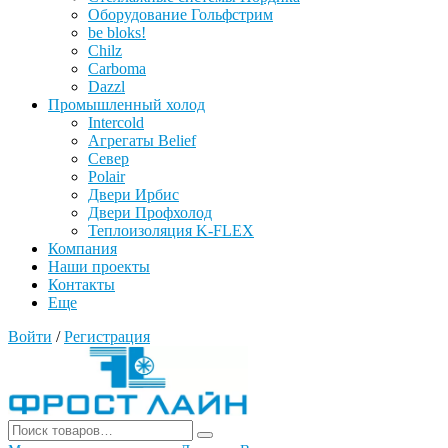
Оборудование Гольфстрим
be bloks!
Chilz
Carboma
Dazzl
Промышленный холод
Intercold
Агрегаты Belief
Север
Polair
Двери Ирбис
Двери Профхолод
Теплоизоляция K-FLEX
Компания
Наши проекты
Контакты
Еще
Войти
/
Регистрация