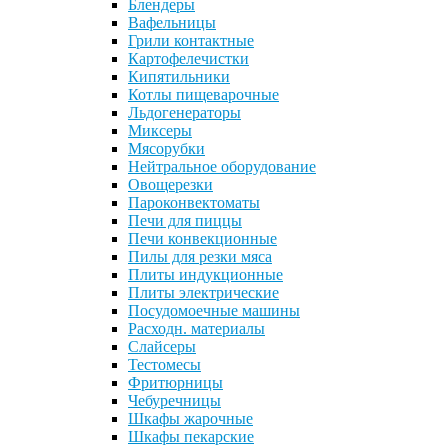
Блендеры
Вафельницы
Грили контактные
Картофелечистки
Кипятильники
Котлы пищеварочные
Льдогенераторы
Миксеры
Мясорубки
Нейтральное оборудование
Овощерезки
Пароконвектоматы
Печи для пиццы
Печи конвекционные
Пилы для резки мяса
Плиты индукционные
Плиты электрические
Посудомоечные машины
Расходн. материалы
Слайсеры
Тестомесы
Фритюрницы
Чебуречницы
Шкафы жарочные
Шкафы пекарские