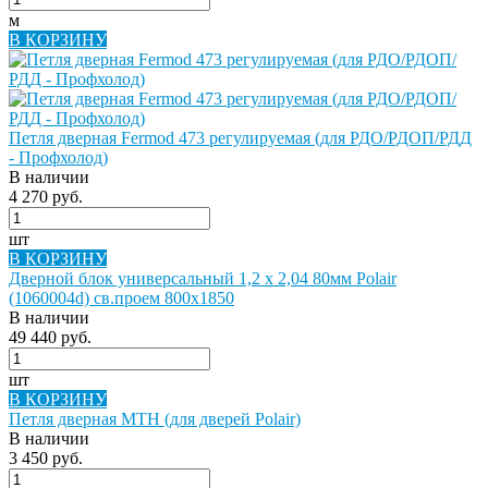
м
В КОРЗИНУ
Петля дверная Fermod 473 регулируемая (для РДО/РДОП/РДД
- Профхолод)
В наличии
4 270 руб.
шт
В КОРЗИНУ
Дверной блок универсальный 1,2 х 2,04 80мм Polair
(1060004d) св.проем 800х1850
В наличии
49 440 руб.
шт
В КОРЗИНУ
Петля дверная MTH (для дверей Polair)
В наличии
3 450 руб.