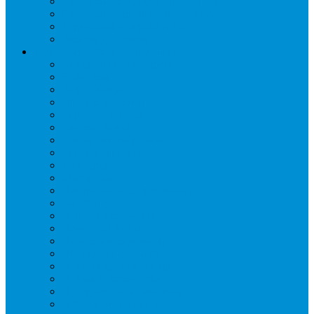
Стеллажи складские НОРДИКА
Стеллажи торговые НОРДИКА
Турникеты и ограждения
Шкафы для сумок
Технологическое оборудование
Аппараты для шаурмы
Блендеры
Вафельницы
Грили контактные
Картофелечистки
Кипятильники
Котлы пищеварочные
Льдогенераторы
Миксеры
Мясорубки
Нейтральное оборудование
Овощерезки
Пароконвектоматы
Печи для пиццы
Печи конвекционные
Пилы для резки мяса
Плиты индукционные
Плиты электрические
Посудомоечные машины
Расходн. материалы