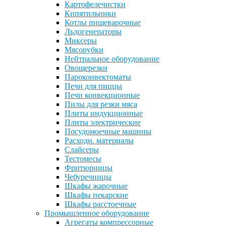
Картофелечистки
Кипятильники
Котлы пищеварочные
Льдогенераторы
Миксеры
Мясорубки
Нейтральное оборудование
Овощерезки
Пароконвектоматы
Печи для пиццы
Печи конвекционные
Пилы для резки мяса
Плиты индукционные
Плиты электрические
Посудомоечные машины
Расходн. материалы
Слайсеры
Тестомесы
Фритюрницы
Чебуречницы
Шкафы жарочные
Шкафы пекарские
Шкафы расстоечные
Промышленное оборудование
Агрегаты компрессорные