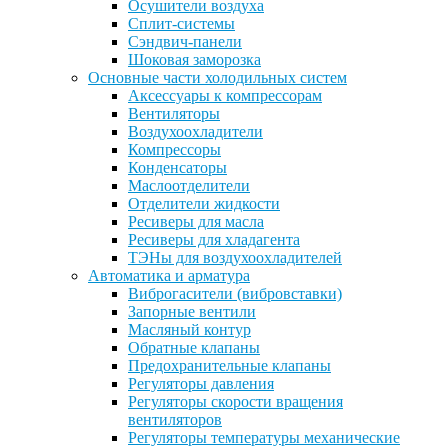
Осушители воздуха
Сплит-системы
Сэндвич-панели
Шоковая заморозка
Основные части холодильных систем
Аксессуары к компрессорам
Вентиляторы
Воздухоохладители
Компрессоры
Конденсаторы
Маслоотделители
Отделители жидкости
Ресиверы для масла
Ресиверы для хладагента
ТЭНы для воздухоохладителей
Автоматика и арматура
Виброгасители (вибровставки)
Запорные вентили
Масляный контур
Обратные клапаны
Предохранительные клапаны
Регуляторы давления
Регуляторы скорости вращения
вентиляторов
Регуляторы температуры механические