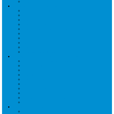
Шкафы расстоечные
Промышленное оборудование
Агрегаты компрессорные
Двери холодильные
Завесы ПВХ
Камеры холодильные
Комрессорно-конденсаторные блоки
Моноблоки
Осушители воздуха
Сплит-системы
Сэндвич-панели
Шоковая заморозка
Основные части холодильных систем
Аксессуары к компрессорам
Вентиляторы
Воздухоохладители
Компрессоры
Конденсаторы
Маслоотделители
Отделители жидкости
Ресиверы для масла
Ресиверы для хладагента
ТЭНы для воздухоохладителей
Автоматика и арматура
Виброгасители (вибровставки)