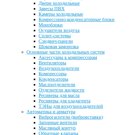
Двери холодильные
Завесы ПВХ
Камеры холодильные
Комрессорно-конденсаторные блоки
Моноблоки
Осушители воздуха
Сплит-системы
Сэндвич-панели
Шоковая заморозка
Основные части холодильных систем
Аксессуары к компрессорам
Вентиляторы
Воздухоохладители
Компрессоры
Конденсаторы
Маслоотделители
Отделители жидкости
Ресиверы для масла
Ресиверы для хладагента
ТЭНы для воздухоохладителей
Автоматика и арматура
Виброгасители (вибровставки)
Запорные вентили
Масляный контур
Обратные клапаны