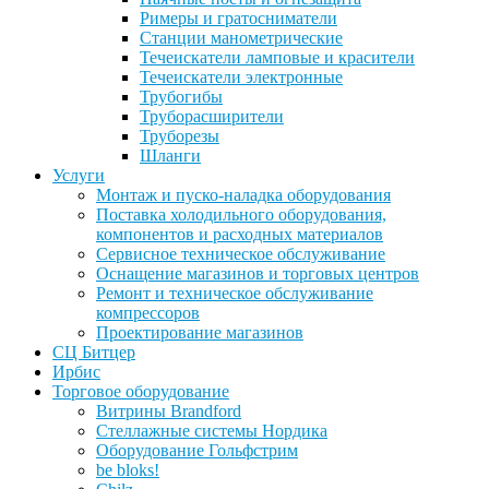
Римеры и гратосниматели
Станции манометрические
Течеискатели ламповые и красители
Течеискатели электронные
Трубогибы
Труборасширители
Труборезы
Шланги
Услуги
Монтаж и пуско-наладка оборудования
Поставка холодильного оборудования,
компонентов и расходных материалов
Сервисное техническое обслуживание
Оснащение магазинов и торговых центров
Ремонт и техническое обслуживание
компрессоров
Проектирование магазинов
СЦ Битцер
Ирбис
Торговое оборудование
Витрины Brandford
Стеллажные системы Нордика
Оборудование Гольфстрим
be bloks!