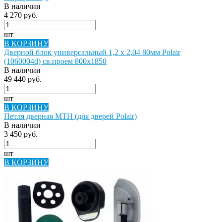
В наличии
4 270 руб.
шт
В КОРЗИНУ
Дверной блок универсальный 1,2 х 2,04 80мм Polair
(1060004d) св.проем 800х1850
В наличии
49 440 руб.
шт
В КОРЗИНУ
Петля дверная MTH (для дверей Polair)
В наличии
3 450 руб.
шт
В КОРЗИНУ