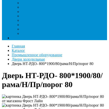
Римеры и гратосниматели
Станции манометрические
Течеискатели ламповые и красители
Течеискатели электронные
Трубогибы
Труборасширители
Труборезы
Шланги
Еще
Главная
Каталог
Промышленное оборудование
Двери холодильные
Дверь НТ-РДО- 800*1900/80/рама/Н/Пр/порог 80
Дверь НТ-РДО- 800*1900/80/
рама/Н/Пр/порог 80