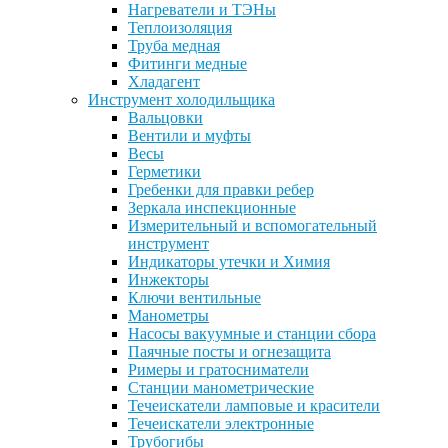
Нагреватели и ТЭНы
Теплоизоляция
Труба медная
Фитинги медные
Хладагент
Инструмент холодильщика
Вальцовки
Вентили и муфты
Весы
Герметики
Гребенки для правки ребер
Зеркала инспекционные
Измерительный и вспомогательный
инструмент
Индикаторы утечки и Химия
Инжекторы
Ключи вентильные
Манометры
Насосы вакуумные и станции сбора
Паячные посты и огнезащита
Римеры и гратосниматели
Станции манометрические
Течеискатели ламповые и красители
Течеискатели электронные
Трубогибы