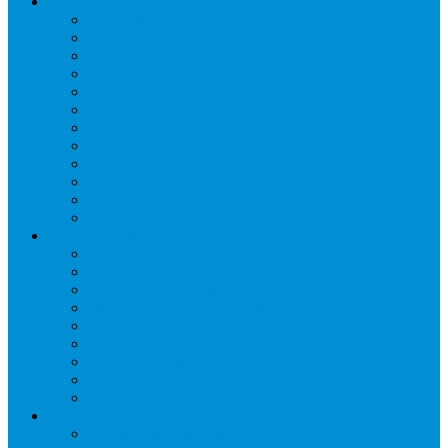
Торговое оборудование
Бонеты морозильные
Витрины кондитерские
Витрины морозильные
Витрины настольные
Витрины холодильные
Горки холодильные
Лари морозильные
Бонеты-Лари
Шкафы кондитерские
Столы холодильные
Шкафы морозильные
Шкафы холодильные
Стеллажи и прикассовая зона
Кассовые боксы
Комплектующие для стеллажей
Овощные развалы
Покупательские корзины и тележки
Распродажные корзины и столы
Стеллажи складские НОРДИКА
Стеллажи торговые НОРДИКА
Турникеты и ограждения
Шкафы для сумок
Технологическое оборудование
Аппараты для шаурмы