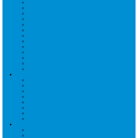
Запорные вентили
Масляный контур
Обратные клапаны
Предохранительные клапаны
Регуляторы давления
Регуляторы скорости вращения вентиляторов
Регуляторы температуры механические
Реле давления, протока, картриджные прессостаты
Смотровые стекла
Соленоидные клапаны и катушки
Терморегулирующие вентили (ТРВ)
Фильтры
Шумоглушители
Электрика и электроника
Автоматические выключатели
Датчики давления (преобразователи)
Датчики температуры
Контакторы
Переключатели и лампы сигнальные
Таймеры и реле
Щиты управления
Электронные контроллеры
Расходные материалы
Вибро- Шумо- Изоляция
Гайки, штуцеры