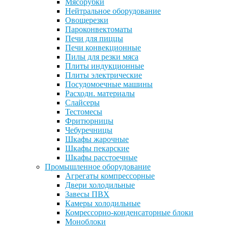
Мясорубки
Нейтральное оборудование
Овощерезки
Пароконвектоматы
Печи для пиццы
Печи конвекционные
Пилы для резки мяса
Плиты индукционные
Плиты электрические
Посудомоечные машины
Расходн. материалы
Слайсеры
Тестомесы
Фритюрницы
Чебуречницы
Шкафы жарочные
Шкафы пекарские
Шкафы расстоечные
Промышленное оборудование
Агрегаты компрессорные
Двери холодильные
Завесы ПВХ
Камеры холодильные
Комрессорно-конденсаторные блоки
Моноблоки