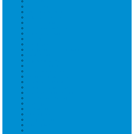
Блендеры
Вафельницы
Грили контактные
Картофелечистки
Кипятильники
Котлы пищеварочные
Льдогенераторы
Миксеры
Мясорубки
Нейтральное оборудование
Овощерезки
Пароконвектоматы
Печи для пиццы
Печи конвекционные
Пилы для резки мяса
Плиты индукционные
Плиты электрические
Посудомоечные машины
Расходн. материалы
Слайсеры
Тестомесы
Фритюрницы
Чебуречницы
Шкафы жарочные
Шкафы пекарские