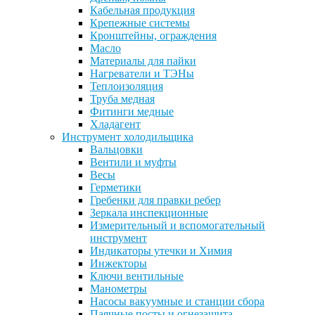
Кабельная продукция
Крепежные системы
Кронштейны, ограждения
Масло
Материалы для пайки
Нагреватели и ТЭНы
Теплоизоляция
Труба медная
Фитинги медные
Хладагент
Инструмент холодильщика
Вальцовки
Вентили и муфты
Весы
Герметики
Гребенки для правки ребер
Зеркала инспекционные
Измерительный и вспомогательный
инструмент
Индикаторы утечки и Химия
Инжекторы
Ключи вентильные
Манометры
Насосы вакуумные и станции сбора
Паячные посты и огнезащита