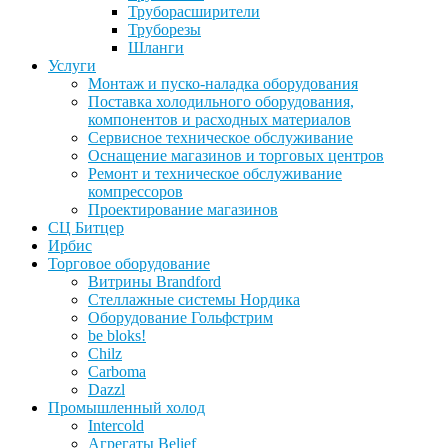
Труборасширители
Труборезы
Шланги
Услуги
Монтаж и пуско-наладка оборудования
Поставка холодильного оборудования,
компонентов и расходных материалов
Сервисное техническое обслуживание
Оснащение магазинов и торговых центров
Ремонт и техническое обслуживание
компрессоров
Проектирование магазинов
СЦ Битцер
Ирбис
Торговое оборудование
Витрины Brandford
Стеллажные системы Нордика
Оборудование Гольфстрим
be bloks!
Chilz
Carboma
Dazzl
Промышленный холод
Intercold
Агрегаты Belief