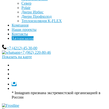
Север
Polair
Двери Ирбис
Двери Профхолод
Теплоизоляция K-FLEX
Компания
Наши проекты
Контакты
Авторизация
+7 (4212) 45-30-00
+7 (962) 220-80-46
Показать на карте
* Instagram признана экстремистской организацией в
России