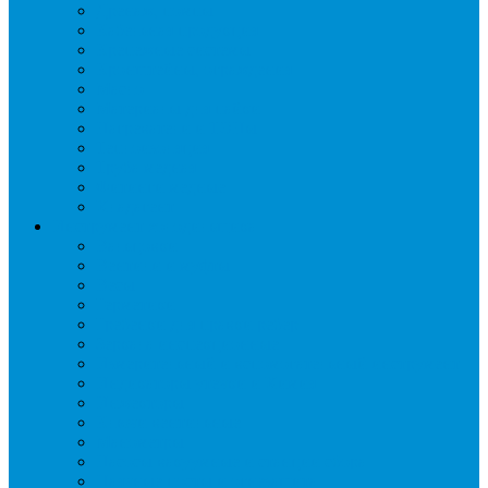
Дренаж, помпы
Кабельная продукция
Крепежные системы
Кронштейны, ограждения
Масло
Материалы для пайки
Нагреватели и ТЭНы
Теплоизоляция
Труба медная
Фитинги медные
Хладагент
Инструмент холодильщика
Вальцовки
Вентили и муфты
Весы
Герметики
Гребенки для правки ребер
Зеркала инспекционные
Измерительный и вспомогательный инструмент
Индикаторы утечки и Химия
Инжекторы
Ключи вентильные
Манометры
Насосы вакуумные и станции сбора
Паячные посты и огнезащита