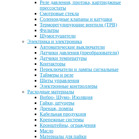
Реле давления, протока, картриджные
прессостаты
Смотровые стекла
Соленоидные клапаны и катушки
Терморегулирующие вентили (ТРВ)
Фильтры
Шумоглушители
Электрика и электроника
Автоматические выключатели
Датчики давления (преобразователи)
Датчики температуры
Контакторы
Переключатели и лампы сигнальные
Таймеры и реле
Щиты управления
Электронные контроллеры
Расходные материалы
Вибро- Шумо- Изоляция
Гайки, штуцеры
Дренаж, помпы
Кабельная продукция
Крепежные системы
Кронштейны, ограждения
Масло
Материалы для пайки