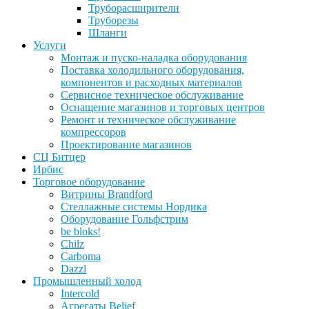
Труборасширители
Труборезы
Шланги
Услуги
Монтаж и пуско-наладка оборудования
Поставка холодильного оборудования,
компонентов и расходных материалов
Сервисное техническое обслуживание
Оснащение магазинов и торговых центров
Ремонт и техническое обслуживание
компрессоров
Проектирование магазинов
СЦ Битцер
Ирбис
Торговое оборудование
Витрины Brandford
Стеллажные системы Нордика
Оборудование Гольфстрим
be bloks!
Chilz
Carboma
Dazzl
Промышленный холод
Intercold
Агрегаты Belief