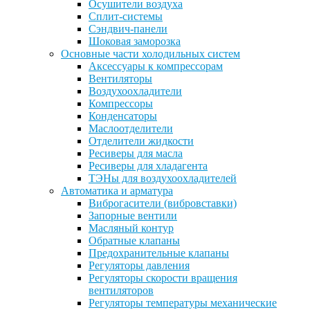
Осушители воздуха
Сплит-системы
Сэндвич-панели
Шоковая заморозка
Основные части холодильных систем
Аксессуары к компрессорам
Вентиляторы
Воздухоохладители
Компрессоры
Конденсаторы
Маслоотделители
Отделители жидкости
Ресиверы для масла
Ресиверы для хладагента
ТЭНы для воздухоохладителей
Автоматика и арматура
Виброгасители (вибровставки)
Запорные вентили
Масляный контур
Обратные клапаны
Предохранительные клапаны
Регуляторы давления
Регуляторы скорости вращения
вентиляторов
Регуляторы температуры механические