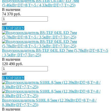
Воздухоохладитель BS-TEB C6-1407 ED 7мм
(5,46кВт;DT=8,Т=-5 / 4,33кВт;DT=7,Т=-25)
В наличии
74 370 руб.
шт
В КОРЗИНУ
Воздухоохладитель BS-TEF 043L ED 7мм (5,78кВт;DT=8,Т=-5
/ 3,5кВт; DT=7,То=-25)
В наличии
120 490 руб.
шт
В КОРЗИНУ
Воздухоохладитель S100L 8,5мм (12,39кВт;DT=8,Т=-8 /
8,38кВт;DT=7,Т=-25)
В наличии