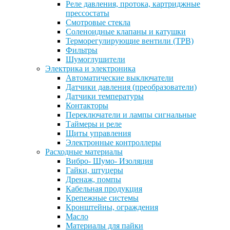
Реле давления, протока, картриджные
прессостаты
Смотровые стекла
Соленоидные клапаны и катушки
Терморегулирующие вентили (ТРВ)
Фильтры
Шумоглушители
Электрика и электроника
Автоматические выключатели
Датчики давления (преобразователи)
Датчики температуры
Контакторы
Переключатели и лампы сигнальные
Таймеры и реле
Щиты управления
Электронные контроллеры
Расходные материалы
Вибро- Шумо- Изоляция
Гайки, штуцеры
Дренаж, помпы
Кабельная продукция
Крепежные системы
Кронштейны, ограждения
Масло
Материалы для пайки