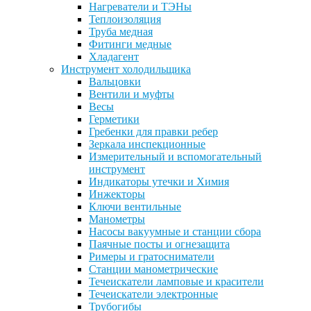
Нагреватели и ТЭНы
Теплоизоляция
Труба медная
Фитинги медные
Хладагент
Инструмент холодильщика
Вальцовки
Вентили и муфты
Весы
Герметики
Гребенки для правки ребер
Зеркала инспекционные
Измерительный и вспомогательный
инструмент
Индикаторы утечки и Химия
Инжекторы
Ключи вентильные
Манометры
Насосы вакуумные и станции сбора
Паячные посты и огнезащита
Римеры и гратосниматели
Станции манометрические
Течеискатели ламповые и красители
Течеискатели электронные
Трубогибы