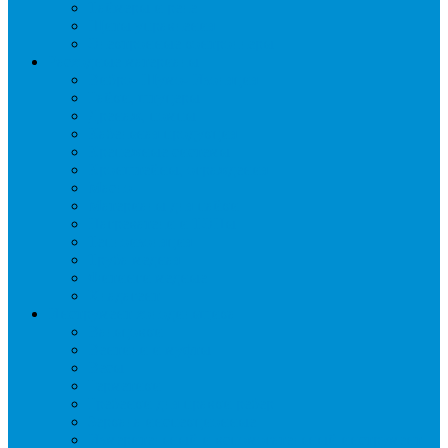
Таймеры и реле
Щиты управления
Электронные контроллеры
Расходные материалы
Вибро- Шумо- Изоляция
Гайки, штуцеры
Дренаж, помпы
Кабельная продукция
Крепежные системы
Кронштейны, ограждения
Масло
Материалы для пайки
Нагреватели и ТЭНы
Теплоизоляция
Труба медная
Фитинги медные
Хладагент
Инструмент холодильщика
Вальцовки
Вентили и муфты
Весы
Герметики
Гребенки для правки ребер
Зеркала инспекционные
Измерительный и вспомогательный инструмент