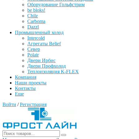
Оборудование Гольфстрим
be bloks!
Chilz
Carboma
Dazzl
Промышленный холод
Intercold
Агрегаты Belief
Север
Polair
Двери Ирбис
Двери Профхолод
Теплоизоляция K-FLEX
Компания
Наши проекты
Контакты
Еще
Войти
/
Регистрация