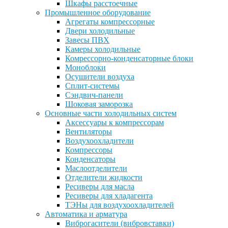
Шкафы расстоечные
Промышленное оборудование
Агрегаты компрессорные
Двери холодильные
Завесы ПВХ
Камеры холодильные
Комрессорно-конденсаторные блоки
Моноблоки
Осушители воздуха
Сплит-системы
Сэндвич-панели
Шоковая заморозка
Основные части холодильных систем
Аксессуары к компрессорам
Вентиляторы
Воздухоохладители
Компрессоры
Конденсаторы
Маслоотделители
Отделители жидкости
Ресиверы для масла
Ресиверы для хладагента
ТЭНы для воздухоохладителей
Автоматика и арматура
Виброгасители (вибровставки)