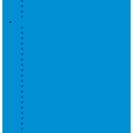
Стеллажи складские НОРДИКА
Стеллажи торговые НОРДИКА
Турникеты и ограждения
Шкафы для сумок
Технологическое оборудование
Аппараты для шаурмы
Блендеры
Вафельницы
Грили контактные
Картофелечистки
Кипятильники
Котлы пищеварочные
Льдогенераторы
Миксеры
Мясорубки
Нейтральное оборудование
Овощерезки
Пароконвектоматы
Печи для пиццы
Печи конвекционные
Пилы для резки мяса
Плиты индукционные
Плиты электрические
Посудомоечные машины
Расходн. материалы