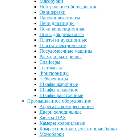
Мясорубки
Нейтральное оборудование
Овощерезки
Пароконвектоматы
Печи для пиццы
Печи конвекционные
Пилы для резки мяса
Плиты индукционные
Плиты электрические
Посудомоечные машины
Расходн. материалы
Слайсеры
Тестомесы
Фритюрницы
Чебуречницы
Шкафы жарочные
Шкафы пекарские
Шкафы расстоечные
Промышленное оборудование
Агрегаты компрессорные
Двери холодильные
Завесы ПВХ
Камеры холодильные
Комрессорно-конденсаторные блоки
Моноблоки