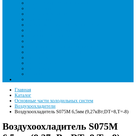
Индикаторы утечки и Химия
Инжекторы
Ключи вентильные
Манометры
Насосы вакуумные и станции сбора
Паячные посты и огнезащита
Римеры и гратосниматели
Станции манометрические
Течеискатели ламповые и красители
Течеискатели электронные
Трубогибы
Труборасширители
Труборезы
Шланги
Еще
Главная
Каталог
Основные части холодильных систем
Воздухоохладители
Воздухоохладитель S075M 6,5мм (9,27кВт;DT=8,Т=-8)
Воздухоохладитель S075M