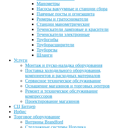
Манометры
Насосы вакуумные и станции сбора
Паячные посты и огнезащита
Римеры и гратосниматели
Станции манометрические
Течеискатели ламповые и красители
Течеискатели электронные
Трубогибы
Труборасширители
Труборезы
Шланги
Услуги
Монтаж и пуско-наладка оборудования
Поставка холодильного оборудования,
компонентов и расходных материалов
Сервисное техническое обслуживание
Оснащение магазинов и торговых центров
Ремонт и техническое обслуживание
компрессоров
Проектирование магазинов
СЦ Битцер
Ирбис
Торговое оборудование
Витрины Brandford
Стеллажные системы Нордика