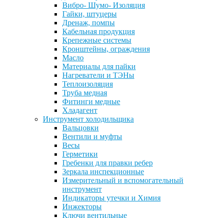
Вибро- Шумо- Изоляция
Гайки, штуцеры
Дренаж, помпы
Кабельная продукция
Крепежные системы
Кронштейны, ограждения
Масло
Материалы для пайки
Нагреватели и ТЭНы
Теплоизоляция
Труба медная
Фитинги медные
Хладагент
Инструмент холодильщика
Вальцовки
Вентили и муфты
Весы
Герметики
Гребенки для правки ребер
Зеркала инспекционные
Измерительный и вспомогательный
инструмент
Индикаторы утечки и Химия
Инжекторы
Ключи вентильные