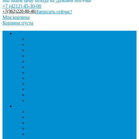
Мы знаем цену холода на Дальнем Востоке
+7 (4212) 45-30-00
+7(962)220-80-46
Написать сейчас!
Моя корзина
Корзина пуста
Торговое оборудование
Бонеты морозильные
Витрины кондитерские
Витрины морозильные
Витрины настольные
Витрины холодильные
Горки холодильные
Лари морозильные
Бонеты-Лари
Шкафы кондитерские
Столы холодильные
Шкафы морозильные
Шкафы холодильные
Стеллажи и прикассовая зона
Кассовые боксы
Комплектующие для стеллажей
Овощные развалы
Покупательские корзины и тележки
Распродажные корзины и столы