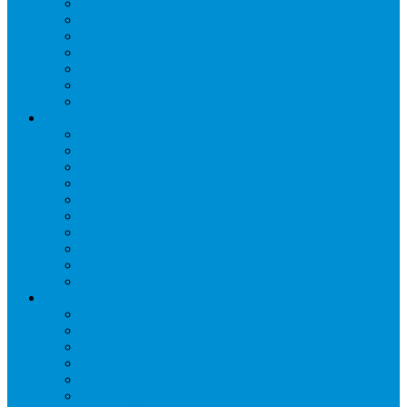
Слайсеры
Тестомесы
Фритюрницы
Чебуречницы
Шкафы жарочные
Шкафы пекарские
Шкафы расстоечные
Промышленное оборудование
Агрегаты компрессорные
Двери холодильные
Завесы ПВХ
Камеры холодильные
Комрессорно-конденсаторные блоки
Моноблоки
Осушители воздуха
Сплит-системы
Сэндвич-панели
Шоковая заморозка
Основные части холодильных систем
Аксессуары к компрессорам
Вентиляторы
Воздухоохладители
Компрессоры
Конденсаторы
Маслоотделители