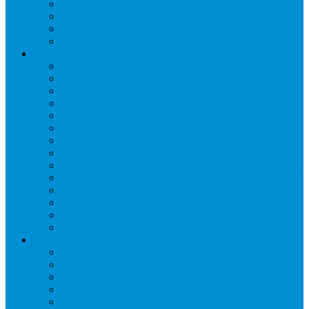
Отделители жидкости
Ресиверы для масла
Ресиверы для хладагента
ТЭНы для воздухоохладителей
Автоматика и арматура
Виброгасители (вибровставки)
Запорные вентили
Масляный контур
Обратные клапаны
Предохранительные клапаны
Регуляторы давления
Регуляторы скорости вращения вентиляторов
Регуляторы температуры механические
Реле давления, протока, картриджные прессостаты
Смотровые стекла
Соленоидные клапаны и катушки
Терморегулирующие вентили (ТРВ)
Фильтры
Шумоглушители
Электрика и электроника
Автоматические выключатели
Датчики давления (преобразователи)
Датчики температуры
Контакторы
Переключатели и лампы сигнальные