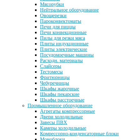
Мясорубки
Нейтральное оборудование
Овощерезки
Пароконвектоматы
Печи для пиццы
Печи конвекционные
Пилы для резки мяса
Плиты индукционные
Плиты электрические
Посудомоечные машины
Расходн. материалы
Слайсеры
Тестомесы
Фритюрницы
Чебуречницы
Шкафы жарочные
Шкафы пекарские
Шкафы расстоечные
Промышленное оборудование
Агрегаты компрессорные
Двери холодильные
Завесы ПВХ
Камеры холодильные
Комрессорно-конденсаторные блоки
Моноблоки