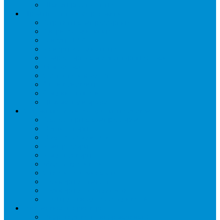
Шкафы расстоечные
Промышленное оборудование
Агрегаты компрессорные
Двери холодильные
Завесы ПВХ
Камеры холодильные
Комрессорно-конденсаторные блоки
Моноблоки
Осушители воздуха
Сплит-системы
Сэндвич-панели
Шоковая заморозка
Основные части холодильных систем
Аксессуары к компрессорам
Вентиляторы
Воздухоохладители
Компрессоры
Конденсаторы
Маслоотделители
Отделители жидкости
Ресиверы для масла
Ресиверы для хладагента
ТЭНы для воздухоохладителей
Автоматика и арматура
Виброгасители (вибровставки)