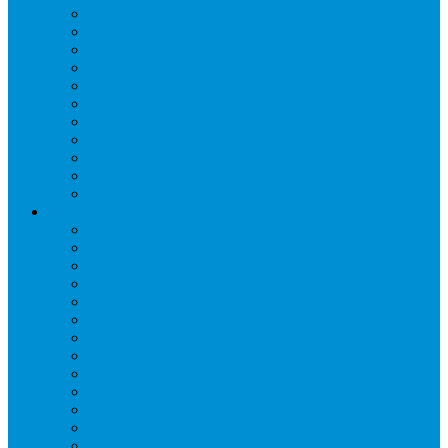
Дренаж, помпы
Кабельная продукция
Крепежные системы
Кронштейны, ограждения
Масло
Материалы для пайки
Нагреватели и ТЭНы
Теплоизоляция
Труба медная
Фитинги медные
Хладагент
Инструмент холодильщика
Вальцовки
Вентили и муфты
Весы
Герметики
Гребенки для правки ребер
Зеркала инспекционные
Измерительный и вспомогательный инструмент
Индикаторы утечки и Химия
Инжекторы
Ключи вентильные
Манометры
Насосы вакуумные и станции сбора
Паячные посты и огнезащита