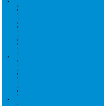
Торговое оборудование
Бонеты морозильные
Витрины кондитерские
Витрины морозильные
Витрины настольные
Витрины холодильные
Горки холодильные
Лари морозильные
Бонеты-Лари
Шкафы кондитерские
Столы холодильные
Шкафы морозильные
Шкафы холодильные
Стеллажи и прикассовая зона
Кассовые боксы
Комплектующие для стеллажей
Овощные развалы
Покупательские корзины и тележки
Распродажные корзины и столы
Стеллажи складские НОРДИКА
Стеллажи торговые НОРДИКА
Турникеты и ограждения
Шкафы для сумок
Технологическое оборудование
Аппараты для шаурмы