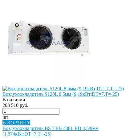
Воздухоохладитель S120L 8,5мм (9,19кВт;DT=7,Т=-25)
В наличии
203 510 руб.
шт
В КОРЗИНУ
Воздухоохладитель BS-TEB 438L ED 4,5/9мм
(1,674кВт;DT=7,Т=-25)