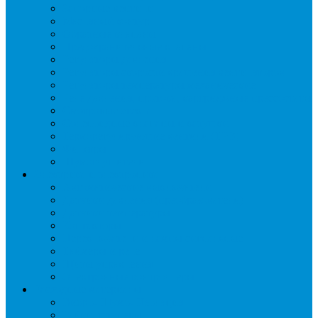
Запорные вентили
Масляный контур
Обратные клапаны
Предохранительные клапаны
Регуляторы давления
Регуляторы скорости вращения вентиляторов
Регуляторы температуры механические
Реле давления, протока, картриджные прессостаты
Смотровые стекла
Соленоидные клапаны и катушки
Терморегулирующие вентили (ТРВ)
Фильтры
Шумоглушители
Электрика и электроника
Автоматические выключатели
Датчики давления (преобразователи)
Датчики температуры
Контакторы
Переключатели и лампы сигнальные
Таймеры и реле
Щиты управления
Электронные контроллеры
Расходные материалы
Вибро- Шумо- Изоляция
Гайки, штуцеры