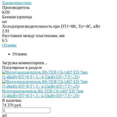
Характеристики
Производитель
KDI
Базовая единица
шт
Холодопроизводительность при DT1=8K, To=-8C, кВт
2.91
Расстояние между пластинами, мм
6.5
Отзывы
Отзывы
Загрузка комментариев...
Популярные в разделе
Воздухоохладитель BS-TEB C6-1407 ED 7мм
(5,46кВт;DT=8,Т=-5 / 4,33кВт;DT=7,Т=-25)
В наличии
74 370 руб.
шт