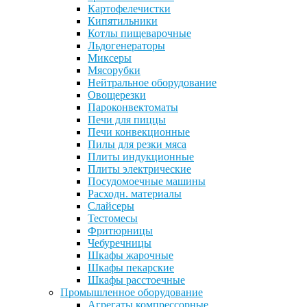
Картофелечистки
Кипятильники
Котлы пищеварочные
Льдогенераторы
Миксеры
Мясорубки
Нейтральное оборудование
Овощерезки
Пароконвектоматы
Печи для пиццы
Печи конвекционные
Пилы для резки мяса
Плиты индукционные
Плиты электрические
Посудомоечные машины
Расходн. материалы
Слайсеры
Тестомесы
Фритюрницы
Чебуречницы
Шкафы жарочные
Шкафы пекарские
Шкафы расстоечные
Промышленное оборудование
Агрегаты компрессорные