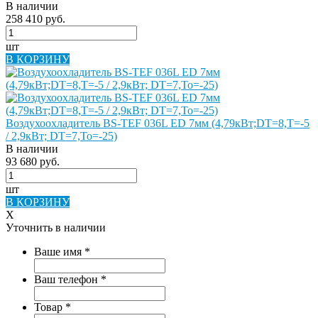
В наличии
258 410 руб.
шт
В КОРЗИНУ
Воздухоохладитель BS-TEF 036L ED 7мм (4,79кВт;DT=8,Т=-5
/ 2,9кВт; DT=7,То=-25)
В наличии
93 680 руб.
шт
В КОРЗИНУ
X
Уточнить в наличии
Ваше имя
*
Ваш телефон
*
Товар
*