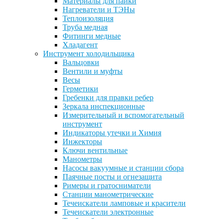
Материалы для пайки
Нагреватели и ТЭНы
Теплоизоляция
Труба медная
Фитинги медные
Хладагент
Инструмент холодильщика
Вальцовки
Вентили и муфты
Весы
Герметики
Гребенки для правки ребер
Зеркала инспекционные
Измерительный и вспомогательный
инструмент
Индикаторы утечки и Химия
Инжекторы
Ключи вентильные
Манометры
Насосы вакуумные и станции сбора
Паячные посты и огнезащита
Римеры и гратосниматели
Станции манометрические
Течеискатели ламповые и красители
Течеискатели электронные