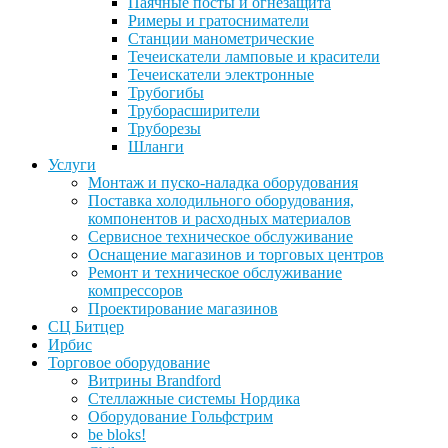
Паячные посты и огнезащита
Римеры и гратосниматели
Станции манометрические
Течеискатели ламповые и красители
Течеискатели электронные
Трубогибы
Труборасширители
Труборезы
Шланги
Услуги
Монтаж и пуско-наладка оборудования
Поставка холодильного оборудования,
компонентов и расходных материалов
Сервисное техническое обслуживание
Оснащение магазинов и торговых центров
Ремонт и техническое обслуживание
компрессоров
Проектирование магазинов
СЦ Битцер
Ирбис
Торговое оборудование
Витрины Brandford
Стеллажные системы Нордика
Оборудование Гольфстрим
be bloks!