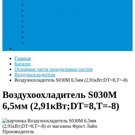
Римеры и гратосниматели
Станции манометрические
Течеискатели ламповые и красители
Течеискатели электронные
Трубогибы
Труборасширители
Труборезы
Шланги
Еще
Главная
Каталог
Основные части холодильных систем
Воздухоохладители
Воздухоохладитель S030M 6,5мм (2,91кВт;DT=8,Т=-8)
Воздухоохладитель S030M
6,5мм (2,91кВт;DT=8,Т=-8)
Производитель