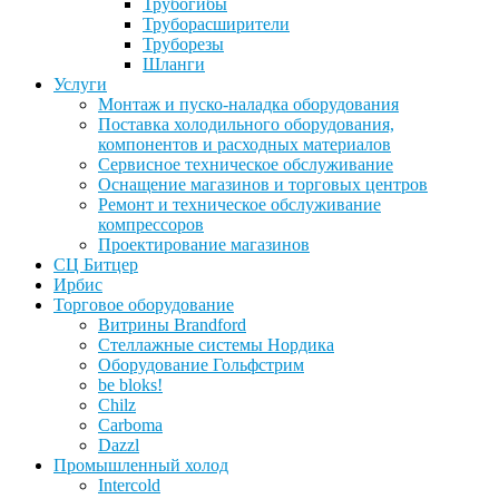
Трубогибы
Труборасширители
Труборезы
Шланги
Услуги
Монтаж и пуско-наладка оборудования
Поставка холодильного оборудования,
компонентов и расходных материалов
Сервисное техническое обслуживание
Оснащение магазинов и торговых центров
Ремонт и техническое обслуживание
компрессоров
Проектирование магазинов
СЦ Битцер
Ирбис
Торговое оборудование
Витрины Brandford
Стеллажные системы Нордика
Оборудование Гольфстрим
be bloks!
Chilz
Carboma
Dazzl
Промышленный холод
Intercold