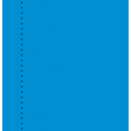
Блендеры
Вафельницы
Грили контактные
Картофелечистки
Кипятильники
Котлы пищеварочные
Льдогенераторы
Миксеры
Мясорубки
Нейтральное оборудование
Овощерезки
Пароконвектоматы
Печи для пиццы
Печи конвекционные
Пилы для резки мяса
Плиты индукционные
Плиты электрические
Посудомоечные машины
Расходн. материалы
Слайсеры
Тестомесы
Фритюрницы
Чебуречницы
Шкафы жарочные
Шкафы пекарские