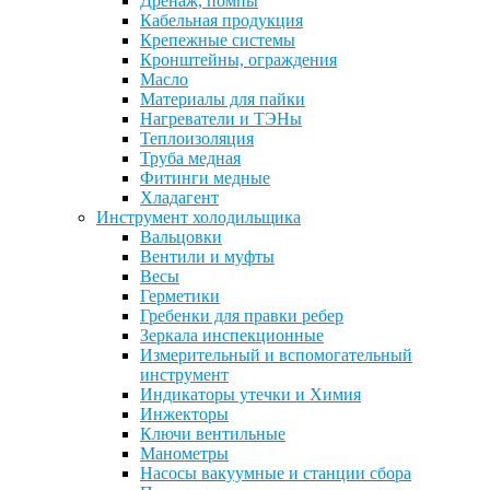
Дренаж, помпы
Кабельная продукция
Крепежные системы
Кронштейны, ограждения
Масло
Материалы для пайки
Нагреватели и ТЭНы
Теплоизоляция
Труба медная
Фитинги медные
Хладагент
Инструмент холодильщика
Вальцовки
Вентили и муфты
Весы
Герметики
Гребенки для правки ребер
Зеркала инспекционные
Измерительный и вспомогательный
инструмент
Индикаторы утечки и Химия
Инжекторы
Ключи вентильные
Манометры
Насосы вакуумные и станции сбора