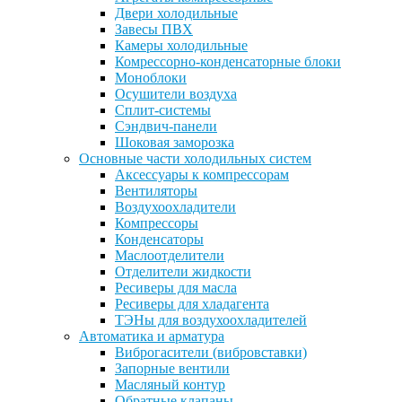
Двери холодильные
Завесы ПВХ
Камеры холодильные
Комрессорно-конденсаторные блоки
Моноблоки
Осушители воздуха
Сплит-системы
Сэндвич-панели
Шоковая заморозка
Основные части холодильных систем
Аксессуары к компрессорам
Вентиляторы
Воздухоохладители
Компрессоры
Конденсаторы
Маслоотделители
Отделители жидкости
Ресиверы для масла
Ресиверы для хладагента
ТЭНы для воздухоохладителей
Автоматика и арматура
Виброгасители (вибровставки)
Запорные вентили
Масляный контур
Обратные клапаны