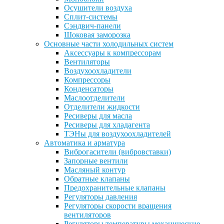
Осушители воздуха
Сплит-системы
Сэндвич-панели
Шоковая заморозка
Основные части холодильных систем
Аксессуары к компрессорам
Вентиляторы
Воздухоохладители
Компрессоры
Конденсаторы
Маслоотделители
Отделители жидкости
Ресиверы для масла
Ресиверы для хладагента
ТЭНы для воздухоохладителей
Автоматика и арматура
Виброгасители (вибровставки)
Запорные вентили
Масляный контур
Обратные клапаны
Предохранительные клапаны
Регуляторы давления
Регуляторы скорости вращения
вентиляторов
Регуляторы температуры механические