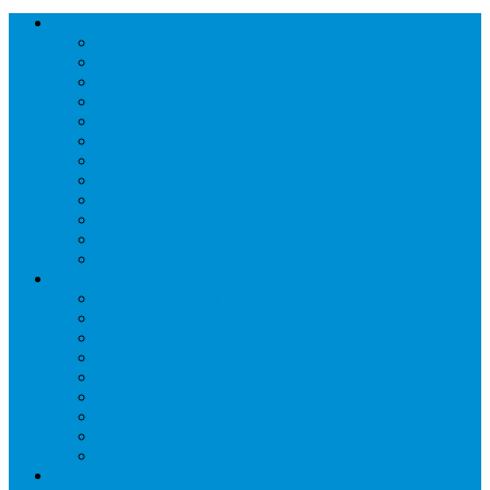
Торговое оборудование
Бонеты морозильные
Витрины кондитерские
Витрины морозильные
Витрины настольные
Витрины холодильные
Горки холодильные
Лари морозильные
Бонеты-Лари
Шкафы кондитерские
Столы холодильные
Шкафы морозильные
Шкафы холодильные
Стеллажи и прикассовая зона
Кассовые боксы
Комплектующие для стеллажей
Овощные развалы
Покупательские корзины и тележки
Распродажные корзины и столы
Стеллажи складские НОРДИКА
Стеллажи торговые НОРДИКА
Турникеты и ограждения
Шкафы для сумок
Технологическое оборудование