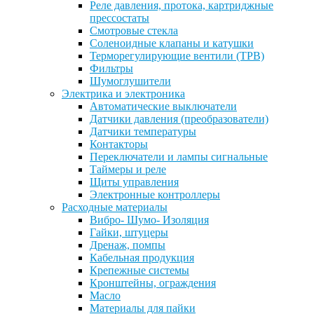
Реле давления, протока, картриджные
прессостаты
Смотровые стекла
Соленоидные клапаны и катушки
Терморегулирующие вентили (ТРВ)
Фильтры
Шумоглушители
Электрика и электроника
Автоматические выключатели
Датчики давления (преобразователи)
Датчики температуры
Контакторы
Переключатели и лампы сигнальные
Таймеры и реле
Щиты управления
Электронные контроллеры
Расходные материалы
Вибро- Шумо- Изоляция
Гайки, штуцеры
Дренаж, помпы
Кабельная продукция
Крепежные системы
Кронштейны, ограждения
Масло
Материалы для пайки