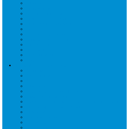
Гайки, штуцеры
Дренаж, помпы
Кабельная продукция
Крепежные системы
Кронштейны, ограждения
Масло
Материалы для пайки
Нагреватели и ТЭНы
Теплоизоляция
Труба медная
Фитинги медные
Хладагент
Инструмент холодильщика
Вальцовки
Вентили и муфты
Весы
Герметики
Гребенки для правки ребер
Зеркала инспекционные
Измерительный и вспомогательный инструмент
Индикаторы утечки и Химия
Инжекторы
Ключи вентильные
Манометры
Насосы вакуумные и станции сбора