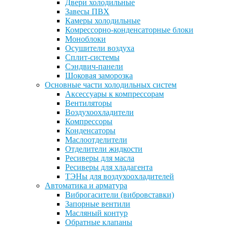
Двери холодильные
Завесы ПВХ
Камеры холодильные
Комрессорно-конденсаторные блоки
Моноблоки
Осушители воздуха
Сплит-системы
Сэндвич-панели
Шоковая заморозка
Основные части холодильных систем
Аксессуары к компрессорам
Вентиляторы
Воздухоохладители
Компрессоры
Конденсаторы
Маслоотделители
Отделители жидкости
Ресиверы для масла
Ресиверы для хладагента
ТЭНы для воздухоохладителей
Автоматика и арматура
Виброгасители (вибровставки)
Запорные вентили
Масляный контур
Обратные клапаны