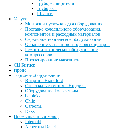
Труборасширители
Труборезы
Шланги
Услуги
Монтаж и пуско-наладка оборудования
Поставка холодильного оборудования,
компонентов и расходных материалов
Сервисное техническое обслуживание
Оснащение магазинов и торговых центров
Ремонт и техническое обслуживание
компрессоров
Проектирование магазинов
СЦ Битцер
Ирбис
Торговое оборудование
Витрины Brandford
Стеллажные системы Нордика
Оборудование Гольфстрим
be bloks!
Chilz
Carboma
Dazzl
Промышленный холод
Intercold
Агрегаты Belief