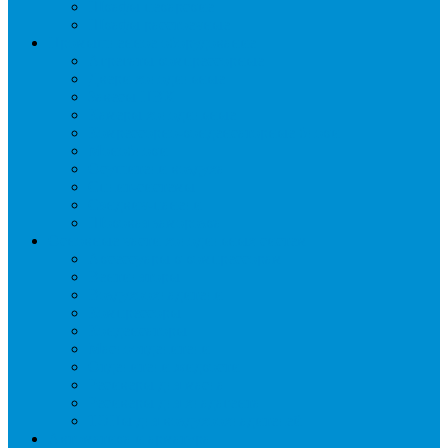
Шкафы пекарские
Шкафы расстоечные
Промышленное оборудование
Агрегаты компрессорные
Двери холодильные
Завесы ПВХ
Камеры холодильные
Комрессорно-конденсаторные блоки
Моноблоки
Осушители воздуха
Сплит-системы
Сэндвич-панели
Шоковая заморозка
Основные части холодильных систем
Аксессуары к компрессорам
Вентиляторы
Воздухоохладители
Компрессоры
Конденсаторы
Маслоотделители
Отделители жидкости
Ресиверы для масла
Ресиверы для хладагента
ТЭНы для воздухоохладителей
Автоматика и арматура