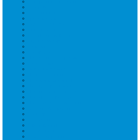
Аппараты для шаурмы
Блендеры
Вафельницы
Грили контактные
Картофелечистки
Кипятильники
Котлы пищеварочные
Льдогенераторы
Миксеры
Мясорубки
Нейтральное оборудование
Овощерезки
Пароконвектоматы
Печи для пиццы
Печи конвекционные
Пилы для резки мяса
Плиты индукционные
Плиты электрические
Посудомоечные машины
Расходн. материалы
Слайсеры
Тестомесы
Фритюрницы
Чебуречницы
Шкафы жарочные