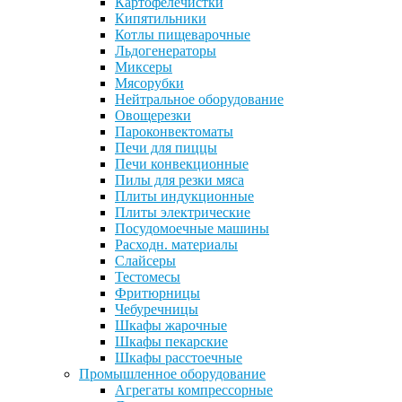
Картофелечистки
Кипятильники
Котлы пищеварочные
Льдогенераторы
Миксеры
Мясорубки
Нейтральное оборудование
Овощерезки
Пароконвектоматы
Печи для пиццы
Печи конвекционные
Пилы для резки мяса
Плиты индукционные
Плиты электрические
Посудомоечные машины
Расходн. материалы
Слайсеры
Тестомесы
Фритюрницы
Чебуречницы
Шкафы жарочные
Шкафы пекарские
Шкафы расстоечные
Промышленное оборудование
Агрегаты компрессорные