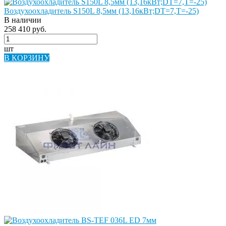
Воздухоохладитель S150L 8,5мм (13,16кВт;DT=7,Т=-25)
В наличии
258 410 руб.
шт
В КОРЗИНУ