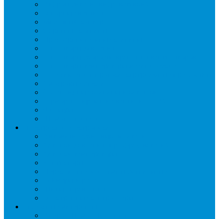
Виброгасители (вибровставки)
Запорные вентили
Масляный контур
Обратные клапаны
Предохранительные клапаны
Регуляторы давления
Регуляторы скорости вращения вентиляторов
Регуляторы температуры механические
Реле давления, протока, картриджные прессостаты
Смотровые стекла
Соленоидные клапаны и катушки
Терморегулирующие вентили (ТРВ)
Фильтры
Шумоглушители
Электрика и электроника
Автоматические выключатели
Датчики давления (преобразователи)
Датчики температуры
Контакторы
Переключатели и лампы сигнальные
Таймеры и реле
Щиты управления
Электронные контроллеры
Расходные материалы
Вибро- Шумо- Изоляция