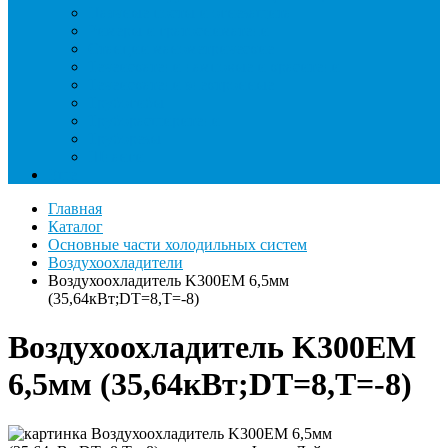
Паячные посты и огнезащита
Римеры и гратосниматели
Станции манометрические
Течеискатели ламповые и красители
Течеискатели электронные
Трубогибы
Труборасширители
Труборезы
Шланги
Еще
Главная
Каталог
Основные части холодильных систем
Воздухоохладители
Воздухоохладитель K300EM 6,5мм
(35,64кВт;DT=8,Т=-8)
Воздухоохладитель K300EM
6,5мм (35,64кВт;DT=8,Т=-8)