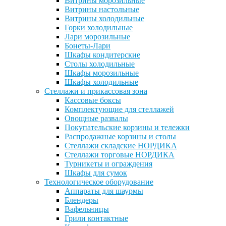
Витрины морозильные
Витрины настольные
Витрины холодильные
Горки холодильные
Лари морозильные
Бонеты-Лари
Шкафы кондитерские
Столы холодильные
Шкафы морозильные
Шкафы холодильные
Стеллажи и прикассовая зона
Кассовые боксы
Комплектующие для стеллажей
Овощные развалы
Покупательские корзины и тележки
Распродажные корзины и столы
Стеллажи складские НОРДИКА
Стеллажи торговые НОРДИКА
Турникеты и ограждения
Шкафы для сумок
Технологическое оборудование
Аппараты для шаурмы
Блендеры
Вафельницы
Грили контактные