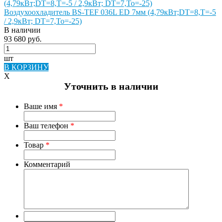
Воздухоохладитель BS-TEF 036L ED 7мм (4,79кВт;DT=8,Т=-5
/ 2,9кВт; DT=7,То=-25)
В наличии
93 680 руб.
шт
В КОРЗИНУ
X
Уточнить в наличии
Ваше имя
*
Ваш телефон
*
Товар
*
Комментарий