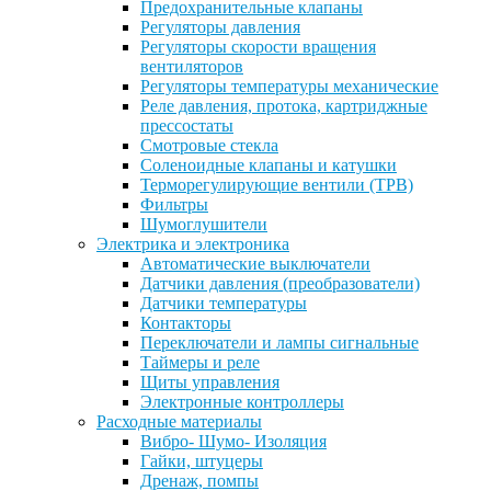
Предохранительные клапаны
Регуляторы давления
Регуляторы скорости вращения
вентиляторов
Регуляторы температуры механические
Реле давления, протока, картриджные
прессостаты
Смотровые стекла
Соленоидные клапаны и катушки
Терморегулирующие вентили (ТРВ)
Фильтры
Шумоглушители
Электрика и электроника
Автоматические выключатели
Датчики давления (преобразователи)
Датчики температуры
Контакторы
Переключатели и лампы сигнальные
Таймеры и реле
Щиты управления
Электронные контроллеры
Расходные материалы
Вибро- Шумо- Изоляция
Гайки, штуцеры
Дренаж, помпы