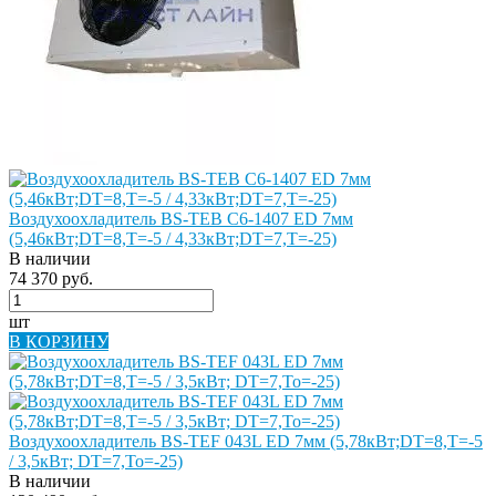
Воздухоохладитель BS-TEB C6-1407 ED 7мм
(5,46кВт;DT=8,Т=-5 / 4,33кВт;DT=7,Т=-25)
В наличии
74 370 руб.
шт
В КОРЗИНУ
Воздухоохладитель BS-TEF 043L ED 7мм (5,78кВт;DT=8,Т=-5
/ 3,5кВт; DT=7,То=-25)
В наличии