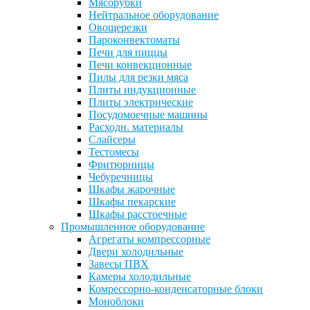
Мясорубки
Нейтральное оборудование
Овощерезки
Пароконвектоматы
Печи для пиццы
Печи конвекционные
Пилы для резки мяса
Плиты индукционные
Плиты электрические
Посудомоечные машины
Расходн. материалы
Слайсеры
Тестомесы
Фритюрницы
Чебуречницы
Шкафы жарочные
Шкафы пекарские
Шкафы расстоечные
Промышленное оборудование
Агрегаты компрессорные
Двери холодильные
Завесы ПВХ
Камеры холодильные
Комрессорно-конденсаторные блоки
Моноблоки