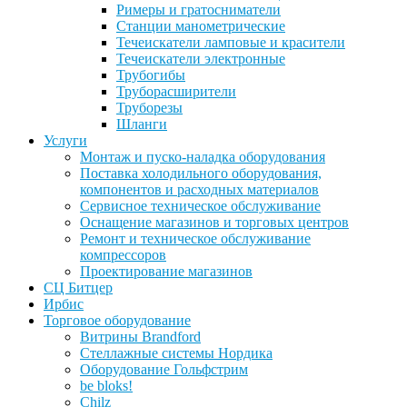
Римеры и гратосниматели
Станции манометрические
Течеискатели ламповые и красители
Течеискатели электронные
Трубогибы
Труборасширители
Труборезы
Шланги
Услуги
Монтаж и пуско-наладка оборудования
Поставка холодильного оборудования,
компонентов и расходных материалов
Сервисное техническое обслуживание
Оснащение магазинов и торговых центров
Ремонт и техническое обслуживание
компрессоров
Проектирование магазинов
СЦ Битцер
Ирбис
Торговое оборудование
Витрины Brandford
Стеллажные системы Нордика
Оборудование Гольфстрим
be bloks!
Chilz