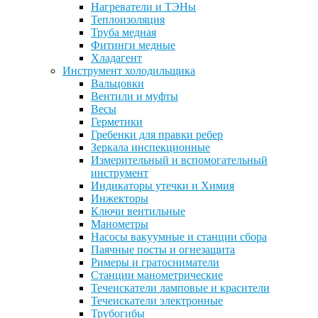
Нагреватели и ТЭНы
Теплоизоляция
Труба медная
Фитинги медные
Хладагент
Инструмент холодильщика
Вальцовки
Вентили и муфты
Весы
Герметики
Гребенки для правки ребер
Зеркала инспекционные
Измерительный и вспомогательный
инструмент
Индикаторы утечки и Химия
Инжекторы
Ключи вентильные
Манометры
Насосы вакуумные и станции сбора
Паячные посты и огнезащита
Римеры и гратосниматели
Станции манометрические
Течеискатели ламповые и красители
Течеискатели электронные
Трубогибы