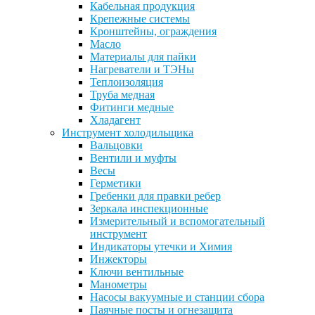
Кабельная продукция
Крепежные системы
Кронштейны, ограждения
Масло
Материалы для пайки
Нагреватели и ТЭНы
Теплоизоляция
Труба медная
Фитинги медные
Хладагент
Инструмент холодильщика
Вальцовки
Вентили и муфты
Весы
Герметики
Гребенки для правки ребер
Зеркала инспекционные
Измерительный и вспомогательный
инструмент
Индикаторы утечки и Химия
Инжекторы
Ключи вентильные
Манометры
Насосы вакуумные и станции сбора
Паячные посты и огнезащита