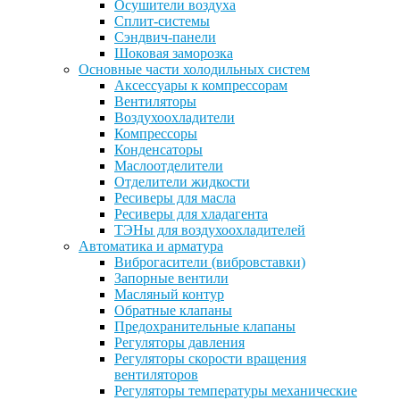
Осушители воздуха
Сплит-системы
Сэндвич-панели
Шоковая заморозка
Основные части холодильных систем
Аксессуары к компрессорам
Вентиляторы
Воздухоохладители
Компрессоры
Конденсаторы
Маслоотделители
Отделители жидкости
Ресиверы для масла
Ресиверы для хладагента
ТЭНы для воздухоохладителей
Автоматика и арматура
Виброгасители (вибровставки)
Запорные вентили
Масляный контур
Обратные клапаны
Предохранительные клапаны
Регуляторы давления
Регуляторы скорости вращения
вентиляторов
Регуляторы температуры механические