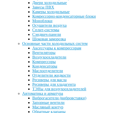
Двери холодильные
Завесы ПВХ
Камеры холодильные
Комрессорно-конденсаторные блоки
Моноблоки
Осушители воздуха
Сплит-системы
Сэндвич-панели
Шоковая заморозка
Основные части холодильных систем
Аксессуары к компрессорам
Вентиляторы
Воздухоохладители
Компрессоры
Конденсаторы
Маслоотделители
Отделители жидкости
Ресиверы для масла
Ресиверы для хладагента
ТЭНы для воздухоохладителей
Автоматика и арматура
Виброгасители (вибровставки)
Запорные вентили
Масляный контур
Обратные клапаны