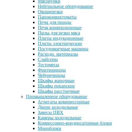
Мясорубки
Нейтральное оборудование
Овощерезки
Пароконвектоматы
Печи для пиццы
Печи конвекционные
Пилы для резки мяса
Плиты индукционные
Плиты электрические
Посудомоечные машины
Расходн. материалы
Слайсеры
Тестомесы
Фритюрницы
Чебуречницы
Шкафы жарочные
Шкафы пекарские
Шкафы расстоечные
Промышленное оборудование
Агрегаты компрессорные
Двери холодильные
Завесы ПВХ
Камеры холодильные
Комрессорно-конденсаторные блоки
Моноблоки