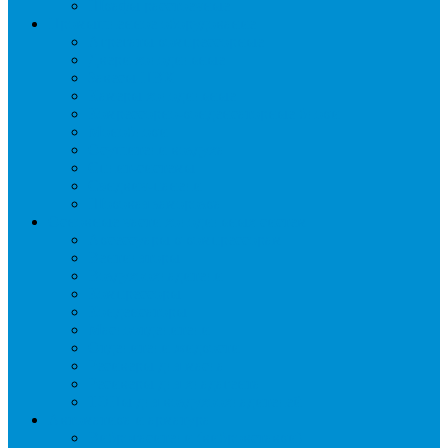
Шкафы расстоечные
Промышленное оборудование
Агрегаты компрессорные
Двери холодильные
Завесы ПВХ
Камеры холодильные
Комрессорно-конденсаторные блоки
Моноблоки
Осушители воздуха
Сплит-системы
Сэндвич-панели
Шоковая заморозка
Основные части холодильных систем
Аксессуары к компрессорам
Вентиляторы
Воздухоохладители
Компрессоры
Конденсаторы
Маслоотделители
Отделители жидкости
Ресиверы для масла
Ресиверы для хладагента
ТЭНы для воздухоохладителей
Автоматика и арматура
Виброгасители (вибровставки)