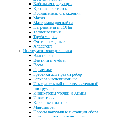
Кабельная продукция
Крепежные системы
Кронштейны, ограждения
Масло
Материалы для пайки
Нагреватели и ТЭНы
Теплоизоляция
Труба медная
Фитинги медные
Хладагент
Инструмент холодильщика
Вальцовки
Вентили и муфты
Весы
Герметики
Гребенки для правки ребер
Зеркала инспекционные
Измерительный и вспомогательный
инструмент
Индикаторы утечки и Химия
Инжекторы
Ключи вентильные
Манометры
Насосы вакуумные и станции сбора
Паячные посты и огнезащита