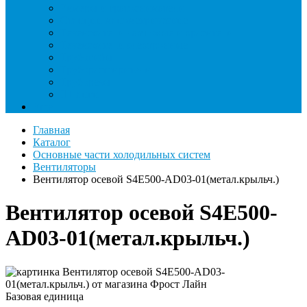
Римеры и гратосниматели
Станции манометрические
Течеискатели ламповые и красители
Течеискатели электронные
Трубогибы
Труборасширители
Труборезы
Шланги
Еще
Главная
Каталог
Основные части холодильных систем
Вентиляторы
Вентилятор осевой S4E500-AD03-01(метал.крыльч.)
Вентилятор осевой S4E500-
AD03-01(метал.крыльч.)
Базовая единица