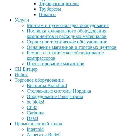
Труборасширители
Труборезы
Шланги
Услуги
Монтаж и пуско-наладка оборудования
Поставка холодильного оборудования,
компонентов и расходных материалов
Сервисное техническое обслуживание
Оснащение магазинов и торговых центров
Ремонт и техническое обслуживание
компрессоров
Проектирование магазинов
СЦ Битцер
Ирбис
Торговое оборудование
Витрины Brandford
Стеллажные системы Нордика
Оборудование Гольфстрим
be bloks!
Chilz
Carboma
Dazzl
Промышленный холод
Intercold
Агрегаты Belief