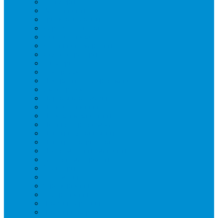
Блендеры
Вафельницы
Грили контактные
Картофелечистки
Кипятильники
Котлы пищеварочные
Льдогенераторы
Миксеры
Мясорубки
Нейтральное оборудование
Овощерезки
Пароконвектоматы
Печи для пиццы
Печи конвекционные
Пилы для резки мяса
Плиты индукционные
Плиты электрические
Посудомоечные машины
Расходн. материалы
Слайсеры
Тестомесы
Фритюрницы
Чебуречницы
Шкафы жарочные
Шкафы пекарские