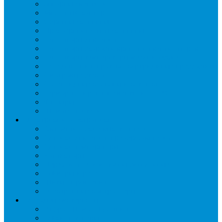
Запорные вентили
Масляный контур
Обратные клапаны
Предохранительные клапаны
Регуляторы давления
Регуляторы скорости вращения вентиляторов
Регуляторы температуры механические
Реле давления, протока, картриджные прессостаты
Смотровые стекла
Соленоидные клапаны и катушки
Терморегулирующие вентили (ТРВ)
Фильтры
Шумоглушители
Электрика и электроника
Автоматические выключатели
Датчики давления (преобразователи)
Датчики температуры
Контакторы
Переключатели и лампы сигнальные
Таймеры и реле
Щиты управления
Электронные контроллеры
Расходные материалы
Вибро- Шумо- Изоляция
Гайки, штуцеры