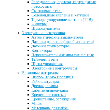
Реле давления, протока, картриджные
прессостаты
Смотровые стекла
Соленоидные клапаны и катушки
Терморегулирующие вентили (ТРВ)
Фильтры
Шумоглушители
Электрика и электроника
Автоматические выключатели
Датчики давления (преобразователи)
Датчики температуры
Контакторы
Переключатели и лампы сигнальные
Таймеры и реле
Щиты управления
Электронные контроллеры
Расходные материалы
Вибро- Шумо- Изоляция
Гайки, штуцеры
Дренаж, помпы
Кабельная продукция
Крепежные системы
Кронштейны, ограждения
Масло
Материалы для пайки