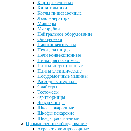
Картофелечистки
Кипятильники
Котлы пищеварочные
Льдогенераторы
Миксеры
Мясорубки
Нейтральное оборудование
Овощерезки
Пароконвектоматы
Печи для пиццы
Печи конвекционные
Пилы для резки мяса
Плиты индукционные
Плиты электрические
Посудомоечные машины
Расходн. материалы
Слайсеры
Тестомесы
Фритюрницы
Чебуречницы
Шкафы жарочные
Шкафы пекарские
Шкафы расстоечные
Промышленное оборудование
Агрегаты компрессорные