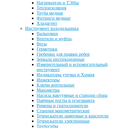
Нагреватели и ТЭНы
Теплоизоляция
Труба медная
Фитинги медные
Хладагент
Инструмент холодильщика
Вальцовки
Вентили и муфты
Весы
Герметики
Гребенки для правки ребер
Зеркала инспекционные
Измерительный и вспомогательный
инструмент
Индикаторы утечки и Химия
Инжекторы
Ключи вентильные
Манометры
Насосы вакуумные и станции сбора
Паячные посты и огнезащита
Римеры и гратосниматели
Станции манометрические
Течеискатели ламповые и красители
Течеискатели электронные
Трубогибы