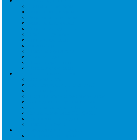
Торговое оборудование
Бонеты морозильные
Витрины кондитерские
Витрины морозильные
Витрины настольные
Витрины холодильные
Горки холодильные
Лари морозильные
Бонеты-Лари
Шкафы кондитерские
Столы холодильные
Шкафы морозильные
Шкафы холодильные
Стеллажи и прикассовая зона
Кассовые боксы
Комплектующие для стеллажей
Овощные развалы
Покупательские корзины и тележки
Распродажные корзины и столы
Стеллажи складские НОРДИКА
Стеллажи торговые НОРДИКА
Турникеты и ограждения
Шкафы для сумок
Технологическое оборудование
Аппараты для шаурмы