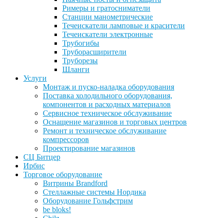
Римеры и гратосниматели
Станции манометрические
Течеискатели ламповые и красители
Течеискатели электронные
Трубогибы
Труборасширители
Труборезы
Шланги
Услуги
Монтаж и пуско-наладка оборудования
Поставка холодильного оборудования,
компонентов и расходных материалов
Сервисное техническое обслуживание
Оснащение магазинов и торговых центров
Ремонт и техническое обслуживание
компрессоров
Проектирование магазинов
СЦ Битцер
Ирбис
Торговое оборудование
Витрины Brandford
Стеллажные системы Нордика
Оборудование Гольфстрим
be bloks!