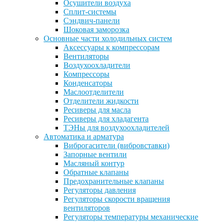
Осушители воздуха
Сплит-системы
Сэндвич-панели
Шоковая заморозка
Основные части холодильных систем
Аксессуары к компрессорам
Вентиляторы
Воздухоохладители
Компрессоры
Конденсаторы
Маслоотделители
Отделители жидкости
Ресиверы для масла
Ресиверы для хладагента
ТЭНы для воздухоохладителей
Автоматика и арматура
Виброгасители (вибровставки)
Запорные вентили
Масляный контур
Обратные клапаны
Предохранительные клапаны
Регуляторы давления
Регуляторы скорости вращения
вентиляторов
Регуляторы температуры механические