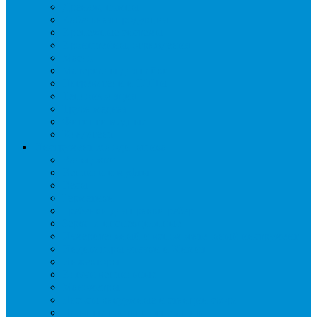
Дренаж, помпы
Кабельная продукция
Крепежные системы
Кронштейны, ограждения
Масло
Материалы для пайки
Нагреватели и ТЭНы
Теплоизоляция
Труба медная
Фитинги медные
Хладагент
Инструмент холодильщика
Вальцовки
Вентили и муфты
Весы
Герметики
Гребенки для правки ребер
Зеркала инспекционные
Измерительный и вспомогательный инструмент
Индикаторы утечки и Химия
Инжекторы
Ключи вентильные
Манометры
Насосы вакуумные и станции сбора
Паячные посты и огнезащита