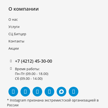
О компании
О нас
Услуги
СЦ Битцер
Контакты
Вентилятор 2E250
Акции
(YDWF67L25P2-300P-250
Maer) для Polair
+7 (4212) 45-30-00
В наличии
4 860 руб.
Время работы:
Пн-Пт (09.00 - 18.00)
Сб (09.00 - 14.00)
* Instagram признана экстремистской организацией в
России