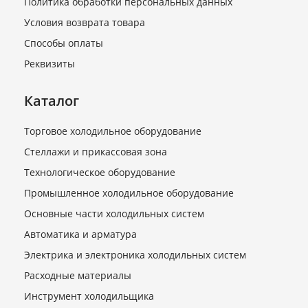
Политика обработки персональных данных
(41102111200d)
Условия возврата товара
В наличии
Способы оплаты
4 530 руб.
Реквизиты
Каталог
Торговое холодильное оборудование
Стеллажи и прикассовая зона
Технологическое оборудование
Промышленное холодильное оборудование
Вентилятор 8E450 (YWF8E-
Основные части холодильных систем
450S-102/60-G) 220В
Автоматика и арматура
В наличии
Электрика и электроника холодильных систем
7 880 руб.
Расходные материалы
Инструмент холодильщика