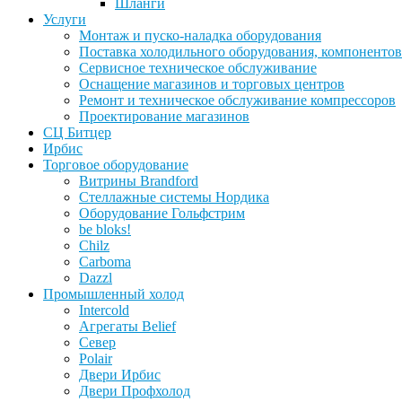
Шланги
Услуги
Монтаж и пуско-наладка оборудования
Поставка холодильного оборудования, компонентов
Сервисное техническое обслуживание
Оснащение магазинов и торговых центров
Ремонт и техническое обслуживание компрессоров
Проектирование магазинов
СЦ Битцер
Ирбис
Торговое оборудование
Витрины Brandford
Стеллажные системы Нордика
Оборудование Гольфстрим
be bloks!
Chilz
Carboma
Dazzl
Промышленный холод
Intercold
Агрегаты Belief
Север
Polair
Двери Ирбис
Двери Профхолод