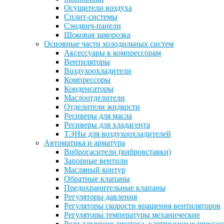
Осушители воздуха
Сплит-системы
Сэндвич-панели
Шоковая заморозка
Основные части холодильных систем
Аксессуары к компрессорам
Вентиляторы
Воздухоохладители
Компрессоры
Конденсаторы
Маслоотделители
Отделители жидкости
Ресиверы для масла
Ресиверы для хладагента
ТЭНы для воздухоохладителей
Автоматика и арматура
Виброгасители (вибровставки)
Запорные вентили
Масляный контур
Обратные клапаны
Предохранительные клапаны
Регуляторы давления
Регуляторы скорости вращения вентиляторов
Регуляторы температуры механические
Реле давления, протока, картриджные прессо