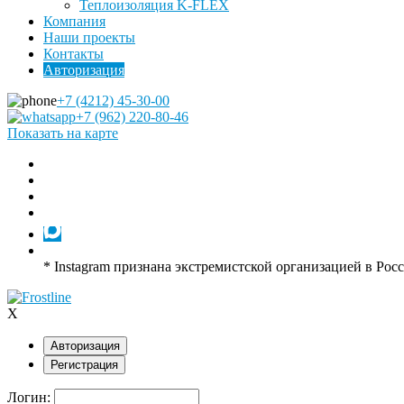
Теплоизоляция K-FLEX
Компания
Наши проекты
Контакты
Авторизация
+7 (4212) 45-30-00
+7 (962) 220-80-46
Показать на карте
* Instagram признана экстремистской организацией в Рос
X
Авторизация
Регистрация
Логин: