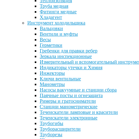
Теплоизоляция
Труба медная
Фитинги медные
Хладагент
Инструмент холодильщика
Вальцовки
Вентили и муфты
Весы
Герметики
Гребенки для правки ребер
Зеркала инспекционные
Измерительный и вспомогательный инструме
Индикаторы утечки и Химия
Инжекторы
Ключи вентильные
Манометры
Насосы вакуумные и станции сбора
Паячные посты и огнезащита
Римеры и гратосниматели
Станции манометрические
Течеискатели ламповые и красители
Течеискатели электронные
Трубогибы
Труборасширители
Труборезы