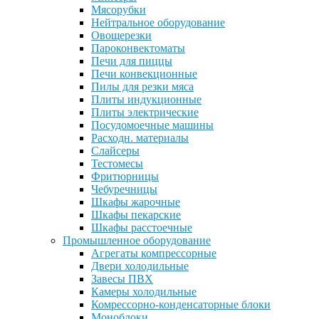
Мясорубки
Нейтральное оборудование
Овощерезки
Пароконвектоматы
Печи для пиццы
Печи конвекционные
Пилы для резки мяса
Плиты индукционные
Плиты электрические
Посудомоечные машины
Расходн. материалы
Слайсеры
Тестомесы
Фритюрницы
Чебуречницы
Шкафы жарочные
Шкафы пекарские
Шкафы расстоечные
Промышленное оборудование
Агрегаты компрессорные
Двери холодильные
Завесы ПВХ
Камеры холодильные
Комрессорно-конденсаторные блоки
Моноблоки