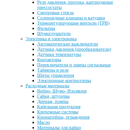
Реле давления, протока, картриджные
прессостаты
Смотровые стекла
Соленоидные клапаны и катушки
Терморегулирующие вентили (ТРВ)
Фильтры
Шумоглушители
Электрика и электроника
Автоматические выключатели
Датчики давления (преобразователи)
Датчики температуры
Контакторы
Переключатели и лампы сигнальные
Таймеры и реле
Щиты управления
Электронные контроллеры
Расходные материалы
Вибро- Шумо- Изоляция
Гайки, штуцеры
Дренаж, помпы
Кабельная продукция
Крепежные системы
Кронштейны, ограждения
Масло
Материалы для пайки