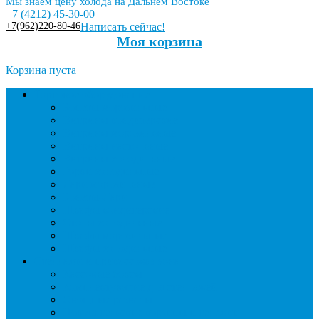
Мы знаем цену холода на Дальнем Востоке
+7 (4212) 45-30-00
+7(962)220-80-46
Написать сейчас!
Моя корзина
Корзина пуста
Торговое оборудование
Бонеты морозильные
Витрины кондитерские
Витрины морозильные
Витрины настольные
Витрины холодильные
Горки холодильные
Лари морозильные
Бонеты-Лари
Шкафы кондитерские
Столы холодильные
Шкафы морозильные
Шкафы холодильные
Стеллажи и прикассовая зона
Кассовые боксы
Комплектующие для стеллажей
Овощные развалы
Покупательские корзины и тележки