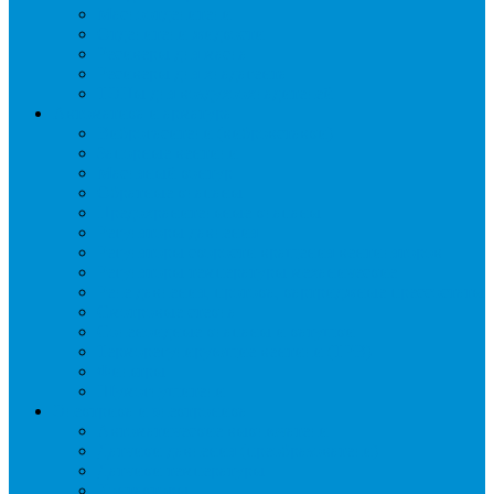
Маслоотделители
Отделители жидкости
Ресиверы для масла
Ресиверы для хладагента
ТЭНы для воздухоохладителей
Автоматика и арматура
Виброгасители (вибровставки)
Запорные вентили
Масляный контур
Обратные клапаны
Предохранительные клапаны
Регуляторы давления
Регуляторы скорости вращения вентиляторов
Регуляторы температуры механические
Реле давления, протока, картриджные прессостаты
Смотровые стекла
Соленоидные клапаны и катушки
Терморегулирующие вентили (ТРВ)
Фильтры
Шумоглушители
Электрика и электроника
Автоматические выключатели
Датчики давления (преобразователи)
Датчики температуры
Контакторы