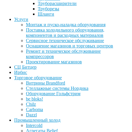
Труборасширители
Труборезы
Шланги
Услуги
Монтаж и пуско-наладка оборудования
Поставка холодильного оборудования,
компонентов и расходных материалов
Сервисное техническое обслуживание
Оснащение магазинов и торговых центров
Ремонт и техническое обслуживание
компрессоров
Проектирование магазинов
СЦ Битцер
Ирбис
Торговое оборудование
Витрины Brandford
Стеллажные системы Нордика
Оборудование Гольфстрим
be bloks!
Chilz
Carboma
Dazzl
Промышленный холод
Intercold
Агрегаты Belief