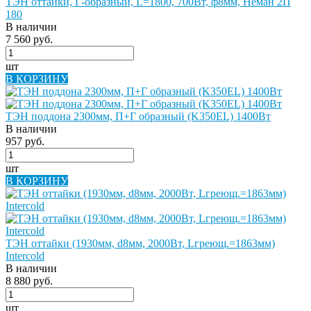
ТЭН оттайки, Г-образный, L=1800, 700Вт, ф8мм, Неман 2П
180
В наличии
7 560 руб.
шт
В КОРЗИНУ
ТЭН поддона 2300мм, П+Г образный (K350EL) 1400Вт
В наличии
957 руб.
шт
В КОРЗИНУ
ТЭН оттайки (1930мм, d8мм, 2000Вт, Lгреющ.=1863мм)
Intercold
В наличии
8 880 руб.
шт