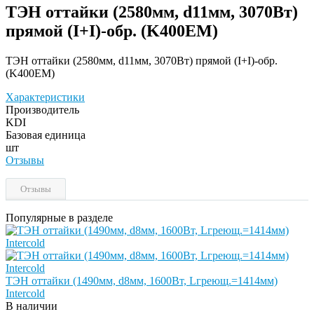
ТЭН оттайки (2580мм, d11мм, 3070Вт)
прямой (I+I)-обр. (K400EM)
ТЭН оттайки (2580мм, d11мм, 3070Вт) прямой (I+I)-обр.
(K400EM)
Характеристики
Производитель
KDI
Базовая единица
шт
Отзывы
Отзывы
Популярные в разделе
ТЭН оттайки (1490мм, d8мм, 1600Вт, Lгреющ.=1414мм)
Intercold
В наличии