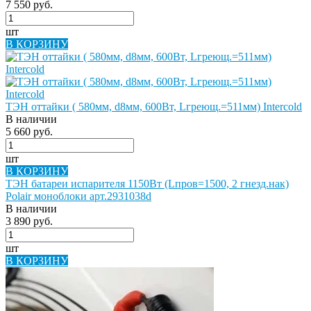
7 550 руб.
шт
В КОРЗИНУ
ТЭН оттайки ( 580мм, d8мм, 600Вт, Lгреющ.=511мм) Intercold
В наличии
5 660 руб.
шт
В КОРЗИНУ
ТЭН батареи испарителя 1150Вт (Lпров=1500, 2 гнезд.нак)
Polair моноблоки арт.2931038d
В наличии
3 890 руб.
шт
В КОРЗИНУ