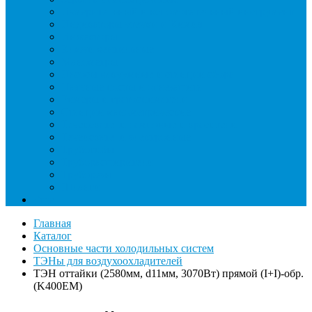
Измерительный и вспомогательный инструмент
Индикаторы утечки и Химия
Инжекторы
Ключи вентильные
Манометры
Насосы вакуумные и станции сбора
Паячные посты и огнезащита
Римеры и гратосниматели
Станции манометрические
Течеискатели ламповые и красители
Течеискатели электронные
Трубогибы
Труборасширители
Труборезы
Шланги
Еще
Главная
Каталог
Основные части холодильных систем
ТЭНы для воздухоохладителей
ТЭН оттайки (2580мм, d11мм, 3070Вт) прямой (I+I)-обр.
(K400EM)