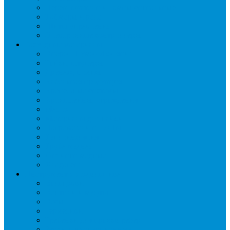
Переключатели и лампы сигнальные
Таймеры и реле
Щиты управления
Электронные контроллеры
Расходные материалы
Вибро- Шумо- Изоляция
Гайки, штуцеры
Дренаж, помпы
Кабельная продукция
Крепежные системы
Кронштейны, ограждения
Масло
Материалы для пайки
Нагреватели и ТЭНы
Теплоизоляция
Труба медная
Фитинги медные
Хладагент
Инструмент холодильщика
Вальцовки
Вентили и муфты
Весы
Герметики
Гребенки для правки ребер
Зеркала инспекционные