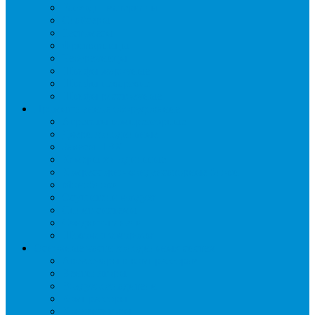
Расходн. материалы
Слайсеры
Тестомесы
Фритюрницы
Чебуречницы
Шкафы жарочные
Шкафы пекарские
Шкафы расстоечные
Промышленное оборудование
Агрегаты компрессорные
Двери холодильные
Завесы ПВХ
Камеры холодильные
Комрессорно-конденсаторные блоки
Моноблоки
Осушители воздуха
Сплит-системы
Сэндвич-панели
Шоковая заморозка
Основные части холодильных систем
Аксессуары к компрессорам
Вентиляторы
Воздухоохладители
Компрессоры
Конденсаторы