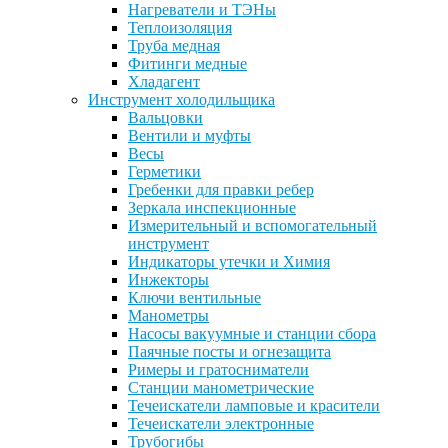
Нагреватели и ТЭНы
Теплоизоляция
Труба медная
Фитинги медные
Хладагент
Инструмент холодильщика
Вальцовки
Вентили и муфты
Весы
Герметики
Гребенки для правки ребер
Зеркала инспекционные
Измерительный и вспомогательный
инструмент
Индикаторы утечки и Химия
Инжекторы
Ключи вентильные
Манометры
Насосы вакуумные и станции сбора
Паячные посты и огнезащита
Римеры и гратосниматели
Станции манометрические
Течеискатели ламповые и красители
Течеискатели электронные
Трубогибы