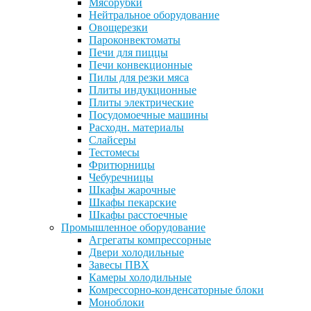
Мясорубки
Нейтральное оборудование
Овощерезки
Пароконвектоматы
Печи для пиццы
Печи конвекционные
Пилы для резки мяса
Плиты индукционные
Плиты электрические
Посудомоечные машины
Расходн. материалы
Слайсеры
Тестомесы
Фритюрницы
Чебуречницы
Шкафы жарочные
Шкафы пекарские
Шкафы расстоечные
Промышленное оборудование
Агрегаты компрессорные
Двери холодильные
Завесы ПВХ
Камеры холодильные
Комрессорно-конденсаторные блоки
Моноблоки