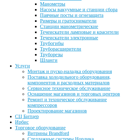
Манометры
Насосы вакуумные и станции сбора
Паячные посты и огнезащита
Римеры и гратосниматели
Станции манометрические
Течеискатели ламповые и красители
Течеискатели электронные
Трубогибы
Труборасширители
Труборезы
Шланги
Услуги
Монтаж и пуско-наладка оборудования
Поставка холодильного оборудования,
компонентов и расходных материалов
Сервисное техническое обслуживание
Оснащение магазинов и торговых центров
Ремонт и техническое обслуживание
компрессоров
Проектирование магазинов
СЦ Битцер
Ирбис
Торговое оборудование
Витрины Brandford
Стеллажные системы Нордика