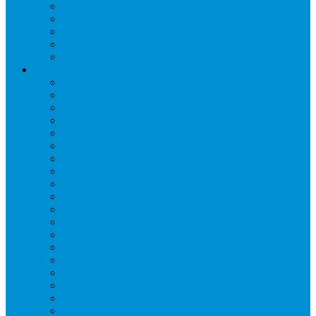
Распродажные корзины и столы
Стеллажи складские НОРДИКА
Стеллажи торговые НОРДИКА
Турникеты и ограждения
Шкафы для сумок
Технологическое оборудование
Аппараты для шаурмы
Блендеры
Вафельницы
Грили контактные
Картофелечистки
Кипятильники
Котлы пищеварочные
Льдогенераторы
Миксеры
Мясорубки
Нейтральное оборудование
Овощерезки
Пароконвектоматы
Печи для пиццы
Печи конвекционные
Пилы для резки мяса
Плиты индукционные
Плиты электрические
Посудомоечные машины