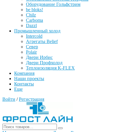
Оборудование Гольфстрим
be bloks!
Chilz
Carboma
Dazzl
Промышленный холод
Intercold
Агрегаты Belief
Север
Polair
Двери Ирбис
Двери Профхолод
Теплоизоляция K-FLEX
Компания
Наши проекты
Контакты
Еще
Войти
/
Регистрация