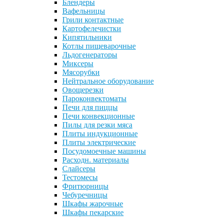
Блендеры
Вафельницы
Грили контактные
Картофелечистки
Кипятильники
Котлы пищеварочные
Льдогенераторы
Миксеры
Мясорубки
Нейтральное оборудование
Овощерезки
Пароконвектоматы
Печи для пиццы
Печи конвекционные
Пилы для резки мяса
Плиты индукционные
Плиты электрические
Посудомоечные машины
Расходн. материалы
Слайсеры
Тестомесы
Фритюрницы
Чебуречницы
Шкафы жарочные
Шкафы пекарские