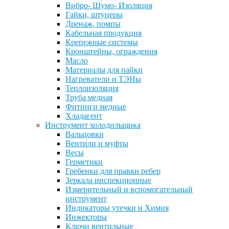
Вибро- Шумо- Изоляция
Гайки, штуцеры
Дренаж, помпы
Кабельная продукция
Крепежные системы
Кронштейны, ограждения
Масло
Материалы для пайки
Нагреватели и ТЭНы
Теплоизоляция
Труба медная
Фитинги медные
Хладагент
Инструмент холодильщика
Вальцовки
Вентили и муфты
Весы
Герметики
Гребенки для правки ребер
Зеркала инспекционные
Измерительный и вспомогательный
инструмент
Индикаторы утечки и Химия
Инжекторы
Ключи вентильные