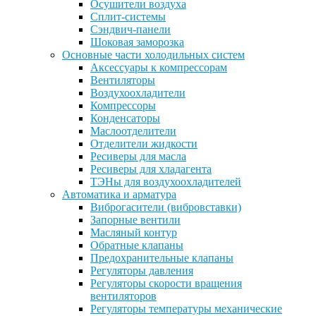
Осушители воздуха
Сплит-системы
Сэндвич-панели
Шоковая заморозка
Основные части холодильных систем
Аксессуары к компрессорам
Вентиляторы
Воздухоохладители
Компрессоры
Конденсаторы
Маслоотделители
Отделители жидкости
Ресиверы для масла
Ресиверы для хладагента
ТЭНы для воздухоохладителей
Автоматика и арматура
Виброгасители (вибровставки)
Запорные вентили
Масляный контур
Обратные клапаны
Предохранительные клапаны
Регуляторы давления
Регуляторы скорости вращения
вентиляторов
Регуляторы температуры механические