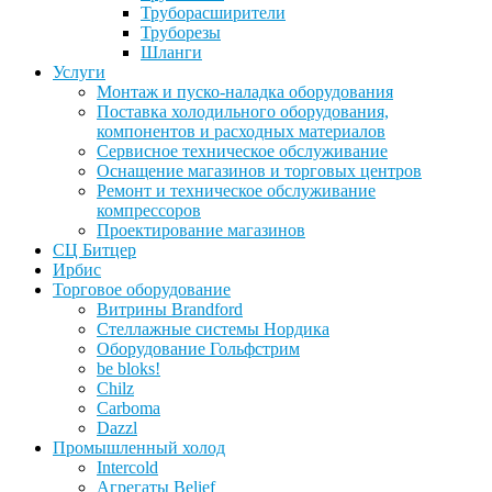
Труборасширители
Труборезы
Шланги
Услуги
Монтаж и пуско-наладка оборудования
Поставка холодильного оборудования,
компонентов и расходных материалов
Сервисное техническое обслуживание
Оснащение магазинов и торговых центров
Ремонт и техническое обслуживание
компрессоров
Проектирование магазинов
СЦ Битцер
Ирбис
Торговое оборудование
Витрины Brandford
Стеллажные системы Нордика
Оборудование Гольфстрим
be bloks!
Chilz
Carboma
Dazzl
Промышленный холод
Intercold
Агрегаты Belief