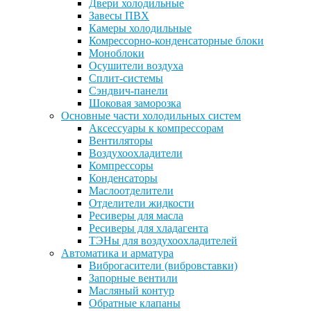
Двери холодильные
Завесы ПВХ
Камеры холодильные
Комрессорно-конденсаторные блоки
Моноблоки
Осушители воздуха
Сплит-системы
Сэндвич-панели
Шоковая заморозка
Основные части холодильных систем
Аксессуары к компрессорам
Вентиляторы
Воздухоохладители
Компрессоры
Конденсаторы
Маслоотделители
Отделители жидкости
Ресиверы для масла
Ресиверы для хладагента
ТЭНы для воздухоохладителей
Автоматика и арматура
Виброгасители (вибровставки)
Запорные вентили
Масляный контур
Обратные клапаны