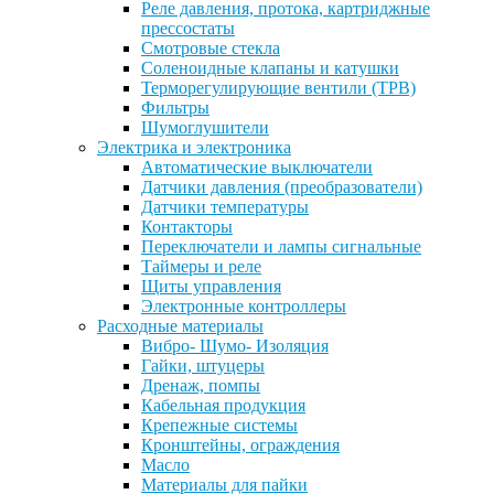
Реле давления, протока, картриджные
прессостаты
Смотровые стекла
Соленоидные клапаны и катушки
Терморегулирующие вентили (ТРВ)
Фильтры
Шумоглушители
Электрика и электроника
Автоматические выключатели
Датчики давления (преобразователи)
Датчики температуры
Контакторы
Переключатели и лампы сигнальные
Таймеры и реле
Щиты управления
Электронные контроллеры
Расходные материалы
Вибро- Шумо- Изоляция
Гайки, штуцеры
Дренаж, помпы
Кабельная продукция
Крепежные системы
Кронштейны, ограждения
Масло
Материалы для пайки