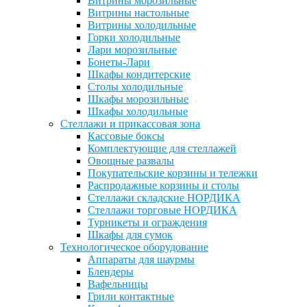
Витрины морозильные
Витрины настольные
Витрины холодильные
Горки холодильные
Лари морозильные
Бонеты-Лари
Шкафы кондитерские
Столы холодильные
Шкафы морозильные
Шкафы холодильные
Стеллажи и прикассовая зона
Кассовые боксы
Комплектующие для стеллажей
Овощные развалы
Покупательские корзины и тележки
Распродажные корзины и столы
Стеллажи складские НОРДИКА
Стеллажи торговые НОРДИКА
Турникеты и ограждения
Шкафы для сумок
Технологическое оборудование
Аппараты для шаурмы
Блендеры
Вафельницы
Грили контактные