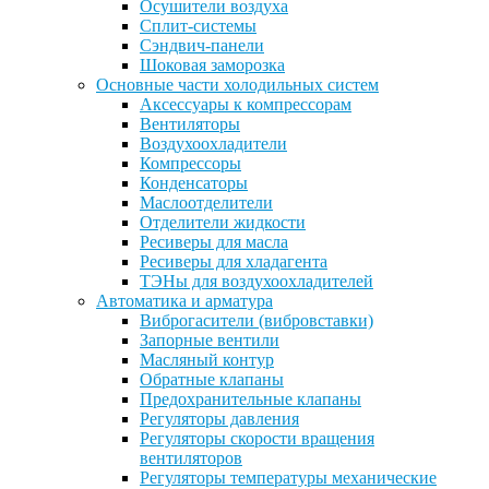
Осушители воздуха
Сплит-системы
Сэндвич-панели
Шоковая заморозка
Основные части холодильных систем
Аксессуары к компрессорам
Вентиляторы
Воздухоохладители
Компрессоры
Конденсаторы
Маслоотделители
Отделители жидкости
Ресиверы для масла
Ресиверы для хладагента
ТЭНы для воздухоохладителей
Автоматика и арматура
Виброгасители (вибровставки)
Запорные вентили
Масляный контур
Обратные клапаны
Предохранительные клапаны
Регуляторы давления
Регуляторы скорости вращения
вентиляторов
Регуляторы температуры механические