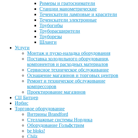
Римеры и гратосниматели
Станции манометрические
Течеискатели ламповые и красители
Течеискатели электронные
Трубогибы
Труборасширители
Труборезы
Шланги
Услуги
Монтаж и пуско-наладка оборудования
Поставка холодильного оборудования,
компонентов и расходных материалов
Сервисное техническое обслуживание
Оснащение магазинов и торговых центров
Ремонт и техническое обслуживание
компрессоров
Проектирование магазинов
СЦ Битцер
Ирбис
Торговое оборудование
Витрины Brandford
Стеллажные системы Нордика
Оборудование Гольфстрим
be bloks!
Chilz