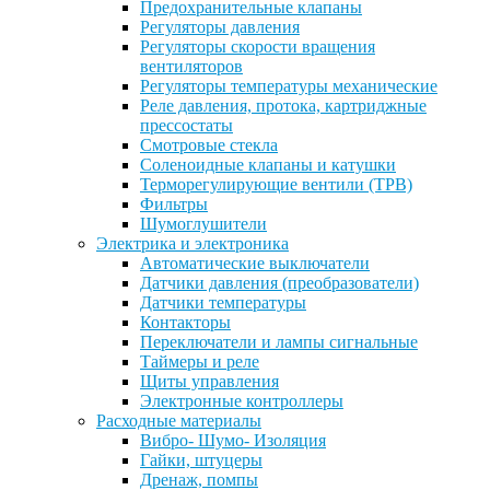
Предохранительные клапаны
Регуляторы давления
Регуляторы скорости вращения
вентиляторов
Регуляторы температуры механические
Реле давления, протока, картриджные
прессостаты
Смотровые стекла
Соленоидные клапаны и катушки
Терморегулирующие вентили (ТРВ)
Фильтры
Шумоглушители
Электрика и электроника
Автоматические выключатели
Датчики давления (преобразователи)
Датчики температуры
Контакторы
Переключатели и лампы сигнальные
Таймеры и реле
Щиты управления
Электронные контроллеры
Расходные материалы
Вибро- Шумо- Изоляция
Гайки, штуцеры
Дренаж, помпы