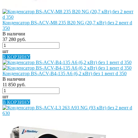
Конденсатор BS-ACV-M8 235 B20 NG (20,7 кВт) без 2 вент d
350
В наличии
37 280 руб.
шт
В КОРЗИНУ
Конденсатор BS-ACV-B4-135 A6 (6,2 кВт) без 1 вент d 350
В наличии
11 850 руб.
шт
В КОРЗИНУ