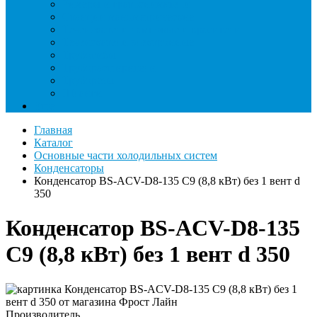
Римеры и гратосниматели
Станции манометрические
Течеискатели ламповые и красители
Течеискатели электронные
Трубогибы
Труборасширители
Труборезы
Шланги
Еще
Главная
Каталог
Основные части холодильных систем
Конденсаторы
Конденсатор BS-ACV-D8-135 C9 (8,8 кВт) без 1 вент d
350
Конденсатор BS-ACV-D8-135
C9 (8,8 кВт) без 1 вент d 350
Производитель