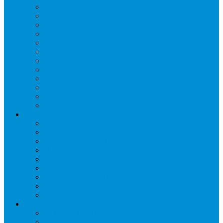
Бонеты морозильные
Витрины кондитерские
Витрины морозильные
Витрины настольные
Витрины холодильные
Горки холодильные
Лари морозильные
Бонеты-Лари
Шкафы кондитерские
Столы холодильные
Шкафы морозильные
Шкафы холодильные
Стеллажи и прикассовая зона
Кассовые боксы
Комплектующие для стеллажей
Овощные развалы
Покупательские корзины и тележки
Распродажные корзины и столы
Стеллажи складские НОРДИКА
Стеллажи торговые НОРДИКА
Турникеты и ограждения
Шкафы для сумок
Технологическое оборудование
Аппараты для шаурмы
Блендеры