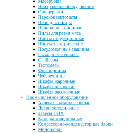
Мясорубки
Нейтральное оборудование
Овощерезки
Пароконвектоматы
Печи для пиццы
Печи конвекционные
Пилы для резки мяса
Плиты индукционные
Плиты электрические
Посудомоечные машины
Расходн. материалы
Слайсеры
Тестомесы
Фритюрницы
Чебуречницы
Шкафы жарочные
Шкафы пекарские
Шкафы расстоечные
Промышленное оборудование
Агрегаты компрессорные
Двери холодильные
Завесы ПВХ
Камеры холодильные
Комрессорно-конденсаторные блоки
Моноблоки