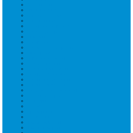
Вафельницы
Грили контактные
Картофелечистки
Кипятильники
Котлы пищеварочные
Льдогенераторы
Миксеры
Мясорубки
Нейтральное оборудование
Овощерезки
Пароконвектоматы
Печи для пиццы
Печи конвекционные
Пилы для резки мяса
Плиты индукционные
Плиты электрические
Посудомоечные машины
Расходн. материалы
Слайсеры
Тестомесы
Фритюрницы
Чебуречницы
Шкафы жарочные
Шкафы пекарские
Шкафы расстоечные