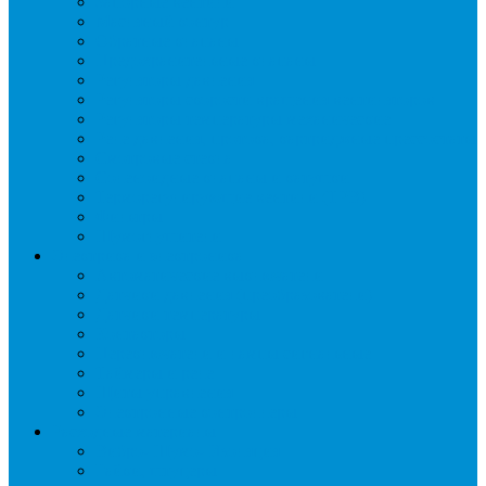
Запорные вентили
Масляный контур
Обратные клапаны
Предохранительные клапаны
Регуляторы давления
Регуляторы скорости вращения вентиляторов
Регуляторы температуры механические
Реле давления, протока, картриджные прессостаты
Смотровые стекла
Соленоидные клапаны и катушки
Терморегулирующие вентили (ТРВ)
Фильтры
Шумоглушители
Электрика и электроника
Автоматические выключатели
Датчики давления (преобразователи)
Датчики температуры
Контакторы
Переключатели и лампы сигнальные
Таймеры и реле
Щиты управления
Электронные контроллеры
Расходные материалы
Вибро- Шумо- Изоляция
Гайки, штуцеры