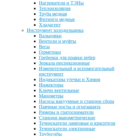
Нагреватели и ТЭНы
Теплоизоляция
Труба медная
Фитинги медные
Хладагент
Инструмент холодильщика
Вальцовки
Вентили и муфты
Весы
Герметики
Гребенки для правки ребер
Зеркала инспекционные
Измерительный и вспомогательный
инструмент
Индикаторы утечки и Химия
Инжекторы
Ключи вентильные
Манометры
Насосы вакуумные и станции сбора
Паячные посты и огнезащита
Римеры и гратосниматели
Станции манометрические
Течеискатели ламповые и красители
Течеискатели электронные
Трубогибы