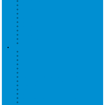
Дренаж, помпы
Кабельная продукция
Крепежные системы
Кронштейны, ограждения
Масло
Материалы для пайки
Нагреватели и ТЭНы
Теплоизоляция
Труба медная
Фитинги медные
Хладагент
Инструмент холодильщика
Вальцовки
Вентили и муфты
Весы
Герметики
Гребенки для правки ребер
Зеркала инспекционные
Измерительный и вспомогательный инструмент
Индикаторы утечки и Химия
Инжекторы
Ключи вентильные
Манометры
Насосы вакуумные и станции сбора
Паячные посты и огнезащита