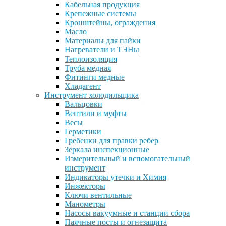
Кабельная продукция
Крепежные системы
Кронштейны, ограждения
Масло
Материалы для пайки
Нагреватели и ТЭНы
Теплоизоляция
Труба медная
Фитинги медные
Хладагент
Инструмент холодильщика
Вальцовки
Вентили и муфты
Весы
Герметики
Гребенки для правки ребер
Зеркала инспекционные
Измерительный и вспомогательный
инструмент
Индикаторы утечки и Химия
Инжекторы
Ключи вентильные
Манометры
Насосы вакуумные и станции сбора
Паячные посты и огнезащита