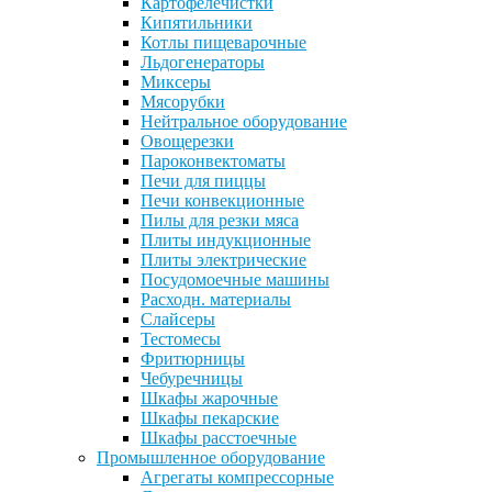
Картофелечистки
Кипятильники
Котлы пищеварочные
Льдогенераторы
Миксеры
Мясорубки
Нейтральное оборудование
Овощерезки
Пароконвектоматы
Печи для пиццы
Печи конвекционные
Пилы для резки мяса
Плиты индукционные
Плиты электрические
Посудомоечные машины
Расходн. материалы
Слайсеры
Тестомесы
Фритюрницы
Чебуречницы
Шкафы жарочные
Шкафы пекарские
Шкафы расстоечные
Промышленное оборудование
Агрегаты компрессорные