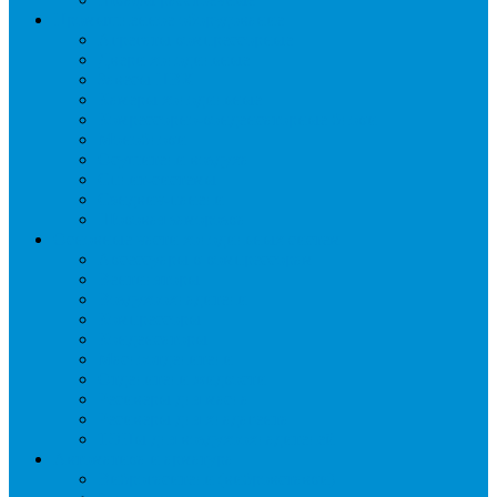
Промышленное оборудование
Агрегаты компрессорные
Двери холодильные
Завесы ПВХ
Камеры холодильные
Комрессорно-конденсаторные блоки
Моноблоки
Осушители воздуха
Сплит-системы
Сэндвич-панели
Шоковая заморозка
Основные части холодильных систем
Аксессуары к компрессорам
Вентиляторы
Воздухоохладители
Компрессоры
Конденсаторы
Маслоотделители
Отделители жидкости
Ресиверы для масла
Ресиверы для хладагента
ТЭНы для воздухоохладителей
Автоматика и арматура
Виброгасители (вибровставки)