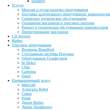
Шланги
Услуги
Монтаж и пуско-наладка оборудования
Поставка холодильного оборудования, компонентов
Сервисное техническое обслуживание
Оснащение магазинов и торговых центров
Ремонт и техническое обслуживание компрессоров
Проектирование магазинов
СЦ Битцер
Ирбис
Торговое оборудование
Витрины Brandford
Стеллажные системы Нордика
Оборудование Гольфстрим
be bloks!
Chilz
Carboma
Dazzl
Промышленный холод
Intercold
Агрегаты Belief
Север
Polair
Двери Ирбис
Двери Профхолод