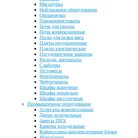
Мясорубки
Нейтральное оборудование
Овощерезки
Пароконвектоматы
Печи для пиццы
Печи конвекционные
Пилы для резки мяса
Плиты индукционные
Плиты электрические
Посудомоечные машины
Расходн. материалы
Слайсеры
Тестомесы
Фритюрницы
Чебуречницы
Шкафы жарочные
Шкафы пекарские
Шкафы расстоечные
Промышленное оборудование
Агрегаты компрессорные
Двери холодильные
Завесы ПВХ
Камеры холодильные
Комрессорно-конденсаторные блоки
Моноблоки