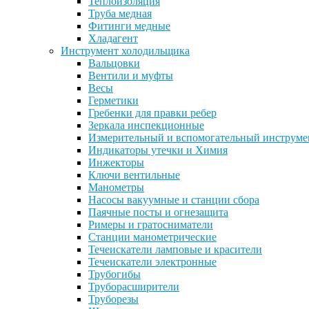
Теплоизоляция
Труба медная
Фитинги медные
Хладагент
Инструмент холодильщика
Вальцовки
Вентили и муфты
Весы
Герметики
Гребенки для правки ребер
Зеркала инспекционные
Измерительный и вспомогательный инструме
Индикаторы утечки и Химия
Инжекторы
Ключи вентильные
Манометры
Насосы вакуумные и станции сбора
Паячные посты и огнезащита
Римеры и гратосниматели
Станции манометрические
Течеискатели ламповые и красители
Течеискатели электронные
Трубогибы
Труборасширители
Труборезы