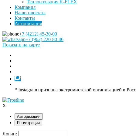
Теплоизоляция K-FLEX
Компания
Наши проекты
Контакты
Авторизация
+7 (4212) 45-30-00
+7 (962) 220-80-46
Показать на карте
* Instagram признана экстремистской организацией в Рос
X
Авторизация
Регистрация
Логин: