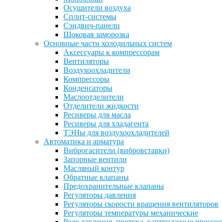
Осушители воздуха
Сплит-системы
Сэндвич-панели
Шоковая заморозка
Основные части холодильных систем
Аксессуары к компрессорам
Вентиляторы
Воздухоохладители
Компрессоры
Конденсаторы
Маслоотделители
Отделители жидкости
Ресиверы для масла
Ресиверы для хладагента
ТЭНы для воздухоохладителей
Автоматика и арматура
Виброгасители (вибровставки)
Запорные вентили
Масляный контур
Обратные клапаны
Предохранительные клапаны
Регуляторы давления
Регуляторы скорости вращения вентиляторов
Регуляторы температуры механические
Реле давления, протока, картриджные прессо