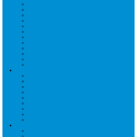
Бонеты морозильные
Витрины кондитерские
Витрины морозильные
Витрины настольные
Витрины холодильные
Горки холодильные
Лари морозильные
Бонеты-Лари
Шкафы кондитерские
Столы холодильные
Шкафы морозильные
Шкафы холодильные
Стеллажи и прикассовая зона
Кассовые боксы
Комплектующие для стеллажей
Овощные развалы
Покупательские корзины и тележки
Распродажные корзины и столы
Стеллажи складские НОРДИКА
Стеллажи торговые НОРДИКА
Турникеты и ограждения
Шкафы для сумок
Технологическое оборудование
Аппараты для шаурмы
Блендеры