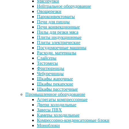
Мясорубки
Нейтральное оборудование
Овощерезки
Пароконвектоматы
Печи для пиццы
Печи конвекционные
Пилы для резки мяса
Плиты индукционные
Плиты электрические
Посудомоечные машины
Расходн. материалы
Слайсеры
Тестомесы
Фритюрницы
Чебуречницы
Шкафы жарочные
Шкафы пекарские
Шкафы расстоечные
Промышленное оборудование
Агрегаты компрессорные
Двери холодильные
Завесы ПВХ
Камеры холодильные
Комрессорно-конденсаторные блоки
Моноблоки