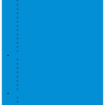
Запорные вентили
Масляный контур
Обратные клапаны
Предохранительные клапаны
Регуляторы давления
Регуляторы скорости вращения вентиляторов
Регуляторы температуры механические
Реле давления, протока, картриджные прессостаты
Смотровые стекла
Соленоидные клапаны и катушки
Терморегулирующие вентили (ТРВ)
Фильтры
Шумоглушители
Электрика и электроника
Автоматические выключатели
Датчики давления (преобразователи)
Датчики температуры
Контакторы
Переключатели и лампы сигнальные
Таймеры и реле
Щиты управления
Электронные контроллеры
Расходные материалы
Вибро- Шумо- Изоляция
Гайки, штуцеры