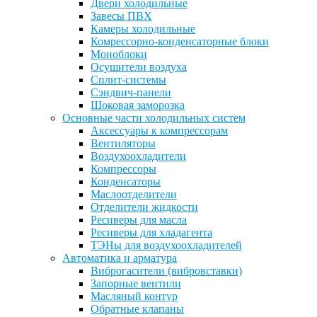
Двери холодильные
Завесы ПВХ
Камеры холодильные
Комрессорно-конденсаторные блоки
Моноблоки
Осушители воздуха
Сплит-системы
Сэндвич-панели
Шоковая заморозка
Основные части холодильных систем
Аксессуары к компрессорам
Вентиляторы
Воздухоохладители
Компрессоры
Конденсаторы
Маслоотделители
Отделители жидкости
Ресиверы для масла
Ресиверы для хладагента
ТЭНы для воздухоохладителей
Автоматика и арматура
Виброгасители (вибровставки)
Запорные вентили
Масляный контур
Обратные клапаны