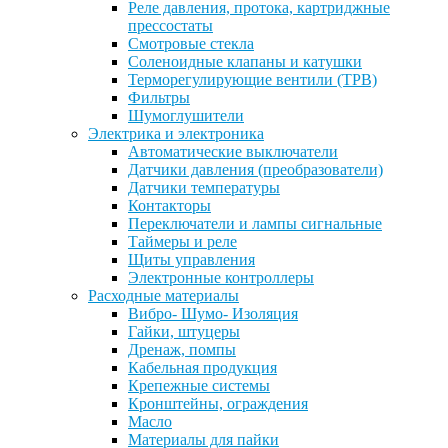
Реле давления, протока, картриджные
прессостаты
Смотровые стекла
Соленоидные клапаны и катушки
Терморегулирующие вентили (ТРВ)
Фильтры
Шумоглушители
Электрика и электроника
Автоматические выключатели
Датчики давления (преобразователи)
Датчики температуры
Контакторы
Переключатели и лампы сигнальные
Таймеры и реле
Щиты управления
Электронные контроллеры
Расходные материалы
Вибро- Шумо- Изоляция
Гайки, штуцеры
Дренаж, помпы
Кабельная продукция
Крепежные системы
Кронштейны, ограждения
Масло
Материалы для пайки