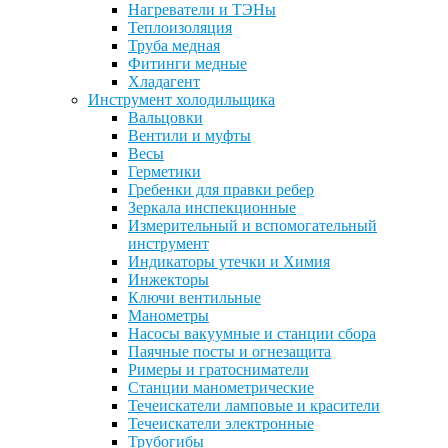
Нагреватели и ТЭНы
Теплоизоляция
Труба медная
Фитинги медные
Хладагент
Инструмент холодильщика
Вальцовки
Вентили и муфты
Весы
Герметики
Гребенки для правки ребер
Зеркала инспекционные
Измерительный и вспомогательный
инструмент
Индикаторы утечки и Химия
Инжекторы
Ключи вентильные
Манометры
Насосы вакуумные и станции сбора
Паячные посты и огнезащита
Римеры и гратосниматели
Станции манометрические
Течеискатели ламповые и красители
Течеискатели электронные
Трубогибы