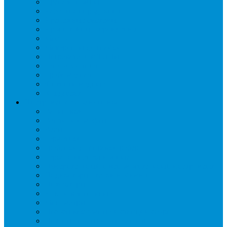
Дренаж, помпы
Кабельная продукция
Крепежные системы
Кронштейны, ограждения
Масло
Материалы для пайки
Нагреватели и ТЭНы
Теплоизоляция
Труба медная
Фитинги медные
Хладагент
Инструмент холодильщика
Вальцовки
Вентили и муфты
Весы
Герметики
Гребенки для правки ребер
Зеркала инспекционные
Измерительный и вспомогательный инструмент
Индикаторы утечки и Химия
Инжекторы
Ключи вентильные
Манометры
Насосы вакуумные и станции сбора
Паячные посты и огнезащита