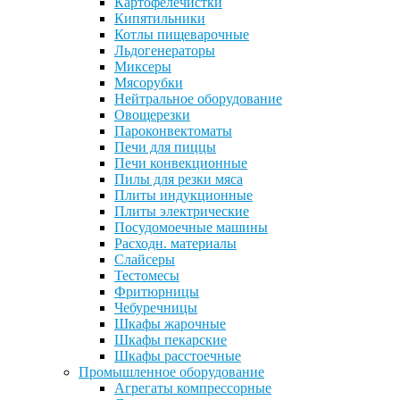
Картофелечистки
Кипятильники
Котлы пищеварочные
Льдогенераторы
Миксеры
Мясорубки
Нейтральное оборудование
Овощерезки
Пароконвектоматы
Печи для пиццы
Печи конвекционные
Пилы для резки мяса
Плиты индукционные
Плиты электрические
Посудомоечные машины
Расходн. материалы
Слайсеры
Тестомесы
Фритюрницы
Чебуречницы
Шкафы жарочные
Шкафы пекарские
Шкафы расстоечные
Промышленное оборудование
Агрегаты компрессорные