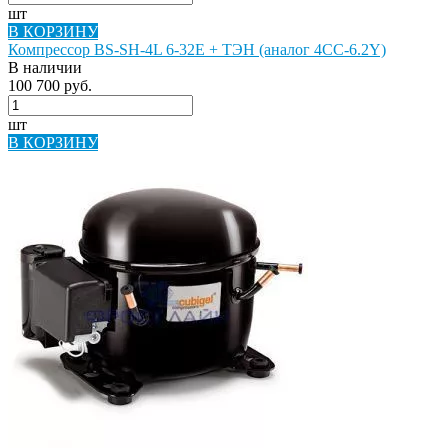
шт
В КОРЗИНУ
Компрессор BS-SH-4L 6-32E + ТЭН (аналог 4CC-6.2Y)
В наличии
100 700 руб.
шт
В КОРЗИНУ