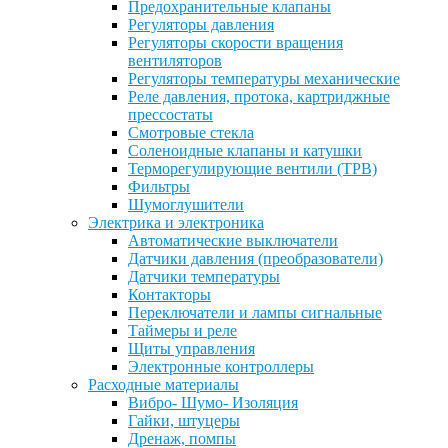
Предохранительные клапаны
Регуляторы давления
Регуляторы скорости вращения
вентиляторов
Регуляторы температуры механические
Реле давления, протока, картриджные
прессостаты
Смотровые стекла
Соленоидные клапаны и катушки
Терморегулирующие вентили (ТРВ)
Фильтры
Шумоглушители
Электрика и электроника
Автоматические выключатели
Датчики давления (преобразователи)
Датчики температуры
Контакторы
Переключатели и лампы сигнальные
Таймеры и реле
Щиты управления
Электронные контроллеры
Расходные материалы
Вибро- Шумо- Изоляция
Гайки, штуцеры
Дренаж, помпы