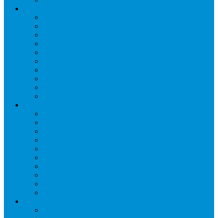
Промышленное оборудование
Агрегаты компрессорные
Двери холодильные
Завесы ПВХ
Камеры холодильные
Комрессорно-конденсаторные блоки
Моноблоки
Осушители воздуха
Сплит-системы
Сэндвич-панели
Шоковая заморозка
Основные части холодильных систем
Аксессуары к компрессорам
Вентиляторы
Воздухоохладители
Компрессоры
Конденсаторы
Маслоотделители
Отделители жидкости
Ресиверы для масла
Ресиверы для хладагента
ТЭНы для воздухоохладителей
Автоматика и арматура
Виброгасители (вибровставки)