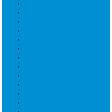
Вафельницы
Грили контактные
Картофелечистки
Кипятильники
Котлы пищеварочные
Льдогенераторы
Миксеры
Мясорубки
Нейтральное оборудование
Овощерезки
Пароконвектоматы
Печи для пиццы
Печи конвекционные
Пилы для резки мяса
Плиты индукционные
Плиты электрические
Посудомоечные машины
Расходн. материалы
Слайсеры
Тестомесы
Фритюрницы
Чебуречницы
Шкафы жарочные
Шкафы пекарские
Шкафы расстоечные