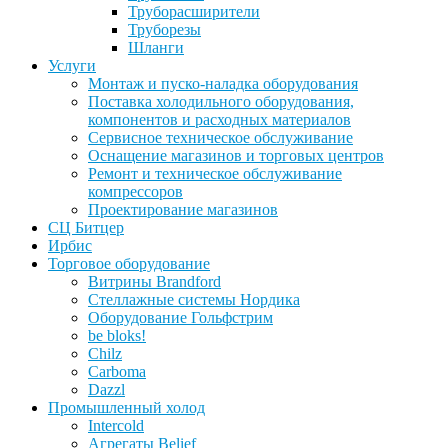
Труборасширители
Труборезы
Шланги
Услуги
Монтаж и пуско-наладка оборудования
Поставка холодильного оборудования,
компонентов и расходных материалов
Сервисное техническое обслуживание
Оснащение магазинов и торговых центров
Ремонт и техническое обслуживание
компрессоров
Проектирование магазинов
СЦ Битцер
Ирбис
Торговое оборудование
Витрины Brandford
Стеллажные системы Нордика
Оборудование Гольфстрим
be bloks!
Chilz
Carboma
Dazzl
Промышленный холод
Intercold
Агрегаты Belief