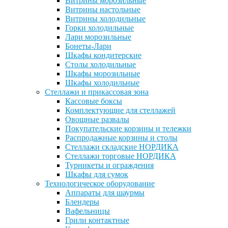
Витрины морозильные
Витрины настольные
Витрины холодильные
Горки холодильные
Лари морозильные
Бонеты-Лари
Шкафы кондитерские
Столы холодильные
Шкафы морозильные
Шкафы холодильные
Стеллажи и прикассовая зона
Кассовые боксы
Комплектующие для стеллажей
Овощные развалы
Покупательские корзины и тележки
Распродажные корзины и столы
Стеллажи складские НОРДИКА
Стеллажи торговые НОРДИКА
Турникеты и ограждения
Шкафы для сумок
Технологическое оборудование
Аппараты для шаурмы
Блендеры
Вафельницы
Грили контактные