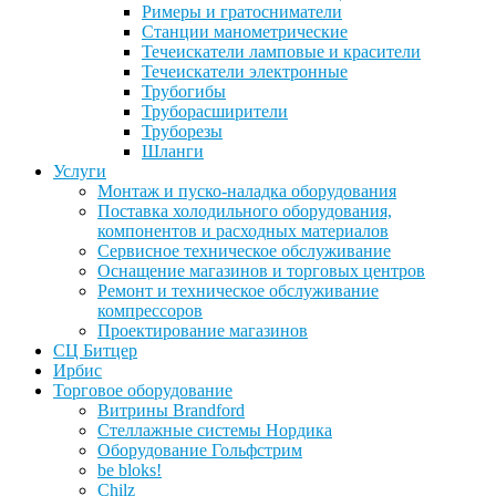
Римеры и гратосниматели
Станции манометрические
Течеискатели ламповые и красители
Течеискатели электронные
Трубогибы
Труборасширители
Труборезы
Шланги
Услуги
Монтаж и пуско-наладка оборудования
Поставка холодильного оборудования,
компонентов и расходных материалов
Сервисное техническое обслуживание
Оснащение магазинов и торговых центров
Ремонт и техническое обслуживание
компрессоров
Проектирование магазинов
СЦ Битцер
Ирбис
Торговое оборудование
Витрины Brandford
Стеллажные системы Нордика
Оборудование Гольфстрим
be bloks!
Chilz