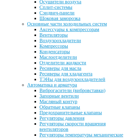
Осушители воздуха
Сплит-системы
Сэндвич-панели
Шоковая заморозка
Основные части холодильных систем
Аксессуары к компрессорам
Вентиляторы
Воздухоохладители
Компрессоры
Конденсаторы
Маслоотделители
Отделители жидкости
Ресиверы для масла
Ресиверы для хладагента
ТЭНы для воздухоохладителей
Автоматика и арматура
Виброгасители (вибровставки)
Запорные вентили
Масляный контур
Обратные клапаны
Предохранительные клапаны
Регуляторы давления
Регуляторы скорости вращения
вентиляторов
Регуляторы температуры механические