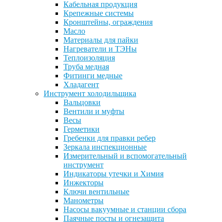
Кабельная продукция
Крепежные системы
Кронштейны, ограждения
Масло
Материалы для пайки
Нагреватели и ТЭНы
Теплоизоляция
Труба медная
Фитинги медные
Хладагент
Инструмент холодильщика
Вальцовки
Вентили и муфты
Весы
Герметики
Гребенки для правки ребер
Зеркала инспекционные
Измерительный и вспомогательный
инструмент
Индикаторы утечки и Химия
Инжекторы
Ключи вентильные
Манометры
Насосы вакуумные и станции сбора
Паячные посты и огнезащита