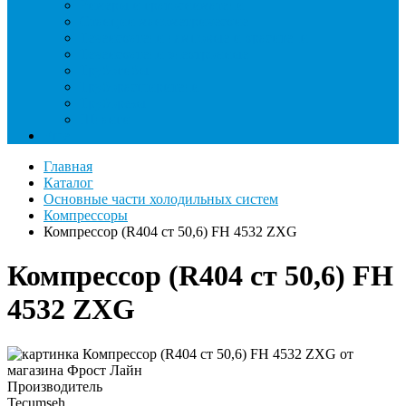
Римеры и гратосниматели
Станции манометрические
Течеискатели ламповые и красители
Течеискатели электронные
Трубогибы
Труборасширители
Труборезы
Шланги
Еще
Главная
Каталог
Основные части холодильных систем
Компрессоры
Компрессор (R404 ст 50,6) FH 4532 ZXG
Компрессор (R404 ст 50,6) FH
4532 ZXG
Производитель
Tecumseh