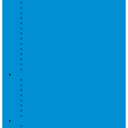
Виброгасители (вибровставки)
Запорные вентили
Масляный контур
Обратные клапаны
Предохранительные клапаны
Регуляторы давления
Регуляторы скорости вращения вентиляторов
Регуляторы температуры механические
Реле давления, протока, картриджные прессостаты
Смотровые стекла
Соленоидные клапаны и катушки
Терморегулирующие вентили (ТРВ)
Фильтры
Шумоглушители
Электрика и электроника
Автоматические выключатели
Датчики давления (преобразователи)
Датчики температуры
Контакторы
Переключатели и лампы сигнальные
Таймеры и реле
Щиты управления
Электронные контроллеры
Расходные материалы
Вибро- Шумо- Изоляция