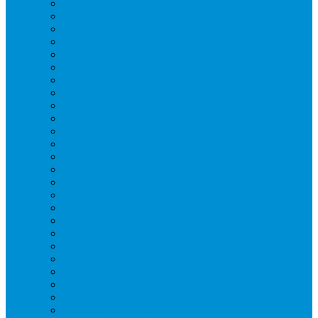
Аппараты для шаурмы
Блендеры
Вафельницы
Грили контактные
Картофелечистки
Кипятильники
Котлы пищеварочные
Льдогенераторы
Миксеры
Мясорубки
Нейтральное оборудование
Овощерезки
Пароконвектоматы
Печи для пиццы
Печи конвекционные
Пилы для резки мяса
Плиты индукционные
Плиты электрические
Посудомоечные машины
Расходн. материалы
Слайсеры
Тестомесы
Фритюрницы
Чебуречницы
Шкафы жарочные