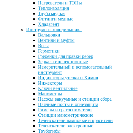
Нагреватели и ТЭНы
Теплоизоляция
Труба медная
Фитинги медные
Хладагент
Инструмент холодильщика
Вальцовки
Вентили и муфты
Весы
Герметики
Гребенки для правки ребер
Зеркала инспекционные
Измерительный и вспомогательный
инструмент
Индикаторы утечки и Химия
Инжекторы
Ключи вентильные
Манометры
Насосы вакуумные и станции сбора
Паячные посты и огнезащита
Римеры и гратосниматели
Станции манометрические
Течеискатели ламповые и красители
Течеискатели электронные
Трубогибы