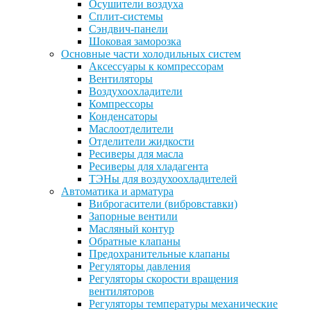
Осушители воздуха
Сплит-системы
Сэндвич-панели
Шоковая заморозка
Основные части холодильных систем
Аксессуары к компрессорам
Вентиляторы
Воздухоохладители
Компрессоры
Конденсаторы
Маслоотделители
Отделители жидкости
Ресиверы для масла
Ресиверы для хладагента
ТЭНы для воздухоохладителей
Автоматика и арматура
Виброгасители (вибровставки)
Запорные вентили
Масляный контур
Обратные клапаны
Предохранительные клапаны
Регуляторы давления
Регуляторы скорости вращения
вентиляторов
Регуляторы температуры механические