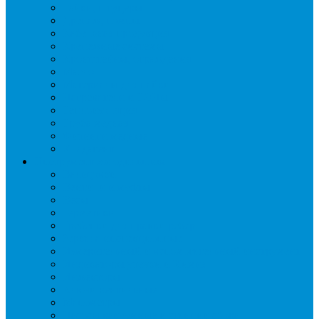
Гайки, штуцеры
Дренаж, помпы
Кабельная продукция
Крепежные системы
Кронштейны, ограждения
Масло
Материалы для пайки
Нагреватели и ТЭНы
Теплоизоляция
Труба медная
Фитинги медные
Хладагент
Инструмент холодильщика
Вальцовки
Вентили и муфты
Весы
Герметики
Гребенки для правки ребер
Зеркала инспекционные
Измерительный и вспомогательный инструмент
Индикаторы утечки и Химия
Инжекторы
Ключи вентильные
Манометры
Насосы вакуумные и станции сбора