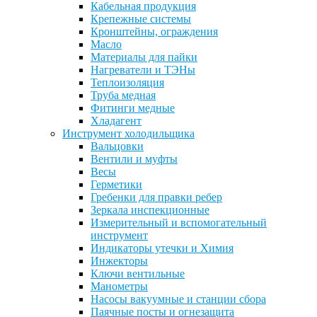
Кабельная продукция
Крепежные системы
Кронштейны, ограждения
Масло
Материалы для пайки
Нагреватели и ТЭНы
Теплоизоляция
Труба медная
Фитинги медные
Хладагент
Инструмент холодильщика
Вальцовки
Вентили и муфты
Весы
Герметики
Гребенки для правки ребер
Зеркала инспекционные
Измерительный и вспомогательный
инструмент
Индикаторы утечки и Химия
Инжекторы
Ключи вентильные
Манометры
Насосы вакуумные и станции сбора
Паячные посты и огнезащита