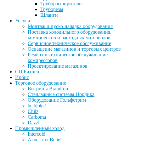
Труборасширители
Труборезы
Шланги
Услуги
Монтаж и пуско-наладка оборудования
Поставка холодильного оборудования,
компонентов и расходных материалов
Сервисное техническое обслуживание
Оснащение магазинов и торговых центров
Ремонт и техническое обслуживание
компрессоров
Проектирование магазинов
СЦ Битцер
Ирбис
Торговое оборудование
Витрины Brandford
Стеллажные системы Нордика
Оборудование Гольфстрим
be bloks!
Chilz
Carboma
Dazzl
Промышленный холод
Intercold
Агрегаты Belief