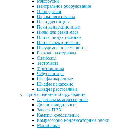
Мясорубки
Нейтральное оборудование
Овощерезки
Пароконвектоматы
Печи для пиццы
Печи конвекционные
Пилы для резки мяса
Плиты индукционные
Плиты электрические
Посудомоечные машины
Расходн. материалы
Слайсеры
Тестомесы
Фритюрницы
Чебуречницы
Шкафы жарочные
Шкафы пекарские
Шкафы расстоечные
Промышленное оборудование
Агрегаты компрессорные
Двери холодильные
Завесы ПВХ
Камеры холодильные
Комрессорно-конденсаторные блоки
Моноблоки