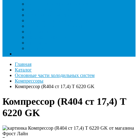
Паячные посты и огнезащита
Римеры и гратосниматели
Станции манометрические
Течеискатели ламповые и красители
Течеискатели электронные
Трубогибы
Труборасширители
Труборезы
Шланги
Еще
Главная
Каталог
Основные части холодильных систем
Компрессоры
Компрессор (R404 ст 17,4) T 6220 GK
Компрессор (R404 ст 17,4) T
6220 GK