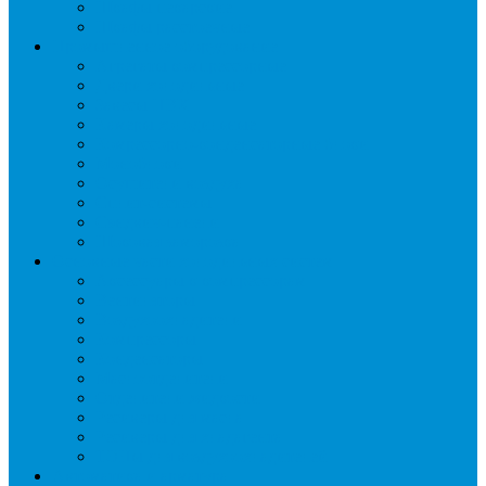
Шкафы пекарские
Шкафы расстоечные
Промышленное оборудование
Агрегаты компрессорные
Двери холодильные
Завесы ПВХ
Камеры холодильные
Комрессорно-конденсаторные блоки
Моноблоки
Осушители воздуха
Сплит-системы
Сэндвич-панели
Шоковая заморозка
Основные части холодильных систем
Аксессуары к компрессорам
Вентиляторы
Воздухоохладители
Компрессоры
Конденсаторы
Маслоотделители
Отделители жидкости
Ресиверы для масла
Ресиверы для хладагента
ТЭНы для воздухоохладителей
Автоматика и арматура