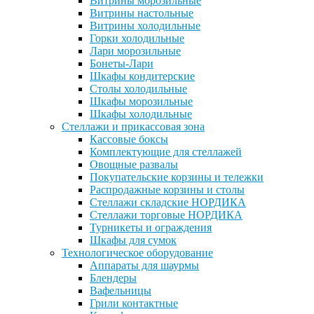
Витрины морозильные
Витрины настольные
Витрины холодильные
Горки холодильные
Лари морозильные
Бонеты-Лари
Шкафы кондитерские
Столы холодильные
Шкафы морозильные
Шкафы холодильные
Стеллажи и прикассовая зона
Кассовые боксы
Комплектующие для стеллажей
Овощные развалы
Покупательские корзины и тележки
Распродажные корзины и столы
Стеллажи складские НОРДИКА
Стеллажи торговые НОРДИКА
Турникеты и ограждения
Шкафы для сумок
Технологическое оборудование
Аппараты для шаурмы
Блендеры
Вафельницы
Грили контактные