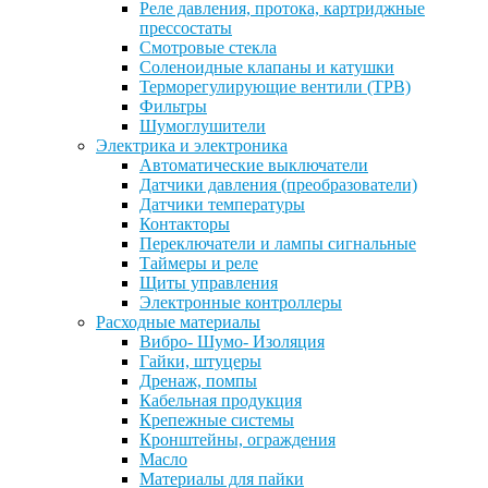
Реле давления, протока, картриджные
прессостаты
Смотровые стекла
Соленоидные клапаны и катушки
Терморегулирующие вентили (ТРВ)
Фильтры
Шумоглушители
Электрика и электроника
Автоматические выключатели
Датчики давления (преобразователи)
Датчики температуры
Контакторы
Переключатели и лампы сигнальные
Таймеры и реле
Щиты управления
Электронные контроллеры
Расходные материалы
Вибро- Шумо- Изоляция
Гайки, штуцеры
Дренаж, помпы
Кабельная продукция
Крепежные системы
Кронштейны, ограждения
Масло
Материалы для пайки