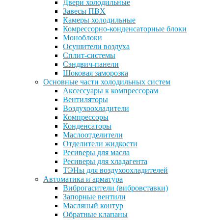
Двери холодильные
Завесы ПВХ
Камеры холодильные
Комрессорно-конденсаторные блоки
Моноблоки
Осушители воздуха
Сплит-системы
Сэндвич-панели
Шоковая заморозка
Основные части холодильных систем
Аксессуары к компрессорам
Вентиляторы
Воздухоохладители
Компрессоры
Конденсаторы
Маслоотделители
Отделители жидкости
Ресиверы для масла
Ресиверы для хладагента
ТЭНы для воздухоохладителей
Автоматика и арматура
Виброгасители (вибровставки)
Запорные вентили
Масляный контур
Обратные клапаны