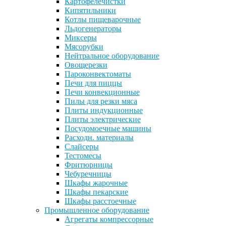
Картофелечистки
Кипятильники
Котлы пищеварочные
Льдогенераторы
Миксеры
Мясорубки
Нейтральное оборудование
Овощерезки
Пароконвектоматы
Печи для пиццы
Печи конвекционные
Пилы для резки мяса
Плиты индукционные
Плиты электрические
Посудомоечные машины
Расходн. материалы
Слайсеры
Тестомесы
Фритюрницы
Чебуречницы
Шкафы жарочные
Шкафы пекарские
Шкафы расстоечные
Промышленное оборудование
Агрегаты компрессорные