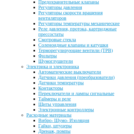
Предохранительные клапаны
Регуляторы давления
Регуляторы скорости вращения
вентиляторов
Регуляторы температуры механические
Реле давления, протока, картриджные
прессостаты
Смотровые стекла
Соленоидные клапаны и катушки
Терморегулирующие вентили (ТРВ)
Фильтры
Шумоглушители
Электрика и электроника
Автоматические выключатели
Датчики давления (преобразователи)
Датчики температуры
Контакторы
Переключатели и лампы сигнальные
Таймеры и реле
Щиты управления
Электронные контроллеры
Расходные материалы
Вибро- Шумо- Изоляция
Гайки, штуцеры
Дренаж, помпы