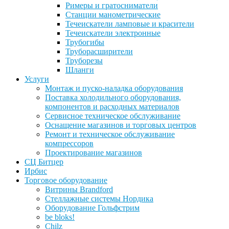
Римеры и гратосниматели
Станции манометрические
Течеискатели ламповые и красители
Течеискатели электронные
Трубогибы
Труборасширители
Труборезы
Шланги
Услуги
Монтаж и пуско-наладка оборудования
Поставка холодильного оборудования,
компонентов и расходных материалов
Сервисное техническое обслуживание
Оснащение магазинов и торговых центров
Ремонт и техническое обслуживание
компрессоров
Проектирование магазинов
СЦ Битцер
Ирбис
Торговое оборудование
Витрины Brandford
Стеллажные системы Нордика
Оборудование Гольфстрим
be bloks!
Chilz