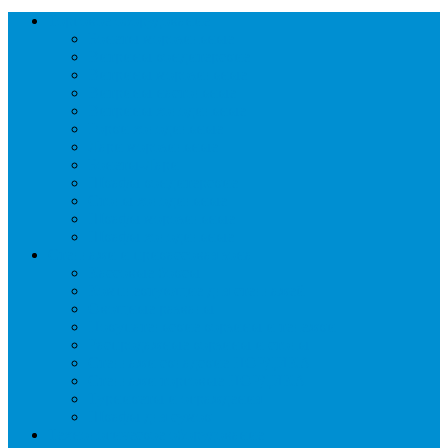
Торговое оборудование
Бонеты морозильные
Витрины кондитерские
Витрины морозильные
Витрины настольные
Витрины холодильные
Горки холодильные
Лари морозильные
Бонеты-Лари
Шкафы кондитерские
Столы холодильные
Шкафы морозильные
Шкафы холодильные
Стеллажи и прикассовая зона
Кассовые боксы
Комплектующие для стеллажей
Овощные развалы
Покупательские корзины и тележки
Распродажные корзины и столы
Стеллажи складские НОРДИКА
Стеллажи торговые НОРДИКА
Турникеты и ограждения
Шкафы для сумок
Технологическое оборудование