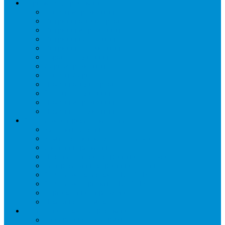
Торговое оборудование
Бонеты морозильные
Витрины кондитерские
Витрины морозильные
Витрины настольные
Витрины холодильные
Горки холодильные
Лари морозильные
Бонеты-Лари
Шкафы кондитерские
Столы холодильные
Шкафы морозильные
Шкафы холодильные
Стеллажи и прикассовая зона
Кассовые боксы
Комплектующие для стеллажей
Овощные развалы
Покупательские корзины и тележки
Распродажные корзины и столы
Стеллажи складские НОРДИКА
Стеллажи торговые НОРДИКА
Турникеты и ограждения
Шкафы для сумок
Технологическое оборудование
Аппараты для шаурмы