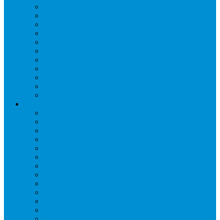
Дренаж, помпы
Кабельная продукция
Крепежные системы
Кронштейны, ограждения
Масло
Материалы для пайки
Нагреватели и ТЭНы
Теплоизоляция
Труба медная
Фитинги медные
Хладагент
Инструмент холодильщика
Вальцовки
Вентили и муфты
Весы
Герметики
Гребенки для правки ребер
Зеркала инспекционные
Измерительный и вспомогательный инструмент
Индикаторы утечки и Химия
Инжекторы
Ключи вентильные
Манометры
Насосы вакуумные и станции сбора
Паячные посты и огнезащита