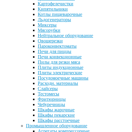
Картофелечистки
Кипятильники
Котлы пищеварочные
Льдогенераторы
Миксеры
Мясорубки
Нейтральное оборудование
Овощерезки
Пароконвектоматы
Печи для пиццы
Печи конвекционные
Пилы для резки мяса
Плиты индукционные
Плиты электрические
Посудомоечные машины
Расходн. материалы
Слайсеры
Тестомесы
Фритюрницы
Чебуречницы
Шкафы жарочные
Шкафы пекарские
Шкафы расстоечные
Промышленное оборудование
Агрегаты компрессорные