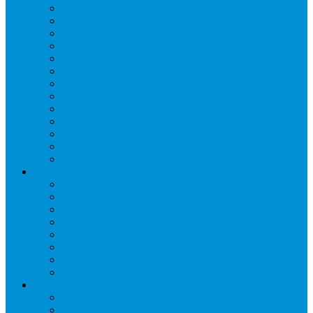
Запорные вентили
Масляный контур
Обратные клапаны
Предохранительные клапаны
Регуляторы давления
Регуляторы скорости вращения вентиляторов
Регуляторы температуры механические
Реле давления, протока, картриджные прессостаты
Смотровые стекла
Соленоидные клапаны и катушки
Терморегулирующие вентили (ТРВ)
Фильтры
Шумоглушители
Электрика и электроника
Автоматические выключатели
Датчики давления (преобразователи)
Датчики температуры
Контакторы
Переключатели и лампы сигнальные
Таймеры и реле
Щиты управления
Электронные контроллеры
Расходные материалы
Вибро- Шумо- Изоляция
Гайки, штуцеры