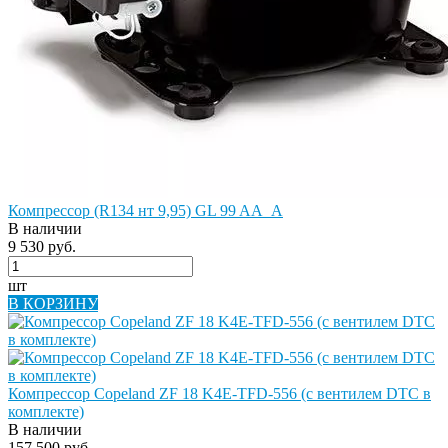
Компрессор (R134 нт 9,95) GL 99 AA_A
В наличии
9 530 руб.
шт
В КОРЗИНУ
Компрессор Copeland ZF 18 K4E-TFD-556 (с вентилем DTC в
комплекте)
В наличии
157 500 руб.