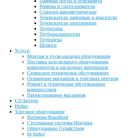
Паячные посты и огнезащита
Римеры и гратосниматели
Станции манометрические
Течеискатели ламповые и красители
Течеискатели электронные
Трубогибы
Труборасширители
Труборезы
Шланги
Услуги
Монтаж и пуско-наладка оборудования
Поставка холодильного оборудования,
компонентов и расходных материалов
Сервисное техническое обслуживание
Оснащение магазинов и торговых центров
Ремонт и техническое обслуживание
компрессоров
Проектирование магазинов
СЦ Битцер
Ирбис
Торговое оборудование
Витрины Brandford
Стеллажные системы Нордика
Оборудование Гольфстрим
be bloks!