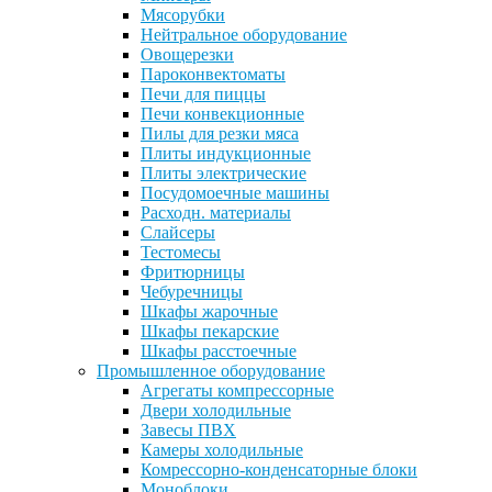
Мясорубки
Нейтральное оборудование
Овощерезки
Пароконвектоматы
Печи для пиццы
Печи конвекционные
Пилы для резки мяса
Плиты индукционные
Плиты электрические
Посудомоечные машины
Расходн. материалы
Слайсеры
Тестомесы
Фритюрницы
Чебуречницы
Шкафы жарочные
Шкафы пекарские
Шкафы расстоечные
Промышленное оборудование
Агрегаты компрессорные
Двери холодильные
Завесы ПВХ
Камеры холодильные
Комрессорно-конденсаторные блоки
Моноблоки