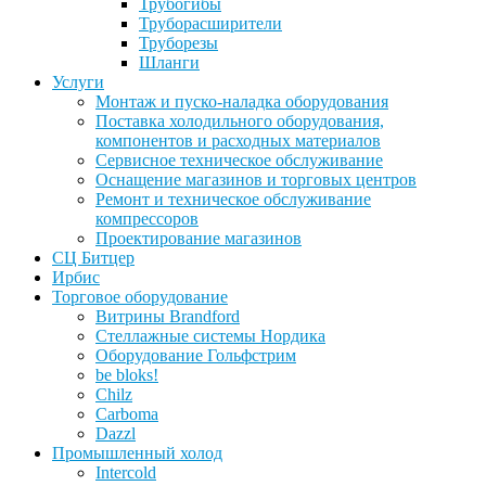
Трубогибы
Труборасширители
Труборезы
Шланги
Услуги
Монтаж и пуско-наладка оборудования
Поставка холодильного оборудования,
компонентов и расходных материалов
Сервисное техническое обслуживание
Оснащение магазинов и торговых центров
Ремонт и техническое обслуживание
компрессоров
Проектирование магазинов
СЦ Битцер
Ирбис
Торговое оборудование
Витрины Brandford
Стеллажные системы Нордика
Оборудование Гольфстрим
be bloks!
Chilz
Carboma
Dazzl
Промышленный холод
Intercold