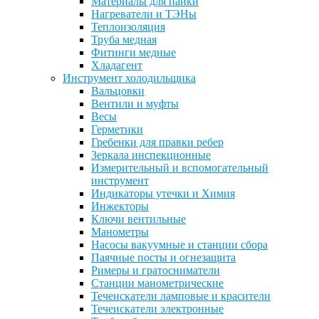
Материалы для пайки
Нагреватели и ТЭНы
Теплоизоляция
Труба медная
Фитинги медные
Хладагент
Инструмент холодильщика
Вальцовки
Вентили и муфты
Весы
Герметики
Гребенки для правки ребер
Зеркала инспекционные
Измерительный и вспомогательный
инструмент
Индикаторы утечки и Химия
Инжекторы
Ключи вентильные
Манометры
Насосы вакуумные и станции сбора
Паячные посты и огнезащита
Римеры и гратосниматели
Станции манометрические
Течеискатели ламповые и красители
Течеискатели электронные