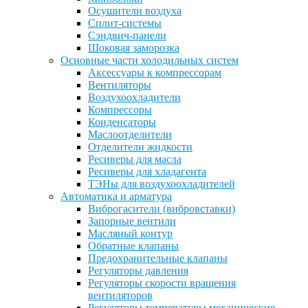
Осушители воздуха
Сплит-системы
Сэндвич-панели
Шоковая заморозка
Основные части холодильных систем
Аксессуары к компрессорам
Вентиляторы
Воздухоохладители
Компрессоры
Конденсаторы
Маслоотделители
Отделители жидкости
Ресиверы для масла
Ресиверы для хладагента
ТЭНы для воздухоохладителей
Автоматика и арматура
Виброгасители (вибровставки)
Запорные вентили
Масляный контур
Обратные клапаны
Предохранительные клапаны
Регуляторы давления
Регуляторы скорости вращения
вентиляторов
Регуляторы температуры механические