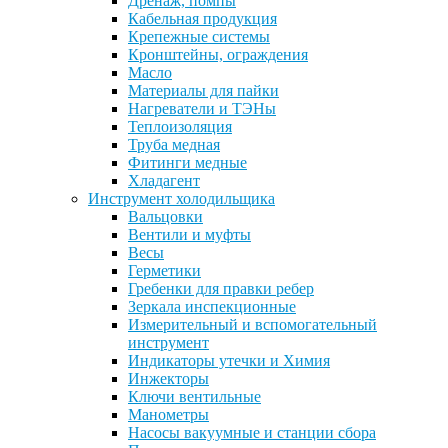
Дренаж, помпы
Кабельная продукция
Крепежные системы
Кронштейны, ограждения
Масло
Материалы для пайки
Нагреватели и ТЭНы
Теплоизоляция
Труба медная
Фитинги медные
Хладагент
Инструмент холодильщика
Вальцовки
Вентили и муфты
Весы
Герметики
Гребенки для правки ребер
Зеркала инспекционные
Измерительный и вспомогательный
инструмент
Индикаторы утечки и Химия
Инжекторы
Ключи вентильные
Манометры
Насосы вакуумные и станции сбора