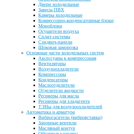
Двери холодильные
Завесы ПВХ
Камеры холодильные
Комрессорно-конденсаторные блоки
Моноблоки
Осушители воздуха
Сплит-системы
Сэндвич-панели
Шоковая заморозка
Основные части холодильных систем
Аксессуары к компрессорам
Вентиляторы
Воздухоохладители
Компрессоры
Конденсаторы
Маслоотделители
Отделители жидкости
Ресиверы для масла
Ресиверы для хладагента
ТЭНы для воздухоохладителей
Автоматика и арматура
Виброгасители (вибровставки)
Запорные вентили
Масляный контур
Обратные клапаны