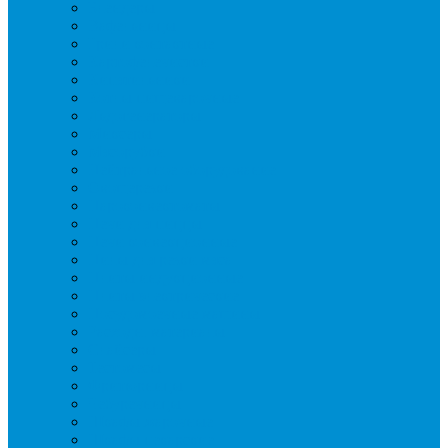
Блендеры
Вафельницы
Грили контактные
Картофелечистки
Кипятильники
Котлы пищеварочные
Льдогенераторы
Миксеры
Мясорубки
Нейтральное оборудование
Овощерезки
Пароконвектоматы
Печи для пиццы
Печи конвекционные
Пилы для резки мяса
Плиты индукционные
Плиты электрические
Посудомоечные машины
Расходн. материалы
Слайсеры
Тестомесы
Фритюрницы
Чебуречницы
Шкафы жарочные
Шкафы пекарские