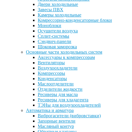
Двери холодильные
Завесы ПВХ
Камеры холодильные
Комрессорно-конденсаторные блоки
Моноблоки
Осушители воздуха
Сплит-системы
Сэндвич-панели
Шоковая заморозка
Основные части холодильных систем
Аксессуары к компрессорам
Вентиляторы
Воздухоохладители
Компрессоры
Конденсаторы
Маслоотделители
Отделители жидкости
Ресиверы для масла
Ресиверы для хладагента
ТЭНы для воздухоохладителей
Автоматика и арматура
Виброгасители (вибровставки)
Запорные вентили
Масляный контур
Обратные клапаны