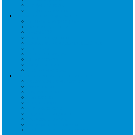
Шкафы пекарские
Шкафы расстоечные
Промышленное оборудование
Агрегаты компрессорные
Двери холодильные
Завесы ПВХ
Камеры холодильные
Комрессорно-конденсаторные блоки
Моноблоки
Осушители воздуха
Сплит-системы
Сэндвич-панели
Шоковая заморозка
Основные части холодильных систем
Аксессуары к компрессорам
Вентиляторы
Воздухоохладители
Компрессоры
Конденсаторы
Маслоотделители
Отделители жидкости
Ресиверы для масла
Ресиверы для хладагента
ТЭНы для воздухоохладителей