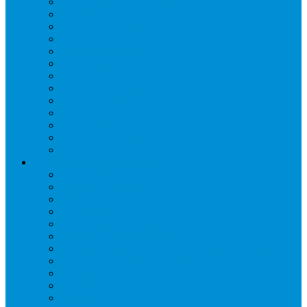
Вибро- Шумо- Изоляция
Гайки, штуцеры
Дренаж, помпы
Кабельная продукция
Крепежные системы
Кронштейны, ограждения
Масло
Материалы для пайки
Нагреватели и ТЭНы
Теплоизоляция
Труба медная
Фитинги медные
Хладагент
Инструмент холодильщика
Вальцовки
Вентили и муфты
Весы
Герметики
Гребенки для правки ребер
Зеркала инспекционные
Измерительный и вспомогательный инструмент
Индикаторы утечки и Химия
Инжекторы
Ключи вентильные
Манометры