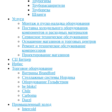
Трубогибы
Труборасширители
Труборезы
Шланги
Услуги
Монтаж и пуско-наладка оборудования
Поставка холодильного оборудования,
компонентов и расходных материалов
Сервисное техническое обслуживание
Оснащение магазинов и торговых центров
Ремонт и техническое обслуживание
компрессоров
Проектирование магазинов
СЦ Битцер
Ирбис
Торговое оборудование
Витрины Brandford
Стеллажные системы Нордика
Оборудование Гольфстрим
be bloks!
Chilz
Carboma
Dazzl
Промышленный холод
Intercold