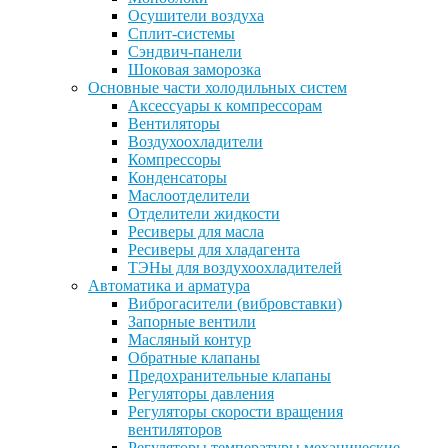
Осушители воздуха
Сплит-системы
Сэндвич-панели
Шоковая заморозка
Основные части холодильных систем
Аксессуары к компрессорам
Вентиляторы
Воздухоохладители
Компрессоры
Конденсаторы
Маслоотделители
Отделители жидкости
Ресиверы для масла
Ресиверы для хладагента
ТЭНы для воздухоохладителей
Автоматика и арматура
Виброгасители (вибровставки)
Запорные вентили
Масляный контур
Обратные клапаны
Предохранительные клапаны
Регуляторы давления
Регуляторы скорости вращения
вентиляторов
Регуляторы температуры механические