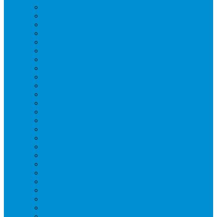
Аппараты для шаурмы
Блендеры
Вафельницы
Грили контактные
Картофелечистки
Кипятильники
Котлы пищеварочные
Льдогенераторы
Миксеры
Мясорубки
Нейтральное оборудование
Овощерезки
Пароконвектоматы
Печи для пиццы
Печи конвекционные
Пилы для резки мяса
Плиты индукционные
Плиты электрические
Посудомоечные машины
Расходн. материалы
Слайсеры
Тестомесы
Фритюрницы
Чебуречницы
Шкафы жарочные