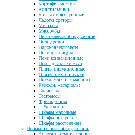
Картофелечистки
Кипятильники
Котлы пищеварочные
Льдогенераторы
Миксеры
Мясорубки
Нейтральное оборудование
Овощерезки
Пароконвектоматы
Печи для пиццы
Печи конвекционные
Пилы для резки мяса
Плиты индукционные
Плиты электрические
Посудомоечные машины
Расходн. материалы
Слайсеры
Тестомесы
Фритюрницы
Чебуречницы
Шкафы жарочные
Шкафы пекарские
Шкафы расстоечные
Промышленное оборудование
Агрегаты компрессорные