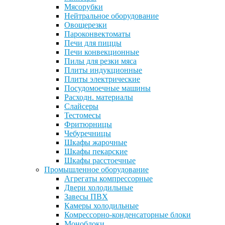
Мясорубки
Нейтральное оборудование
Овощерезки
Пароконвектоматы
Печи для пиццы
Печи конвекционные
Пилы для резки мяса
Плиты индукционные
Плиты электрические
Посудомоечные машины
Расходн. материалы
Слайсеры
Тестомесы
Фритюрницы
Чебуречницы
Шкафы жарочные
Шкафы пекарские
Шкафы расстоечные
Промышленное оборудование
Агрегаты компрессорные
Двери холодильные
Завесы ПВХ
Камеры холодильные
Комрессорно-конденсаторные блоки
Моноблоки