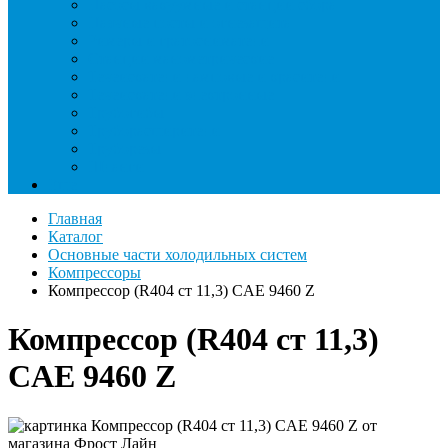
Насосы вакуумные и станции сбора
Паячные посты и огнезащита
Римеры и гратосниматели
Станции манометрические
Течеискатели ламповые и красители
Течеискатели электронные
Трубогибы
Труборасширители
Труборезы
Шланги
Еще
Главная
Каталог
Основные части холодильных систем
Компрессоры
Компрессор (R404 ст 11,3) CAE 9460 Z
Компрессор (R404 ст 11,3)
CAE 9460 Z