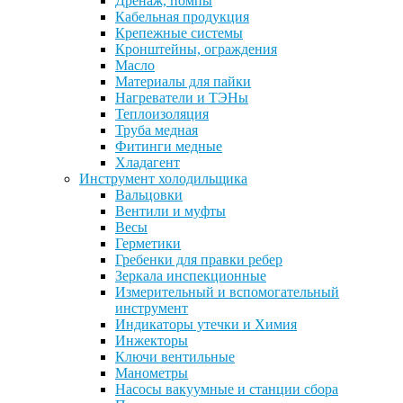
Дренаж, помпы
Кабельная продукция
Крепежные системы
Кронштейны, ограждения
Масло
Материалы для пайки
Нагреватели и ТЭНы
Теплоизоляция
Труба медная
Фитинги медные
Хладагент
Инструмент холодильщика
Вальцовки
Вентили и муфты
Весы
Герметики
Гребенки для правки ребер
Зеркала инспекционные
Измерительный и вспомогательный
инструмент
Индикаторы утечки и Химия
Инжекторы
Ключи вентильные
Манометры
Насосы вакуумные и станции сбора