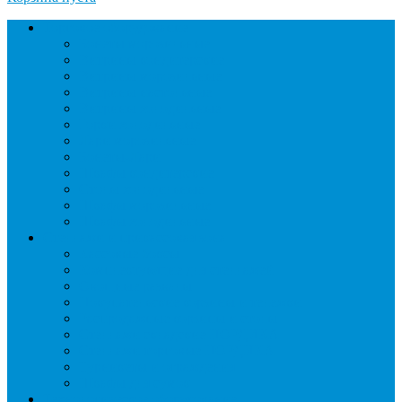
Торговое оборудование
Бонеты морозильные
Витрины кондитерские
Витрины морозильные
Витрины настольные
Витрины холодильные
Горки холодильные
Лари морозильные
Бонеты-Лари
Шкафы кондитерские
Столы холодильные
Шкафы морозильные
Шкафы холодильные
Стеллажи и прикассовая зона
Кассовые боксы
Комплектующие для стеллажей
Овощные развалы
Покупательские корзины и тележки
Распродажные корзины и столы
Стеллажи складские НОРДИКА
Стеллажи торговые НОРДИКА
Турникеты и ограждения
Шкафы для сумок
Технологическое оборудование