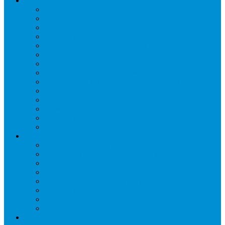
Автоматика и арматура
Виброгасители (вибровставки)
Запорные вентили
Масляный контур
Обратные клапаны
Предохранительные клапаны
Регуляторы давления
Регуляторы скорости вращения вентиляторов
Регуляторы температуры механические
Реле давления, протока, картриджные прессостаты
Смотровые стекла
Соленоидные клапаны и катушки
Терморегулирующие вентили (ТРВ)
Фильтры
Шумоглушители
Электрика и электроника
Автоматические выключатели
Датчики давления (преобразователи)
Датчики температуры
Контакторы
Переключатели и лампы сигнальные
Таймеры и реле
Щиты управления
Электронные контроллеры
Расходные материалы