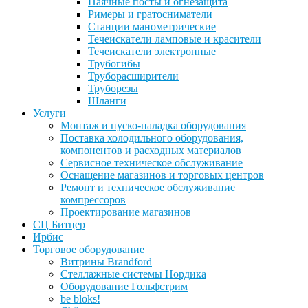
Паячные посты и огнезащита
Римеры и гратосниматели
Станции манометрические
Течеискатели ламповые и красители
Течеискатели электронные
Трубогибы
Труборасширители
Труборезы
Шланги
Услуги
Монтаж и пуско-наладка оборудования
Поставка холодильного оборудования,
компонентов и расходных материалов
Сервисное техническое обслуживание
Оснащение магазинов и торговых центров
Ремонт и техническое обслуживание
компрессоров
Проектирование магазинов
СЦ Битцер
Ирбис
Торговое оборудование
Витрины Brandford
Стеллажные системы Нордика
Оборудование Гольфстрим
be bloks!