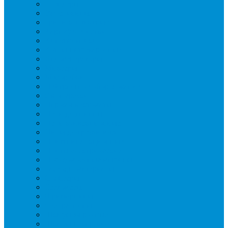
Блендеры
Вафельницы
Грили контактные
Картофелечистки
Кипятильники
Котлы пищеварочные
Льдогенераторы
Миксеры
Мясорубки
Нейтральное оборудование
Овощерезки
Пароконвектоматы
Печи для пиццы
Печи конвекционные
Пилы для резки мяса
Плиты индукционные
Плиты электрические
Посудомоечные машины
Расходн. материалы
Слайсеры
Тестомесы
Фритюрницы
Чебуречницы
Шкафы жарочные
Шкафы пекарские