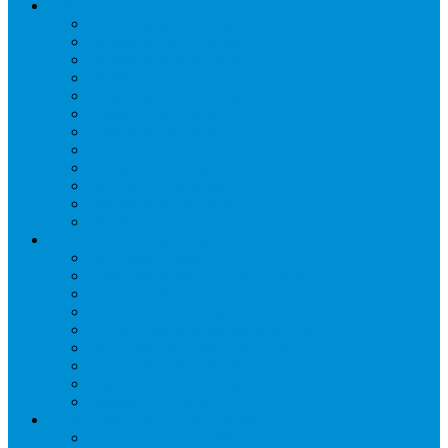
Торговое оборудование
Бонеты морозильные
Витрины кондитерские
Витрины морозильные
Витрины настольные
Витрины холодильные
Горки холодильные
Лари морозильные
Бонеты-Лари
Шкафы кондитерские
Столы холодильные
Шкафы морозильные
Шкафы холодильные
Стеллажи и прикассовая зона
Кассовые боксы
Комплектующие для стеллажей
Овощные развалы
Покупательские корзины и тележки
Распродажные корзины и столы
Стеллажи складские НОРДИКА
Стеллажи торговые НОРДИКА
Турникеты и ограждения
Шкафы для сумок
Технологическое оборудование
Аппараты для шаурмы