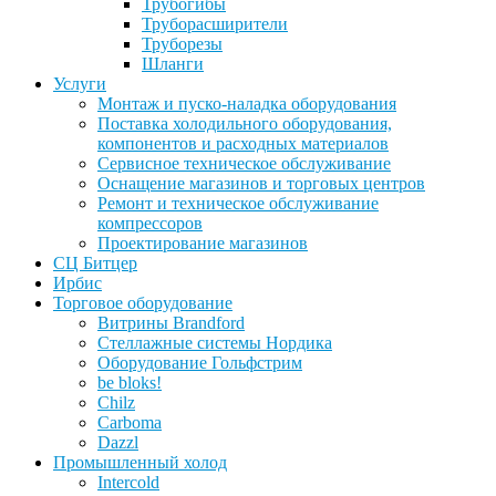
Трубогибы
Труборасширители
Труборезы
Шланги
Услуги
Монтаж и пуско-наладка оборудования
Поставка холодильного оборудования,
компонентов и расходных материалов
Сервисное техническое обслуживание
Оснащение магазинов и торговых центров
Ремонт и техническое обслуживание
компрессоров
Проектирование магазинов
СЦ Битцер
Ирбис
Торговое оборудование
Витрины Brandford
Стеллажные системы Нордика
Оборудование Гольфстрим
be bloks!
Chilz
Carboma
Dazzl
Промышленный холод
Intercold