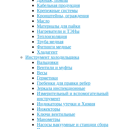
Дренаж, помпы
Кабельная продукция
Крепежные системы
Кронштейны, ограждения
Масло
Материалы для пайки
Нагреватели и ТЭНы
Теплоизоляция
Труба медная
Фитинги медные
Хладагент
Инструмент холодильщика
Вальцовки
Вентили и муфты
Весы
Герметики
Гребенки для правки ребер
Зеркала инспекционные
Измерительный и вспомогательный
инструмент
Индикаторы утечки и Химия
Инжекторы
Ключи вентильные
Манометры
Насосы вакуумные и станции сбора