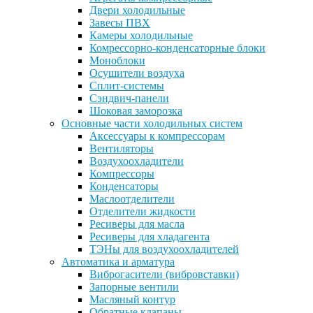
Двери холодильные
Завесы ПВХ
Камеры холодильные
Комрессорно-конденсаторные блоки
Моноблоки
Осушители воздуха
Сплит-системы
Сэндвич-панели
Шоковая заморозка
Основные части холодильных систем
Аксессуары к компрессорам
Вентиляторы
Воздухоохладители
Компрессоры
Конденсаторы
Маслоотделители
Отделители жидкости
Ресиверы для масла
Ресиверы для хладагента
ТЭНы для воздухоохладителей
Автоматика и арматура
Виброгасители (вибровставки)
Запорные вентили
Масляный контур
Обратные клапаны