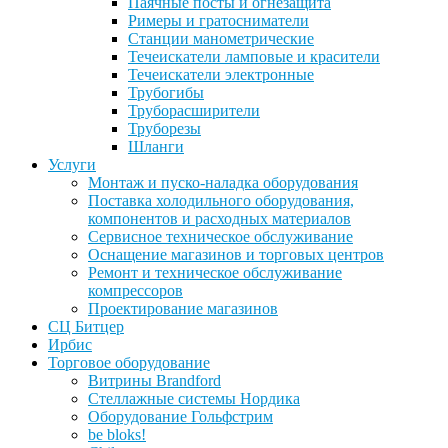
Паячные посты и огнезащита
Римеры и гратосниматели
Станции манометрические
Течеискатели ламповые и красители
Течеискатели электронные
Трубогибы
Труборасширители
Труборезы
Шланги
Услуги
Монтаж и пуско-наладка оборудования
Поставка холодильного оборудования,
компонентов и расходных материалов
Сервисное техническое обслуживание
Оснащение магазинов и торговых центров
Ремонт и техническое обслуживание
компрессоров
Проектирование магазинов
СЦ Битцер
Ирбис
Торговое оборудование
Витрины Brandford
Стеллажные системы Нордика
Оборудование Гольфстрим
be bloks!