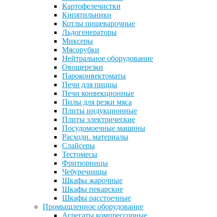
Картофелечистки
Кипятильники
Котлы пищеварочные
Льдогенераторы
Миксеры
Мясорубки
Нейтральное оборудование
Овощерезки
Пароконвектоматы
Печи для пиццы
Печи конвекционные
Пилы для резки мяса
Плиты индукционные
Плиты электрические
Посудомоечные машины
Расходн. материалы
Слайсеры
Тестомесы
Фритюрницы
Чебуречницы
Шкафы жарочные
Шкафы пекарские
Шкафы расстоечные
Промышленное оборудование
Агрегаты компрессорные