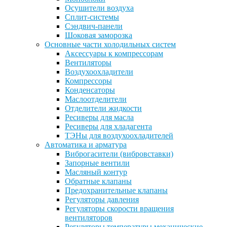
Осушители воздуха
Сплит-системы
Сэндвич-панели
Шоковая заморозка
Основные части холодильных систем
Аксессуары к компрессорам
Вентиляторы
Воздухоохладители
Компрессоры
Конденсаторы
Маслоотделители
Отделители жидкости
Ресиверы для масла
Ресиверы для хладагента
ТЭНы для воздухоохладителей
Автоматика и арматура
Виброгасители (вибровставки)
Запорные вентили
Масляный контур
Обратные клапаны
Предохранительные клапаны
Регуляторы давления
Регуляторы скорости вращения
вентиляторов
Регуляторы температуры механические