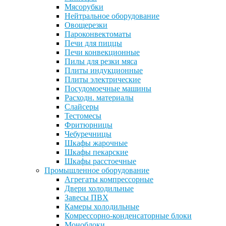
Мясорубки
Нейтральное оборудование
Овощерезки
Пароконвектоматы
Печи для пиццы
Печи конвекционные
Пилы для резки мяса
Плиты индукционные
Плиты электрические
Посудомоечные машины
Расходн. материалы
Слайсеры
Тестомесы
Фритюрницы
Чебуречницы
Шкафы жарочные
Шкафы пекарские
Шкафы расстоечные
Промышленное оборудование
Агрегаты компрессорные
Двери холодильные
Завесы ПВХ
Камеры холодильные
Комрессорно-конденсаторные блоки
Моноблоки