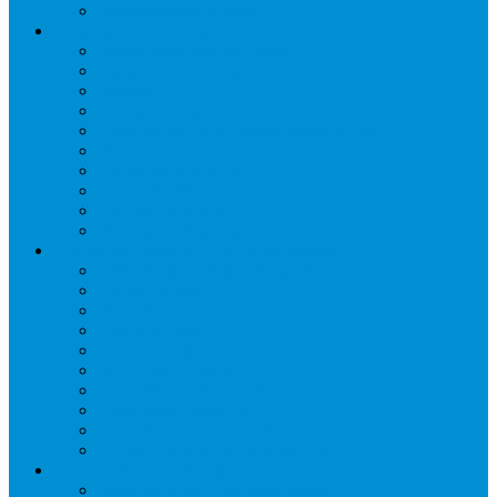
Шкафы расстоечные
Промышленное оборудование
Агрегаты компрессорные
Двери холодильные
Завесы ПВХ
Камеры холодильные
Комрессорно-конденсаторные блоки
Моноблоки
Осушители воздуха
Сплит-системы
Сэндвич-панели
Шоковая заморозка
Основные части холодильных систем
Аксессуары к компрессорам
Вентиляторы
Воздухоохладители
Компрессоры
Конденсаторы
Маслоотделители
Отделители жидкости
Ресиверы для масла
Ресиверы для хладагента
ТЭНы для воздухоохладителей
Автоматика и арматура
Виброгасители (вибровставки)