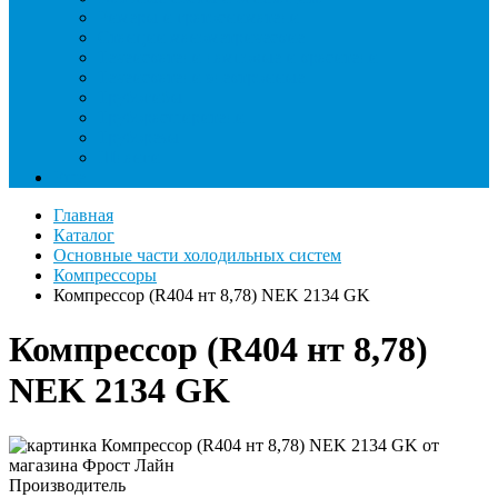
Римеры и гратосниматели
Станции манометрические
Течеискатели ламповые и красители
Течеискатели электронные
Трубогибы
Труборасширители
Труборезы
Шланги
Еще
Главная
Каталог
Основные части холодильных систем
Компрессоры
Компрессор (R404 нт 8,78) NEK 2134 GK
Компрессор (R404 нт 8,78)
NEK 2134 GK
Производитель