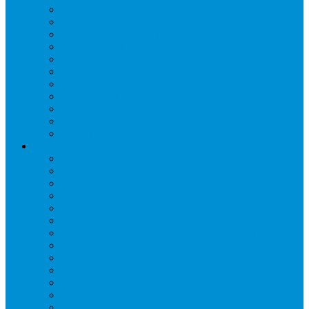
Дренаж, помпы
Кабельная продукция
Крепежные системы
Кронштейны, ограждения
Масло
Материалы для пайки
Нагреватели и ТЭНы
Теплоизоляция
Труба медная
Фитинги медные
Хладагент
Инструмент холодильщика
Вальцовки
Вентили и муфты
Весы
Герметики
Гребенки для правки ребер
Зеркала инспекционные
Измерительный и вспомогательный инструмент
Индикаторы утечки и Химия
Инжекторы
Ключи вентильные
Манометры
Насосы вакуумные и станции сбора
Паячные посты и огнезащита