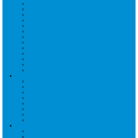
Запорные вентили
Масляный контур
Обратные клапаны
Предохранительные клапаны
Регуляторы давления
Регуляторы скорости вращения вентиляторов
Регуляторы температуры механические
Реле давления, протока, картриджные прессостаты
Смотровые стекла
Соленоидные клапаны и катушки
Терморегулирующие вентили (ТРВ)
Фильтры
Шумоглушители
Электрика и электроника
Автоматические выключатели
Датчики давления (преобразователи)
Датчики температуры
Контакторы
Переключатели и лампы сигнальные
Таймеры и реле
Щиты управления
Электронные контроллеры
Расходные материалы
Вибро- Шумо- Изоляция
Гайки, штуцеры