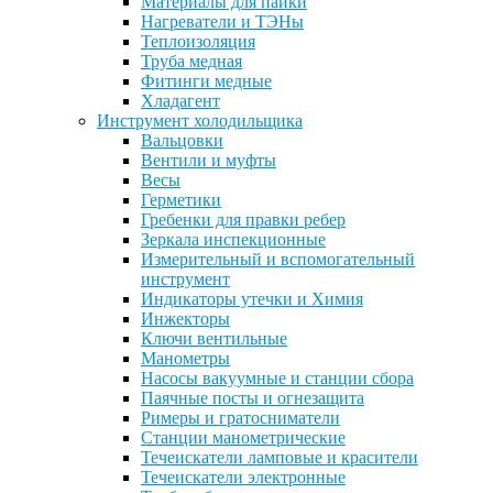
Материалы для пайки
Нагреватели и ТЭНы
Теплоизоляция
Труба медная
Фитинги медные
Хладагент
Инструмент холодильщика
Вальцовки
Вентили и муфты
Весы
Герметики
Гребенки для правки ребер
Зеркала инспекционные
Измерительный и вспомогательный
инструмент
Индикаторы утечки и Химия
Инжекторы
Ключи вентильные
Манометры
Насосы вакуумные и станции сбора
Паячные посты и огнезащита
Римеры и гратосниматели
Станции манометрические
Течеискатели ламповые и красители
Течеискатели электронные