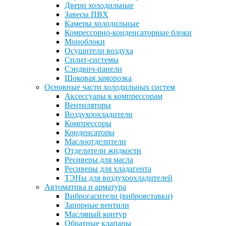
Двери холодильные
Завесы ПВХ
Камеры холодильные
Комрессорно-конденсаторные блоки
Моноблоки
Осушители воздуха
Сплит-системы
Сэндвич-панели
Шоковая заморозка
Основные части холодильных систем
Аксессуары к компрессорам
Вентиляторы
Воздухоохладители
Компрессоры
Конденсаторы
Маслоотделители
Отделители жидкости
Ресиверы для масла
Ресиверы для хладагента
ТЭНы для воздухоохладителей
Автоматика и арматура
Виброгасители (вибровставки)
Запорные вентили
Масляный контур
Обратные клапаны