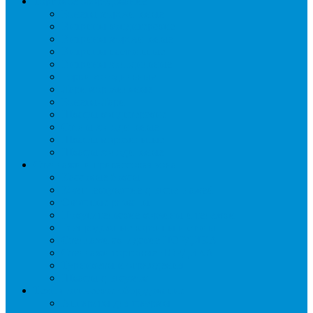
Торговое оборудование
Бонеты морозильные
Витрины кондитерские
Витрины морозильные
Витрины настольные
Витрины холодильные
Горки холодильные
Лари морозильные
Бонеты-Лари
Шкафы кондитерские
Столы холодильные
Шкафы морозильные
Шкафы холодильные
Стеллажи и прикассовая зона
Кассовые боксы
Комплектующие для стеллажей
Овощные развалы
Покупательские корзины и тележки
Распродажные корзины и столы
Стеллажи складские НОРДИКА
Стеллажи торговые НОРДИКА
Турникеты и ограждения
Шкафы для сумок
Технологическое оборудование
Аппараты для шаурмы