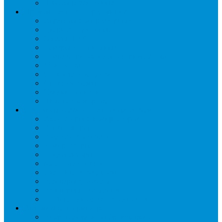
Шкафы расстоечные
Промышленное оборудование
Агрегаты компрессорные
Двери холодильные
Завесы ПВХ
Камеры холодильные
Комрессорно-конденсаторные блоки
Моноблоки
Осушители воздуха
Сплит-системы
Сэндвич-панели
Шоковая заморозка
Основные части холодильных систем
Аксессуары к компрессорам
Вентиляторы
Воздухоохладители
Компрессоры
Конденсаторы
Маслоотделители
Отделители жидкости
Ресиверы для масла
Ресиверы для хладагента
ТЭНы для воздухоохладителей
Автоматика и арматура
Виброгасители (вибровставки)