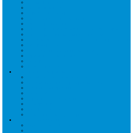
Запорные вентили
Масляный контур
Обратные клапаны
Предохранительные клапаны
Регуляторы давления
Регуляторы скорости вращения вентиляторов
Регуляторы температуры механические
Реле давления, протока, картриджные прессостаты
Смотровые стекла
Соленоидные клапаны и катушки
Терморегулирующие вентили (ТРВ)
Фильтры
Шумоглушители
Электрика и электроника
Автоматические выключатели
Датчики давления (преобразователи)
Датчики температуры
Контакторы
Переключатели и лампы сигнальные
Таймеры и реле
Щиты управления
Электронные контроллеры
Расходные материалы
Вибро- Шумо- Изоляция
Гайки, штуцеры