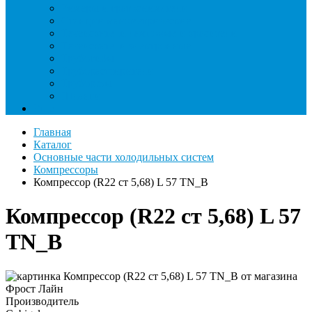
Римеры и гратосниматели
Станции манометрические
Течеискатели ламповые и красители
Течеискатели электронные
Трубогибы
Труборасширители
Труборезы
Шланги
Еще
Главная
Каталог
Основные части холодильных систем
Компрессоры
Компрессор (R22 ст 5,68) L 57 TN_B
Компрессор (R22 ст 5,68) L 57
TN_B
Производитель