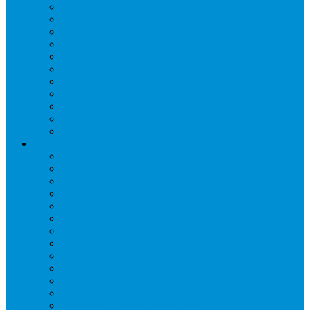
Дренаж, помпы
Кабельная продукция
Крепежные системы
Кронштейны, ограждения
Масло
Материалы для пайки
Нагреватели и ТЭНы
Теплоизоляция
Труба медная
Фитинги медные
Хладагент
Инструмент холодильщика
Вальцовки
Вентили и муфты
Весы
Герметики
Гребенки для правки ребер
Зеркала инспекционные
Измерительный и вспомогательный инструмент
Индикаторы утечки и Химия
Инжекторы
Ключи вентильные
Манометры
Насосы вакуумные и станции сбора
Паячные посты и огнезащита