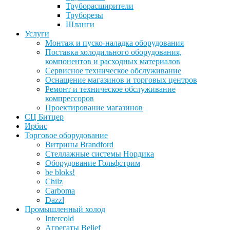
Труборасширители
Труборезы
Шланги
Услуги
Монтаж и пуско-наладка оборудования
Поставка холодильного оборудования,
компонентов и расходных материалов
Сервисное техническое обслуживание
Оснащение магазинов и торговых центров
Ремонт и техническое обслуживание
компрессоров
Проектирование магазинов
СЦ Битцер
Ирбис
Торговое оборудование
Витрины Brandford
Стеллажные системы Нордика
Оборудование Гольфстрим
be bloks!
Chilz
Carboma
Dazzl
Промышленный холод
Intercold
Агрегаты Belief