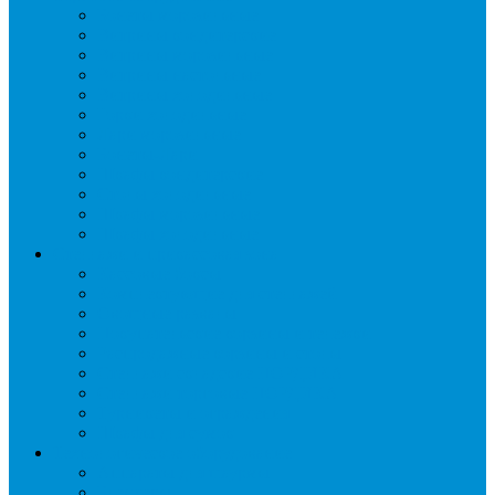
Бонеты морозильные
Витрины кондитерские
Витрины морозильные
Витрины настольные
Витрины холодильные
Горки холодильные
Лари морозильные
Бонеты-Лари
Шкафы кондитерские
Столы холодильные
Шкафы морозильные
Шкафы холодильные
Стеллажи и прикассовая зона
Кассовые боксы
Комплектующие для стеллажей
Овощные развалы
Покупательские корзины и тележки
Распродажные корзины и столы
Стеллажи складские НОРДИКА
Стеллажи торговые НОРДИКА
Турникеты и ограждения
Шкафы для сумок
Технологическое оборудование
Аппараты для шаурмы
Блендеры