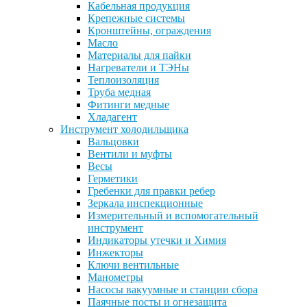
Кабельная продукция
Крепежные системы
Кронштейны, ограждения
Масло
Материалы для пайки
Нагреватели и ТЭНы
Теплоизоляция
Труба медная
Фитинги медные
Хладагент
Инструмент холодильщика
Вальцовки
Вентили и муфты
Весы
Герметики
Гребенки для правки ребер
Зеркала инспекционные
Измерительный и вспомогательный
инструмент
Индикаторы утечки и Химия
Инжекторы
Ключи вентильные
Манометры
Насосы вакуумные и станции сбора
Паячные посты и огнезащита