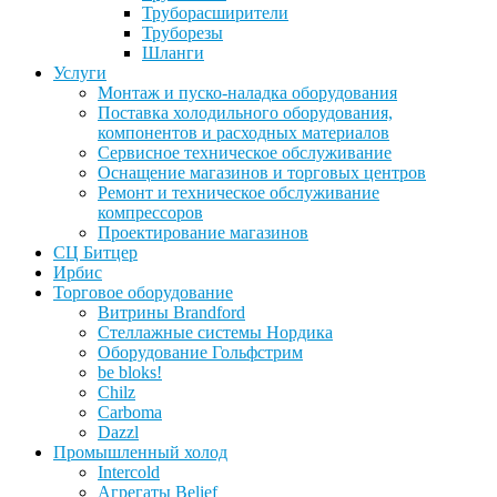
Труборасширители
Труборезы
Шланги
Услуги
Монтаж и пуско-наладка оборудования
Поставка холодильного оборудования,
компонентов и расходных материалов
Сервисное техническое обслуживание
Оснащение магазинов и торговых центров
Ремонт и техническое обслуживание
компрессоров
Проектирование магазинов
СЦ Битцер
Ирбис
Торговое оборудование
Витрины Brandford
Стеллажные системы Нордика
Оборудование Гольфстрим
be bloks!
Chilz
Carboma
Dazzl
Промышленный холод
Intercold
Агрегаты Belief