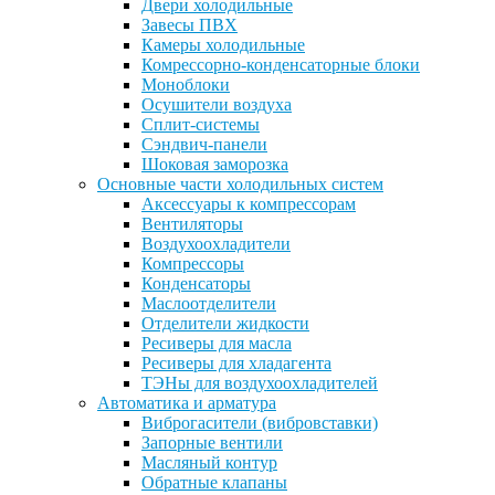
Двери холодильные
Завесы ПВХ
Камеры холодильные
Комрессорно-конденсаторные блоки
Моноблоки
Осушители воздуха
Сплит-системы
Сэндвич-панели
Шоковая заморозка
Основные части холодильных систем
Аксессуары к компрессорам
Вентиляторы
Воздухоохладители
Компрессоры
Конденсаторы
Маслоотделители
Отделители жидкости
Ресиверы для масла
Ресиверы для хладагента
ТЭНы для воздухоохладителей
Автоматика и арматура
Виброгасители (вибровставки)
Запорные вентили
Масляный контур
Обратные клапаны