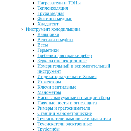
Нагреватели и ТЭНы
Теплоизоляция
Труба медная
Фитинги медные
Хладагент
Инструмент холодильщика
Вальцовки
Вентили и муфты
Весы
Герметики
Гребенки для правки ребер
Зеркала инспекционные
Измерительный и вспомогательный
инструмент
Индикаторы утечки и Химия
Инжекторы
Ключи вентильные
Манометры
Насосы вакуумные и станции сбора
Паячные посты и огнезащита
Римеры и гратосниматели
Станции манометрические
Течеискатели ламповые и красители
Течеискатели электронные
Трубогибы