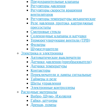
Предохранительные клапаны
Регуляторы давления
Регуляторы скорости вращения
вентиляторов
Регуляторы температуры механические
Реле давления, протока, картриджные
прессостаты
Смотровые стекла
Соленоидные клапаны и катушки
Терморегулирующие вентили (ТРВ)
Фильтры
Шумоглушители
Электрика и электроника
Автоматические выключатели
Датчики давления (преобразователи)
Датчики температуры
Контакторы
Переключатели и лампы сигнальные
Таймеры и реле
Щиты управления
Электронные контроллеры
Расходные материалы
Вибро- Шумо- Изоляция
Гайки, штуцеры
Дренаж, помпы