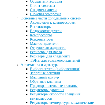
Осушители воздуха
Сплит-системы
Сэндвич-панели
Шоковая заморозка
Основные части холодильных систем
Аксессуары к компрессорам
Вентиляторы
Воздухоохладители
Компрессоры
Конденсаторы
Маслоотделители
Отделители жидкости
Ресиверы для масла
Ресиверы для хладагента
ТЭНы для воздухоохладителей
Автоматика и арматура
Виброгасители (вибровставки)
Запорные вентили
Масляный контур
Обратные клапаны
Предохранительные клапаны
Регуляторы давления
Регуляторы скорости вращения
вентиляторов
Регуляторы температуры механические