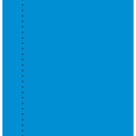
Вафельницы
Грили контактные
Картофелечистки
Кипятильники
Котлы пищеварочные
Льдогенераторы
Миксеры
Мясорубки
Нейтральное оборудование
Овощерезки
Пароконвектоматы
Печи для пиццы
Печи конвекционные
Пилы для резки мяса
Плиты индукционные
Плиты электрические
Посудомоечные машины
Расходн. материалы
Слайсеры
Тестомесы
Фритюрницы
Чебуречницы
Шкафы жарочные
Шкафы пекарские
Шкафы расстоечные