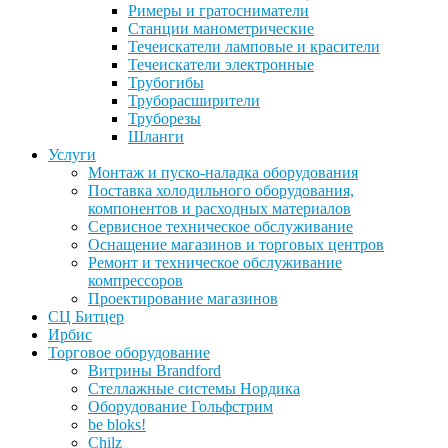
Римеры и гратосниматели
Станции манометрические
Течеискатели ламповые и красители
Течеискатели электронные
Трубогибы
Труборасширители
Труборезы
Шланги
Услуги
Монтаж и пуско-наладка оборудования
Поставка холодильного оборудования,
компонентов и расходных материалов
Сервисное техническое обслуживание
Оснащение магазинов и торговых центров
Ремонт и техническое обслуживание
компрессоров
Проектирование магазинов
СЦ Битцер
Ирбис
Торговое оборудование
Витрины Brandford
Стеллажные системы Нордика
Оборудование Гольфстрим
be bloks!
Chilz