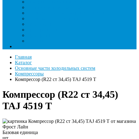
Римеры и гратосниматели
Станции манометрические
Течеискатели ламповые и красители
Течеискатели электронные
Трубогибы
Труборасширители
Труборезы
Шланги
Еще
Главная
Каталог
Основные части холодильных систем
Компрессоры
Компрессор (R22 ст 34,45) TAJ 4519 Т
Компрессор (R22 ст 34,45)
TAJ 4519 Т
Базовая единица
шт