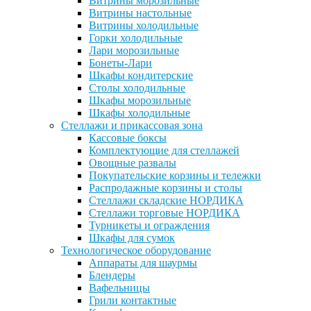
Витрины морозильные
Витрины настольные
Витрины холодильные
Горки холодильные
Лари морозильные
Бонеты-Лари
Шкафы кондитерские
Столы холодильные
Шкафы морозильные
Шкафы холодильные
Стеллажи и прикассовая зона
Кассовые боксы
Комплектующие для стеллажей
Овощные развалы
Покупательские корзины и тележки
Распродажные корзины и столы
Стеллажи складские НОРДИКА
Стеллажи торговые НОРДИКА
Турникеты и ограждения
Шкафы для сумок
Технологическое оборудование
Аппараты для шаурмы
Блендеры
Вафельницы
Грили контактные