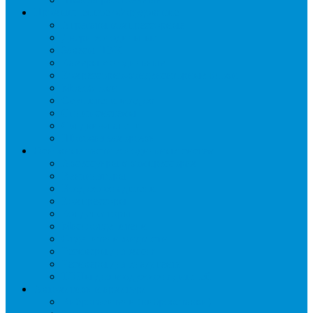
Промышленное оборудование
Агрегаты компрессорные
Двери холодильные
Завесы ПВХ
Камеры холодильные
Комрессорно-конденсаторные блоки
Моноблоки
Осушители воздуха
Сплит-системы
Сэндвич-панели
Шоковая заморозка
Основные части холодильных систем
Аксессуары к компрессорам
Вентиляторы
Воздухоохладители
Компрессоры
Конденсаторы
Маслоотделители
Отделители жидкости
Ресиверы для масла
Ресиверы для хладагента
ТЭНы для воздухоохладителей
Автоматика и арматура
Виброгасители (вибровставки)