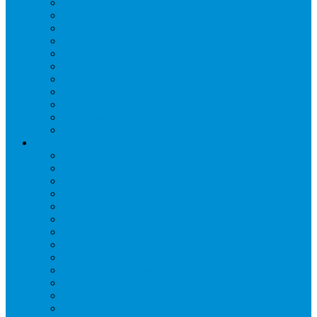
Дренаж, помпы
Кабельная продукция
Крепежные системы
Кронштейны, ограждения
Масло
Материалы для пайки
Нагреватели и ТЭНы
Теплоизоляция
Труба медная
Фитинги медные
Хладагент
Инструмент холодильщика
Вальцовки
Вентили и муфты
Весы
Герметики
Гребенки для правки ребер
Зеркала инспекционные
Измерительный и вспомогательный инструмент
Индикаторы утечки и Химия
Инжекторы
Ключи вентильные
Манометры
Насосы вакуумные и станции сбора
Паячные посты и огнезащита