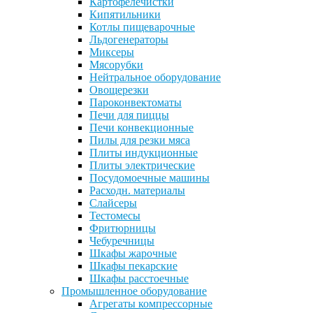
Картофелечистки
Кипятильники
Котлы пищеварочные
Льдогенераторы
Миксеры
Мясорубки
Нейтральное оборудование
Овощерезки
Пароконвектоматы
Печи для пиццы
Печи конвекционные
Пилы для резки мяса
Плиты индукционные
Плиты электрические
Посудомоечные машины
Расходн. материалы
Слайсеры
Тестомесы
Фритюрницы
Чебуречницы
Шкафы жарочные
Шкафы пекарские
Шкафы расстоечные
Промышленное оборудование
Агрегаты компрессорные