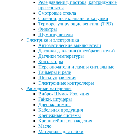
Реле давления, протока, картриджные
прессостаты
Смотровые стекла
Соленоидные клапаны и катушки
Терморегулирующие вентили (ТРВ)
Фильтры
Шумоглушители
Электрика и электроника
Автоматические выключатели
Датчики давления (преобразователи)
Датчики температуры
Контакторы
Переключатели и лампы сигнальные
Таймеры и реле
Щиты управления
Электронные контроллеры
Расходные материалы
Вибро- Шумо- Изоляция
Гайки, штуцеры
Дренаж, помпы
Кабельная продукция
Крепежные системы
Кронштейны, ограждения
Масло
Материалы для пайки