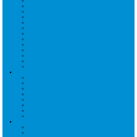
Запорные вентили
Масляный контур
Обратные клапаны
Предохранительные клапаны
Регуляторы давления
Регуляторы скорости вращения вентиляторов
Регуляторы температуры механические
Реле давления, протока, картриджные прессостаты
Смотровые стекла
Соленоидные клапаны и катушки
Терморегулирующие вентили (ТРВ)
Фильтры
Шумоглушители
Электрика и электроника
Автоматические выключатели
Датчики давления (преобразователи)
Датчики температуры
Контакторы
Переключатели и лампы сигнальные
Таймеры и реле
Щиты управления
Электронные контроллеры
Расходные материалы
Вибро- Шумо- Изоляция
Гайки, штуцеры