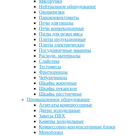
Мясорубки
Нейтральное оборудование
Овощерезки
Пароконвектоматы
Печи для пиццы
Печи конвекционные
Пилы для резки мяса
Плиты индукционные
Плиты электрические
Посудомоечные машины
Расходн. материалы
Слайсеры
Тестомесы
Фритюрницы
Чебуречницы
Шкафы жарочные
Шкафы пекарские
Шкафы расстоечные
Промышленное оборудование
Агрегаты компрессорные
Двери холодильные
Завесы ПВХ
Камеры холодильные
Комрессорно-конденсаторные блоки
Моноблоки