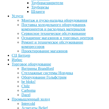
Труборасширители
Труборезы
Шланги
Услуги
Монтаж и пуско-наладка оборудования
Поставка холодильного оборудования,
компонентов и расходных материалов
Сервисное техническое обслуживание
Оснащение магазинов и торговых центров
Ремонт и техническое обслуживание
компрессоров
Проектирование магазинов
СЦ Битцер
Ирбис
Торговое оборудование
Витрины Brandford
Стеллажные системы Нордика
Оборудование Гольфстрим
be bloks!
Chilz
Carboma
Dazzl
Промышленный холод
Intercold
Агрегаты Belief