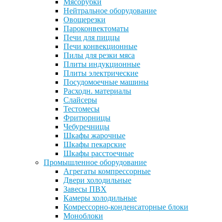
Мясорубки
Нейтральное оборудование
Овощерезки
Пароконвектоматы
Печи для пиццы
Печи конвекционные
Пилы для резки мяса
Плиты индукционные
Плиты электрические
Посудомоечные машины
Расходн. материалы
Слайсеры
Тестомесы
Фритюрницы
Чебуречницы
Шкафы жарочные
Шкафы пекарские
Шкафы расстоечные
Промышленное оборудование
Агрегаты компрессорные
Двери холодильные
Завесы ПВХ
Камеры холодильные
Комрессорно-конденсаторные блоки
Моноблоки