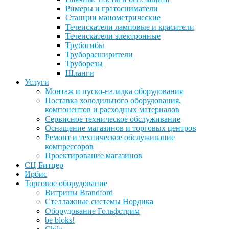
Римеры и гратосниматели
Станции манометрические
Течеискатели ламповые и красители
Течеискатели электронные
Трубогибы
Труборасширители
Труборезы
Шланги
Услуги
Монтаж и пуско-наладка оборудования
Поставка холодильного оборудования,
компонентов и расходных материалов
Сервисное техническое обслуживание
Оснащение магазинов и торговых центров
Ремонт и техническое обслуживание
компрессоров
Проектирование магазинов
СЦ Битцер
Ирбис
Торговое оборудование
Витрины Brandford
Стеллажные системы Нордика
Оборудование Гольфстрим
be bloks!