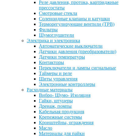
Реле давления, протока, картриджные
прессостаты
Смотровые стекла
Соленоидные клапаны и катушки
Терморегулирующие вентили (ТРВ)
Фильтры
Шумоглушители
Электрика и электроника
Автоматические выключатели
Датчики давления (преобразователи)
Датчики температуры
Контакторы
Переключатели и лампы сигнальные
Таймеры и реле
Щиты управления
Электронные контроллеры
Расходные материалы
Вибро- Шумо- Изоляция
Гайки, штуцеры
Дренаж, помпы
Кабельная продукция
Крепежные системы
Кронштейны, ограждения
Масло
Материалы для пайки