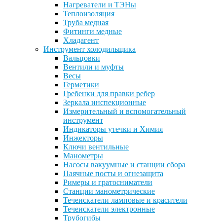
Нагреватели и ТЭНы
Теплоизоляция
Труба медная
Фитинги медные
Хладагент
Инструмент холодильщика
Вальцовки
Вентили и муфты
Весы
Герметики
Гребенки для правки ребер
Зеркала инспекционные
Измерительный и вспомогательный
инструмент
Индикаторы утечки и Химия
Инжекторы
Ключи вентильные
Манометры
Насосы вакуумные и станции сбора
Паячные посты и огнезащита
Римеры и гратосниматели
Станции манометрические
Течеискатели ламповые и красители
Течеискатели электронные
Трубогибы