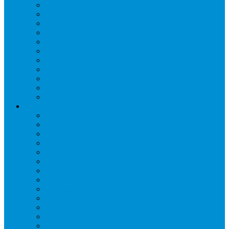
Дренаж, помпы
Кабельная продукция
Крепежные системы
Кронштейны, ограждения
Масло
Материалы для пайки
Нагреватели и ТЭНы
Теплоизоляция
Труба медная
Фитинги медные
Хладагент
Инструмент холодильщика
Вальцовки
Вентили и муфты
Весы
Герметики
Гребенки для правки ребер
Зеркала инспекционные
Измерительный и вспомогательный инструмент
Индикаторы утечки и Химия
Инжекторы
Ключи вентильные
Манометры
Насосы вакуумные и станции сбора
Паячные посты и огнезащита