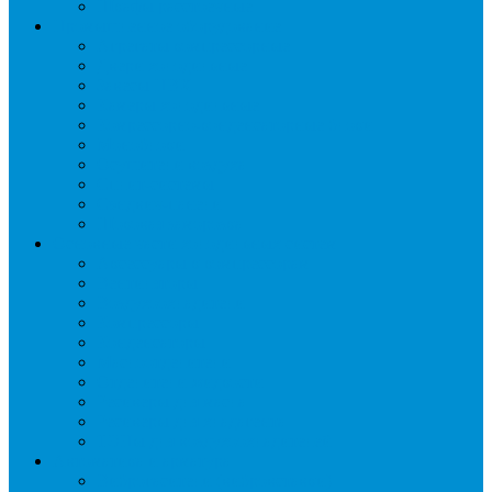
Шкафы расстоечные
Промышленное оборудование
Агрегаты компрессорные
Двери холодильные
Завесы ПВХ
Камеры холодильные
Комрессорно-конденсаторные блоки
Моноблоки
Осушители воздуха
Сплит-системы
Сэндвич-панели
Шоковая заморозка
Основные части холодильных систем
Аксессуары к компрессорам
Вентиляторы
Воздухоохладители
Компрессоры
Конденсаторы
Маслоотделители
Отделители жидкости
Ресиверы для масла
Ресиверы для хладагента
ТЭНы для воздухоохладителей
Автоматика и арматура
Виброгасители (вибровставки)