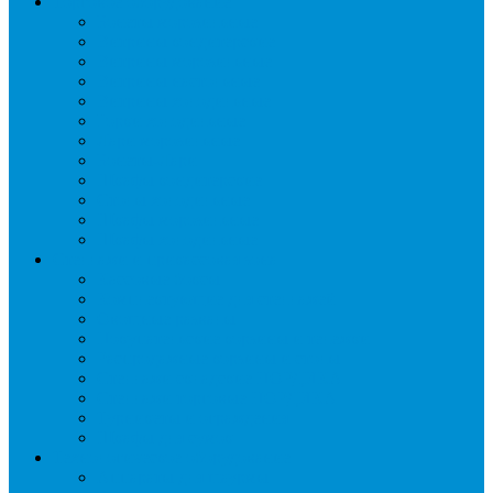
Торговое оборудование
Бонеты морозильные
Витрины кондитерские
Витрины морозильные
Витрины настольные
Витрины холодильные
Горки холодильные
Лари морозильные
Бонеты-Лари
Шкафы кондитерские
Столы холодильные
Шкафы морозильные
Шкафы холодильные
Стеллажи и прикассовая зона
Кассовые боксы
Комплектующие для стеллажей
Овощные развалы
Покупательские корзины и тележки
Распродажные корзины и столы
Стеллажи складские НОРДИКА
Стеллажи торговые НОРДИКА
Турникеты и ограждения
Шкафы для сумок
Технологическое оборудование
Аппараты для шаурмы