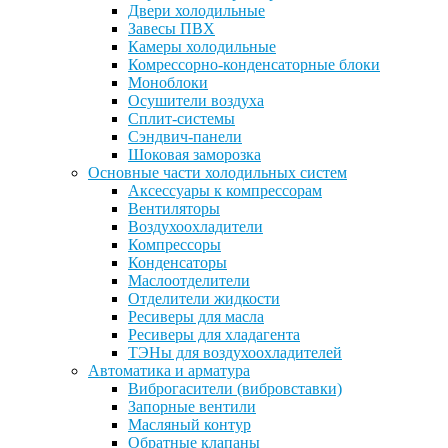
Двери холодильные
Завесы ПВХ
Камеры холодильные
Комрессорно-конденсаторные блоки
Моноблоки
Осушители воздуха
Сплит-системы
Сэндвич-панели
Шоковая заморозка
Основные части холодильных систем
Аксессуары к компрессорам
Вентиляторы
Воздухоохладители
Компрессоры
Конденсаторы
Маслоотделители
Отделители жидкости
Ресиверы для масла
Ресиверы для хладагента
ТЭНы для воздухоохладителей
Автоматика и арматура
Виброгасители (вибровставки)
Запорные вентили
Масляный контур
Обратные клапаны