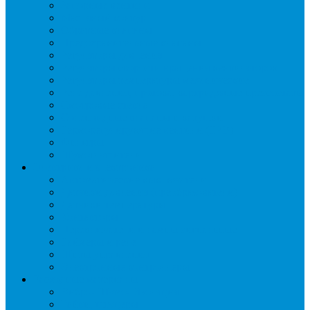
Запорные вентили
Масляный контур
Обратные клапаны
Предохранительные клапаны
Регуляторы давления
Регуляторы скорости вращения вентиляторов
Регуляторы температуры механические
Реле давления, протока, картриджные прессостаты
Смотровые стекла
Соленоидные клапаны и катушки
Терморегулирующие вентили (ТРВ)
Фильтры
Шумоглушители
Электрика и электроника
Автоматические выключатели
Датчики давления (преобразователи)
Датчики температуры
Контакторы
Переключатели и лампы сигнальные
Таймеры и реле
Щиты управления
Электронные контроллеры
Расходные материалы
Вибро- Шумо- Изоляция
Гайки, штуцеры