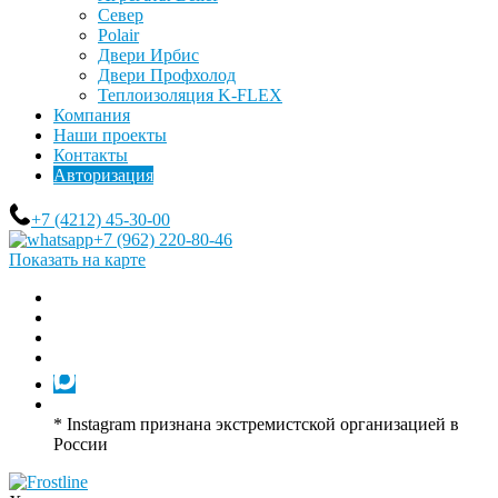
Север
Polair
Двери Ирбис
Двери Профхолод
Теплоизоляция K-FLEX
Компания
Наши проекты
Контакты
Авторизация
+7 (4212) 45-30-00
+7 (962) 220-80-46
Показать на карте
* Instagram признана экстремистской организацией в
России