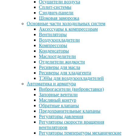
Осушители воздуха
Сплит-системы
Сэндвич-панели
Шоковая заморозка
Основные части холодильных систем
Аксессуары к компрессорам
Вентиляторы
Воздухоохладители
Компрессоры
Конденсаторы
Маслоотделители
Отделители жидкости
Ресиверы для масла
Ресиверы для хладагента
ТЭНы для воздухоохладителей
Автоматика и арматура
Виброгасители (вибровставки)
Запорные вентили
Масляный контур
Обратные клапаны
Предохранительные клапаны
Регуляторы давления
Регуляторы скорости вращения
вентиляторов
Регуляторы температуры механические