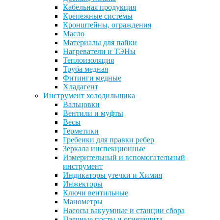
Кабельная продукция
Крепежные системы
Кронштейны, ограждения
Масло
Материалы для пайки
Нагреватели и ТЭНы
Теплоизоляция
Труба медная
Фитинги медные
Хладагент
Инструмент холодильщика
Вальцовки
Вентили и муфты
Весы
Герметики
Гребенки для правки ребер
Зеркала инспекционные
Измерительный и вспомогательный
инструмент
Индикаторы утечки и Химия
Инжекторы
Ключи вентильные
Манометры
Насосы вакуумные и станции сбора
Паячные посты и огнезащита