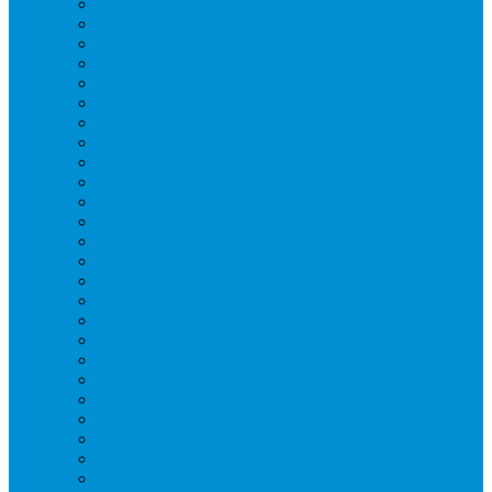
Блендеры
Вафельницы
Грили контактные
Картофелечистки
Кипятильники
Котлы пищеварочные
Льдогенераторы
Миксеры
Мясорубки
Нейтральное оборудование
Овощерезки
Пароконвектоматы
Печи для пиццы
Печи конвекционные
Пилы для резки мяса
Плиты индукционные
Плиты электрические
Посудомоечные машины
Расходн. материалы
Слайсеры
Тестомесы
Фритюрницы
Чебуречницы
Шкафы жарочные
Шкафы пекарские