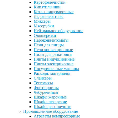
Картофелечистки
Кипятильники
Котлы пищеварочные
Льдогенераторы
Миксеры
Мясорубки
Нейтральное оборудование
Овощерезки
Пароконвектоматы
Печи для пиццы
Печи конвекционные
Пилы для резки мяса
Плиты индукционные
Плиты электрические
Посудомоечные машины
Расходн. материалы
Слайсеры
Тестомесы
Фритюрницы
Чебуречницы
Шкафы жарочные
Шкафы пекарские
Шкафы расстоечные
Промышленное оборудование
Агрегаты компрессорные