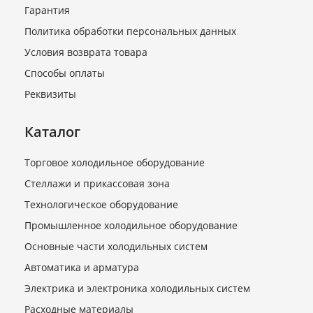
12,87) SC 12 G
Гарантия
В наличии
Политика обработки персональных данных
15 080 руб.
Условия возврата товара
Способы оплаты
Реквизиты
Каталог
Торговое холодильное оборудование
Стеллажи и прикассовая зона
Технологическое оборудование
Компрессор (R290 нт 18,7)
Промышленное холодильное оборудование
NEU 2178 U
Основные части холодильных систем
В наличии
Автоматика и арматура
26 700 руб.
Электрика и электроника холодильных систем
Расходные материалы