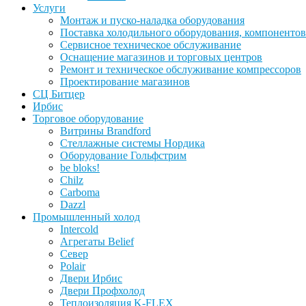
Услуги
Монтаж и пуско-наладка оборудования
Поставка холодильного оборудования, компонентов
Сервисное техническое обслуживание
Оснащение магазинов и торговых центров
Ремонт и техническое обслуживание компрессоров
Проектирование магазинов
СЦ Битцер
Ирбис
Торговое оборудование
Витрины Brandford
Стеллажные системы Нордика
Оборудование Гольфстрим
be bloks!
Chilz
Carboma
Dazzl
Промышленный холод
Intercold
Агрегаты Belief
Север
Polair
Двери Ирбис
Двери Профхолод
Теплоизоляция K-FLEX