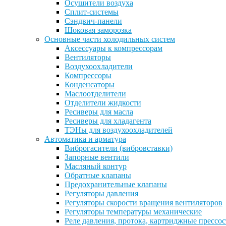
Осушители воздуха
Сплит-системы
Сэндвич-панели
Шоковая заморозка
Основные части холодильных систем
Аксессуары к компрессорам
Вентиляторы
Воздухоохладители
Компрессоры
Конденсаторы
Маслоотделители
Отделители жидкости
Ресиверы для масла
Ресиверы для хладагента
ТЭНы для воздухоохладителей
Автоматика и арматура
Виброгасители (вибровставки)
Запорные вентили
Масляный контур
Обратные клапаны
Предохранительные клапаны
Регуляторы давления
Регуляторы скорости вращения вентиляторов
Регуляторы температуры механические
Реле давления, протока, картриджные прессо