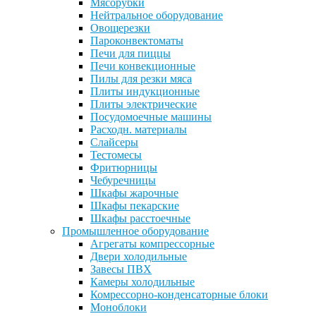
Мясорубки
Нейтральное оборудование
Овощерезки
Пароконвектоматы
Печи для пиццы
Печи конвекционные
Пилы для резки мяса
Плиты индукционные
Плиты электрические
Посудомоечные машины
Расходн. материалы
Слайсеры
Тестомесы
Фритюрницы
Чебуречницы
Шкафы жарочные
Шкафы пекарские
Шкафы расстоечные
Промышленное оборудование
Агрегаты компрессорные
Двери холодильные
Завесы ПВХ
Камеры холодильные
Комрессорно-конденсаторные блоки
Моноблоки