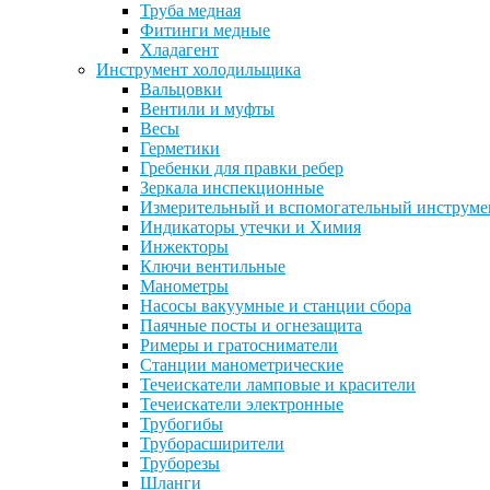
Труба медная
Фитинги медные
Хладагент
Инструмент холодильщика
Вальцовки
Вентили и муфты
Весы
Герметики
Гребенки для правки ребер
Зеркала инспекционные
Измерительный и вспомогательный инструме
Индикаторы утечки и Химия
Инжекторы
Ключи вентильные
Манометры
Насосы вакуумные и станции сбора
Паячные посты и огнезащита
Римеры и гратосниматели
Станции манометрические
Течеискатели ламповые и красители
Течеискатели электронные
Трубогибы
Труборасширители
Труборезы
Шланги