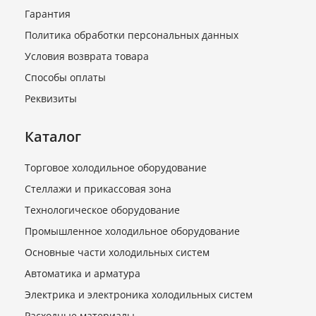
12,87) SC 12 G
Гарантия
В наличии
Политика обработки персональных данных
15 080 руб.
Условия возврата товара
Способы оплаты
Реквизиты
Каталог
Торговое холодильное оборудование
Стеллажи и прикассовая зона
Технологическое оборудование
Компрессор (R290 нт 18,7)
Промышленное холодильное оборудование
NEU 2178 U
Основные части холодильных систем
В наличии
Автоматика и арматура
26 700 руб.
Электрика и электроника холодильных систем
Расходные материалы