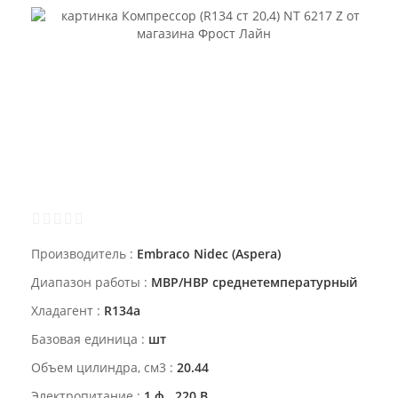
Производитель
Embraco Nidec (Aspera)
Диапазон работы
MBP/HBP среднетемпературный
Хладагент
R134a
Базовая единица
шт
Объем цилиндра, см3
20.44
Электропитание
1 ф., 220 В.