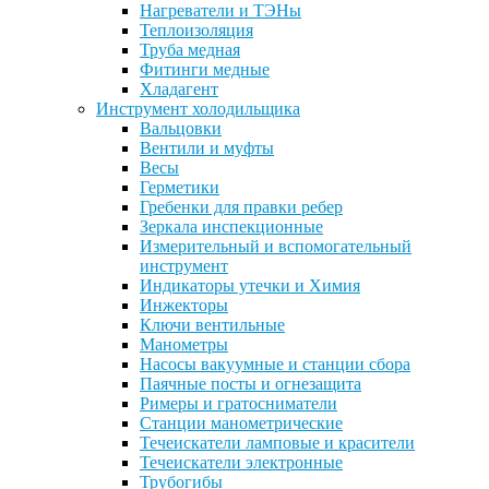
Нагреватели и ТЭНы
Теплоизоляция
Труба медная
Фитинги медные
Хладагент
Инструмент холодильщика
Вальцовки
Вентили и муфты
Весы
Герметики
Гребенки для правки ребер
Зеркала инспекционные
Измерительный и вспомогательный
инструмент
Индикаторы утечки и Химия
Инжекторы
Ключи вентильные
Манометры
Насосы вакуумные и станции сбора
Паячные посты и огнезащита
Римеры и гратосниматели
Станции манометрические
Течеискатели ламповые и красители
Течеискатели электронные
Трубогибы