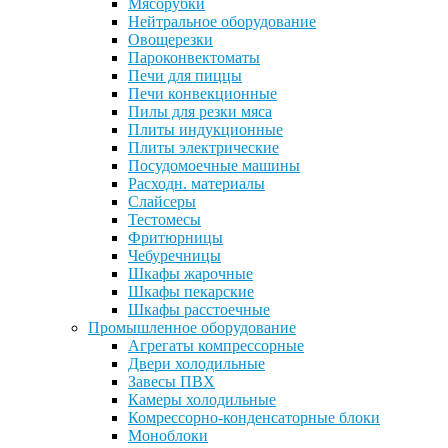
Мясорубки
Нейтральное оборудование
Овощерезки
Пароконвектоматы
Печи для пиццы
Печи конвекционные
Пилы для резки мяса
Плиты индукционные
Плиты электрические
Посудомоечные машины
Расходн. материалы
Слайсеры
Тестомесы
Фритюрницы
Чебуречницы
Шкафы жарочные
Шкафы пекарские
Шкафы расстоечные
Промышленное оборудование
Агрегаты компрессорные
Двери холодильные
Завесы ПВХ
Камеры холодильные
Комрессорно-конденсаторные блоки
Моноблоки