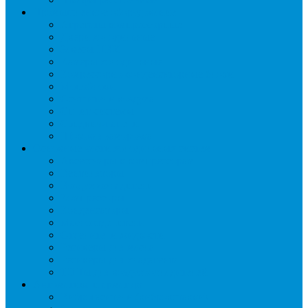
Промышленное оборудование
Агрегаты компрессорные
Двери холодильные
Завесы ПВХ
Камеры холодильные
Комрессорно-конденсаторные блоки
Моноблоки
Осушители воздуха
Сплит-системы
Сэндвич-панели
Шоковая заморозка
Основные части холодильных систем
Аксессуары к компрессорам
Вентиляторы
Воздухоохладители
Компрессоры
Конденсаторы
Маслоотделители
Отделители жидкости
Ресиверы для масла
Ресиверы для хладагента
ТЭНы для воздухоохладителей
Автоматика и арматура
Виброгасители (вибровставки)