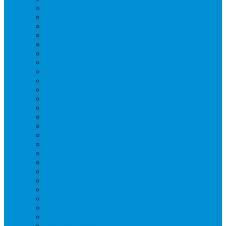
Вафельницы
Грили контактные
Картофелечистки
Кипятильники
Котлы пищеварочные
Льдогенераторы
Миксеры
Мясорубки
Нейтральное оборудование
Овощерезки
Пароконвектоматы
Печи для пиццы
Печи конвекционные
Пилы для резки мяса
Плиты индукционные
Плиты электрические
Посудомоечные машины
Расходн. материалы
Слайсеры
Тестомесы
Фритюрницы
Чебуречницы
Шкафы жарочные
Шкафы пекарские
Шкафы расстоечные