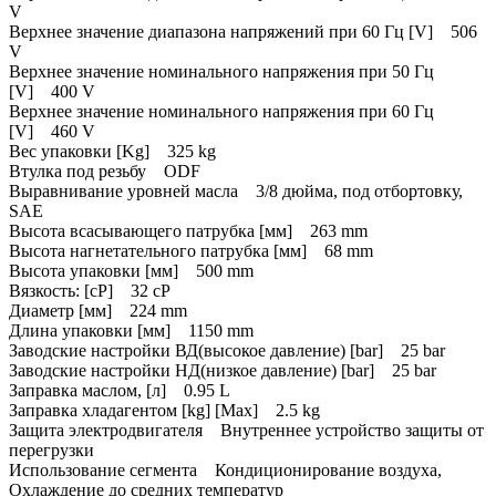
V
Верхнее значение диапазона напряжений при 60 Гц [V] 506
V
Верхнее значение номинального напряжения при 50 Гц
[V] 400 V
Верхнее значение номинального напряжения при 60 Гц
[V] 460 V
Вес упаковки [Kg] 325 kg
Втулка под резьбу ODF
Выравнивание уровней масла 3/8 дюйма, под отбортовку,
SAE
Высота всасывающего патрубка [мм] 263 mm
Высота нагнетательного патрубка [мм] 68 mm
Высота упаковки [мм] 500 mm
Вязкость: [cP] 32 cP
Диаметр [мм] 224 mm
Длина упаковки [мм] 1150 mm
Заводские настройки ВД(высокое давление) [bar] 25 bar
Заводские настройки НД(низкое давление) [bar] 25 bar
Заправка маслом, [л] 0.95 L
Заправка хладагентом [kg] [Max] 2.5 kg
Защита электродвигателя Внутреннее устройство защиты от
перегрузки
Использование сегмента Кондиционирование воздуха,
Охлаждение до средних температур