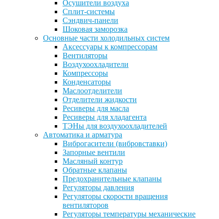
Осушители воздуха
Сплит-системы
Сэндвич-панели
Шоковая заморозка
Основные части холодильных систем
Аксессуары к компрессорам
Вентиляторы
Воздухоохладители
Компрессоры
Конденсаторы
Маслоотделители
Отделители жидкости
Ресиверы для масла
Ресиверы для хладагента
ТЭНы для воздухоохладителей
Автоматика и арматура
Виброгасители (вибровставки)
Запорные вентили
Масляный контур
Обратные клапаны
Предохранительные клапаны
Регуляторы давления
Регуляторы скорости вращения
вентиляторов
Регуляторы температуры механические