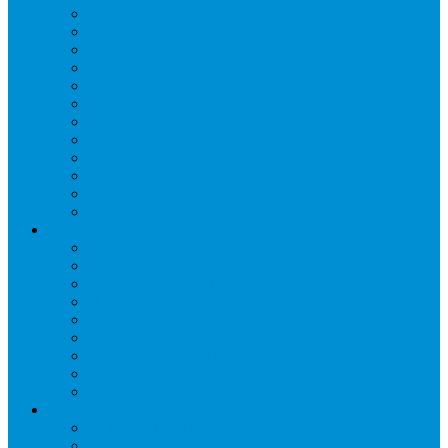
Бонеты морозильные
Витрины кондитерские
Витрины морозильные
Витрины настольные
Витрины холодильные
Горки холодильные
Лари морозильные
Бонеты-Лари
Шкафы кондитерские
Столы холодильные
Шкафы морозильные
Шкафы холодильные
Стеллажи и прикассовая зона
Кассовые боксы
Комплектующие для стеллажей
Овощные развалы
Покупательские корзины и тележки
Распродажные корзины и столы
Стеллажи складские НОРДИКА
Стеллажи торговые НОРДИКА
Турникеты и ограждения
Шкафы для сумок
Технологическое оборудование
Аппараты для шаурмы
Блендеры