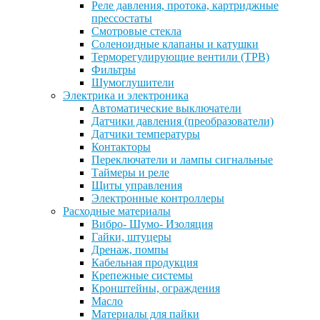
Реле давления, протока, картриджные
прессостаты
Смотровые стекла
Соленоидные клапаны и катушки
Терморегулирующие вентили (ТРВ)
Фильтры
Шумоглушители
Электрика и электроника
Автоматические выключатели
Датчики давления (преобразователи)
Датчики температуры
Контакторы
Переключатели и лампы сигнальные
Таймеры и реле
Щиты управления
Электронные контроллеры
Расходные материалы
Вибро- Шумо- Изоляция
Гайки, штуцеры
Дренаж, помпы
Кабельная продукция
Крепежные системы
Кронштейны, ограждения
Масло
Материалы для пайки