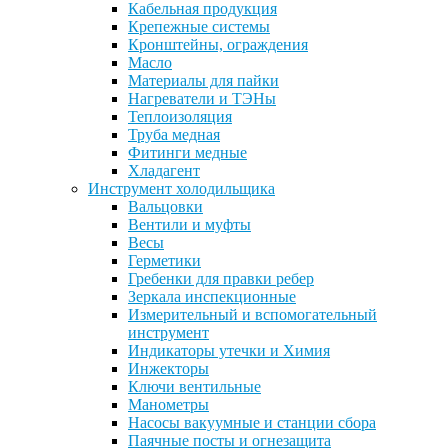
Кабельная продукция
Крепежные системы
Кронштейны, ограждения
Масло
Материалы для пайки
Нагреватели и ТЭНы
Теплоизоляция
Труба медная
Фитинги медные
Хладагент
Инструмент холодильщика
Вальцовки
Вентили и муфты
Весы
Герметики
Гребенки для правки ребер
Зеркала инспекционные
Измерительный и вспомогательный
инструмент
Индикаторы утечки и Химия
Инжекторы
Ключи вентильные
Манометры
Насосы вакуумные и станции сбора
Паячные посты и огнезащита