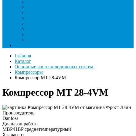
Римеры и гратосниматели
Станции манометрические
Течеискатели ламповые и красители
Течеискатели электронные
Трубогибы
Труборасширители
Труборезы
Шланги
Еще
Главная
Каталог
Основные части холодильных систем
Компрессоры
Компрессор MT 28-4VM
Компрессор MT 28-4VM
Производитель
Danfoss
Диапазон работы
MBP/HBP среднетемпературный
Хладагент