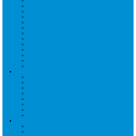
Запорные вентили
Масляный контур
Обратные клапаны
Предохранительные клапаны
Регуляторы давления
Регуляторы скорости вращения вентиляторов
Регуляторы температуры механические
Реле давления, протока, картриджные прессостаты
Смотровые стекла
Соленоидные клапаны и катушки
Терморегулирующие вентили (ТРВ)
Фильтры
Шумоглушители
Электрика и электроника
Автоматические выключатели
Датчики давления (преобразователи)
Датчики температуры
Контакторы
Переключатели и лампы сигнальные
Таймеры и реле
Щиты управления
Электронные контроллеры
Расходные материалы
Вибро- Шумо- Изоляция
Гайки, штуцеры