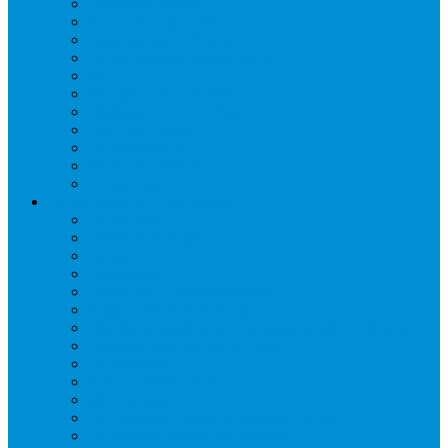
Дренаж, помпы
Кабельная продукция
Крепежные системы
Кронштейны, ограждения
Масло
Материалы для пайки
Нагреватели и ТЭНы
Теплоизоляция
Труба медная
Фитинги медные
Хладагент
Инструмент холодильщика
Вальцовки
Вентили и муфты
Весы
Герметики
Гребенки для правки ребер
Зеркала инспекционные
Измерительный и вспомогательный инструмент
Индикаторы утечки и Химия
Инжекторы
Ключи вентильные
Манометры
Насосы вакуумные и станции сбора
Паячные посты и огнезащита