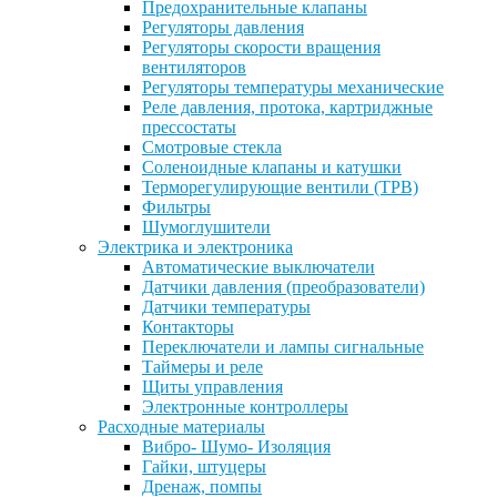
Предохранительные клапаны
Регуляторы давления
Регуляторы скорости вращения
вентиляторов
Регуляторы температуры механические
Реле давления, протока, картриджные
прессостаты
Смотровые стекла
Соленоидные клапаны и катушки
Терморегулирующие вентили (ТРВ)
Фильтры
Шумоглушители
Электрика и электроника
Автоматические выключатели
Датчики давления (преобразователи)
Датчики температуры
Контакторы
Переключатели и лампы сигнальные
Таймеры и реле
Щиты управления
Электронные контроллеры
Расходные материалы
Вибро- Шумо- Изоляция
Гайки, штуцеры
Дренаж, помпы