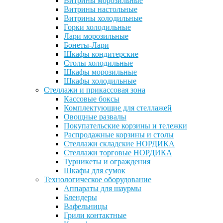
Витрины морозильные
Витрины настольные
Витрины холодильные
Горки холодильные
Лари морозильные
Бонеты-Лари
Шкафы кондитерские
Столы холодильные
Шкафы морозильные
Шкафы холодильные
Стеллажи и прикассовая зона
Кассовые боксы
Комплектующие для стеллажей
Овощные развалы
Покупательские корзины и тележки
Распродажные корзины и столы
Стеллажи складские НОРДИКА
Стеллажи торговые НОРДИКА
Турникеты и ограждения
Шкафы для сумок
Технологическое оборудование
Аппараты для шаурмы
Блендеры
Вафельницы
Грили контактные