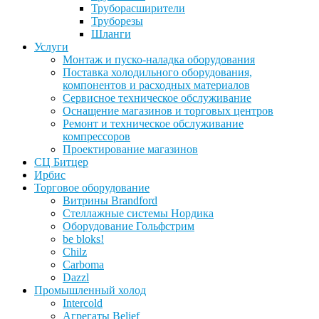
Труборасширители
Труборезы
Шланги
Услуги
Монтаж и пуско-наладка оборудования
Поставка холодильного оборудования,
компонентов и расходных материалов
Сервисное техническое обслуживание
Оснащение магазинов и торговых центров
Ремонт и техническое обслуживание
компрессоров
Проектирование магазинов
СЦ Битцер
Ирбис
Торговое оборудование
Витрины Brandford
Стеллажные системы Нордика
Оборудование Гольфстрим
be bloks!
Chilz
Carboma
Dazzl
Промышленный холод
Intercold
Агрегаты Belief