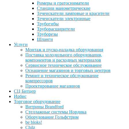
Римеры и гратосниматели
Станции манометрические
Течеискатели ламповые и красители
Течеискатели электронные
Трубогибы
Труборасширители
Труборезы
Шланги
Услуги
Монтаж и пуско-наладка оборудования
Поставка холодильного оборудования,
компонентов и расходных материалов
Сервисное техническое обслуживание
Оснащение магазинов и торговых центров
Ремонт и техническое обслуживание
компрессоров
Проектирование магазинов
СЦ Битцер
Ирбис
Торговое оборудование
Витрины Brandford
Стеллажные системы Нордика
Оборудование Гольфстрим
be bloks!
Chilz