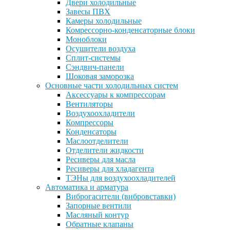
Двери холодильные
Завесы ПВХ
Камеры холодильные
Комрессорно-конденсаторные блоки
Моноблоки
Осушители воздуха
Сплит-системы
Сэндвич-панели
Шоковая заморозка
Основные части холодильных систем
Аксессуары к компрессорам
Вентиляторы
Воздухоохладители
Компрессоры
Конденсаторы
Маслоотделители
Отделители жидкости
Ресиверы для масла
Ресиверы для хладагента
ТЭНы для воздухоохладителей
Автоматика и арматура
Виброгасители (вибровставки)
Запорные вентили
Масляный контур
Обратные клапаны