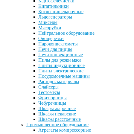
Картофелечистки
Кипятильники
Котлы пищеварочные
Льдогенераторы
Миксеры
Мясорубки
Нейтральное оборудование
Овощерезки
Пароконвектоматы
Печи для пиццы
Печи конвекционные
Пилы для резки мяса
Плиты индукционные
Плиты электрические
Посудомоечные машины
Расходн. материалы
Слайсеры
Тестомесы
Фритюрницы
Чебуречницы
Шкафы жарочные
Шкафы пекарские
Шкафы расстоечные
Промышленное оборудование
Агрегаты компрессорные