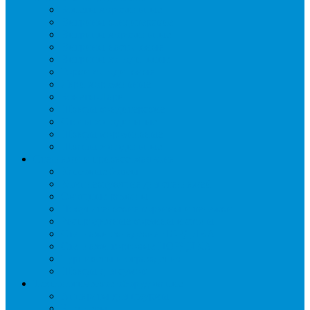
Бонеты морозильные
Витрины кондитерские
Витрины морозильные
Витрины настольные
Витрины холодильные
Горки холодильные
Лари морозильные
Бонеты-Лари
Шкафы кондитерские
Столы холодильные
Шкафы морозильные
Шкафы холодильные
Стеллажи и прикассовая зона
Кассовые боксы
Комплектующие для стеллажей
Овощные развалы
Покупательские корзины и тележки
Распродажные корзины и столы
Стеллажи складские НОРДИКА
Стеллажи торговые НОРДИКА
Турникеты и ограждения
Шкафы для сумок
Технологическое оборудование
Аппараты для шаурмы
Блендеры