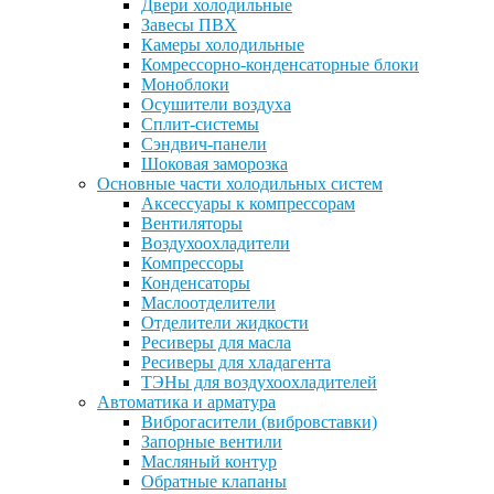
Двери холодильные
Завесы ПВХ
Камеры холодильные
Комрессорно-конденсаторные блоки
Моноблоки
Осушители воздуха
Сплит-системы
Сэндвич-панели
Шоковая заморозка
Основные части холодильных систем
Аксессуары к компрессорам
Вентиляторы
Воздухоохладители
Компрессоры
Конденсаторы
Маслоотделители
Отделители жидкости
Ресиверы для масла
Ресиверы для хладагента
ТЭНы для воздухоохладителей
Автоматика и арматура
Виброгасители (вибровставки)
Запорные вентили
Масляный контур
Обратные клапаны