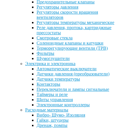
Предохранительные клапаны
Регуляторы давления
Регуляторы скорости вращения
вентиляторов
Регуляторы температуры механические
Реле давления, протока, картриджные
прессостаты
Смотровые стекла
Соленоидные клапаны и катушки
Терморегулирующие вентили (ТРВ)
Фильтры
Шумоглушители
Электрика и электроника
Автоматические выключатели
Датчики давления (преобразователи)
Датчики температуры
Контакторы
Переключатели и лампы сигнальные
Таймеры и реле
Щиты управления
Электронные контроллеры
Расходные материалы
Вибро- Шумо- Изоляция
Гайки, штуцеры
Дренаж, помпы