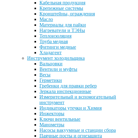
Кабельная продукция
Крепежные системы
Кронштейны, ограждения
Масло
Материалы для пайки
Нагреватели и ТЭНы
Теплоизоляция
Труба медная
Фитинги медные
Хладагент
Инструмент холодильщика
Вальцовки
Вентили и муфты
Весы
Герметики
Гребенки для правки ребер
Зеркала инспекционные
Измерительный и вспомогательный
инструмент
Индикаторы утечки и Химия
Инжекторы
Ключи вентильные
Манометры
Насосы вакуумные и станции сбора
Паячные посты и огнезащита