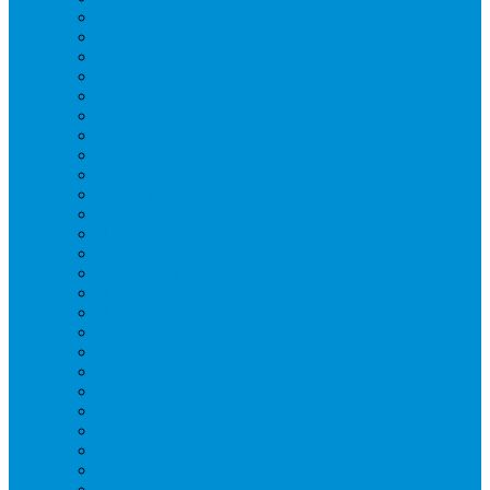
Вафельницы
Грили контактные
Картофелечистки
Кипятильники
Котлы пищеварочные
Льдогенераторы
Миксеры
Мясорубки
Нейтральное оборудование
Овощерезки
Пароконвектоматы
Печи для пиццы
Печи конвекционные
Пилы для резки мяса
Плиты индукционные
Плиты электрические
Посудомоечные машины
Расходн. материалы
Слайсеры
Тестомесы
Фритюрницы
Чебуречницы
Шкафы жарочные
Шкафы пекарские
Шкафы расстоечные