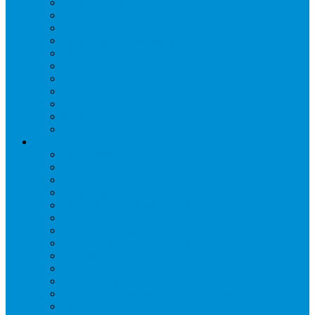
Дренаж, помпы
Кабельная продукция
Крепежные системы
Кронштейны, ограждения
Масло
Материалы для пайки
Нагреватели и ТЭНы
Теплоизоляция
Труба медная
Фитинги медные
Хладагент
Инструмент холодильщика
Вальцовки
Вентили и муфты
Весы
Герметики
Гребенки для правки ребер
Зеркала инспекционные
Измерительный и вспомогательный инструмент
Индикаторы утечки и Химия
Инжекторы
Ключи вентильные
Манометры
Насосы вакуумные и станции сбора
Паячные посты и огнезащита