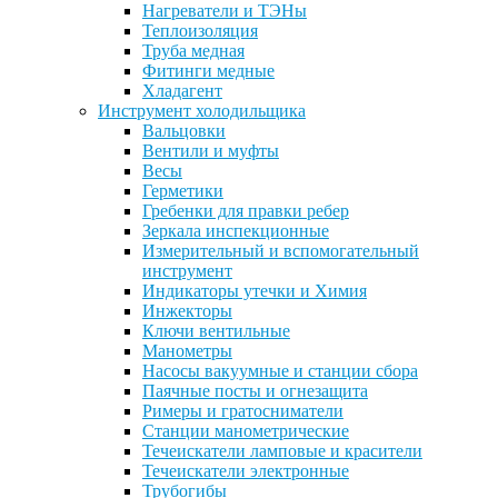
Нагреватели и ТЭНы
Теплоизоляция
Труба медная
Фитинги медные
Хладагент
Инструмент холодильщика
Вальцовки
Вентили и муфты
Весы
Герметики
Гребенки для правки ребер
Зеркала инспекционные
Измерительный и вспомогательный
инструмент
Индикаторы утечки и Химия
Инжекторы
Ключи вентильные
Манометры
Насосы вакуумные и станции сбора
Паячные посты и огнезащита
Римеры и гратосниматели
Станции манометрические
Течеискатели ламповые и красители
Течеискатели электронные
Трубогибы