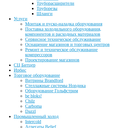
Труборасширители
Труборезы
Шланги
Услуги
Монтаж и пуско-наладка оборудования
Поставка холодильного оборудования,
компонентов и расходных материалов
Сервисное техническое обслуживание
Оснащение магазинов и торговых центров
Ремонт и техническое обслуживание
компрессоров
Проектирование магазинов
СЦ Битцер
Ирбис
Торговое оборудование
Витрины Brandford
Стеллажные системы Нордика
Оборудование Гольфстрим
be bloks!
Chilz
Carboma
Dazzl
Промышленный холод
Intercold
Агрегаты Belief