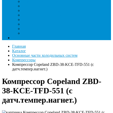
Римеры и гратосниматели
Станции манометрические
Течеискатели ламповые и красители
Течеискатели электронные
Трубогибы
Труборасширители
Труборезы
Шланги
Еще
Главная
Каталог
Основные части холодильных систем
Компрессоры
Компрессор Copeland ZBD-38-KCE-TFD-551 (с
датч.темпер.нагнет.)
Компрессор Copeland ZBD-
38-KCE-TFD-551 (с
датч.темпер.нагнет.)