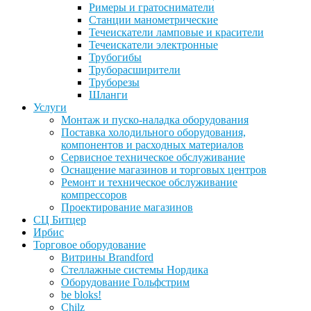
Римеры и гратосниматели
Станции манометрические
Течеискатели ламповые и красители
Течеискатели электронные
Трубогибы
Труборасширители
Труборезы
Шланги
Услуги
Монтаж и пуско-наладка оборудования
Поставка холодильного оборудования,
компонентов и расходных материалов
Сервисное техническое обслуживание
Оснащение магазинов и торговых центров
Ремонт и техническое обслуживание
компрессоров
Проектирование магазинов
СЦ Битцер
Ирбис
Торговое оборудование
Витрины Brandford
Стеллажные системы Нордика
Оборудование Гольфстрим
be bloks!
Chilz