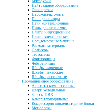
Мясорубки
Нейтральное оборудование
Овощерезки
Пароконвектоматы
Печи для пиццы
Печи конвекционные
Пилы для резки мяса
Плиты индукционные
Плиты электрические
Посудомоечные машины
Расходн. материалы
Слайсеры
Тестомесы
Фритюрницы
Чебуречницы
Шкафы жарочные
Шкафы пекарские
Шкафы расстоечные
Промышленное оборудование
Агрегаты компрессорные
Двери холодильные
Завесы ПВХ
Камеры холодильные
Комрессорно-конденсаторные блоки
Моноблоки