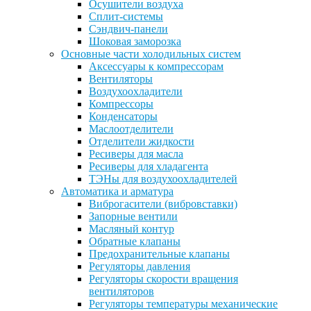
Осушители воздуха
Сплит-системы
Сэндвич-панели
Шоковая заморозка
Основные части холодильных систем
Аксессуары к компрессорам
Вентиляторы
Воздухоохладители
Компрессоры
Конденсаторы
Маслоотделители
Отделители жидкости
Ресиверы для масла
Ресиверы для хладагента
ТЭНы для воздухоохладителей
Автоматика и арматура
Виброгасители (вибровставки)
Запорные вентили
Масляный контур
Обратные клапаны
Предохранительные клапаны
Регуляторы давления
Регуляторы скорости вращения
вентиляторов
Регуляторы температуры механические