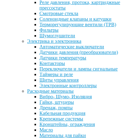
Реле давления, протока, картриджные
прессостаты
Смотровые стекла
Соленоидные клапаны и катушки
Терморегулирующие вентили (ТРВ)
Фильтры
Шумоглушители
Электрика и электроника
Автоматические выключатели
Датчики давления (преобразователи)
Датчики температуры
Контакторы
Переключатели и лампы сигнальные
Таймеры и реле
Щиты управления
Электронные контроллеры
Расходные материалы
Вибро- Шумо- Изоляция
Гайки, штуцеры
Дренаж, помпы
Кабельная продукция
Крепежные системы
Кронштейны, ограждения
Масло
Материалы для пайки