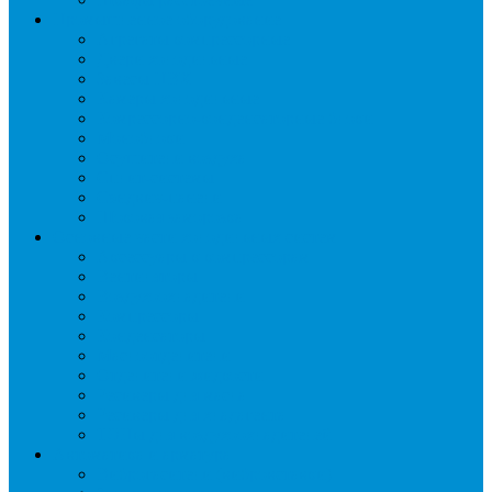
Промышленное оборудование
Агрегаты компрессорные
Двери холодильные
Завесы ПВХ
Камеры холодильные
Комрессорно-конденсаторные блоки
Моноблоки
Осушители воздуха
Сплит-системы
Сэндвич-панели
Шоковая заморозка
Основные части холодильных систем
Аксессуары к компрессорам
Вентиляторы
Воздухоохладители
Компрессоры
Конденсаторы
Маслоотделители
Отделители жидкости
Ресиверы для масла
Ресиверы для хладагента
ТЭНы для воздухоохладителей
Автоматика и арматура
Виброгасители (вибровставки)