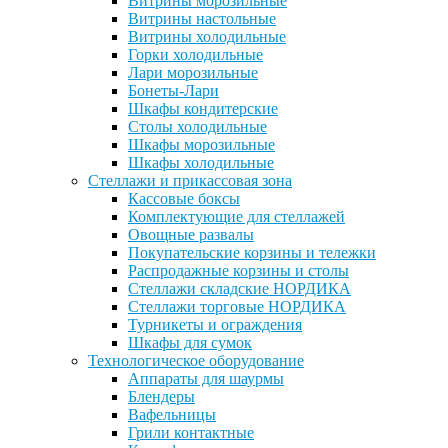
Витрины морозильные
Витрины настольные
Витрины холодильные
Горки холодильные
Лари морозильные
Бонеты-Лари
Шкафы кондитерские
Столы холодильные
Шкафы морозильные
Шкафы холодильные
Стеллажи и прикассовая зона
Кассовые боксы
Комплектующие для стеллажей
Овощные развалы
Покупательские корзины и тележки
Распродажные корзины и столы
Стеллажи складские НОРДИКА
Стеллажи торговые НОРДИКА
Турникеты и ограждения
Шкафы для сумок
Технологическое оборудование
Аппараты для шаурмы
Блендеры
Вафельницы
Грили контактные