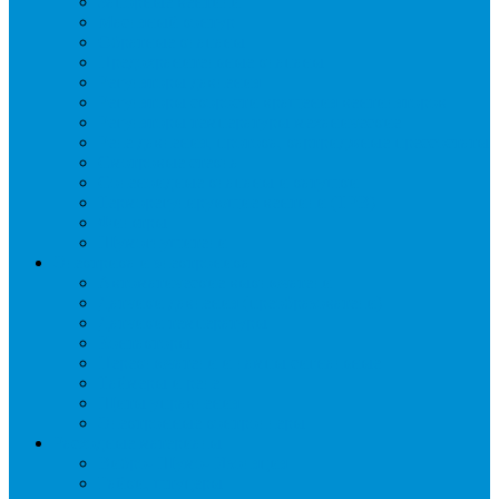
Запорные вентили
Масляный контур
Обратные клапаны
Предохранительные клапаны
Регуляторы давления
Регуляторы скорости вращения вентиляторов
Регуляторы температуры механические
Реле давления, протока, картриджные прессостаты
Смотровые стекла
Соленоидные клапаны и катушки
Терморегулирующие вентили (ТРВ)
Фильтры
Шумоглушители
Электрика и электроника
Автоматические выключатели
Датчики давления (преобразователи)
Датчики температуры
Контакторы
Переключатели и лампы сигнальные
Таймеры и реле
Щиты управления
Электронные контроллеры
Расходные материалы
Вибро- Шумо- Изоляция
Гайки, штуцеры