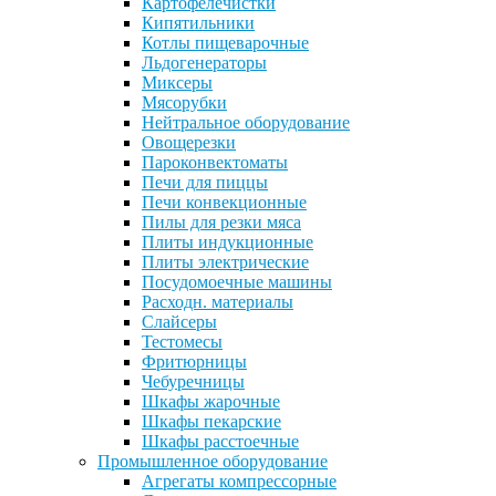
Картофелечистки
Кипятильники
Котлы пищеварочные
Льдогенераторы
Миксеры
Мясорубки
Нейтральное оборудование
Овощерезки
Пароконвектоматы
Печи для пиццы
Печи конвекционные
Пилы для резки мяса
Плиты индукционные
Плиты электрические
Посудомоечные машины
Расходн. материалы
Слайсеры
Тестомесы
Фритюрницы
Чебуречницы
Шкафы жарочные
Шкафы пекарские
Шкафы расстоечные
Промышленное оборудование
Агрегаты компрессорные