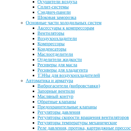
Осушители воздуха
Сплит-системы
Сэндвич-панели
Шоковая заморозка
Основные части холодильных систем
Аксессуары к компрессорам
Вентиляторы
Воздухоохладители
Компрессоры
Конденсаторы
Маслоотделители
Отделители жидкости
Ресиверы для масла
Ресиверы для хладагента
ТЭНы для воздухоохладителей
Автоматика и арматура
Виброгасители (вибровставки)
Запорные вентили
Масляный контур
Обратные клапаны
Предохранительные клапаны
Регуляторы давления
Регуляторы скорости вращения вентиляторов
Регуляторы температуры механические
Реле давления, протока, картриджные прессо