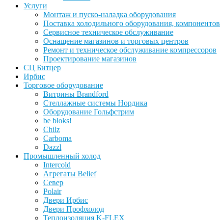
Услуги
Монтаж и пуско-наладка оборудования
Поставка холодильного оборудования, компонентов
Сервисное техническое обслуживание
Оснащение магазинов и торговых центров
Ремонт и техническое обслуживание компрессоров
Проектирование магазинов
СЦ Битцер
Ирбис
Торговое оборудование
Витрины Brandford
Стеллажные системы Нордика
Оборудование Гольфстрим
be bloks!
Chilz
Carboma
Dazzl
Промышленный холод
Intercold
Агрегаты Belief
Север
Polair
Двери Ирбис
Двери Профхолод
Теплоизоляция K-FLEX