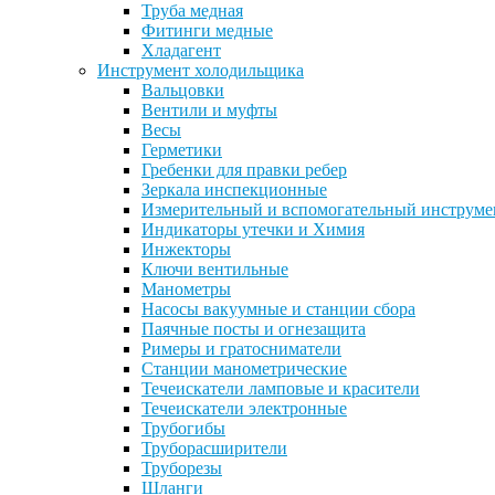
Труба медная
Фитинги медные
Хладагент
Инструмент холодильщика
Вальцовки
Вентили и муфты
Весы
Герметики
Гребенки для правки ребер
Зеркала инспекционные
Измерительный и вспомогательный инструме
Индикаторы утечки и Химия
Инжекторы
Ключи вентильные
Манометры
Насосы вакуумные и станции сбора
Паячные посты и огнезащита
Римеры и гратосниматели
Станции манометрические
Течеискатели ламповые и красители
Течеискатели электронные
Трубогибы
Труборасширители
Труборезы
Шланги