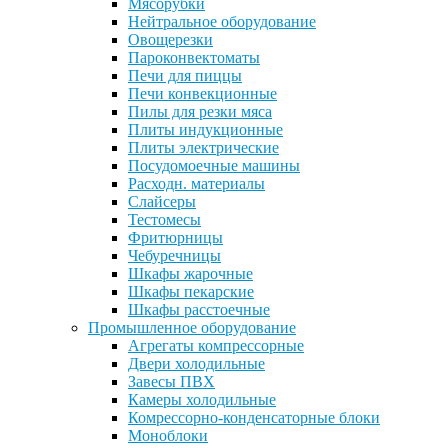
Мясорубки
Нейтральное оборудование
Овощерезки
Пароконвектоматы
Печи для пиццы
Печи конвекционные
Пилы для резки мяса
Плиты индукционные
Плиты электрические
Посудомоечные машины
Расходн. материалы
Слайсеры
Тестомесы
Фритюрницы
Чебуречницы
Шкафы жарочные
Шкафы пекарские
Шкафы расстоечные
Промышленное оборудование
Агрегаты компрессорные
Двери холодильные
Завесы ПВХ
Камеры холодильные
Комрессорно-конденсаторные блоки
Моноблоки