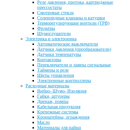
Реле давления, протока, картриджные
прессостаты
Смотровые стекла
Соленоидные клапаны и катушки
Терморегулирующие вентили (ТРВ)
Фильтры
Шумоглушители
Электрика и электроника
Автоматические выключатели
Датчики давления (преобразователи)
Датчики температуры
Контакторы
Переключатели и лампы сигнальные
Таймеры и реле
Щиты управления
Электронные контроллеры
Расходные материалы
Вибро- Шумо- Изоляция
Гайки, штуцеры
Дренаж, помпы
Кабельная продукция
Крепежные системы
Кронштейны, ограждения
Масло
Материалы для пайки