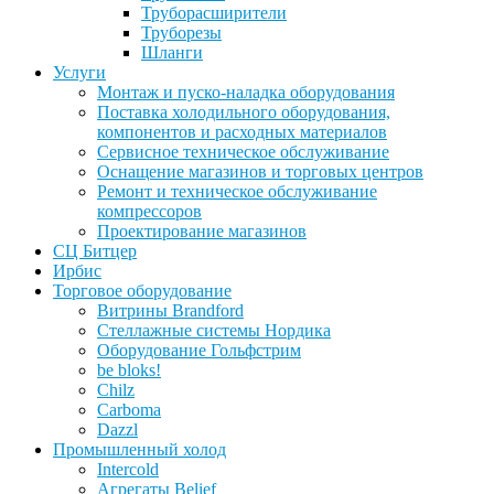
Труборасширители
Труборезы
Шланги
Услуги
Монтаж и пуско-наладка оборудования
Поставка холодильного оборудования,
компонентов и расходных материалов
Сервисное техническое обслуживание
Оснащение магазинов и торговых центров
Ремонт и техническое обслуживание
компрессоров
Проектирование магазинов
СЦ Битцер
Ирбис
Торговое оборудование
Витрины Brandford
Стеллажные системы Нордика
Оборудование Гольфстрим
be bloks!
Chilz
Carboma
Dazzl
Промышленный холод
Intercold
Агрегаты Belief