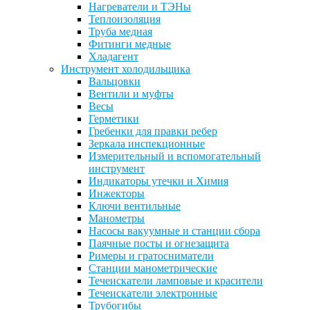
Нагреватели и ТЭНы
Теплоизоляция
Труба медная
Фитинги медные
Хладагент
Инструмент холодильщика
Вальцовки
Вентили и муфты
Весы
Герметики
Гребенки для правки ребер
Зеркала инспекционные
Измерительный и вспомогательный
инструмент
Индикаторы утечки и Химия
Инжекторы
Ключи вентильные
Манометры
Насосы вакуумные и станции сбора
Паячные посты и огнезащита
Римеры и гратосниматели
Станции манометрические
Течеискатели ламповые и красители
Течеискатели электронные
Трубогибы