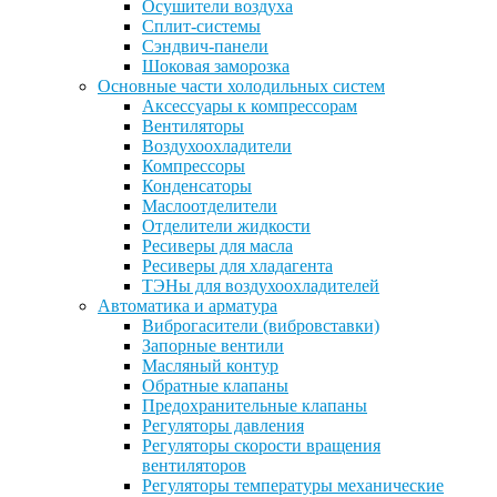
Осушители воздуха
Сплит-системы
Сэндвич-панели
Шоковая заморозка
Основные части холодильных систем
Аксессуары к компрессорам
Вентиляторы
Воздухоохладители
Компрессоры
Конденсаторы
Маслоотделители
Отделители жидкости
Ресиверы для масла
Ресиверы для хладагента
ТЭНы для воздухоохладителей
Автоматика и арматура
Виброгасители (вибровставки)
Запорные вентили
Масляный контур
Обратные клапаны
Предохранительные клапаны
Регуляторы давления
Регуляторы скорости вращения
вентиляторов
Регуляторы температуры механические