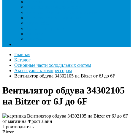
Римеры и гратосниматели
Станции манометрические
Течеискатели ламповые и красители
Течеискатели электронные
Трубогибы
Труборасширители
Труборезы
Шланги
Еще
Главная
Каталог
Основные части холодильных систем
Аксессуары к компрессорам
Вентилятор обдува 34302105 на Bitzer от 6J до 6F
Вентилятор обдува 34302105
на Bitzer от 6J до 6F
Производитель
Bitzer