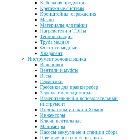
Кабельная продукция
Крепежные системы
Кронштейны, ограждения
Масло
Материалы для пайки
Нагреватели и ТЭНы
Теплоизоляция
Труба медная
Фитинги медные
Хладагент
Инструмент холодильщика
Вальцовки
Вентили и муфты
Весы
Герметики
Гребенки для правки ребер
Зеркала инспекционные
Измерительный и вспомогательный
инструмент
Индикаторы утечки и Химия
Инжекторы
Ключи вентильные
Манометры
Насосы вакуумные и станции сбора
Паячные посты и огнезащита