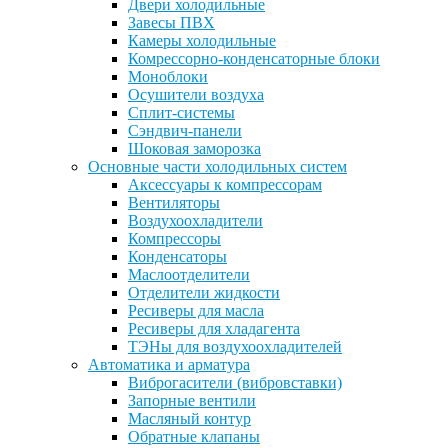
Двери холодильные
Завесы ПВХ
Камеры холодильные
Комрессорно-конденсаторные блоки
Моноблоки
Осушители воздуха
Сплит-системы
Сэндвич-панели
Шоковая заморозка
Основные части холодильных систем
Аксессуары к компрессорам
Вентиляторы
Воздухоохладители
Компрессоры
Конденсаторы
Маслоотделители
Отделители жидкости
Ресиверы для масла
Ресиверы для хладагента
ТЭНы для воздухоохладителей
Автоматика и арматура
Виброгасители (вибровставки)
Запорные вентили
Масляный контур
Обратные клапаны