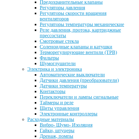
Предохранительные клапаны
Регуляторы давления
Регуляторы скорости вращения
вентиляторов
Регуляторы температуры механические
Реле давления, протока, картриджные
прессостаты
Смотровые стекла
Соленоидные клапаны и катушки
Терморегулирующие вентили (ТРВ)
Фильтры
Шумоглушители
Электрика и электроника
Автоматические выключатели
Датчики давления (преобразователи)
Датчики температуры
Контакторы
Переключатели и лампы сигнальные
Таймеры и реле
Щиты управления
Электронные контроллеры
Расходные материалы
Вибро- Шумо- Изоляция
Гайки, штуцеры
Дренаж, помпы