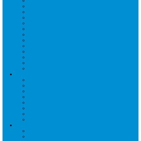
Запорные вентили
Масляный контур
Обратные клапаны
Предохранительные клапаны
Регуляторы давления
Регуляторы скорости вращения вентиляторов
Регуляторы температуры механические
Реле давления, протока, картриджные прессостаты
Смотровые стекла
Соленоидные клапаны и катушки
Терморегулирующие вентили (ТРВ)
Фильтры
Шумоглушители
Электрика и электроника
Автоматические выключатели
Датчики давления (преобразователи)
Датчики температуры
Контакторы
Переключатели и лампы сигнальные
Таймеры и реле
Щиты управления
Электронные контроллеры
Расходные материалы
Вибро- Шумо- Изоляция
Гайки, штуцеры