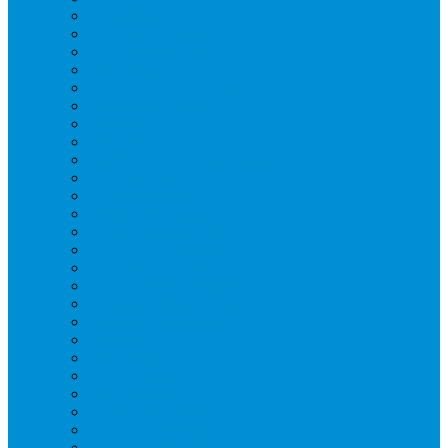
Вафельницы
Грили контактные
Картофелечистки
Кипятильники
Котлы пищеварочные
Льдогенераторы
Миксеры
Мясорубки
Нейтральное оборудование
Овощерезки
Пароконвектоматы
Печи для пиццы
Печи конвекционные
Пилы для резки мяса
Плиты индукционные
Плиты электрические
Посудомоечные машины
Расходн. материалы
Слайсеры
Тестомесы
Фритюрницы
Чебуречницы
Шкафы жарочные
Шкафы пекарские
Шкафы расстоечные