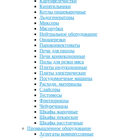
Картофелечистки
Кипятильники
Котлы пищеварочные
Льдогенераторы
Миксеры
Мясорубки
Нейтральное оборудование
Овощерезки
Пароконвектоматы
Печи для пиццы
Печи конвекционные
Пилы для резки мяса
Плиты индукционные
Плиты электрические
Посудомоечные машины
Расходн. материалы
Слайсеры
Тестомесы
Фритюрницы
Чебуречницы
Шкафы жарочные
Шкафы пекарские
Шкафы расстоечные
Промышленное оборудование
Агрегаты компрессорные