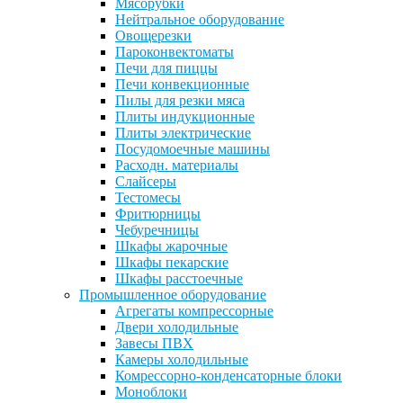
Мясорубки
Нейтральное оборудование
Овощерезки
Пароконвектоматы
Печи для пиццы
Печи конвекционные
Пилы для резки мяса
Плиты индукционные
Плиты электрические
Посудомоечные машины
Расходн. материалы
Слайсеры
Тестомесы
Фритюрницы
Чебуречницы
Шкафы жарочные
Шкафы пекарские
Шкафы расстоечные
Промышленное оборудование
Агрегаты компрессорные
Двери холодильные
Завесы ПВХ
Камеры холодильные
Комрессорно-конденсаторные блоки
Моноблоки