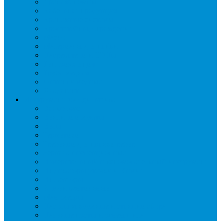
Дренаж, помпы
Кабельная продукция
Крепежные системы
Кронштейны, ограждения
Масло
Материалы для пайки
Нагреватели и ТЭНы
Теплоизоляция
Труба медная
Фитинги медные
Хладагент
Инструмент холодильщика
Вальцовки
Вентили и муфты
Весы
Герметики
Гребенки для правки ребер
Зеркала инспекционные
Измерительный и вспомогательный инструмент
Индикаторы утечки и Химия
Инжекторы
Ключи вентильные
Манометры
Насосы вакуумные и станции сбора
Паячные посты и огнезащита