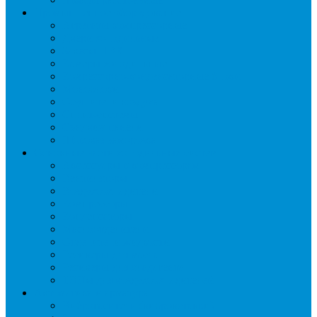
Промышленное оборудование
Агрегаты компрессорные
Двери холодильные
Завесы ПВХ
Камеры холодильные
Комрессорно-конденсаторные блоки
Моноблоки
Осушители воздуха
Сплит-системы
Сэндвич-панели
Шоковая заморозка
Основные части холодильных систем
Аксессуары к компрессорам
Вентиляторы
Воздухоохладители
Компрессоры
Конденсаторы
Маслоотделители
Отделители жидкости
Ресиверы для масла
Ресиверы для хладагента
ТЭНы для воздухоохладителей
Автоматика и арматура
Виброгасители (вибровставки)