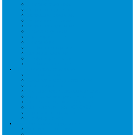
Бонеты морозильные
Витрины кондитерские
Витрины морозильные
Витрины настольные
Витрины холодильные
Горки холодильные
Лари морозильные
Бонеты-Лари
Шкафы кондитерские
Столы холодильные
Шкафы морозильные
Шкафы холодильные
Стеллажи и прикассовая зона
Кассовые боксы
Комплектующие для стеллажей
Овощные развалы
Покупательские корзины и тележки
Распродажные корзины и столы
Стеллажи складские НОРДИКА
Стеллажи торговые НОРДИКА
Турникеты и ограждения
Шкафы для сумок
Технологическое оборудование
Аппараты для шаурмы
Блендеры