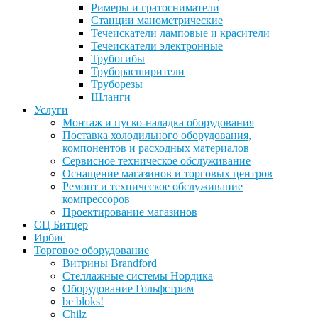
Римеры и гратосниматели
Станции манометрические
Течеискатели ламповые и красители
Течеискатели электронные
Трубогибы
Труборасширители
Труборезы
Шланги
Услуги
Монтаж и пуско-наладка оборудования
Поставка холодильного оборудования,
компонентов и расходных материалов
Сервисное техническое обслуживание
Оснащение магазинов и торговых центров
Ремонт и техническое обслуживание
компрессоров
Проектирование магазинов
СЦ Битцер
Ирбис
Торговое оборудование
Витрины Brandford
Стеллажные системы Нордика
Оборудование Гольфстрим
be bloks!
Chilz