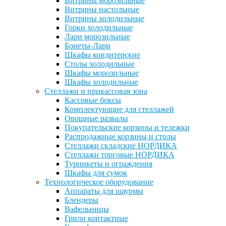
Витрины морозильные
Витрины настольные
Витрины холодильные
Горки холодильные
Лари морозильные
Бонеты-Лари
Шкафы кондитерские
Столы холодильные
Шкафы морозильные
Шкафы холодильные
Стеллажи и прикассовая зона
Кассовые боксы
Комплектующие для стеллажей
Овощные развалы
Покупательские корзины и тележки
Распродажные корзины и столы
Стеллажи складские НОРДИКА
Стеллажи торговые НОРДИКА
Турникеты и ограждения
Шкафы для сумок
Технологическое оборудование
Аппараты для шаурмы
Блендеры
Вафельницы
Грили контактные