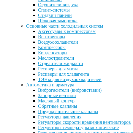
Осушители воздуха
Сплит-системы
Сэндвич-панели
Шоковая заморозка
Основные части холодильных систем
Аксессуары к компрессорам
Вентиляторы
Воздухоохладители
Компрессоры
Конденсаторы
Маслоотделители
Отделители жидкости
Ресиверы для масла
Ресиверы для хладагента
ТЭНы для воздухоохладителей
Автоматика и арматура
Виброгасители (вибровставки)
Запорные вентили
Масляный контур
Обратные клапаны
Предохранительные клапаны
Регуляторы давления
Регуляторы скорости вращения вентиляторов
Регуляторы температуры механические
Реле давления, протока, картриджные прессо