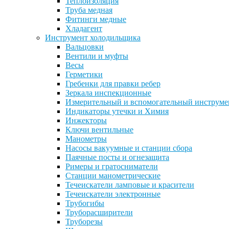
Теплоизоляция
Труба медная
Фитинги медные
Хладагент
Инструмент холодильщика
Вальцовки
Вентили и муфты
Весы
Герметики
Гребенки для правки ребер
Зеркала инспекционные
Измерительный и вспомогательный инструме
Индикаторы утечки и Химия
Инжекторы
Ключи вентильные
Манометры
Насосы вакуумные и станции сбора
Паячные посты и огнезащита
Римеры и гратосниматели
Станции манометрические
Течеискатели ламповые и красители
Течеискатели электронные
Трубогибы
Труборасширители
Труборезы