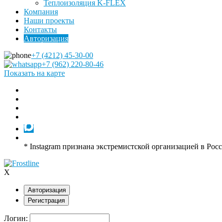
Теплоизоляция K-FLEX
Компания
Наши проекты
Контакты
Авторизация
+7 (4212) 45-30-00
+7 (962) 220-80-46
Показать на карте
* Instagram признана экстремистской организацией в Рос
X
Авторизация
Регистрация
Логин: