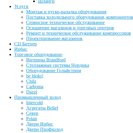
Шланги
Услуги
Монтаж и пуско-наладка оборудования
Поставка холодильного оборудования, компонентов
Сервисное техническое обслуживание
Оснащение магазинов и торговых центров
Ремонт и техническое обслуживание компрессоров
Проектирование магазинов
СЦ Битцер
Ирбис
Торговое оборудование
Витрины Brandford
Стеллажные системы Нордика
Оборудование Гольфстрим
be bloks!
Chilz
Carboma
Dazzl
Промышленный холод
Intercold
Агрегаты Belief
Север
Polair
Двери Ирбис
Двери Профхолод