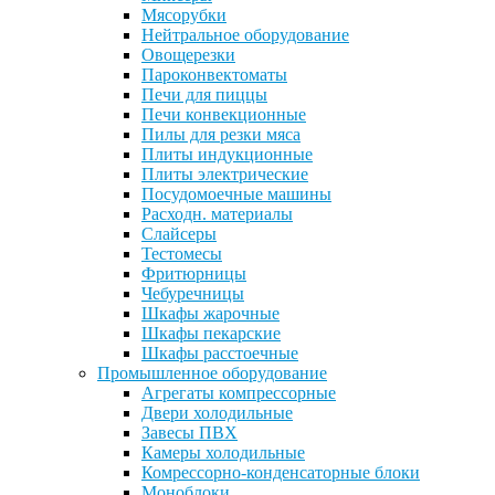
Мясорубки
Нейтральное оборудование
Овощерезки
Пароконвектоматы
Печи для пиццы
Печи конвекционные
Пилы для резки мяса
Плиты индукционные
Плиты электрические
Посудомоечные машины
Расходн. материалы
Слайсеры
Тестомесы
Фритюрницы
Чебуречницы
Шкафы жарочные
Шкафы пекарские
Шкафы расстоечные
Промышленное оборудование
Агрегаты компрессорные
Двери холодильные
Завесы ПВХ
Камеры холодильные
Комрессорно-конденсаторные блоки
Моноблоки