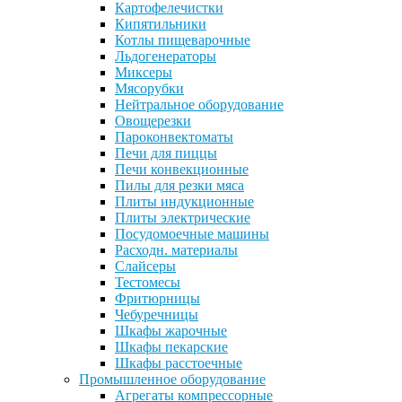
Картофелечистки
Кипятильники
Котлы пищеварочные
Льдогенераторы
Миксеры
Мясорубки
Нейтральное оборудование
Овощерезки
Пароконвектоматы
Печи для пиццы
Печи конвекционные
Пилы для резки мяса
Плиты индукционные
Плиты электрические
Посудомоечные машины
Расходн. материалы
Слайсеры
Тестомесы
Фритюрницы
Чебуречницы
Шкафы жарочные
Шкафы пекарские
Шкафы расстоечные
Промышленное оборудование
Агрегаты компрессорные