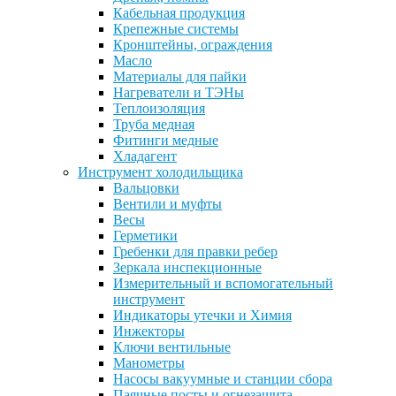
Кабельная продукция
Крепежные системы
Кронштейны, ограждения
Масло
Материалы для пайки
Нагреватели и ТЭНы
Теплоизоляция
Труба медная
Фитинги медные
Хладагент
Инструмент холодильщика
Вальцовки
Вентили и муфты
Весы
Герметики
Гребенки для правки ребер
Зеркала инспекционные
Измерительный и вспомогательный
инструмент
Индикаторы утечки и Химия
Инжекторы
Ключи вентильные
Манометры
Насосы вакуумные и станции сбора
Паячные посты и огнезащита