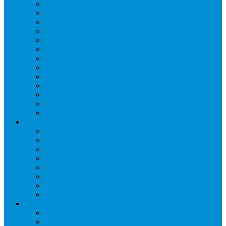
Запорные вентили
Масляный контур
Обратные клапаны
Предохранительные клапаны
Регуляторы давления
Регуляторы скорости вращения вентиляторов
Регуляторы температуры механические
Реле давления, протока, картриджные прессостаты
Смотровые стекла
Соленоидные клапаны и катушки
Терморегулирующие вентили (ТРВ)
Фильтры
Шумоглушители
Электрика и электроника
Автоматические выключатели
Датчики давления (преобразователи)
Датчики температуры
Контакторы
Переключатели и лампы сигнальные
Таймеры и реле
Щиты управления
Электронные контроллеры
Расходные материалы
Вибро- Шумо- Изоляция
Гайки, штуцеры