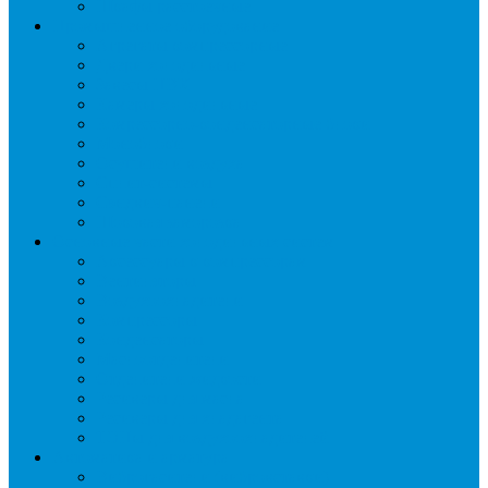
Шкафы расстоечные
Промышленное оборудование
Агрегаты компрессорные
Двери холодильные
Завесы ПВХ
Камеры холодильные
Комрессорно-конденсаторные блоки
Моноблоки
Осушители воздуха
Сплит-системы
Сэндвич-панели
Шоковая заморозка
Основные части холодильных систем
Аксессуары к компрессорам
Вентиляторы
Воздухоохладители
Компрессоры
Конденсаторы
Маслоотделители
Отделители жидкости
Ресиверы для масла
Ресиверы для хладагента
ТЭНы для воздухоохладителей
Автоматика и арматура
Виброгасители (вибровставки)