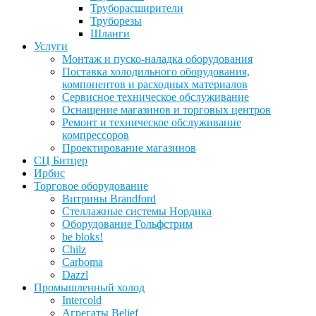
Труборасширители
Труборезы
Шланги
Услуги
Монтаж и пуско-наладка оборудования
Поставка холодильного оборудования,
компонентов и расходных материалов
Сервисное техническое обслуживание
Оснащение магазинов и торговых центров
Ремонт и техническое обслуживание
компрессоров
Проектирование магазинов
СЦ Битцер
Ирбис
Торговое оборудование
Витрины Brandford
Стеллажные системы Нордика
Оборудование Гольфстрим
be bloks!
Chilz
Carboma
Dazzl
Промышленный холод
Intercold
Агрегаты Belief