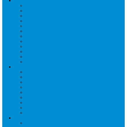
Торговое оборудование
Бонеты морозильные
Витрины кондитерские
Витрины морозильные
Витрины настольные
Витрины холодильные
Горки холодильные
Лари морозильные
Бонеты-Лари
Шкафы кондитерские
Столы холодильные
Шкафы морозильные
Шкафы холодильные
Стеллажи и прикассовая зона
Кассовые боксы
Комплектующие для стеллажей
Овощные развалы
Покупательские корзины и тележки
Распродажные корзины и столы
Стеллажи складские НОРДИКА
Стеллажи торговые НОРДИКА
Турникеты и ограждения
Шкафы для сумок
Технологическое оборудование
Аппараты для шаурмы