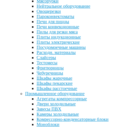
Мясорубки
Нейтральное оборудование
Овощерезки
Пароконвектоматы
Печи для пиццы
Печи конвекционные
Пилы для резки мяса
Плиты индукционные
Плиты электрические
Посудомоечные машины
Расходн. материалы
Слайсеры
Тестомесы
Фритюрницы
Чебуречницы
Шкафы жарочные
Шкафы пекарские
Шкафы расстоечные
Промышленное оборудование
Агрегаты компрессорные
Двери холодильные
Завесы ПВХ
Камеры холодильные
Комрессорно-конденсаторные блоки
Моноблоки