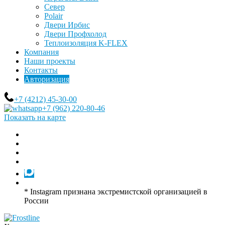
Север
Polair
Двери Ирбис
Двери Профхолод
Теплоизоляция K-FLEX
Компания
Наши проекты
Контакты
Авторизация
+7 (4212) 45-30-00
+7 (962) 220-80-46
Показать на карте
* Instagram признана экстремистской организацией в
России