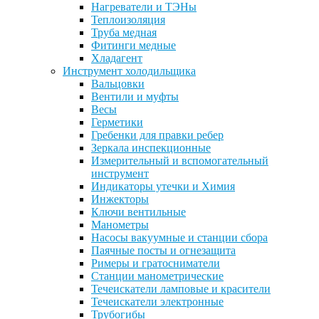
Нагреватели и ТЭНы
Теплоизоляция
Труба медная
Фитинги медные
Хладагент
Инструмент холодильщика
Вальцовки
Вентили и муфты
Весы
Герметики
Гребенки для правки ребер
Зеркала инспекционные
Измерительный и вспомогательный
инструмент
Индикаторы утечки и Химия
Инжекторы
Ключи вентильные
Манометры
Насосы вакуумные и станции сбора
Паячные посты и огнезащита
Римеры и гратосниматели
Станции манометрические
Течеискатели ламповые и красители
Течеискатели электронные
Трубогибы