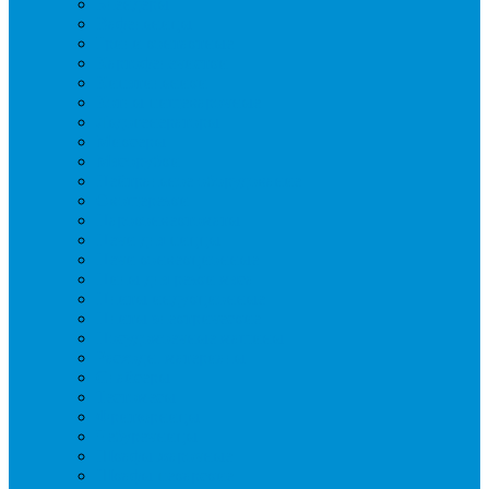
Блендеры
Вафельницы
Грили контактные
Картофелечистки
Кипятильники
Котлы пищеварочные
Льдогенераторы
Миксеры
Мясорубки
Нейтральное оборудование
Овощерезки
Пароконвектоматы
Печи для пиццы
Печи конвекционные
Пилы для резки мяса
Плиты индукционные
Плиты электрические
Посудомоечные машины
Расходн. материалы
Слайсеры
Тестомесы
Фритюрницы
Чебуречницы
Шкафы жарочные
Шкафы пекарские