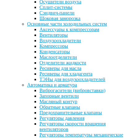
Осушители воздуха
Сплит-системы
Сэндвич-панели
Шоковая заморозка
Основные части холодильных систем
Аксессуары к компрессорам
Вентиляторы
Воздухоохладители
Компрессоры
Конденсаторы
Маслоотделители
Отделители жидкости
Ресиверы для масла
Ресиверы для хладагента
ТЭНы для воздухоохладителей
Автоматика и арматура
Виброгасители (вибровставки)
Запорные вентили
Масляный контур
Обратные клапаны
Предохранительные клапаны
Регуляторы давления
Регуляторы скорости вращения
вентиляторов
Регуляторы температуры механические