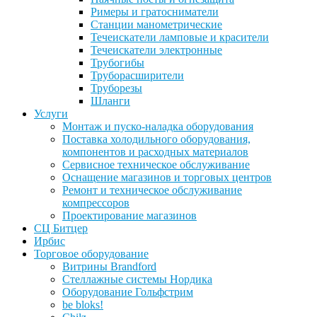
Римеры и гратосниматели
Станции манометрические
Течеискатели ламповые и красители
Течеискатели электронные
Трубогибы
Труборасширители
Труборезы
Шланги
Услуги
Монтаж и пуско-наладка оборудования
Поставка холодильного оборудования,
компонентов и расходных материалов
Сервисное техническое обслуживание
Оснащение магазинов и торговых центров
Ремонт и техническое обслуживание
компрессоров
Проектирование магазинов
СЦ Битцер
Ирбис
Торговое оборудование
Витрины Brandford
Стеллажные системы Нордика
Оборудование Гольфстрим
be bloks!