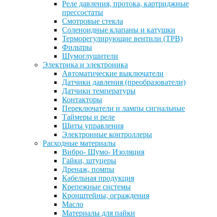
Реле давления, протока, картриджные
прессостаты
Смотровые стекла
Соленоидные клапаны и катушки
Терморегулирующие вентили (ТРВ)
Фильтры
Шумоглушители
Электрика и электроника
Автоматические выключатели
Датчики давления (преобразователи)
Датчики температуры
Контакторы
Переключатели и лампы сигнальные
Таймеры и реле
Щиты управления
Электронные контроллеры
Расходные материалы
Вибро- Шумо- Изоляция
Гайки, штуцеры
Дренаж, помпы
Кабельная продукция
Крепежные системы
Кронштейны, ограждения
Масло
Материалы для пайки