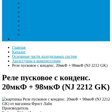
Римеры и гратосниматели
Станции манометрические
Течеискатели ламповые и красители
Течеискатели электронные
Трубогибы
Труборасширители
Труборезы
Шланги
Еще
Главная
Каталог
Основные части холодильных систем
Аксессуары к компрессорам
Реле пусковое с конденс. 20мкФ + 98мкФ (NJ 2212 GK)
Реле пусковое с конденс.
20мкФ + 98мкФ (NJ 2212 GK)
Производитель