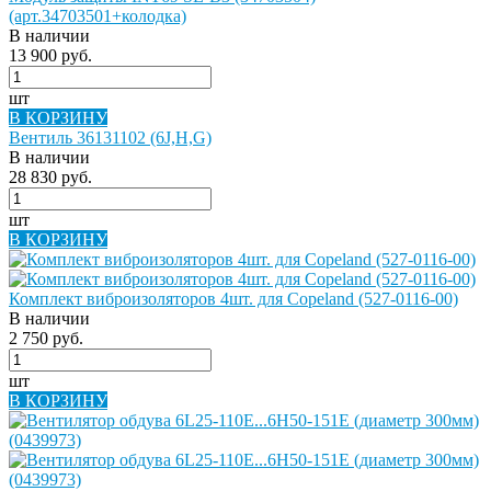
(арт.34703501+колодка)
В наличии
13 900 руб.
шт
В КОРЗИНУ
Вентиль 36131102 (6J,H,G)
В наличии
28 830 руб.
шт
В КОРЗИНУ
Комплект виброизоляторов 4шт. для Copeland (527-0116-00)
В наличии
2 750 руб.
шт
В КОРЗИНУ