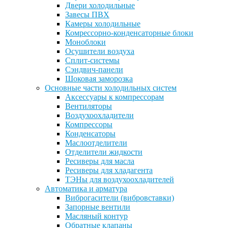
Двери холодильные
Завесы ПВХ
Камеры холодильные
Комрессорно-конденсаторные блоки
Моноблоки
Осушители воздуха
Сплит-системы
Сэндвич-панели
Шоковая заморозка
Основные части холодильных систем
Аксессуары к компрессорам
Вентиляторы
Воздухоохладители
Компрессоры
Конденсаторы
Маслоотделители
Отделители жидкости
Ресиверы для масла
Ресиверы для хладагента
ТЭНы для воздухоохладителей
Автоматика и арматура
Виброгасители (вибровставки)
Запорные вентили
Масляный контур
Обратные клапаны