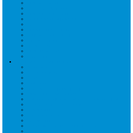
Дренаж, помпы
Кабельная продукция
Крепежные системы
Кронштейны, ограждения
Масло
Материалы для пайки
Нагреватели и ТЭНы
Теплоизоляция
Труба медная
Фитинги медные
Хладагент
Инструмент холодильщика
Вальцовки
Вентили и муфты
Весы
Герметики
Гребенки для правки ребер
Зеркала инспекционные
Измерительный и вспомогательный инструмент
Индикаторы утечки и Химия
Инжекторы
Ключи вентильные
Манометры
Насосы вакуумные и станции сбора
Паячные посты и огнезащита