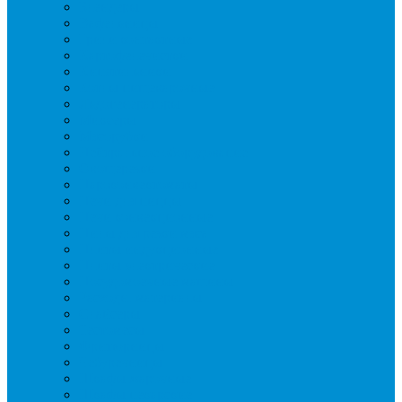
Блендеры
Вафельницы
Грили контактные
Картофелечистки
Кипятильники
Котлы пищеварочные
Льдогенераторы
Миксеры
Мясорубки
Нейтральное оборудование
Овощерезки
Пароконвектоматы
Печи для пиццы
Печи конвекционные
Пилы для резки мяса
Плиты индукционные
Плиты электрические
Посудомоечные машины
Расходн. материалы
Слайсеры
Тестомесы
Фритюрницы
Чебуречницы
Шкафы жарочные
Шкафы пекарские