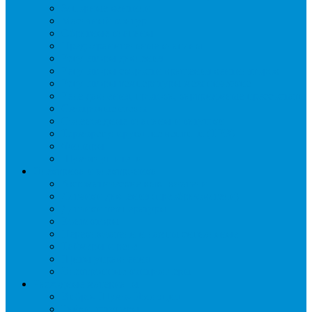
Запорные вентили
Масляный контур
Обратные клапаны
Предохранительные клапаны
Регуляторы давления
Регуляторы скорости вращения вентиляторов
Регуляторы температуры механические
Реле давления, протока, картриджные прессостаты
Смотровые стекла
Соленоидные клапаны и катушки
Терморегулирующие вентили (ТРВ)
Фильтры
Шумоглушители
Электрика и электроника
Автоматические выключатели
Датчики давления (преобразователи)
Датчики температуры
Контакторы
Переключатели и лампы сигнальные
Таймеры и реле
Щиты управления
Электронные контроллеры
Расходные материалы
Вибро- Шумо- Изоляция
Гайки, штуцеры