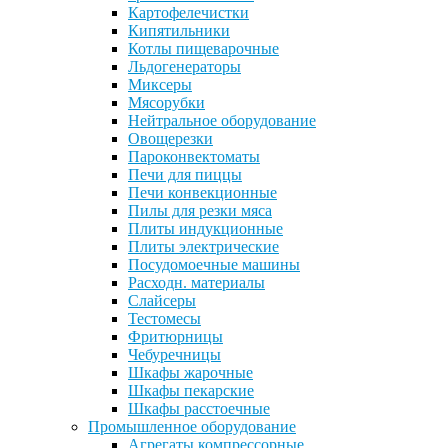
Картофелечистки
Кипятильники
Котлы пищеварочные
Льдогенераторы
Миксеры
Мясорубки
Нейтральное оборудование
Овощерезки
Пароконвектоматы
Печи для пиццы
Печи конвекционные
Пилы для резки мяса
Плиты индукционные
Плиты электрические
Посудомоечные машины
Расходн. материалы
Слайсеры
Тестомесы
Фритюрницы
Чебуречницы
Шкафы жарочные
Шкафы пекарские
Шкафы расстоечные
Промышленное оборудование
Агрегаты компрессорные