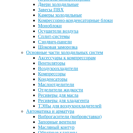
Двери холодильные
Завесы ПВХ
Камеры холодильные
Комрессорно-конденсаторные блоки
Моноблоки
Осушители воздуха
Сплит-системы
Сэндвич-панели
Шоковая заморозка
Основные части холодильных систем
Аксессуары к компрессорам
Вентиляторы
Воздухоохладители
Компрессоры
Конденсаторы
Маслоотделители
Отделители жидкости
Ресиверы для масла
Ресиверы для хладагента
ТЭНы для воздухоохладителей
Автоматика и арматура
Виброгасители (вибровставки)
Запорные вентили
Масляный контур
Обратные клапаны