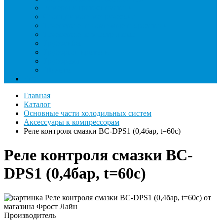
Римеры и гратосниматели
Станции манометрические
Течеискатели ламповые и красители
Течеискатели электронные
Трубогибы
Труборасширители
Труборезы
Шланги
Еще
Главная
Каталог
Основные части холодильных систем
Аксессуары к компрессорам
Реле контроля смазки BC-DPS1 (0,4бар, t=60c)
Реле контроля смазки BC-
DPS1 (0,4бар, t=60c)
Производитель