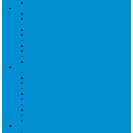
Шкафы расстоечные
Промышленное оборудование
Агрегаты компрессорные
Двери холодильные
Завесы ПВХ
Камеры холодильные
Комрессорно-конденсаторные блоки
Моноблоки
Осушители воздуха
Сплит-системы
Сэндвич-панели
Шоковая заморозка
Основные части холодильных систем
Аксессуары к компрессорам
Вентиляторы
Воздухоохладители
Компрессоры
Конденсаторы
Маслоотделители
Отделители жидкости
Ресиверы для масла
Ресиверы для хладагента
ТЭНы для воздухоохладителей
Автоматика и арматура
Виброгасители (вибровставки)