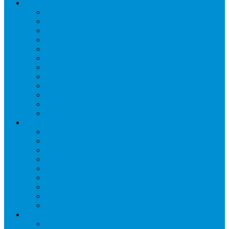
Торговое оборудование
Бонеты морозильные
Витрины кондитерские
Витрины морозильные
Витрины настольные
Витрины холодильные
Горки холодильные
Лари морозильные
Бонеты-Лари
Шкафы кондитерские
Столы холодильные
Шкафы морозильные
Шкафы холодильные
Стеллажи и прикассовая зона
Кассовые боксы
Комплектующие для стеллажей
Овощные развалы
Покупательские корзины и тележки
Распродажные корзины и столы
Стеллажи складские НОРДИКА
Стеллажи торговые НОРДИКА
Турникеты и ограждения
Шкафы для сумок
Технологическое оборудование
Аппараты для шаурмы