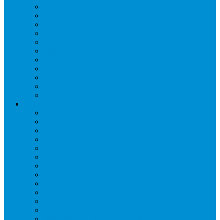
Дренаж, помпы
Кабельная продукция
Крепежные системы
Кронштейны, ограждения
Масло
Материалы для пайки
Нагреватели и ТЭНы
Теплоизоляция
Труба медная
Фитинги медные
Хладагент
Инструмент холодильщика
Вальцовки
Вентили и муфты
Весы
Герметики
Гребенки для правки ребер
Зеркала инспекционные
Измерительный и вспомогательный инструмент
Индикаторы утечки и Химия
Инжекторы
Ключи вентильные
Манометры
Насосы вакуумные и станции сбора
Паячные посты и огнезащита