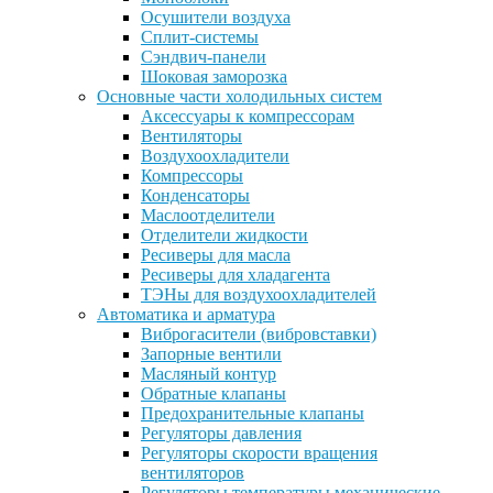
Осушители воздуха
Сплит-системы
Сэндвич-панели
Шоковая заморозка
Основные части холодильных систем
Аксессуары к компрессорам
Вентиляторы
Воздухоохладители
Компрессоры
Конденсаторы
Маслоотделители
Отделители жидкости
Ресиверы для масла
Ресиверы для хладагента
ТЭНы для воздухоохладителей
Автоматика и арматура
Виброгасители (вибровставки)
Запорные вентили
Масляный контур
Обратные клапаны
Предохранительные клапаны
Регуляторы давления
Регуляторы скорости вращения
вентиляторов
Регуляторы температуры механические