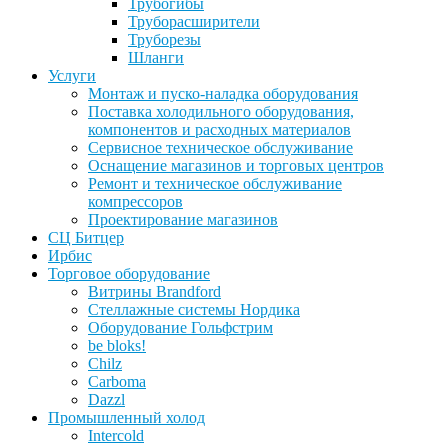
Трубогибы
Труборасширители
Труборезы
Шланги
Услуги
Монтаж и пуско-наладка оборудования
Поставка холодильного оборудования,
компонентов и расходных материалов
Сервисное техническое обслуживание
Оснащение магазинов и торговых центров
Ремонт и техническое обслуживание
компрессоров
Проектирование магазинов
СЦ Битцер
Ирбис
Торговое оборудование
Витрины Brandford
Стеллажные системы Нордика
Оборудование Гольфстрим
be bloks!
Chilz
Carboma
Dazzl
Промышленный холод
Intercold