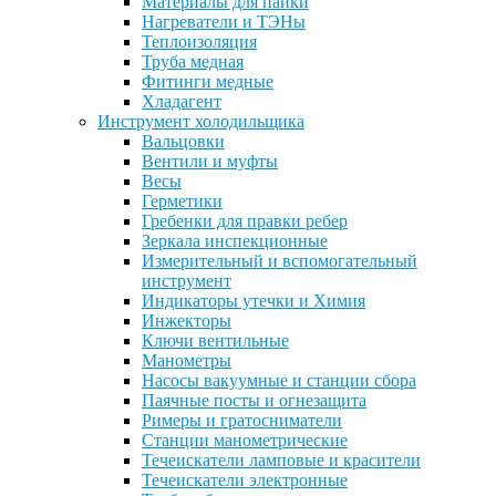
Материалы для пайки
Нагреватели и ТЭНы
Теплоизоляция
Труба медная
Фитинги медные
Хладагент
Инструмент холодильщика
Вальцовки
Вентили и муфты
Весы
Герметики
Гребенки для правки ребер
Зеркала инспекционные
Измерительный и вспомогательный
инструмент
Индикаторы утечки и Химия
Инжекторы
Ключи вентильные
Манометры
Насосы вакуумные и станции сбора
Паячные посты и огнезащита
Римеры и гратосниматели
Станции манометрические
Течеискатели ламповые и красители
Течеискатели электронные