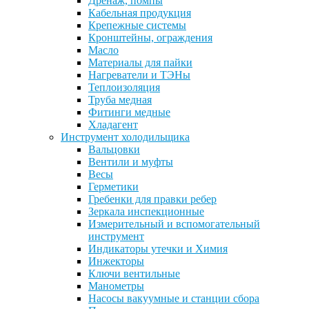
Дренаж, помпы
Кабельная продукция
Крепежные системы
Кронштейны, ограждения
Масло
Материалы для пайки
Нагреватели и ТЭНы
Теплоизоляция
Труба медная
Фитинги медные
Хладагент
Инструмент холодильщика
Вальцовки
Вентили и муфты
Весы
Герметики
Гребенки для правки ребер
Зеркала инспекционные
Измерительный и вспомогательный
инструмент
Индикаторы утечки и Химия
Инжекторы
Ключи вентильные
Манометры
Насосы вакуумные и станции сбора