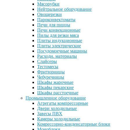
Мясорубки
Нейтральное оборудование
Овощерезки
Пароконвектоматы
Печи для пиццы
Печи конвекционные
Пилы для резки мяса
Плиты индукционные
Плиты электрические
Посудомоечные машины
Расходн. материалы
Слайсеры
Тестомесы
Фритюрницы
Чебуречницы
Шкафы жарочные
Шкафы пекарские
Шкафы расстоечные
Промышленное оборудование
Агрегаты компрессорные
Двери холодильные
Завесы ПВХ
Камеры холодильные
Комрессорно-конденсаторные блоки
Моноблоки