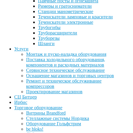
Паячные посты и огнезащита
Римеры и гратосниматели
Станции манометрические
Течеискатели ламповые и красители
Течеискатели электронные
Трубогибы
Труборасширители
Труборезы
Шланги
Услуги
Монтаж и пуско-наладка оборудования
Поставка холодильного оборудования,
компонентов и расходных материалов
Сервисное техническое обслуживание
Оснащение магазинов и торговых центров
Ремонт и техническое обслуживание
компрессоров
Проектирование магазинов
СЦ Битцер
Ирбис
Торговое оборудование
Витрины Brandford
Стеллажные системы Нордика
Оборудование Гольфстрим
be bloks!