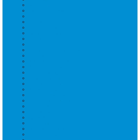
Вафельницы
Грили контактные
Картофелечистки
Кипятильники
Котлы пищеварочные
Льдогенераторы
Миксеры
Мясорубки
Нейтральное оборудование
Овощерезки
Пароконвектоматы
Печи для пиццы
Печи конвекционные
Пилы для резки мяса
Плиты индукционные
Плиты электрические
Посудомоечные машины
Расходн. материалы
Слайсеры
Тестомесы
Фритюрницы
Чебуречницы
Шкафы жарочные
Шкафы пекарские
Шкафы расстоечные