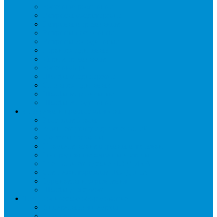
Бонеты морозильные
Витрины кондитерские
Витрины морозильные
Витрины настольные
Витрины холодильные
Горки холодильные
Лари морозильные
Бонеты-Лари
Шкафы кондитерские
Столы холодильные
Шкафы морозильные
Шкафы холодильные
Стеллажи и прикассовая зона
Кассовые боксы
Комплектующие для стеллажей
Овощные развалы
Покупательские корзины и тележки
Распродажные корзины и столы
Стеллажи складские НОРДИКА
Стеллажи торговые НОРДИКА
Турникеты и ограждения
Шкафы для сумок
Технологическое оборудование
Аппараты для шаурмы
Блендеры