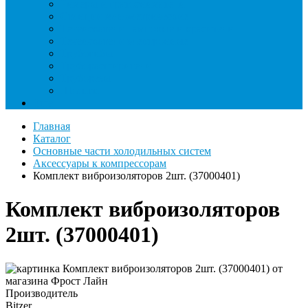
Римеры и гратосниматели
Станции манометрические
Течеискатели ламповые и красители
Течеискатели электронные
Трубогибы
Труборасширители
Труборезы
Шланги
Еще
Главная
Каталог
Основные части холодильных систем
Аксессуары к компрессорам
Комплект виброизоляторов 2шт. (37000401)
Комплект виброизоляторов
2шт. (37000401)
Производитель
Bitzer