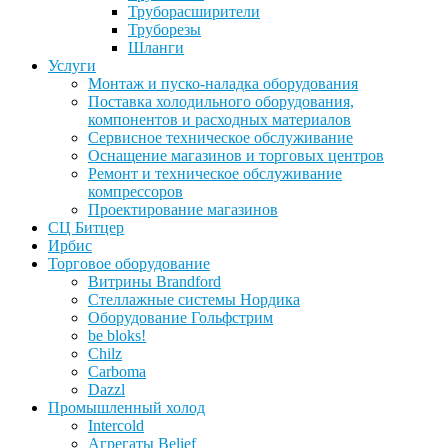
Труборасширители
Труборезы
Шланги
Услуги
Монтаж и пуско-наладка оборудования
Поставка холодильного оборудования,
компонентов и расходных материалов
Сервисное техническое обслуживание
Оснащение магазинов и торговых центров
Ремонт и техническое обслуживание
компрессоров
Проектирование магазинов
СЦ Битцер
Ирбис
Торговое оборудование
Витрины Brandford
Стеллажные системы Нордика
Оборудование Гольфстрим
be bloks!
Chilz
Carboma
Dazzl
Промышленный холод
Intercold
Агрегаты Belief