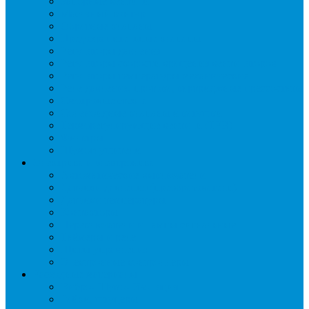
Запорные вентили
Масляный контур
Обратные клапаны
Предохранительные клапаны
Регуляторы давления
Регуляторы скорости вращения вентиляторов
Регуляторы температуры механические
Реле давления, протока, картриджные прессостаты
Смотровые стекла
Соленоидные клапаны и катушки
Терморегулирующие вентили (ТРВ)
Фильтры
Шумоглушители
Электрика и электроника
Автоматические выключатели
Датчики давления (преобразователи)
Датчики температуры
Контакторы
Переключатели и лампы сигнальные
Таймеры и реле
Щиты управления
Электронные контроллеры
Расходные материалы
Вибро- Шумо- Изоляция
Гайки, штуцеры