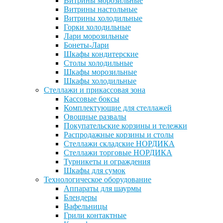
Витрины морозильные
Витрины настольные
Витрины холодильные
Горки холодильные
Лари морозильные
Бонеты-Лари
Шкафы кондитерские
Столы холодильные
Шкафы морозильные
Шкафы холодильные
Стеллажи и прикассовая зона
Кассовые боксы
Комплектующие для стеллажей
Овощные развалы
Покупательские корзины и тележки
Распродажные корзины и столы
Стеллажи складские НОРДИКА
Стеллажи торговые НОРДИКА
Турникеты и ограждения
Шкафы для сумок
Технологическое оборудование
Аппараты для шаурмы
Блендеры
Вафельницы
Грили контактные