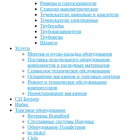
Римеры и гратосниматели
Станции манометрические
Течеискатели ламповые и красители
Течеискатели электронные
Трубогибы
Труборасширители
Труборезы
Шланги
Услуги
Монтаж и пуско-наладка оборудования
Поставка холодильного оборудования,
компонентов и расходных материалов
Сервисное техническое обслуживание
Оснащение магазинов и торговых центров
Ремонт и техническое обслуживание
компрессоров
Проектирование магазинов
СЦ Битцер
Ирбис
Торговое оборудование
Витрины Brandford
Стеллажные системы Нордика
Оборудование Гольфстрим
be bloks!
Chilz