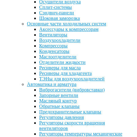
Осушители воздуха
Сплит-системы
Сэндвич-панели
Шоковая заморозка
Основные части холодильных систем
Аксессуары к компрессорам
Вентиляторы
Воздухоохладители
Компрессоры
Конденсаторы
Маслоотделители
Отделители жидкости
Ресиверы для масла
Ресиверы для хладагента
ТЭНы для воздухоохладителей
Автоматика и арматура
Виброгасители (вибровставки)
Запорные вентили
Масляный контур
Обратные клапаны
Предохранительные клапаны
Регуляторы давления
Регуляторы скорости вращения
вентиляторов
Регуляторы температуры механические