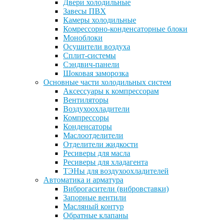
Двери холодильные
Завесы ПВХ
Камеры холодильные
Комрессорно-конденсаторные блоки
Моноблоки
Осушители воздуха
Сплит-системы
Сэндвич-панели
Шоковая заморозка
Основные части холодильных систем
Аксессуары к компрессорам
Вентиляторы
Воздухоохладители
Компрессоры
Конденсаторы
Маслоотделители
Отделители жидкости
Ресиверы для масла
Ресиверы для хладагента
ТЭНы для воздухоохладителей
Автоматика и арматура
Виброгасители (вибровставки)
Запорные вентили
Масляный контур
Обратные клапаны