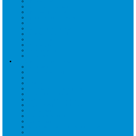
Дренаж, помпы
Кабельная продукция
Крепежные системы
Кронштейны, ограждения
Масло
Материалы для пайки
Нагреватели и ТЭНы
Теплоизоляция
Труба медная
Фитинги медные
Хладагент
Инструмент холодильщика
Вальцовки
Вентили и муфты
Весы
Герметики
Гребенки для правки ребер
Зеркала инспекционные
Измерительный и вспомогательный инструмент
Индикаторы утечки и Химия
Инжекторы
Ключи вентильные
Манометры
Насосы вакуумные и станции сбора
Паячные посты и огнезащита