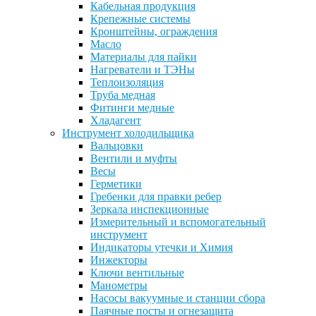
Кабельная продукция
Крепежные системы
Кронштейны, ограждения
Масло
Материалы для пайки
Нагреватели и ТЭНы
Теплоизоляция
Труба медная
Фитинги медные
Хладагент
Инструмент холодильщика
Вальцовки
Вентили и муфты
Весы
Герметики
Гребенки для правки ребер
Зеркала инспекционные
Измерительный и вспомогательный
инструмент
Индикаторы утечки и Химия
Инжекторы
Ключи вентильные
Манометры
Насосы вакуумные и станции сбора
Паячные посты и огнезащита