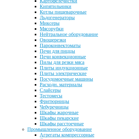
Картофелечистки
Кипятильники
Котлы пищеварочные
Льдогенераторы
Миксеры
Мясорубки
Нейтральное оборудование
Овощерезки
Пароконвектоматы
Печи для пиццы
Печи конвекционные
Пилы для резки мяса
Плиты индукционные
Плиты электрические
Посудомоечные машины
Расходн. материалы
Слайсеры
Тестомесы
Фритюрницы
Чебуречницы
Шкафы жарочные
Шкафы пекарские
Шкафы расстоечные
Промышленное оборудование
Агрегаты компрессорные