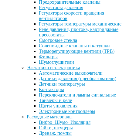
Предохранительные клапаны
Регуляторы давления
Регуляторы скорости вращения
вентиляторов
Регуляторы температуры механические
Реле давления, протока, картриджные
прессостаты
Смотровые стекла
Соленоидные клапаны и катушки
Терморегулирующие вентили (ТРВ)
Фильтры
Шумоглушители
Электрика и электроника
Автоматические выключатели
Датчики давления (преобразователи)
Датчики температуры
Контакторы
Переключатели и лампы сигнальные
Таймеры и реле
Щиты управления
Электронные контроллеры
Расходные материалы
Вибро- Шумо- Изоляция
Гайки, штуцеры
Дренаж, помпы