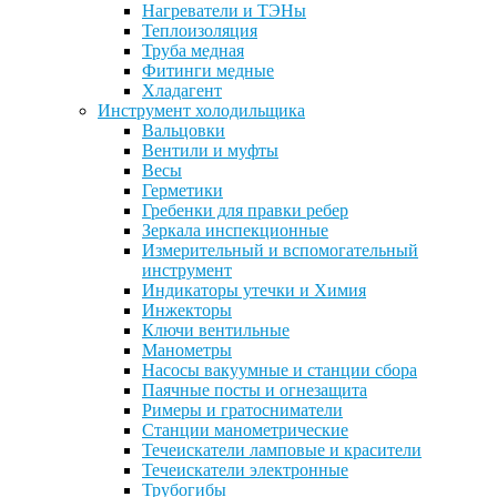
Нагреватели и ТЭНы
Теплоизоляция
Труба медная
Фитинги медные
Хладагент
Инструмент холодильщика
Вальцовки
Вентили и муфты
Весы
Герметики
Гребенки для правки ребер
Зеркала инспекционные
Измерительный и вспомогательный
инструмент
Индикаторы утечки и Химия
Инжекторы
Ключи вентильные
Манометры
Насосы вакуумные и станции сбора
Паячные посты и огнезащита
Римеры и гратосниматели
Станции манометрические
Течеискатели ламповые и красители
Течеискатели электронные
Трубогибы