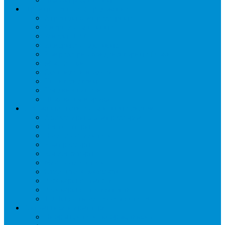
Промышленное оборудование
Агрегаты компрессорные
Двери холодильные
Завесы ПВХ
Камеры холодильные
Комрессорно-конденсаторные блоки
Моноблоки
Осушители воздуха
Сплит-системы
Сэндвич-панели
Шоковая заморозка
Основные части холодильных систем
Аксессуары к компрессорам
Вентиляторы
Воздухоохладители
Компрессоры
Конденсаторы
Маслоотделители
Отделители жидкости
Ресиверы для масла
Ресиверы для хладагента
ТЭНы для воздухоохладителей
Автоматика и арматура
Виброгасители (вибровставки)