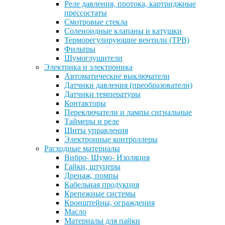
Реле давления, протока, картриджные
прессостаты
Смотровые стекла
Соленоидные клапаны и катушки
Терморегулирующие вентили (ТРВ)
Фильтры
Шумоглушители
Электрика и электроника
Автоматические выключатели
Датчики давления (преобразователи)
Датчики температуры
Контакторы
Переключатели и лампы сигнальные
Таймеры и реле
Щиты управления
Электронные контроллеры
Расходные материалы
Вибро- Шумо- Изоляция
Гайки, штуцеры
Дренаж, помпы
Кабельная продукция
Крепежные системы
Кронштейны, ограждения
Масло
Материалы для пайки