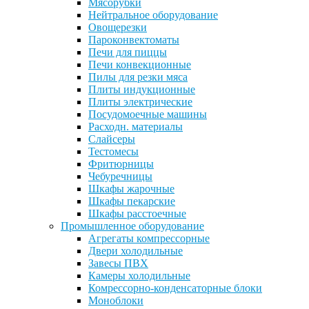
Мясорубки
Нейтральное оборудование
Овощерезки
Пароконвектоматы
Печи для пиццы
Печи конвекционные
Пилы для резки мяса
Плиты индукционные
Плиты электрические
Посудомоечные машины
Расходн. материалы
Слайсеры
Тестомесы
Фритюрницы
Чебуречницы
Шкафы жарочные
Шкафы пекарские
Шкафы расстоечные
Промышленное оборудование
Агрегаты компрессорные
Двери холодильные
Завесы ПВХ
Камеры холодильные
Комрессорно-конденсаторные блоки
Моноблоки