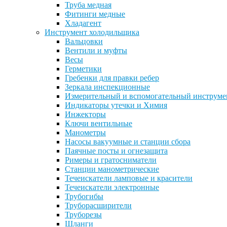
Труба медная
Фитинги медные
Хладагент
Инструмент холодильщика
Вальцовки
Вентили и муфты
Весы
Герметики
Гребенки для правки ребер
Зеркала инспекционные
Измерительный и вспомогательный инструме
Индикаторы утечки и Химия
Инжекторы
Ключи вентильные
Манометры
Насосы вакуумные и станции сбора
Паячные посты и огнезащита
Римеры и гратосниматели
Станции манометрические
Течеискатели ламповые и красители
Течеискатели электронные
Трубогибы
Труборасширители
Труборезы
Шланги