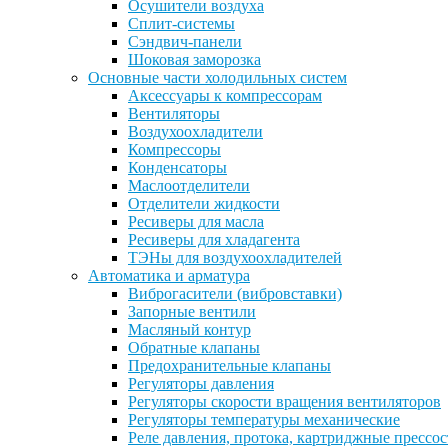
Осушители воздуха
Сплит-системы
Сэндвич-панели
Шоковая заморозка
Основные части холодильных систем
Аксессуары к компрессорам
Вентиляторы
Воздухоохладители
Компрессоры
Конденсаторы
Маслоотделители
Отделители жидкости
Ресиверы для масла
Ресиверы для хладагента
ТЭНы для воздухоохладителей
Автоматика и арматура
Виброгасители (вибровставки)
Запорные вентили
Масляный контур
Обратные клапаны
Предохранительные клапаны
Регуляторы давления
Регуляторы скорости вращения вентиляторов
Регуляторы температуры механические
Реле давления, протока, картриджные прессо