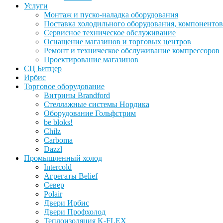
Услуги
Монтаж и пуско-наладка оборудования
Поставка холодильного оборудования, компонентов
Сервисное техническое обслуживание
Оснащение магазинов и торговых центров
Ремонт и техническое обслуживание компрессоров
Проектирование магазинов
СЦ Битцер
Ирбис
Торговое оборудование
Витрины Brandford
Стеллажные системы Нордика
Оборудование Гольфстрим
be bloks!
Chilz
Carboma
Dazzl
Промышленный холод
Intercold
Агрегаты Belief
Север
Polair
Двери Ирбис
Двери Профхолод
Теплоизоляция K-FLEX