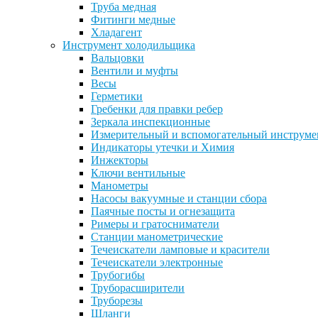
Труба медная
Фитинги медные
Хладагент
Инструмент холодильщика
Вальцовки
Вентили и муфты
Весы
Герметики
Гребенки для правки ребер
Зеркала инспекционные
Измерительный и вспомогательный инструме
Индикаторы утечки и Химия
Инжекторы
Ключи вентильные
Манометры
Насосы вакуумные и станции сбора
Паячные посты и огнезащита
Римеры и гратосниматели
Станции манометрические
Течеискатели ламповые и красители
Течеискатели электронные
Трубогибы
Труборасширители
Труборезы
Шланги