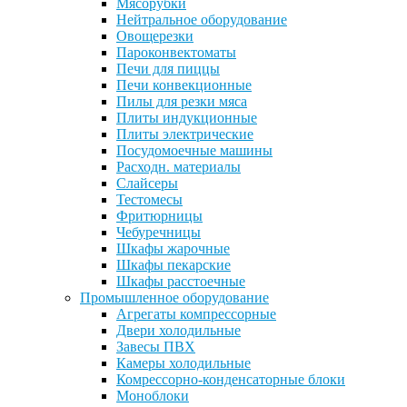
Мясорубки
Нейтральное оборудование
Овощерезки
Пароконвектоматы
Печи для пиццы
Печи конвекционные
Пилы для резки мяса
Плиты индукционные
Плиты электрические
Посудомоечные машины
Расходн. материалы
Слайсеры
Тестомесы
Фритюрницы
Чебуречницы
Шкафы жарочные
Шкафы пекарские
Шкафы расстоечные
Промышленное оборудование
Агрегаты компрессорные
Двери холодильные
Завесы ПВХ
Камеры холодильные
Комрессорно-конденсаторные блоки
Моноблоки