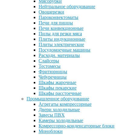
Мясорубки
Нейтральное оборудование
Овощерезки
Пароконвектоматы
Печи для пиццы
Печи конвекционные
Пилы для резки мяса
Плиты индукционные
Плиты электрические
Посудомоечные машины
Расходн. материалы
Слайсеры
Тестомесы
Фритюрницы
Чебуречницы
Шкафы жарочные
Шкафы пекарские
Шкафы расстоечные
Промышленное оборудование
Агрегаты компрессорные
Двери холодильные
Завесы ПВХ
Камеры холодильные
Комрессорно-конденсаторные блоки
Моноблоки