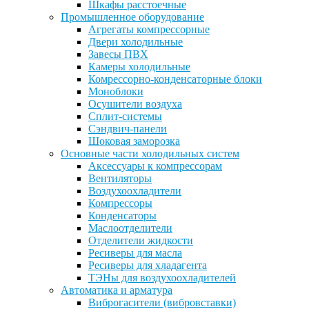
Шкафы расстоечные
Промышленное оборудование
Агрегаты компрессорные
Двери холодильные
Завесы ПВХ
Камеры холодильные
Комрессорно-конденсаторные блоки
Моноблоки
Осушители воздуха
Сплит-системы
Сэндвич-панели
Шоковая заморозка
Основные части холодильных систем
Аксессуары к компрессорам
Вентиляторы
Воздухоохладители
Компрессоры
Конденсаторы
Маслоотделители
Отделители жидкости
Ресиверы для масла
Ресиверы для хладагента
ТЭНы для воздухоохладителей
Автоматика и арматура
Виброгасители (вибровставки)