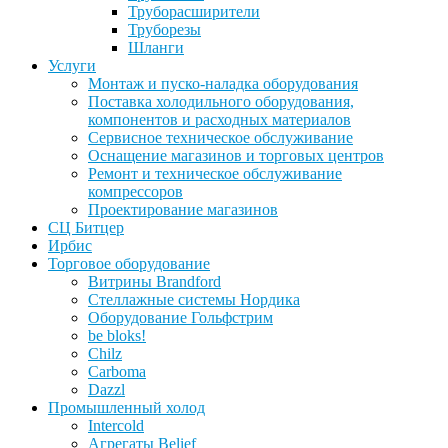
Труборасширители
Труборезы
Шланги
Услуги
Монтаж и пуско-наладка оборудования
Поставка холодильного оборудования,
компонентов и расходных материалов
Сервисное техническое обслуживание
Оснащение магазинов и торговых центров
Ремонт и техническое обслуживание
компрессоров
Проектирование магазинов
СЦ Битцер
Ирбис
Торговое оборудование
Витрины Brandford
Стеллажные системы Нордика
Оборудование Гольфстрим
be bloks!
Chilz
Carboma
Dazzl
Промышленный холод
Intercold
Агрегаты Belief