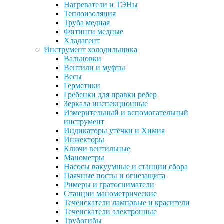
Нагреватели и ТЭНы
Теплоизоляция
Труба медная
Фитинги медные
Хладагент
Инструмент холодильщика
Вальцовки
Вентили и муфты
Весы
Герметики
Гребенки для правки ребер
Зеркала инспекционные
Измерительный и вспомогательный
инструмент
Индикаторы утечки и Химия
Инжекторы
Ключи вентильные
Манометры
Насосы вакуумные и станции сбора
Паячные посты и огнезащита
Римеры и гратосниматели
Станции манометрические
Течеискатели ламповые и красители
Течеискатели электронные
Трубогибы