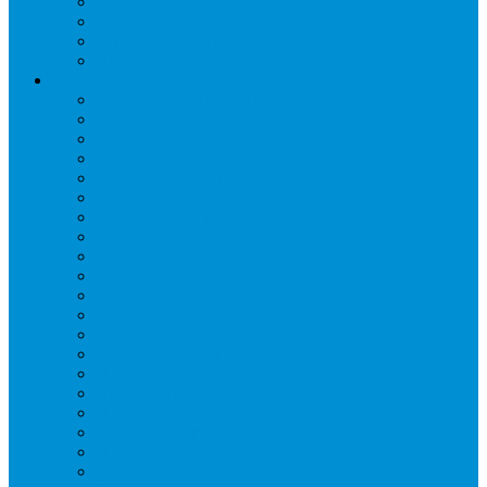
Стеллажи складские НОРДИКА
Стеллажи торговые НОРДИКА
Турникеты и ограждения
Шкафы для сумок
Технологическое оборудование
Аппараты для шаурмы
Блендеры
Вафельницы
Грили контактные
Картофелечистки
Кипятильники
Котлы пищеварочные
Льдогенераторы
Миксеры
Мясорубки
Нейтральное оборудование
Овощерезки
Пароконвектоматы
Печи для пиццы
Печи конвекционные
Пилы для резки мяса
Плиты индукционные
Плиты электрические
Посудомоечные машины
Расходн. материалы