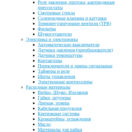
Реле давления, протока, картриджные
прессостаты
Смотровые стекла
Соленоидные клапаны и катушки
Терморегулирующие вентили (ТРВ)
Фильтры
Шумоглушители
Электрика и электроника
Автоматические выключатели
Датчики давления (преобразователи)
Датчики температуры
Контакторы
Переключатели и лампы сигнальные
Таймеры и реле
Щиты управления
Электронные контроллеры
Расходные материалы
Вибро- Шумо- Изоляция
Гайки, штуцеры
Дренаж, помпы
Кабельная продукция
Крепежные системы
Кронштейны, ограждения
Масло
Материалы для пайки