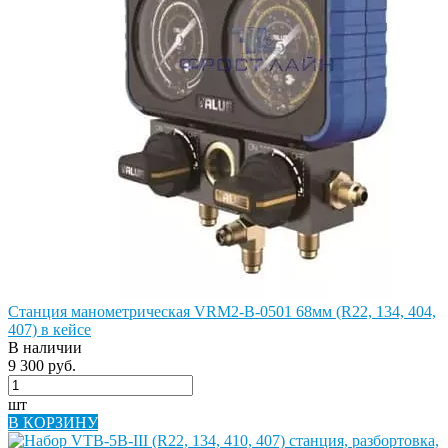
Станция манометрическая VRM2-B-0501 68мм (R22, 134, 404,
407) в кейсе
В наличии
9 300 руб.
шт
В КОРЗИНУ