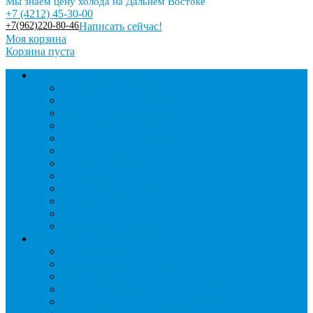
Мы знаем цену холода на Дальнем Востоке
+7 (4212) 45-30-00
+7(962)220-80-46
Написать сейчас!
Моя корзина
Корзина пуста
Торговое оборудование
Бонеты морозильные
Витрины кондитерские
Витрины морозильные
Витрины настольные
Витрины холодильные
Горки холодильные
Лари морозильные
Бонеты-Лари
Шкафы кондитерские
Столы холодильные
Шкафы морозильные
Шкафы холодильные
Стеллажи и прикассовая зона
Кассовые боксы
Комплектующие для стеллажей
Овощные развалы
Покупательские корзины и тележки
Распродажные корзины и столы