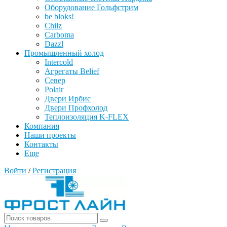
Оборудование Гольфстрим
be bloks!
Chilz
Carboma
Dazzl
Промышленный холод
Intercold
Агрегаты Belief
Север
Polair
Двери Ирбис
Двери Профхолод
Теплоизоляция K-FLEX
Компания
Наши проекты
Контакты
Еще
Войти
/
Регистрация