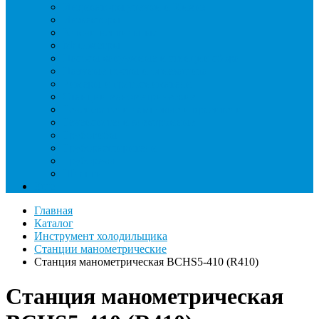
Индикаторы утечки и Химия
Инжекторы
Ключи вентильные
Манометры
Насосы вакуумные и станции сбора
Паячные посты и огнезащита
Римеры и гратосниматели
Станции манометрические
Течеискатели ламповые и красители
Течеискатели электронные
Трубогибы
Труборасширители
Труборезы
Шланги
Еще
Главная
Каталог
Инструмент холодильщика
Станции манометрические
Станция манометрическая BCHS5-410 (R410)
Станция манометрическая