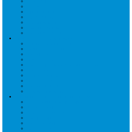
Слайсеры
Тестомесы
Фритюрницы
Чебуречницы
Шкафы жарочные
Шкафы пекарские
Шкафы расстоечные
Промышленное оборудование
Агрегаты компрессорные
Двери холодильные
Завесы ПВХ
Камеры холодильные
Комрессорно-конденсаторные блоки
Моноблоки
Осушители воздуха
Сплит-системы
Сэндвич-панели
Шоковая заморозка
Основные части холодильных систем
Аксессуары к компрессорам
Вентиляторы
Воздухоохладители
Компрессоры
Конденсаторы
Маслоотделители