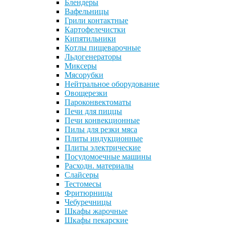
Блендеры
Вафельницы
Грили контактные
Картофелечистки
Кипятильники
Котлы пищеварочные
Льдогенераторы
Миксеры
Мясорубки
Нейтральное оборудование
Овощерезки
Пароконвектоматы
Печи для пиццы
Печи конвекционные
Пилы для резки мяса
Плиты индукционные
Плиты электрические
Посудомоечные машины
Расходн. материалы
Слайсеры
Тестомесы
Фритюрницы
Чебуречницы
Шкафы жарочные
Шкафы пекарские