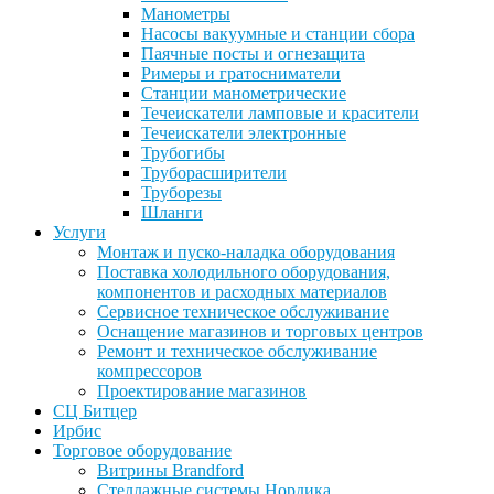
Манометры
Насосы вакуумные и станции сбора
Паячные посты и огнезащита
Римеры и гратосниматели
Станции манометрические
Течеискатели ламповые и красители
Течеискатели электронные
Трубогибы
Труборасширители
Труборезы
Шланги
Услуги
Монтаж и пуско-наладка оборудования
Поставка холодильного оборудования,
компонентов и расходных материалов
Сервисное техническое обслуживание
Оснащение магазинов и торговых центров
Ремонт и техническое обслуживание
компрессоров
Проектирование магазинов
СЦ Битцер
Ирбис
Торговое оборудование
Витрины Brandford
Стеллажные системы Нордика