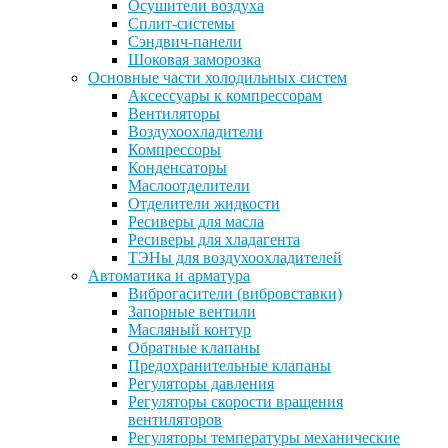
Осушители воздуха
Сплит-системы
Сэндвич-панели
Шоковая заморозка
Основные части холодильных систем
Аксессуары к компрессорам
Вентиляторы
Воздухоохладители
Компрессоры
Конденсаторы
Маслоотделители
Отделители жидкости
Ресиверы для масла
Ресиверы для хладагента
ТЭНы для воздухоохладителей
Автоматика и арматура
Виброгасители (вибровставки)
Запорные вентили
Масляный контур
Обратные клапаны
Предохранительные клапаны
Регуляторы давления
Регуляторы скорости вращения
вентиляторов
Регуляторы температуры механические