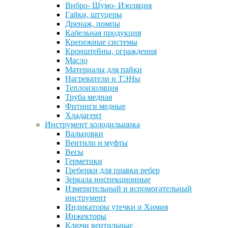
Вибро- Шумо- Изоляция
Гайки, штуцеры
Дренаж, помпы
Кабельная продукция
Крепежные системы
Кронштейны, ограждения
Масло
Материалы для пайки
Нагреватели и ТЭНы
Теплоизоляция
Труба медная
Фитинги медные
Хладагент
Инструмент холодильщика
Вальцовки
Вентили и муфты
Весы
Герметики
Гребенки для правки ребер
Зеркала инспекционные
Измерительный и вспомогательный
инструмент
Индикаторы утечки и Химия
Инжекторы
Ключи вентильные