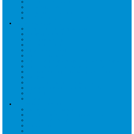
Отделители жидкости
Ресиверы для масла
Ресиверы для хладагента
ТЭНы для воздухоохладителей
Автоматика и арматура
Виброгасители (вибровставки)
Запорные вентили
Масляный контур
Обратные клапаны
Предохранительные клапаны
Регуляторы давления
Регуляторы скорости вращения вентиляторов
Регуляторы температуры механические
Реле давления, протока, картриджные прессостаты
Смотровые стекла
Соленоидные клапаны и катушки
Терморегулирующие вентили (ТРВ)
Фильтры
Шумоглушители
Электрика и электроника
Автоматические выключатели
Датчики давления (преобразователи)
Датчики температуры
Контакторы
Переключатели и лампы сигнальные