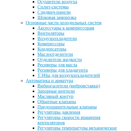
Осушители воздуха
Сплит-системы
Сэндвич-панели
Шоковая заморозка
Основные части холодильных систем
Аксессуары к компрессорам
Вентиляторы
Воздухоохладители
Компрессоры
Конденсаторы
Маслоотделители
Отделители жидкости
Ресиверы для масла
Ресиверы для хладагента
ТЭНы для воздухоохладителей
Автоматика и арматура
Виброгасители (вибровставки)
Запорные вентили
Масляный контур
Обратные клапаны
Предохранительные клапаны
Регуляторы давления
Регуляторы скорости вращения
вентиляторов
Регуляторы температуры механические