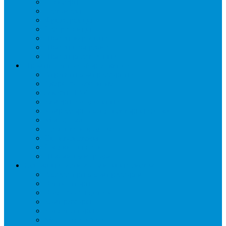
Слайсеры
Тестомесы
Фритюрницы
Чебуречницы
Шкафы жарочные
Шкафы пекарские
Шкафы расстоечные
Промышленное оборудование
Агрегаты компрессорные
Двери холодильные
Завесы ПВХ
Камеры холодильные
Комрессорно-конденсаторные блоки
Моноблоки
Осушители воздуха
Сплит-системы
Сэндвич-панели
Шоковая заморозка
Основные части холодильных систем
Аксессуары к компрессорам
Вентиляторы
Воздухоохладители
Компрессоры
Конденсаторы
Маслоотделители