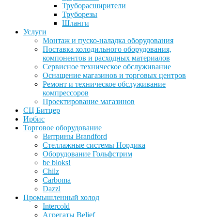
Труборасширители
Труборезы
Шланги
Услуги
Монтаж и пуско-наладка оборудования
Поставка холодильного оборудования,
компонентов и расходных материалов
Сервисное техническое обслуживание
Оснащение магазинов и торговых центров
Ремонт и техническое обслуживание
компрессоров
Проектирование магазинов
СЦ Битцер
Ирбис
Торговое оборудование
Витрины Brandford
Стеллажные системы Нордика
Оборудование Гольфстрим
be bloks!
Chilz
Carboma
Dazzl
Промышленный холод
Intercold
Агрегаты Belief