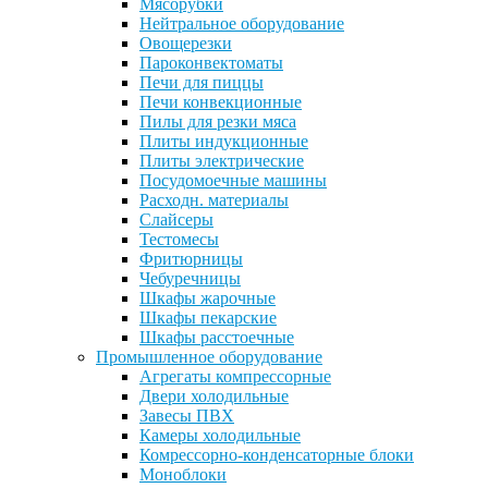
Мясорубки
Нейтральное оборудование
Овощерезки
Пароконвектоматы
Печи для пиццы
Печи конвекционные
Пилы для резки мяса
Плиты индукционные
Плиты электрические
Посудомоечные машины
Расходн. материалы
Слайсеры
Тестомесы
Фритюрницы
Чебуречницы
Шкафы жарочные
Шкафы пекарские
Шкафы расстоечные
Промышленное оборудование
Агрегаты компрессорные
Двери холодильные
Завесы ПВХ
Камеры холодильные
Комрессорно-конденсаторные блоки
Моноблоки