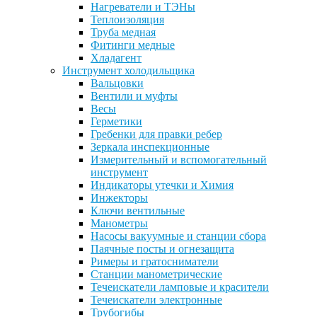
Нагреватели и ТЭНы
Теплоизоляция
Труба медная
Фитинги медные
Хладагент
Инструмент холодильщика
Вальцовки
Вентили и муфты
Весы
Герметики
Гребенки для правки ребер
Зеркала инспекционные
Измерительный и вспомогательный
инструмент
Индикаторы утечки и Химия
Инжекторы
Ключи вентильные
Манометры
Насосы вакуумные и станции сбора
Паячные посты и огнезащита
Римеры и гратосниматели
Станции манометрические
Течеискатели ламповые и красители
Течеискатели электронные
Трубогибы