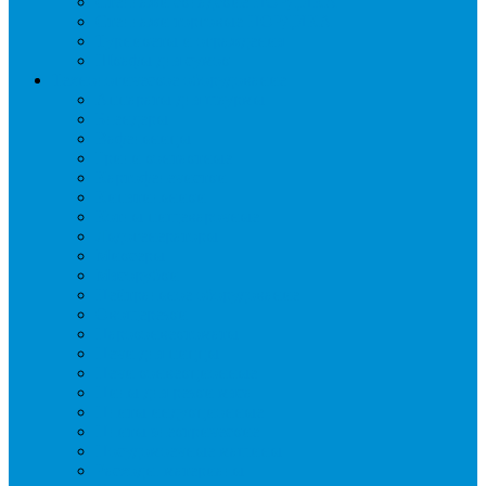
Стеллажи складские НОРДИКА
Стеллажи торговые НОРДИКА
Турникеты и ограждения
Шкафы для сумок
Технологическое оборудование
Аппараты для шаурмы
Блендеры
Вафельницы
Грили контактные
Картофелечистки
Кипятильники
Котлы пищеварочные
Льдогенераторы
Миксеры
Мясорубки
Нейтральное оборудование
Овощерезки
Пароконвектоматы
Печи для пиццы
Печи конвекционные
Пилы для резки мяса
Плиты индукционные
Плиты электрические
Посудомоечные машины
Расходн. материалы