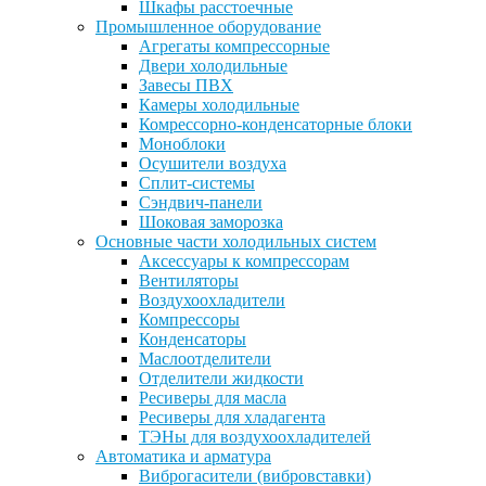
Шкафы расстоечные
Промышленное оборудование
Агрегаты компрессорные
Двери холодильные
Завесы ПВХ
Камеры холодильные
Комрессорно-конденсаторные блоки
Моноблоки
Осушители воздуха
Сплит-системы
Сэндвич-панели
Шоковая заморозка
Основные части холодильных систем
Аксессуары к компрессорам
Вентиляторы
Воздухоохладители
Компрессоры
Конденсаторы
Маслоотделители
Отделители жидкости
Ресиверы для масла
Ресиверы для хладагента
ТЭНы для воздухоохладителей
Автоматика и арматура
Виброгасители (вибровставки)