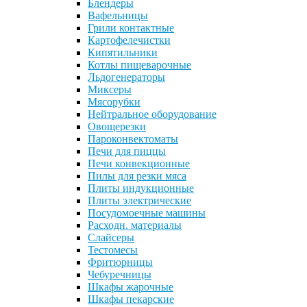
Блендеры
Вафельницы
Грили контактные
Картофелечистки
Кипятильники
Котлы пищеварочные
Льдогенераторы
Миксеры
Мясорубки
Нейтральное оборудование
Овощерезки
Пароконвектоматы
Печи для пиццы
Печи конвекционные
Пилы для резки мяса
Плиты индукционные
Плиты электрические
Посудомоечные машины
Расходн. материалы
Слайсеры
Тестомесы
Фритюрницы
Чебуречницы
Шкафы жарочные
Шкафы пекарские