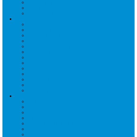
Таймеры и реле
Щиты управления
Электронные контроллеры
Расходные материалы
Вибро- Шумо- Изоляция
Гайки, штуцеры
Дренаж, помпы
Кабельная продукция
Крепежные системы
Кронштейны, ограждения
Масло
Материалы для пайки
Нагреватели и ТЭНы
Теплоизоляция
Труба медная
Фитинги медные
Хладагент
Инструмент холодильщика
Вальцовки
Вентили и муфты
Весы
Герметики
Гребенки для правки ребер
Зеркала инспекционные
Измерительный и вспомогательный инструмент