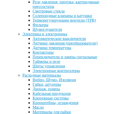
Реле давления, протока, картриджные
прессостаты
Смотровые стекла
Соленоидные клапаны и катушки
Терморегулирующие вентили (ТРВ)
Фильтры
Шумоглушители
Электрика и электроника
Автоматические выключатели
Датчики давления (преобразователи)
Датчики температуры
Контакторы
Переключатели и лампы сигнальные
Таймеры и реле
Щиты управления
Электронные контроллеры
Расходные материалы
Вибро- Шумо- Изоляция
Гайки, штуцеры
Дренаж, помпы
Кабельная продукция
Крепежные системы
Кронштейны, ограждения
Масло
Материалы для пайки