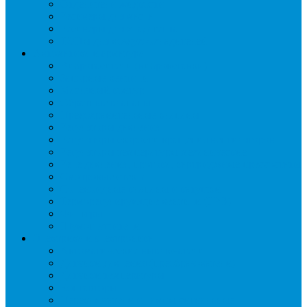
Отделители жидкости
Ресиверы для масла
Ресиверы для хладагента
ТЭНы для воздухоохладителей
Автоматика и арматура
Виброгасители (вибровставки)
Запорные вентили
Масляный контур
Обратные клапаны
Предохранительные клапаны
Регуляторы давления
Регуляторы скорости вращения вентиляторов
Регуляторы температуры механические
Реле давления, протока, картриджные прессостаты
Смотровые стекла
Соленоидные клапаны и катушки
Терморегулирующие вентили (ТРВ)
Фильтры
Шумоглушители
Электрика и электроника
Автоматические выключатели
Датчики давления (преобразователи)
Датчики температуры
Контакторы
Переключатели и лампы сигнальные