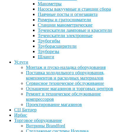
Манометры
Насосы вакуумные и станции сбора
Паячные посты и огнезащита
Римеры и гратосниматели
Станции манометрические
Течеискатели ламповые и красители
Течеискатели электронные
Трубогибы
Труборасширители
Труборезы
Шланги
Услуги
Монтаж и пуско-наладка оборудования
Поставка холодильного оборудования,
компонентов и расходных материалов
Сервисное техническое обслуживание
Оснащение магазинов и торговых центров
Ремонт и техническое обслуживание
компрессоров
Проектирование магазинов
СЦ Битцер
Ирбис
Торговое оборудование
Витрины Brandford
Стеллажные системы Нордика