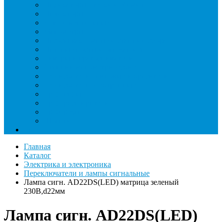
Индикаторы утечки и Химия
Инжекторы
Ключи вентильные
Манометры
Насосы вакуумные и станции сбора
Паячные посты и огнезащита
Римеры и гратосниматели
Станции манометрические
Течеискатели ламповые и красители
Течеискатели электронные
Трубогибы
Труборасширители
Труборезы
Шланги
Еще
Главная
Каталог
Электрика и электроника
Переключатели и лампы сигнальные
Лампа сигн. AD22DS(LED) матрица зеленый
230В,d22мм
Лампа сигн. AD22DS(LED)