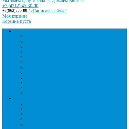
Мы знаем цену холода на Дальнем Востоке
+7 (4212) 45-30-00
+7(962)220-80-46
Написать сейчас!
Моя корзина
Корзина пуста
Торговое оборудование
Бонеты морозильные
Витрины кондитерские
Витрины морозильные
Витрины настольные
Витрины холодильные
Горки холодильные
Лари морозильные
Бонеты-Лари
Шкафы кондитерские
Столы холодильные
Шкафы морозильные
Шкафы холодильные
Стеллажи и прикассовая зона
Кассовые боксы
Комплектующие для стеллажей
Овощные развалы
Покупательские корзины и тележки
Распродажные корзины и столы