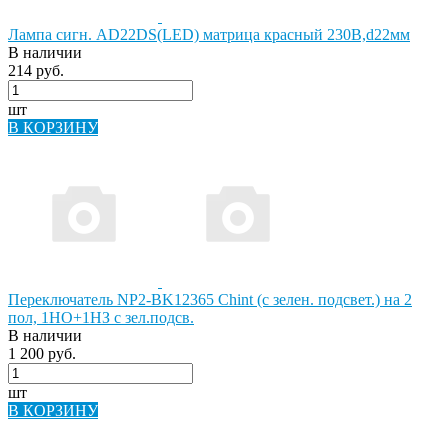
Лампа сигн. AD22DS(LED) матрица красный 230В,d22мм
В наличии
214 руб.
шт
В КОРЗИНУ
Переключатель NP2-BK12365 Chint (с зелен. подсвет.) на 2
пол, 1НО+1НЗ с зел.подсв.
В наличии
1 200 руб.
шт
В КОРЗИНУ