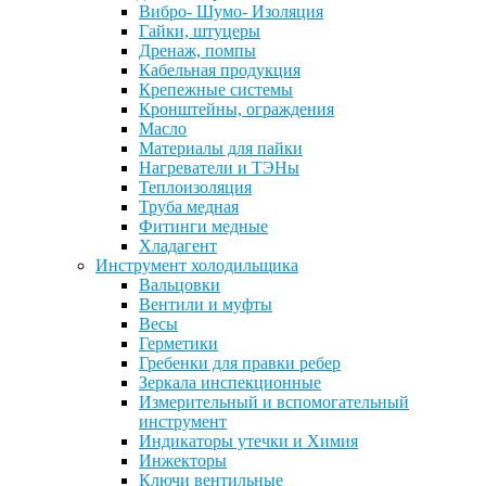
Вибро- Шумо- Изоляция
Гайки, штуцеры
Дренаж, помпы
Кабельная продукция
Крепежные системы
Кронштейны, ограждения
Масло
Материалы для пайки
Нагреватели и ТЭНы
Теплоизоляция
Труба медная
Фитинги медные
Хладагент
Инструмент холодильщика
Вальцовки
Вентили и муфты
Весы
Герметики
Гребенки для правки ребер
Зеркала инспекционные
Измерительный и вспомогательный
инструмент
Индикаторы утечки и Химия
Инжекторы
Ключи вентильные