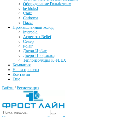
Оборудование Гольфстрим
be bloks!
Chilz
Carboma
Dazzl
Промышленный холод
Intercold
Агрегаты Belief
Север
Polair
Двери Ирбис
Двери Профхолод
Теплоизоляция K-FLEX
Компания
Наши проекты
Контакты
Еще
Войти
/
Регистрация