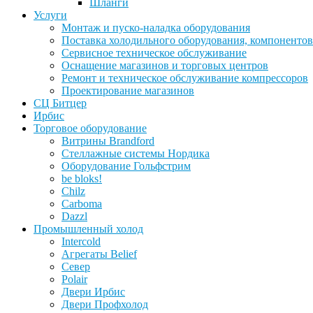
Шланги
Услуги
Монтаж и пуско-наладка оборудования
Поставка холодильного оборудования, компонентов
Сервисное техническое обслуживание
Оснащение магазинов и торговых центров
Ремонт и техническое обслуживание компрессоров
Проектирование магазинов
СЦ Битцер
Ирбис
Торговое оборудование
Витрины Brandford
Стеллажные системы Нордика
Оборудование Гольфстрим
be bloks!
Chilz
Carboma
Dazzl
Промышленный холод
Intercold
Агрегаты Belief
Север
Polair
Двери Ирбис
Двери Профхолод