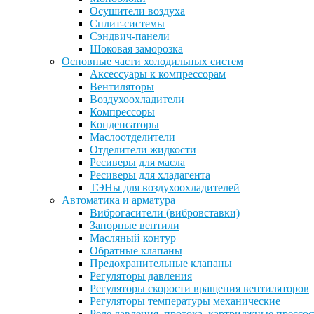
Осушители воздуха
Сплит-системы
Сэндвич-панели
Шоковая заморозка
Основные части холодильных систем
Аксессуары к компрессорам
Вентиляторы
Воздухоохладители
Компрессоры
Конденсаторы
Маслоотделители
Отделители жидкости
Ресиверы для масла
Ресиверы для хладагента
ТЭНы для воздухоохладителей
Автоматика и арматура
Виброгасители (вибровставки)
Запорные вентили
Масляный контур
Обратные клапаны
Предохранительные клапаны
Регуляторы давления
Регуляторы скорости вращения вентиляторов
Регуляторы температуры механические
Реле давления, протока, картриджные прессо