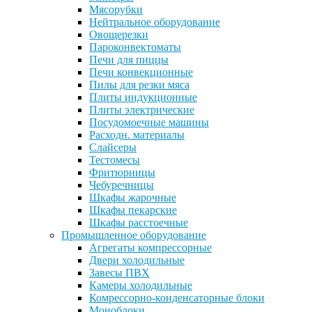
Мясорубки
Нейтральное оборудование
Овощерезки
Пароконвектоматы
Печи для пиццы
Печи конвекционные
Пилы для резки мяса
Плиты индукционные
Плиты электрические
Посудомоечные машины
Расходн. материалы
Слайсеры
Тестомесы
Фритюрницы
Чебуречницы
Шкафы жарочные
Шкафы пекарские
Шкафы расстоечные
Промышленное оборудование
Агрегаты компрессорные
Двери холодильные
Завесы ПВХ
Камеры холодильные
Комрессорно-конденсаторные блоки
Моноблоки