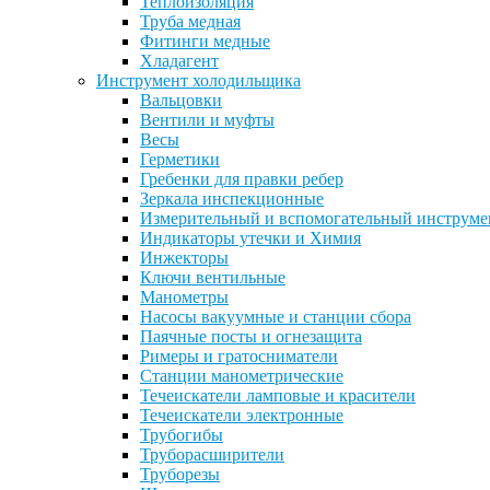
Теплоизоляция
Труба медная
Фитинги медные
Хладагент
Инструмент холодильщика
Вальцовки
Вентили и муфты
Весы
Герметики
Гребенки для правки ребер
Зеркала инспекционные
Измерительный и вспомогательный инструме
Индикаторы утечки и Химия
Инжекторы
Ключи вентильные
Манометры
Насосы вакуумные и станции сбора
Паячные посты и огнезащита
Римеры и гратосниматели
Станции манометрические
Течеискатели ламповые и красители
Течеискатели электронные
Трубогибы
Труборасширители
Труборезы