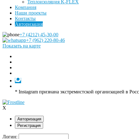
Теплоизоляция K-FLEX
Компания
Наши проекты
Контакты
Авторизация
+7 (4212) 45-30-00
+7 (962) 220-80-46
Показать на карте
* Instagram признана экстремистской организацией в Рос
X
Авторизация
Регистрация
Логин: