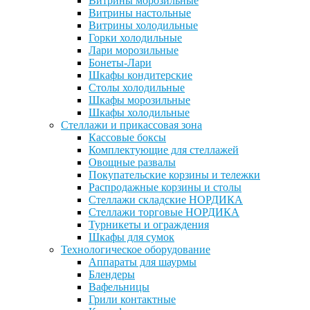
Витрины морозильные
Витрины настольные
Витрины холодильные
Горки холодильные
Лари морозильные
Бонеты-Лари
Шкафы кондитерские
Столы холодильные
Шкафы морозильные
Шкафы холодильные
Стеллажи и прикассовая зона
Кассовые боксы
Комплектующие для стеллажей
Овощные развалы
Покупательские корзины и тележки
Распродажные корзины и столы
Стеллажи складские НОРДИКА
Стеллажи торговые НОРДИКА
Турникеты и ограждения
Шкафы для сумок
Технологическое оборудование
Аппараты для шаурмы
Блендеры
Вафельницы
Грили контактные