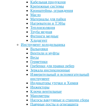
Кабельная продукция
Крепежные системы
Кронштейны, ограждения
Масло
Материалы для пайки
Нагреватели и ТЭНы
Теплоизоляция
Труба медная
Фитинги медные
Хладагент
Инструмент холодильщика
Вальцовки
Вентили и муфты
Весы
Герметики
Гребенки для правки ребер
Зеркала инспекционные
Измерительный и вспомогательный
инструмент
Индикаторы утечки и Химия
Инжекторы
Ключи вентильные
Манометры
Насосы вакуумные и станции сбора
Паячные посты и огнезащита