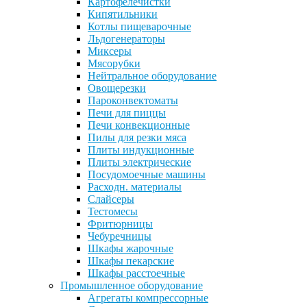
Картофелечистки
Кипятильники
Котлы пищеварочные
Льдогенераторы
Миксеры
Мясорубки
Нейтральное оборудование
Овощерезки
Пароконвектоматы
Печи для пиццы
Печи конвекционные
Пилы для резки мяса
Плиты индукционные
Плиты электрические
Посудомоечные машины
Расходн. материалы
Слайсеры
Тестомесы
Фритюрницы
Чебуречницы
Шкафы жарочные
Шкафы пекарские
Шкафы расстоечные
Промышленное оборудование
Агрегаты компрессорные