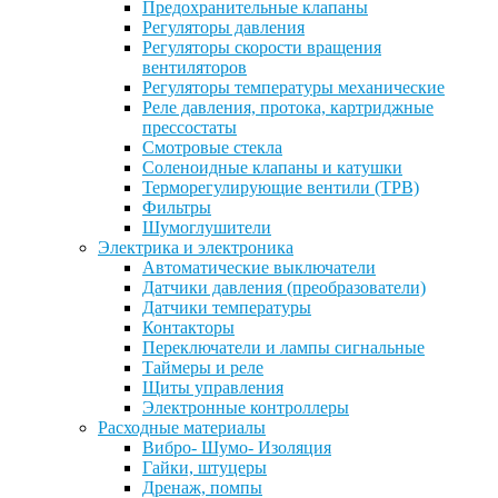
Предохранительные клапаны
Регуляторы давления
Регуляторы скорости вращения
вентиляторов
Регуляторы температуры механические
Реле давления, протока, картриджные
прессостаты
Смотровые стекла
Соленоидные клапаны и катушки
Терморегулирующие вентили (ТРВ)
Фильтры
Шумоглушители
Электрика и электроника
Автоматические выключатели
Датчики давления (преобразователи)
Датчики температуры
Контакторы
Переключатели и лампы сигнальные
Таймеры и реле
Щиты управления
Электронные контроллеры
Расходные материалы
Вибро- Шумо- Изоляция
Гайки, штуцеры
Дренаж, помпы