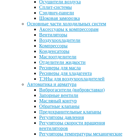
Осушители воздуха
Сплит-системы
Сэндвич-панели
Шоковая заморозка
Основные части холодильных систем
Аксессуары к компрессорам
Вентиляторы
Воздухоохладители
Компрессоры
Конденсаторы
Маслоотделители
Отделители жидкости
Ресиверы для масла
Ресиверы для хладагента
ТЭНы для воздухоохладителей
Автоматика и арматура
Виброгасители (вибровставки)
Запорные вентили
Масляный контур
Обратные клапаны
Предохранительные клапаны
Регуляторы давления
Регуляторы скорости вращения
вентиляторов
Регуляторы температуры механические