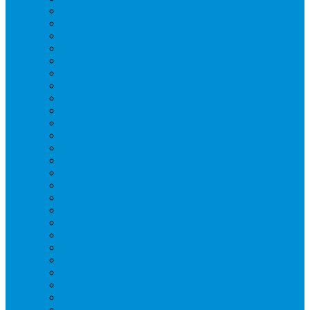
Вафельницы
Грили контактные
Картофелечистки
Кипятильники
Котлы пищеварочные
Льдогенераторы
Миксеры
Мясорубки
Нейтральное оборудование
Овощерезки
Пароконвектоматы
Печи для пиццы
Печи конвекционные
Пилы для резки мяса
Плиты индукционные
Плиты электрические
Посудомоечные машины
Расходн. материалы
Слайсеры
Тестомесы
Фритюрницы
Чебуречницы
Шкафы жарочные
Шкафы пекарские
Шкафы расстоечные