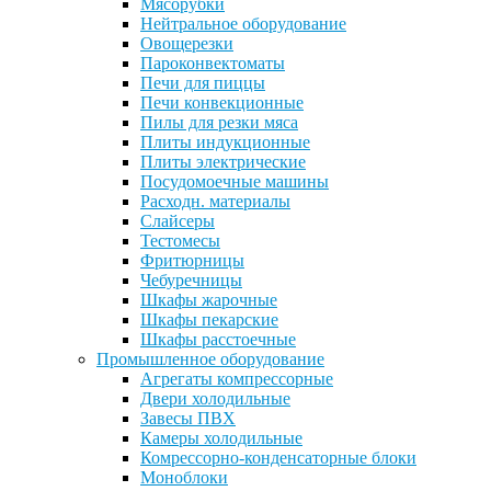
Мясорубки
Нейтральное оборудование
Овощерезки
Пароконвектоматы
Печи для пиццы
Печи конвекционные
Пилы для резки мяса
Плиты индукционные
Плиты электрические
Посудомоечные машины
Расходн. материалы
Слайсеры
Тестомесы
Фритюрницы
Чебуречницы
Шкафы жарочные
Шкафы пекарские
Шкафы расстоечные
Промышленное оборудование
Агрегаты компрессорные
Двери холодильные
Завесы ПВХ
Камеры холодильные
Комрессорно-конденсаторные блоки
Моноблоки