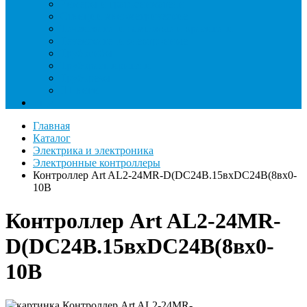
Римеры и гратосниматели
Станции манометрические
Течеискатели ламповые и красители
Течеискатели электронные
Трубогибы
Труборасширители
Труборезы
Шланги
Еще
Главная
Каталог
Электрика и электроника
Электронные контроллеры
Контроллер Art AL2-24MR-D(DC24B.15вхDC24B(8вх0-
10B
Контроллер Art AL2-24MR-
D(DC24B.15вхDC24B(8вх0-
10B