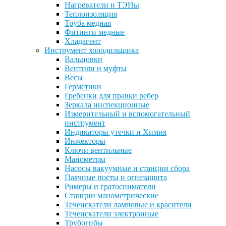
Нагреватели и ТЭНы
Теплоизоляция
Труба медная
Фитинги медные
Хладагент
Инструмент холодильщика
Вальцовки
Вентили и муфты
Весы
Герметики
Гребенки для правки ребер
Зеркала инспекционные
Измерительный и вспомогательный
инструмент
Индикаторы утечки и Химия
Инжекторы
Ключи вентильные
Манометры
Насосы вакуумные и станции сбора
Паячные посты и огнезащита
Римеры и гратосниматели
Станции манометрические
Течеискатели ламповые и красители
Течеискатели электронные
Трубогибы