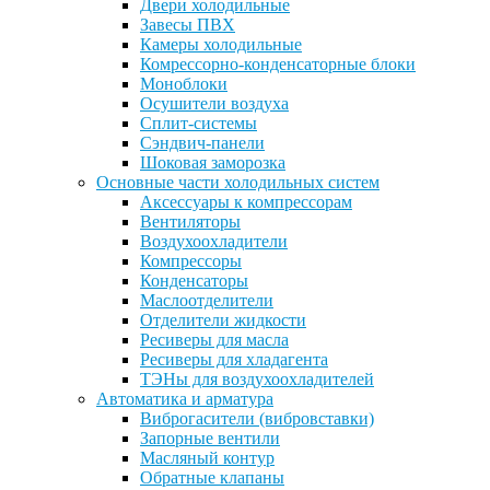
Двери холодильные
Завесы ПВХ
Камеры холодильные
Комрессорно-конденсаторные блоки
Моноблоки
Осушители воздуха
Сплит-системы
Сэндвич-панели
Шоковая заморозка
Основные части холодильных систем
Аксессуары к компрессорам
Вентиляторы
Воздухоохладители
Компрессоры
Конденсаторы
Маслоотделители
Отделители жидкости
Ресиверы для масла
Ресиверы для хладагента
ТЭНы для воздухоохладителей
Автоматика и арматура
Виброгасители (вибровставки)
Запорные вентили
Масляный контур
Обратные клапаны