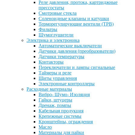
Реле давления, протока, картриджные
прессостаты
Смотровые стекла
Соленоидные клапаны и катушки
Терморегулирующие вентили (ТРВ)
Фильтры
Шумоглушители
Электрика и электроника
Автоматические выключатели
Датчики давления (преобразователи)
Датчики температуры
Контакторы
Переключатели и лампы сигнальные
Таймеры и реле
Щиты управления
Электронные контроллеры
Расходные материалы
Вибро- Шумо- Изоляция
Гайки, штуцеры
Дренаж, помпы
Кабельная продукция
Крепежные системы
Кронштейны, ограждения
Масло
Материалы для пайки