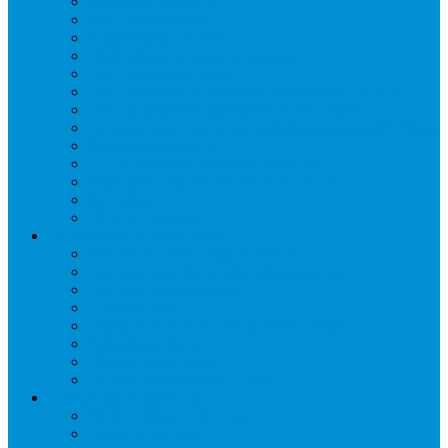
Запорные вентили
Масляный контур
Обратные клапаны
Предохранительные клапаны
Регуляторы давления
Регуляторы скорости вращения вентиляторов
Регуляторы температуры механические
Реле давления, протока, картриджные прессостаты
Смотровые стекла
Соленоидные клапаны и катушки
Терморегулирующие вентили (ТРВ)
Фильтры
Шумоглушители
Электрика и электроника
Автоматические выключатели
Датчики давления (преобразователи)
Датчики температуры
Контакторы
Переключатели и лампы сигнальные
Таймеры и реле
Щиты управления
Электронные контроллеры
Расходные материалы
Вибро- Шумо- Изоляция
Гайки, штуцеры