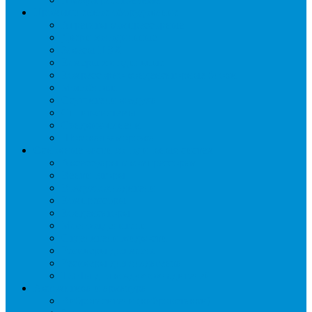
Промышленное оборудование
Агрегаты компрессорные
Двери холодильные
Завесы ПВХ
Камеры холодильные
Комрессорно-конденсаторные блоки
Моноблоки
Осушители воздуха
Сплит-системы
Сэндвич-панели
Шоковая заморозка
Основные части холодильных систем
Аксессуары к компрессорам
Вентиляторы
Воздухоохладители
Компрессоры
Конденсаторы
Маслоотделители
Отделители жидкости
Ресиверы для масла
Ресиверы для хладагента
ТЭНы для воздухоохладителей
Автоматика и арматура
Виброгасители (вибровставки)