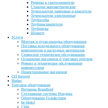
Римеры и гратосниматели
Станции манометрические
Течеискатели ламповые и красители
Течеискатели электронные
Трубогибы
Труборасширители
Труборезы
Шланги
Услуги
Монтаж и пуско-наладка оборудования
Поставка холодильного оборудования,
компонентов и расходных материалов
Сервисное техническое обслуживание
Оснащение магазинов и торговых центров
Ремонт и техническое обслуживание
компрессоров
Проектирование магазинов
СЦ Битцер
Ирбис
Торговое оборудование
Витрины Brandford
Стеллажные системы Нордика
Оборудование Гольфстрим
be bloks!
Chilz