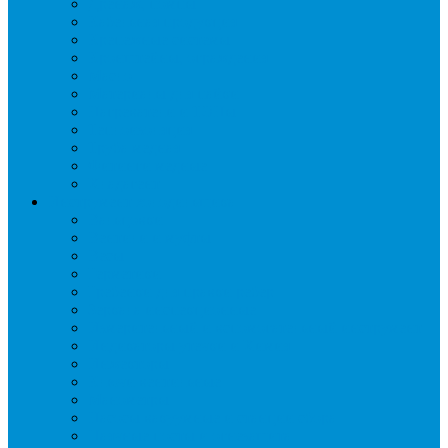
Дренаж, помпы
Кабельная продукция
Крепежные системы
Кронштейны, ограждения
Масло
Материалы для пайки
Нагреватели и ТЭНы
Теплоизоляция
Труба медная
Фитинги медные
Хладагент
Инструмент холодильщика
Вальцовки
Вентили и муфты
Весы
Герметики
Гребенки для правки ребер
Зеркала инспекционные
Измерительный и вспомогательный инструмент
Индикаторы утечки и Химия
Инжекторы
Ключи вентильные
Манометры
Насосы вакуумные и станции сбора
Паячные посты и огнезащита