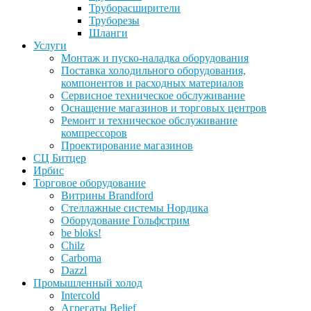
Труборасширители
Труборезы
Шланги
Услуги
Монтаж и пуско-наладка оборудования
Поставка холодильного оборудования,
компонентов и расходных материалов
Сервисное техническое обслуживание
Оснащение магазинов и торговых центров
Ремонт и техническое обслуживание
компрессоров
Проектирование магазинов
СЦ Битцер
Ирбис
Торговое оборудование
Витрины Brandford
Стеллажные системы Нордика
Оборудование Гольфстрим
be bloks!
Chilz
Carboma
Dazzl
Промышленный холод
Intercold
Агрегаты Belief