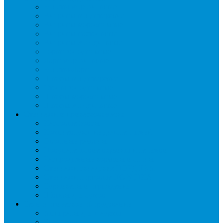
Бонеты морозильные
Витрины кондитерские
Витрины морозильные
Витрины настольные
Витрины холодильные
Горки холодильные
Лари морозильные
Бонеты-Лари
Шкафы кондитерские
Столы холодильные
Шкафы морозильные
Шкафы холодильные
Стеллажи и прикассовая зона
Кассовые боксы
Комплектующие для стеллажей
Овощные развалы
Покупательские корзины и тележки
Распродажные корзины и столы
Стеллажи складские НОРДИКА
Стеллажи торговые НОРДИКА
Турникеты и ограждения
Шкафы для сумок
Технологическое оборудование
Аппараты для шаурмы
Блендеры