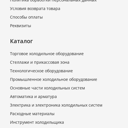
В наличии
Условия возврата товара
22 340 руб.
Способы оплаты
Реквизиты
Каталог
Торговое холодильное оборудование
Стеллажи и прикассовая зона
Технологическое оборудование
Промышленное холодильное оборудование
Блок управления BC-ITC-
321 комплект 2 датчика
Основные части холодильных систем
В наличии
Автоматика и арматура
2 480 руб.
Электрика и электроника холодильных систем
Расходные материалы
Инструмент холодильщика