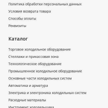
выносным дисплеем))
Политика обработки персональных данных
В наличии
Условия возврата товара
22 340 руб.
Способы оплаты
Реквизиты
Каталог
Торговое холодильное оборудование
Стеллажи и прикассовая зона
Технологическое оборудование
Промышленное холодильное оборудование
Блок управления BC-ITC-
321 комплект 2 датчика
Основные части холодильных систем
В наличии
Автоматика и арматура
2 480 руб.
Электрика и электроника холодильных систем
Расходные материалы
Инструмент холодильщика