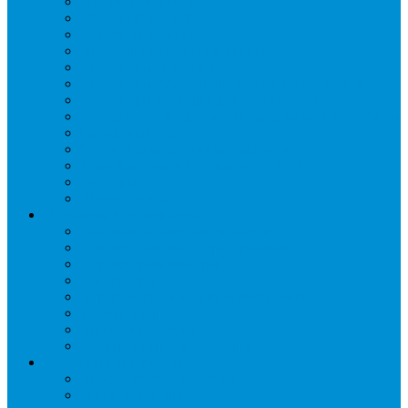
Запорные вентили
Масляный контур
Обратные клапаны
Предохранительные клапаны
Регуляторы давления
Регуляторы скорости вращения вентиляторов
Регуляторы температуры механические
Реле давления, протока, картриджные прессостаты
Смотровые стекла
Соленоидные клапаны и катушки
Терморегулирующие вентили (ТРВ)
Фильтры
Шумоглушители
Электрика и электроника
Автоматические выключатели
Датчики давления (преобразователи)
Датчики температуры
Контакторы
Переключатели и лампы сигнальные
Таймеры и реле
Щиты управления
Электронные контроллеры
Расходные материалы
Вибро- Шумо- Изоляция
Гайки, штуцеры