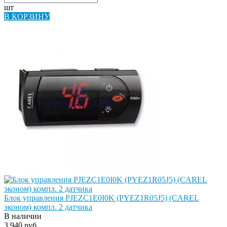
шт
В КОРЗИНУ
Блок управления PJEZC1E0I0K (PYEZ1R05J5) (CAREL
эконом) компл. 2 датчика
В наличии
3 940 руб.