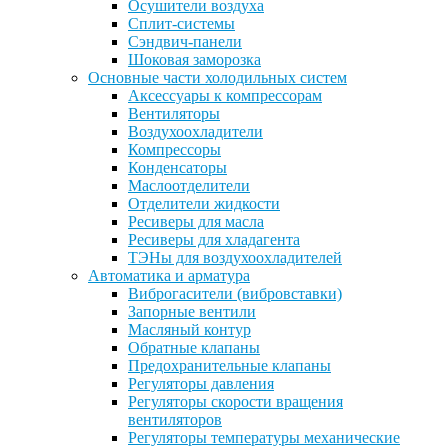
Осушители воздуха
Сплит-системы
Сэндвич-панели
Шоковая заморозка
Основные части холодильных систем
Аксессуары к компрессорам
Вентиляторы
Воздухоохладители
Компрессоры
Конденсаторы
Маслоотделители
Отделители жидкости
Ресиверы для масла
Ресиверы для хладагента
ТЭНы для воздухоохладителей
Автоматика и арматура
Виброгасители (вибровставки)
Запорные вентили
Масляный контур
Обратные клапаны
Предохранительные клапаны
Регуляторы давления
Регуляторы скорости вращения
вентиляторов
Регуляторы температуры механические