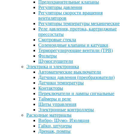
Предохранительные клапаны
Регуляторы давления
Регуляторы скорости вращения
вентиляторов
Регуляторы температуры механические
Реле давления, протока, картриджные
прессостаты
Смотровые стекла
Соленоидные клапаны и катушки
Терморегулирующие вентили (ТРВ)
Фильтры
Шумоглушители
Электрика и электроника
Автоматические выключатели
Датчики давления (преобразователи)
Датчики температуры
Контакторы
Переключатели и лампы сигнальные
Таймеры и реле
Щиты управления
Электронные контроллеры
Расходные материалы
Вибро- Шумо- Изоляция
Гайки, штуцеры
Дренаж, помпы