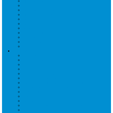
Дренаж, помпы
Кабельная продукция
Крепежные системы
Кронштейны, ограждения
Масло
Материалы для пайки
Нагреватели и ТЭНы
Теплоизоляция
Труба медная
Фитинги медные
Хладагент
Инструмент холодильщика
Вальцовки
Вентили и муфты
Весы
Герметики
Гребенки для правки ребер
Зеркала инспекционные
Измерительный и вспомогательный инструмент
Индикаторы утечки и Химия
Инжекторы
Ключи вентильные
Манометры
Насосы вакуумные и станции сбора
Паячные посты и огнезащита