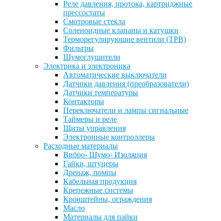
Реле давления, протока, картриджные
прессостаты
Смотровые стекла
Соленоидные клапаны и катушки
Терморегулирующие вентили (ТРВ)
Фильтры
Шумоглушители
Электрика и электроника
Автоматические выключатели
Датчики давления (преобразователи)
Датчики температуры
Контакторы
Переключатели и лампы сигнальные
Таймеры и реле
Щиты управления
Электронные контроллеры
Расходные материалы
Вибро- Шумо- Изоляция
Гайки, штуцеры
Дренаж, помпы
Кабельная продукция
Крепежные системы
Кронштейны, ограждения
Масло
Материалы для пайки