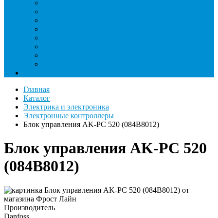
Римеры и гратосниматели
Станции манометрические
Течеискатели ламповые и красители
Течеискатели электронные
Трубогибы
Труборасширители
Труборезы
Шланги
Еще
Главная
Каталог
Электрика и электроника
Электронные контроллеры
Блок управления AK-PC 520 (084B8012)
Блок управления AK-PC 520
(084B8012)
Производитель
Danfoss