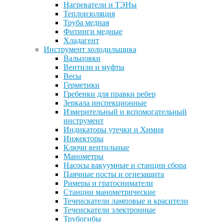
Нагреватели и ТЭНы
Теплоизоляция
Труба медная
Фитинги медные
Хладагент
Инструмент холодильщика
Вальцовки
Вентили и муфты
Весы
Герметики
Гребенки для правки ребер
Зеркала инспекционные
Измерительный и вспомогательный
инструмент
Индикаторы утечки и Химия
Инжекторы
Ключи вентильные
Манометры
Насосы вакуумные и станции сбора
Паячные посты и огнезащита
Римеры и гратосниматели
Станции манометрические
Течеискатели ламповые и красители
Течеискатели электронные
Трубогибы