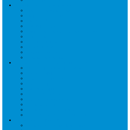
Промышленное оборудование
Агрегаты компрессорные
Двери холодильные
Завесы ПВХ
Камеры холодильные
Комрессорно-конденсаторные блоки
Моноблоки
Осушители воздуха
Сплит-системы
Сэндвич-панели
Шоковая заморозка
Основные части холодильных систем
Аксессуары к компрессорам
Вентиляторы
Воздухоохладители
Компрессоры
Конденсаторы
Маслоотделители
Отделители жидкости
Ресиверы для масла
Ресиверы для хладагента
ТЭНы для воздухоохладителей
Автоматика и арматура
Виброгасители (вибровставки)