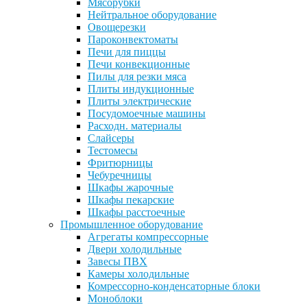
Мясорубки
Нейтральное оборудование
Овощерезки
Пароконвектоматы
Печи для пиццы
Печи конвекционные
Пилы для резки мяса
Плиты индукционные
Плиты электрические
Посудомоечные машины
Расходн. материалы
Слайсеры
Тестомесы
Фритюрницы
Чебуречницы
Шкафы жарочные
Шкафы пекарские
Шкафы расстоечные
Промышленное оборудование
Агрегаты компрессорные
Двери холодильные
Завесы ПВХ
Камеры холодильные
Комрессорно-конденсаторные блоки
Моноблоки