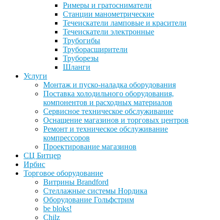
Римеры и гратосниматели
Станции манометрические
Течеискатели ламповые и красители
Течеискатели электронные
Трубогибы
Труборасширители
Труборезы
Шланги
Услуги
Монтаж и пуско-наладка оборудования
Поставка холодильного оборудования,
компонентов и расходных материалов
Сервисное техническое обслуживание
Оснащение магазинов и торговых центров
Ремонт и техническое обслуживание
компрессоров
Проектирование магазинов
СЦ Битцер
Ирбис
Торговое оборудование
Витрины Brandford
Стеллажные системы Нордика
Оборудование Гольфстрим
be bloks!
Chilz