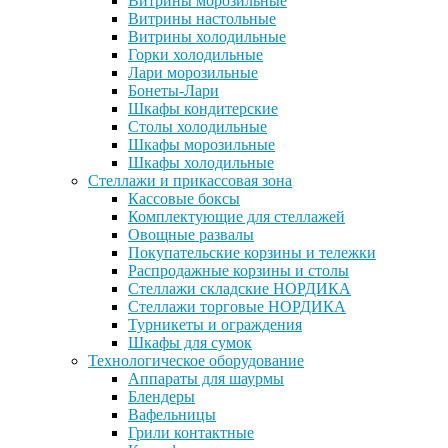
Витрины морозильные
Витрины настольные
Витрины холодильные
Горки холодильные
Лари морозильные
Бонеты-Лари
Шкафы кондитерские
Столы холодильные
Шкафы морозильные
Шкафы холодильные
Стеллажи и прикассовая зона
Кассовые боксы
Комплектующие для стеллажей
Овощные развалы
Покупательские корзины и тележки
Распродажные корзины и столы
Стеллажи складские НОРДИКА
Стеллажи торговые НОРДИКА
Турникеты и ограждения
Шкафы для сумок
Технологическое оборудование
Аппараты для шаурмы
Блендеры
Вафельницы
Грили контактные