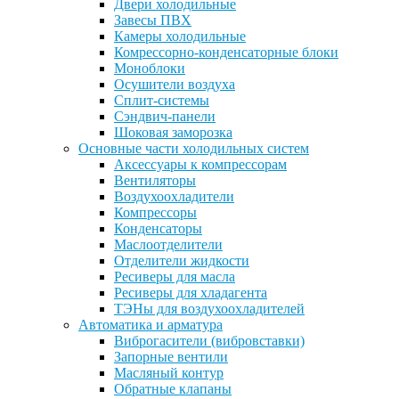
Двери холодильные
Завесы ПВХ
Камеры холодильные
Комрессорно-конденсаторные блоки
Моноблоки
Осушители воздуха
Сплит-системы
Сэндвич-панели
Шоковая заморозка
Основные части холодильных систем
Аксессуары к компрессорам
Вентиляторы
Воздухоохладители
Компрессоры
Конденсаторы
Маслоотделители
Отделители жидкости
Ресиверы для масла
Ресиверы для хладагента
ТЭНы для воздухоохладителей
Автоматика и арматура
Виброгасители (вибровставки)
Запорные вентили
Масляный контур
Обратные клапаны