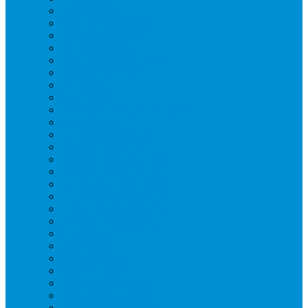
Вафельницы
Грили контактные
Картофелечистки
Кипятильники
Котлы пищеварочные
Льдогенераторы
Миксеры
Мясорубки
Нейтральное оборудование
Овощерезки
Пароконвектоматы
Печи для пиццы
Печи конвекционные
Пилы для резки мяса
Плиты индукционные
Плиты электрические
Посудомоечные машины
Расходн. материалы
Слайсеры
Тестомесы
Фритюрницы
Чебуречницы
Шкафы жарочные
Шкафы пекарские
Шкафы расстоечные