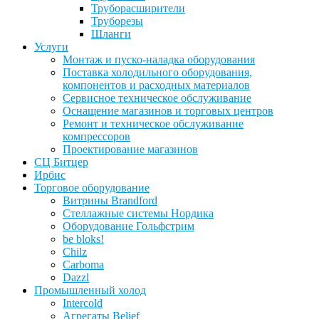
Труборасширители
Труборезы
Шланги
Услуги
Монтаж и пуско-наладка оборудования
Поставка холодильного оборудования,
компонентов и расходных материалов
Сервисное техническое обслуживание
Оснащение магазинов и торговых центров
Ремонт и техническое обслуживание
компрессоров
Проектирование магазинов
СЦ Битцер
Ирбис
Торговое оборудование
Витрины Brandford
Стеллажные системы Нордика
Оборудование Гольфстрим
be bloks!
Chilz
Carboma
Dazzl
Промышленный холод
Intercold
Агрегаты Belief