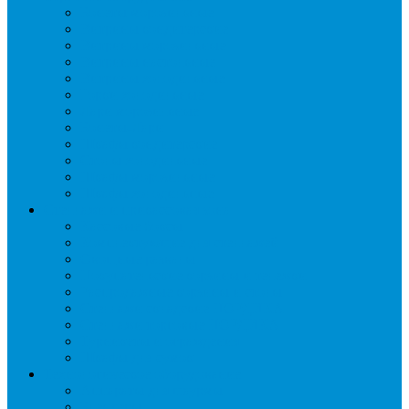
Бонеты морозильные
Витрины кондитерские
Витрины морозильные
Витрины настольные
Витрины холодильные
Горки холодильные
Лари морозильные
Бонеты-Лари
Шкафы кондитерские
Столы холодильные
Шкафы морозильные
Шкафы холодильные
Стеллажи и прикассовая зона
Кассовые боксы
Комплектующие для стеллажей
Овощные развалы
Покупательские корзины и тележки
Распродажные корзины и столы
Стеллажи складские НОРДИКА
Стеллажи торговые НОРДИКА
Турникеты и ограждения
Шкафы для сумок
Технологическое оборудование
Аппараты для шаурмы
Блендеры