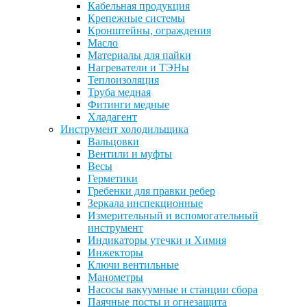
Кабельная продукция
Крепежные системы
Кронштейны, ограждения
Масло
Материалы для пайки
Нагреватели и ТЭНы
Теплоизоляция
Труба медная
Фитинги медные
Хладагент
Инструмент холодильщика
Вальцовки
Вентили и муфты
Весы
Герметики
Гребенки для правки ребер
Зеркала инспекционные
Измерительный и вспомогательный
инструмент
Индикаторы утечки и Химия
Инжекторы
Ключи вентильные
Манометры
Насосы вакуумные и станции сбора
Паячные посты и огнезащита