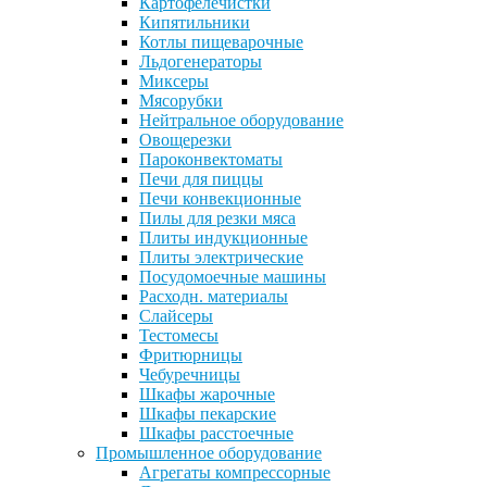
Картофелечистки
Кипятильники
Котлы пищеварочные
Льдогенераторы
Миксеры
Мясорубки
Нейтральное оборудование
Овощерезки
Пароконвектоматы
Печи для пиццы
Печи конвекционные
Пилы для резки мяса
Плиты индукционные
Плиты электрические
Посудомоечные машины
Расходн. материалы
Слайсеры
Тестомесы
Фритюрницы
Чебуречницы
Шкафы жарочные
Шкафы пекарские
Шкафы расстоечные
Промышленное оборудование
Агрегаты компрессорные