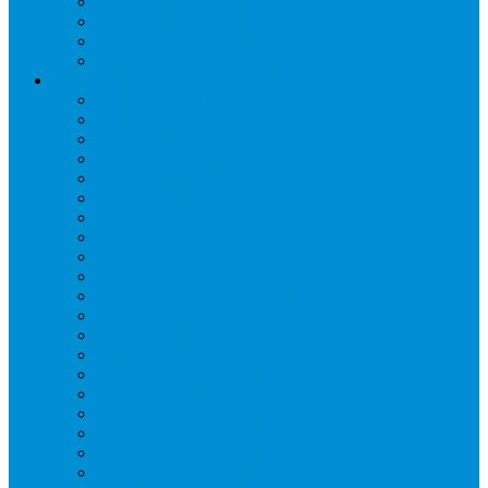
Стеллажи складские НОРДИКА
Стеллажи торговые НОРДИКА
Турникеты и ограждения
Шкафы для сумок
Технологическое оборудование
Аппараты для шаурмы
Блендеры
Вафельницы
Грили контактные
Картофелечистки
Кипятильники
Котлы пищеварочные
Льдогенераторы
Миксеры
Мясорубки
Нейтральное оборудование
Овощерезки
Пароконвектоматы
Печи для пиццы
Печи конвекционные
Пилы для резки мяса
Плиты индукционные
Плиты электрические
Посудомоечные машины
Расходн. материалы