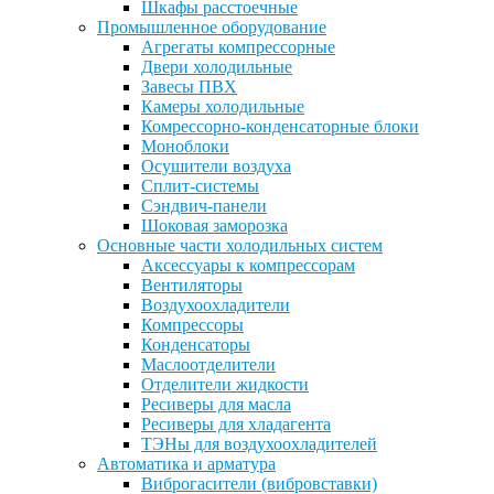
Шкафы расстоечные
Промышленное оборудование
Агрегаты компрессорные
Двери холодильные
Завесы ПВХ
Камеры холодильные
Комрессорно-конденсаторные блоки
Моноблоки
Осушители воздуха
Сплит-системы
Сэндвич-панели
Шоковая заморозка
Основные части холодильных систем
Аксессуары к компрессорам
Вентиляторы
Воздухоохладители
Компрессоры
Конденсаторы
Маслоотделители
Отделители жидкости
Ресиверы для масла
Ресиверы для хладагента
ТЭНы для воздухоохладителей
Автоматика и арматура
Виброгасители (вибровставки)