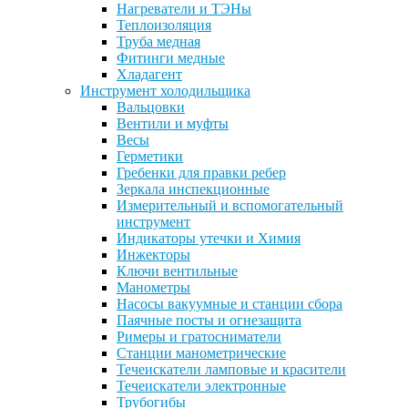
Нагреватели и ТЭНы
Теплоизоляция
Труба медная
Фитинги медные
Хладагент
Инструмент холодильщика
Вальцовки
Вентили и муфты
Весы
Герметики
Гребенки для правки ребер
Зеркала инспекционные
Измерительный и вспомогательный
инструмент
Индикаторы утечки и Химия
Инжекторы
Ключи вентильные
Манометры
Насосы вакуумные и станции сбора
Паячные посты и огнезащита
Римеры и гратосниматели
Станции манометрические
Течеискатели ламповые и красители
Течеискатели электронные
Трубогибы