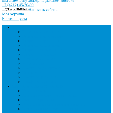
Мы знаем цену холода на Дальнем Востоке
+7 (4212) 45-30-00
+7(962)220-80-46
Написать сейчас!
Моя корзина
Корзина пуста
Торговое оборудование
Бонеты морозильные
Витрины кондитерские
Витрины морозильные
Витрины настольные
Витрины холодильные
Горки холодильные
Лари морозильные
Бонеты-Лари
Шкафы кондитерские
Столы холодильные
Шкафы морозильные
Шкафы холодильные
Стеллажи и прикассовая зона
Кассовые боксы
Комплектующие для стеллажей
Овощные развалы
Покупательские корзины и тележки
Распродажные корзины и столы