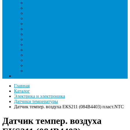
Индикаторы утечки и Химия
Инжекторы
Ключи вентильные
Манометры
Насосы вакуумные и станции сбора
Паячные посты и огнезащита
Римеры и гратосниматели
Станции манометрические
Течеискатели ламповые и красители
Течеискатели электронные
Трубогибы
Труборасширители
Труборезы
Шланги
Еще
Главная
Каталог
Электрика и электроника
Датчики температуры
Датчик темпер. воздуха ЕКS211 (084B4403) пласт.NTC
Датчик темпер. воздуха