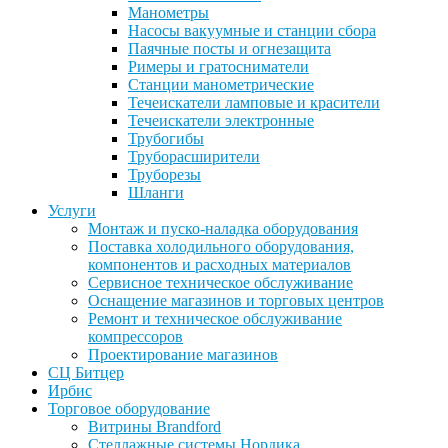
Манометры
Насосы вакуумные и станции сбора
Паячные посты и огнезащита
Римеры и гратосниматели
Станции манометрические
Течеискатели ламповые и красители
Течеискатели электронные
Трубогибы
Труборасширители
Труборезы
Шланги
Услуги
Монтаж и пуско-наладка оборудования
Поставка холодильного оборудования,
компонентов и расходных материалов
Сервисное техническое обслуживание
Оснащение магазинов и торговых центров
Ремонт и техническое обслуживание
компрессоров
Проектирование магазинов
СЦ Битцер
Ирбис
Торговое оборудование
Витрины Brandford
Стеллажные системы Нордика