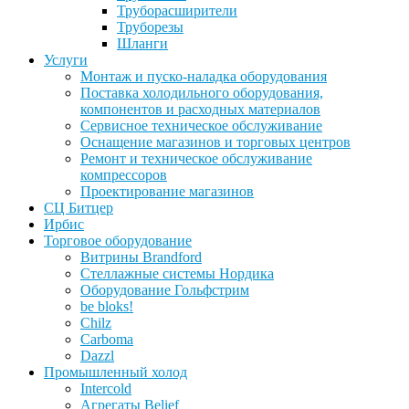
Труборасширители
Труборезы
Шланги
Услуги
Монтаж и пуско-наладка оборудования
Поставка холодильного оборудования,
компонентов и расходных материалов
Сервисное техническое обслуживание
Оснащение магазинов и торговых центров
Ремонт и техническое обслуживание
компрессоров
Проектирование магазинов
СЦ Битцер
Ирбис
Торговое оборудование
Витрины Brandford
Стеллажные системы Нордика
Оборудование Гольфстрим
be bloks!
Chilz
Carboma
Dazzl
Промышленный холод
Intercold
Агрегаты Belief