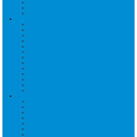
Таймеры и реле
Щиты управления
Электронные контроллеры
Расходные материалы
Вибро- Шумо- Изоляция
Гайки, штуцеры
Дренаж, помпы
Кабельная продукция
Крепежные системы
Кронштейны, ограждения
Масло
Материалы для пайки
Нагреватели и ТЭНы
Теплоизоляция
Труба медная
Фитинги медные
Хладагент
Инструмент холодильщика
Вальцовки
Вентили и муфты
Весы
Герметики
Гребенки для правки ребер
Зеркала инспекционные
Измерительный и вспомогательный инструмент