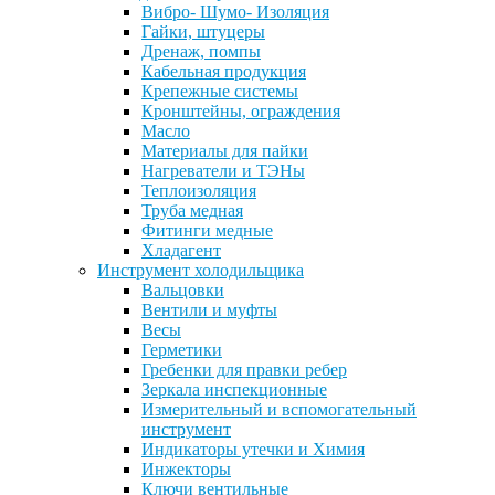
Вибро- Шумо- Изоляция
Гайки, штуцеры
Дренаж, помпы
Кабельная продукция
Крепежные системы
Кронштейны, ограждения
Масло
Материалы для пайки
Нагреватели и ТЭНы
Теплоизоляция
Труба медная
Фитинги медные
Хладагент
Инструмент холодильщика
Вальцовки
Вентили и муфты
Весы
Герметики
Гребенки для правки ребер
Зеркала инспекционные
Измерительный и вспомогательный
инструмент
Индикаторы утечки и Химия
Инжекторы
Ключи вентильные