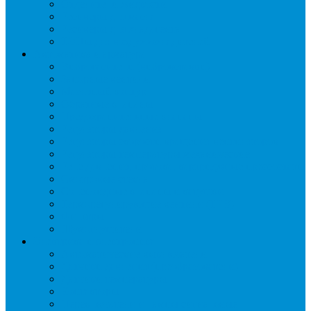
Отделители жидкости
Ресиверы для масла
Ресиверы для хладагента
ТЭНы для воздухоохладителей
Автоматика и арматура
Виброгасители (вибровставки)
Запорные вентили
Масляный контур
Обратные клапаны
Предохранительные клапаны
Регуляторы давления
Регуляторы скорости вращения вентиляторов
Регуляторы температуры механические
Реле давления, протока, картриджные прессостаты
Смотровые стекла
Соленоидные клапаны и катушки
Терморегулирующие вентили (ТРВ)
Фильтры
Шумоглушители
Электрика и электроника
Автоматические выключатели
Датчики давления (преобразователи)
Датчики температуры
Контакторы
Переключатели и лампы сигнальные