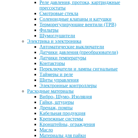
Реле давления, протока, картриджные
прессостаты
Смотровые стекла
Соленоидные клапаны и катушки
Терморегулирующие вентили (ТРВ)
Фильтры
Шумоглушители
Электрика и электроника
Автоматические выключатели
Датчики давления (преобразователи)
Датчики температуры
Контакторы
Переключатели и лампы сигнальные
Таймеры и реле
Щиты управления
Электронные контроллеры
Расходные материалы
Вибро- Шумо- Изоляция
Гайки, штуцеры
Дренаж, помпы
Кабельная продукция
Крепежные системы
Кронштейны, ограждения
Масло
Материалы для пайки