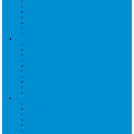
Слайсеры
Тестомесы
Фритюрницы
Чебуречницы
Шкафы жарочные
Шкафы пекарские
Шкафы расстоечные
Промышленное оборудование
Агрегаты компрессорные
Двери холодильные
Завесы ПВХ
Камеры холодильные
Комрессорно-конденсаторные блоки
Моноблоки
Осушители воздуха
Сплит-системы
Сэндвич-панели
Шоковая заморозка
Основные части холодильных систем
Аксессуары к компрессорам
Вентиляторы
Воздухоохладители
Компрессоры
Конденсаторы
Маслоотделители