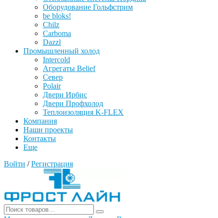
Оборудование Гольфстрим
be bloks!
Chilz
Carboma
Dazzl
Промышленный холод
Intercold
Агрегаты Belief
Север
Polair
Двери Ирбис
Двери Профхолод
Теплоизоляция K-FLEX
Компания
Наши проекты
Контакты
Еще
Войти
/
Регистрация