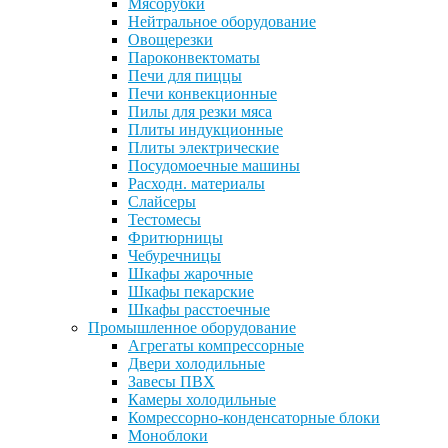
Мясорубки
Нейтральное оборудование
Овощерезки
Пароконвектоматы
Печи для пиццы
Печи конвекционные
Пилы для резки мяса
Плиты индукционные
Плиты электрические
Посудомоечные машины
Расходн. материалы
Слайсеры
Тестомесы
Фритюрницы
Чебуречницы
Шкафы жарочные
Шкафы пекарские
Шкафы расстоечные
Промышленное оборудование
Агрегаты компрессорные
Двери холодильные
Завесы ПВХ
Камеры холодильные
Комрессорно-конденсаторные блоки
Моноблоки