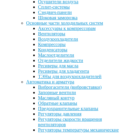
Осушители воздуха
Сплит-системы
Сэндвич-панели
Шоковая заморозка
Основные части холодильных систем
Аксессуары к компрессорам
Вентиляторы
Воздухоохладители
Компрессоры
Конденсаторы
Маслоотделители
Отделители жидкости
Ресиверы для масла
Ресиверы для хладагента
ТЭНы для воздухоохладителей
Автоматика и арматура
Виброгасители (вибровставки)
Запорные вентили
Масляный контур
Обратные клапаны
Предохранительные клапаны
Регуляторы давления
Регуляторы скорости вращения
вентиляторов
Регуляторы температуры механические