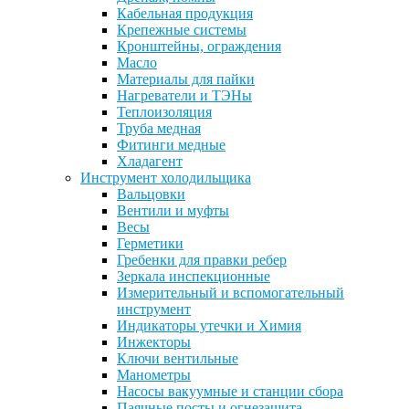
Кабельная продукция
Крепежные системы
Кронштейны, ограждения
Масло
Материалы для пайки
Нагреватели и ТЭНы
Теплоизоляция
Труба медная
Фитинги медные
Хладагент
Инструмент холодильщика
Вальцовки
Вентили и муфты
Весы
Герметики
Гребенки для правки ребер
Зеркала инспекционные
Измерительный и вспомогательный
инструмент
Индикаторы утечки и Химия
Инжекторы
Ключи вентильные
Манометры
Насосы вакуумные и станции сбора
Паячные посты и огнезащита