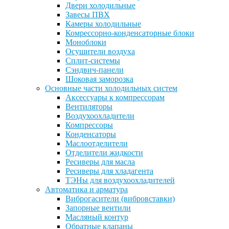
Двери холодильные
Завесы ПВХ
Камеры холодильные
Комрессорно-конденсаторные блоки
Моноблоки
Осушители воздуха
Сплит-системы
Сэндвич-панели
Шоковая заморозка
Основные части холодильных систем
Аксессуары к компрессорам
Вентиляторы
Воздухоохладители
Компрессоры
Конденсаторы
Маслоотделители
Отделители жидкости
Ресиверы для масла
Ресиверы для хладагента
ТЭНы для воздухоохладителей
Автоматика и арматура
Виброгасители (вибровставки)
Запорные вентили
Масляный контур
Обратные клапаны