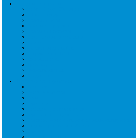
Расходные материалы
Вибро- Шумо- Изоляция
Гайки, штуцеры
Дренаж, помпы
Кабельная продукция
Крепежные системы
Кронштейны, ограждения
Масло
Материалы для пайки
Нагреватели и ТЭНы
Теплоизоляция
Труба медная
Фитинги медные
Хладагент
Инструмент холодильщика
Вальцовки
Вентили и муфты
Весы
Герметики
Гребенки для правки ребер
Зеркала инспекционные
Измерительный и вспомогательный инструмент
Индикаторы утечки и Химия
Инжекторы
Ключи вентильные