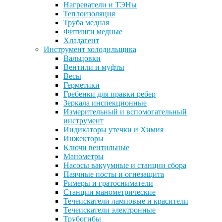
Нагреватели и ТЭНы
Теплоизоляция
Труба медная
Фитинги медные
Хладагент
Инструмент холодильщика
Вальцовки
Вентили и муфты
Весы
Герметики
Гребенки для правки ребер
Зеркала инспекционные
Измерительный и вспомогательный
инструмент
Индикаторы утечки и Химия
Инжекторы
Ключи вентильные
Манометры
Насосы вакуумные и станции сбора
Паячные посты и огнезащита
Римеры и гратосниматели
Станции манометрические
Течеискатели ламповые и красители
Течеискатели электронные
Трубогибы