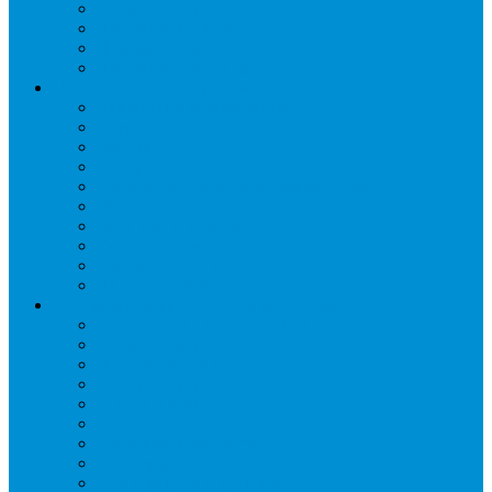
Чебуречницы
Шкафы жарочные
Шкафы пекарские
Шкафы расстоечные
Промышленное оборудование
Агрегаты компрессорные
Двери холодильные
Завесы ПВХ
Камеры холодильные
Комрессорно-конденсаторные блоки
Моноблоки
Осушители воздуха
Сплит-системы
Сэндвич-панели
Шоковая заморозка
Основные части холодильных систем
Аксессуары к компрессорам
Вентиляторы
Воздухоохладители
Компрессоры
Конденсаторы
Маслоотделители
Отделители жидкости
Ресиверы для масла
Ресиверы для хладагента