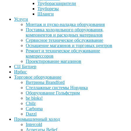
Труборасширители
Труборезы
Шланги
Услуги
Монтаж и пуско-наладка оборудования
Поставка холодильного оборудования,
компонентов и расходных материалов
Сервисное техническое обслуживание
Оснащение магазинов и торговых центров
Ремонт и техническое обслуживание
компрессоров
Проектирование магазинов
СЦ Битцер
Ирбис
Торговое оборудование
Витрины Brandford
Стеллажные системы Нордика
Оборудование Гольфстрим
be bloks!
Chilz
Carboma
Dazzl
Промышленный холод
Intercold
Агрегаты Belief