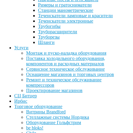
Римеры и гратосниматели
Станции манометрические
Течеискатели ламповые и красители
Течеискатели электронные
Трубогибы
Труборасширители
Труборезы
Шланги
Услуги
Монтаж и пуско-наладка оборудования
Поставка холодильного оборудования,
компонентов и расходных материалов
Сервисное техническое обслуживание
Оснащение магазинов и торговых центров
Ремонт и техническое обслуживание
компрессоров
Проектирование магазинов
СЦ Битцер
Ирбис
Торговое оборудование
Витрины Brandford
Стеллажные системы Нордика
Оборудование Гольфстрим
be bloks!