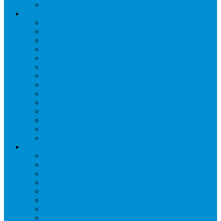
ТЭНы для воздухоохладителей
Автоматика и арматура
Виброгасители (вибровставки)
Запорные вентили
Масляный контур
Обратные клапаны
Предохранительные клапаны
Регуляторы давления
Регуляторы скорости вращения вентиляторов
Регуляторы температуры механические
Реле давления, протока, картриджные прессостаты
Смотровые стекла
Соленоидные клапаны и катушки
Терморегулирующие вентили (ТРВ)
Фильтры
Шумоглушители
Электрика и электроника
Автоматические выключатели
Датчики давления (преобразователи)
Датчики температуры
Контакторы
Переключатели и лампы сигнальные
Таймеры и реле
Щиты управления
Электронные контроллеры