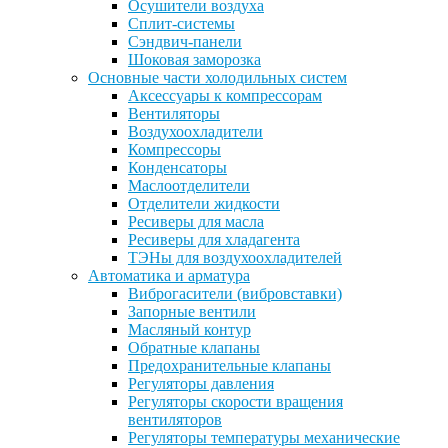
Осушители воздуха
Сплит-системы
Сэндвич-панели
Шоковая заморозка
Основные части холодильных систем
Аксессуары к компрессорам
Вентиляторы
Воздухоохладители
Компрессоры
Конденсаторы
Маслоотделители
Отделители жидкости
Ресиверы для масла
Ресиверы для хладагента
ТЭНы для воздухоохладителей
Автоматика и арматура
Виброгасители (вибровставки)
Запорные вентили
Масляный контур
Обратные клапаны
Предохранительные клапаны
Регуляторы давления
Регуляторы скорости вращения
вентиляторов
Регуляторы температуры механические