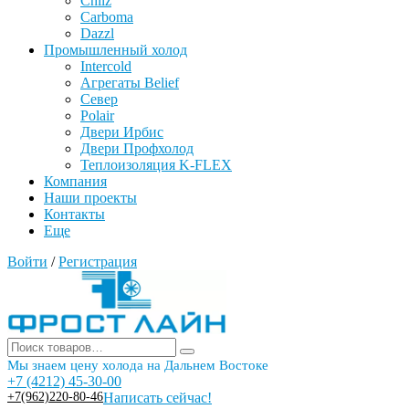
Chilz
Carboma
Dazzl
Промышленный холод
Intercold
Агрегаты Belief
Север
Polair
Двери Ирбис
Двери Профхолод
Теплоизоляция K-FLEX
Компания
Наши проекты
Контакты
Еще
Войти
/
Регистрация
Мы знаем цену холода на Дальнем Востоке
+7 (4212) 45-30-00
+7(962)220-80-46
Написать сейчас!