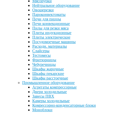
Мясорубки
Нейтральное оборудование
Овощерезки
Пароконвектоматы
Печи для пиццы
Печи конвекционные
Пилы для резки мяса
Плиты индукционные
Плиты электрические
Посудомоечные машины
Расходн. материалы
Слайсеры
Тестомесы
Фритюрницы
Чебуречницы
Шкафы жарочные
Шкафы пекарские
Шкафы расстоечные
Промышленное оборудование
Агрегаты компрессорные
Двери холодильные
Завесы ПВХ
Камеры холодильные
Комрессорно-конденсаторные блоки
Моноблоки