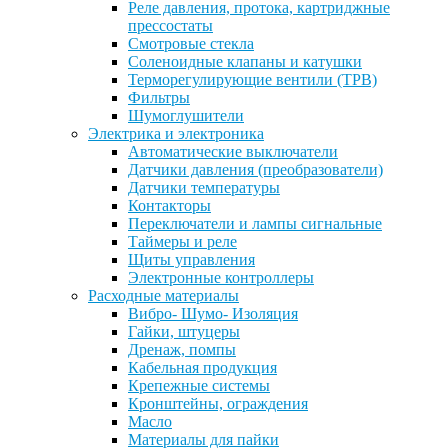
Реле давления, протока, картриджные
прессостаты
Смотровые стекла
Соленоидные клапаны и катушки
Терморегулирующие вентили (ТРВ)
Фильтры
Шумоглушители
Электрика и электроника
Автоматические выключатели
Датчики давления (преобразователи)
Датчики температуры
Контакторы
Переключатели и лампы сигнальные
Таймеры и реле
Щиты управления
Электронные контроллеры
Расходные материалы
Вибро- Шумо- Изоляция
Гайки, штуцеры
Дренаж, помпы
Кабельная продукция
Крепежные системы
Кронштейны, ограждения
Масло
Материалы для пайки