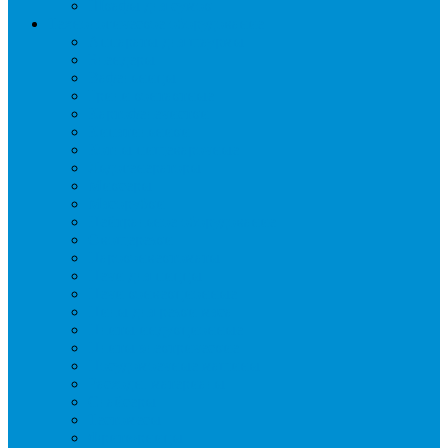
Шкафы для сумок
Технологическое оборудование
Аппараты для шаурмы
Блендеры
Вафельницы
Грили контактные
Картофелечистки
Кипятильники
Котлы пищеварочные
Льдогенераторы
Миксеры
Мясорубки
Нейтральное оборудование
Овощерезки
Пароконвектоматы
Печи для пиццы
Печи конвекционные
Пилы для резки мяса
Плиты индукционные
Плиты электрические
Посудомоечные машины
Расходн. материалы
Слайсеры
Тестомесы
Фритюрницы