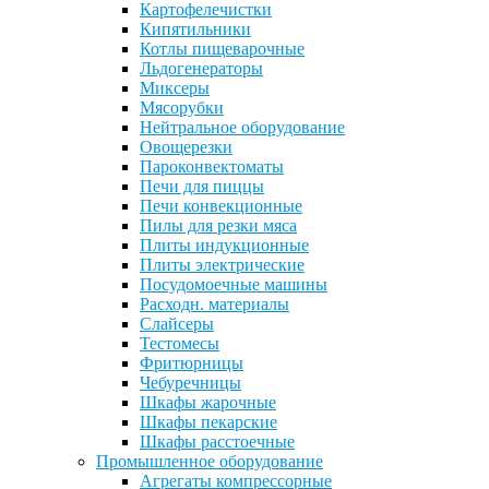
Картофелечистки
Кипятильники
Котлы пищеварочные
Льдогенераторы
Миксеры
Мясорубки
Нейтральное оборудование
Овощерезки
Пароконвектоматы
Печи для пиццы
Печи конвекционные
Пилы для резки мяса
Плиты индукционные
Плиты электрические
Посудомоечные машины
Расходн. материалы
Слайсеры
Тестомесы
Фритюрницы
Чебуречницы
Шкафы жарочные
Шкафы пекарские
Шкафы расстоечные
Промышленное оборудование
Агрегаты компрессорные