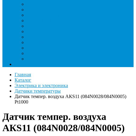
Манометры
Насосы вакуумные и станции сбора
Паячные посты и огнезащита
Римеры и гратосниматели
Станции манометрические
Течеискатели ламповые и красители
Течеискатели электронные
Трубогибы
Труборасширители
Труборезы
Шланги
Еще
Главная
Каталог
Электрика и электроника
Датчики температуры
Датчик темпер. воздуха AКS11 (084N0028/084N0005)
Pt1000
Датчик темпер. воздуха
AКS11 (084N0028/084N0005)