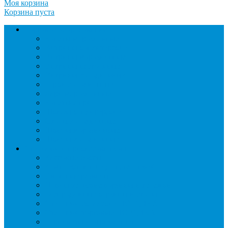
Моя корзина
Корзина пуста
Торговое оборудование
Бонеты морозильные
Витрины кондитерские
Витрины морозильные
Витрины настольные
Витрины холодильные
Горки холодильные
Лари морозильные
Бонеты-Лари
Шкафы кондитерские
Столы холодильные
Шкафы морозильные
Шкафы холодильные
Стеллажи и прикассовая зона
Кассовые боксы
Комплектующие для стеллажей
Овощные развалы
Покупательские корзины и тележки
Распродажные корзины и столы
Стеллажи складские НОРДИКА
Стеллажи торговые НОРДИКА
Турникеты и ограждения