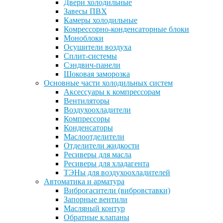
Двери холодильные
Завесы ПВХ
Камеры холодильные
Комрессорно-конденсаторные блоки
Моноблоки
Осушители воздуха
Сплит-системы
Сэндвич-панели
Шоковая заморозка
Основные части холодильных систем
Аксессуары к компрессорам
Вентиляторы
Воздухоохладители
Компрессоры
Конденсаторы
Маслоотделители
Отделители жидкости
Ресиверы для масла
Ресиверы для хладагента
ТЭНы для воздухоохладителей
Автоматика и арматура
Виброгасители (вибровставки)
Запорные вентили
Масляный контур
Обратные клапаны