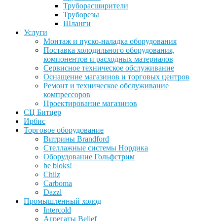
Труборасширители
Труборезы
Шланги
Услуги
Монтаж и пуско-наладка оборудования
Поставка холодильного оборудования,
компонентов и расходных материалов
Сервисное техническое обслуживание
Оснащение магазинов и торговых центров
Ремонт и техническое обслуживание
компрессоров
Проектирование магазинов
СЦ Битцер
Ирбис
Торговое оборудование
Витрины Brandford
Стеллажные системы Нордика
Оборудование Гольфстрим
be bloks!
Chilz
Carboma
Dazzl
Промышленный холод
Intercold
Агрегаты Belief