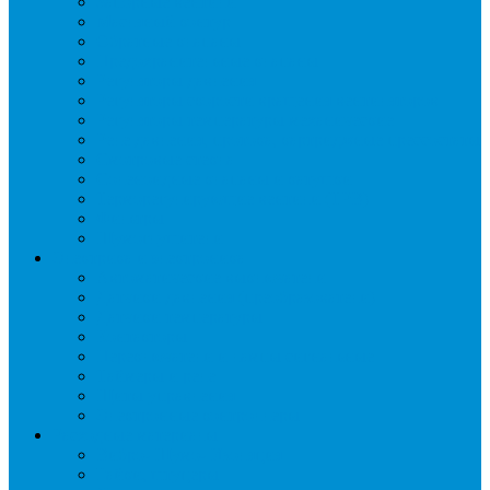
Запорные вентили
Масляный контур
Обратные клапаны
Предохранительные клапаны
Регуляторы давления
Регуляторы скорости вращения вентиляторов
Регуляторы температуры механические
Реле давления, протока, картриджные прессостаты
Смотровые стекла
Соленоидные клапаны и катушки
Терморегулирующие вентили (ТРВ)
Фильтры
Шумоглушители
Электрика и электроника
Автоматические выключатели
Датчики давления (преобразователи)
Датчики температуры
Контакторы
Переключатели и лампы сигнальные
Таймеры и реле
Щиты управления
Электронные контроллеры
Расходные материалы
Вибро- Шумо- Изоляция
Гайки, штуцеры