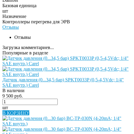
Danfoss
Базовая единица
шт
Назначение
Контроллеры перегрева для ЭРВ
Отзывы
Отзывы
Загрузка комментариев...
Популярные в разделе
Датчик давления (0...34,5 бар) SPKT0033P (0,5-4,5Vdc; 1/4"
SAE внутр.) Carel
В наличии
9 500 руб.
шт
В КОРЗИНУ