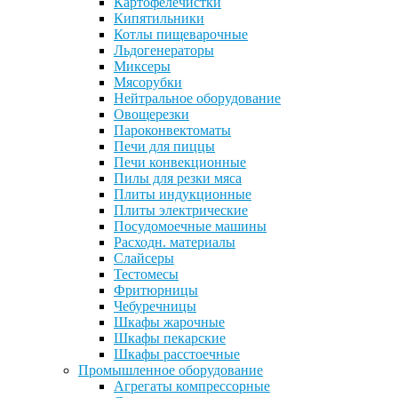
Картофелечистки
Кипятильники
Котлы пищеварочные
Льдогенераторы
Миксеры
Мясорубки
Нейтральное оборудование
Овощерезки
Пароконвектоматы
Печи для пиццы
Печи конвекционные
Пилы для резки мяса
Плиты индукционные
Плиты электрические
Посудомоечные машины
Расходн. материалы
Слайсеры
Тестомесы
Фритюрницы
Чебуречницы
Шкафы жарочные
Шкафы пекарские
Шкафы расстоечные
Промышленное оборудование
Агрегаты компрессорные