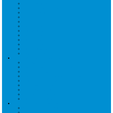
Бонеты морозильные
Витрины кондитерские
Витрины морозильные
Витрины настольные
Витрины холодильные
Горки холодильные
Лари морозильные
Бонеты-Лари
Шкафы кондитерские
Столы холодильные
Шкафы морозильные
Шкафы холодильные
Стеллажи и прикассовая зона
Кассовые боксы
Комплектующие для стеллажей
Овощные развалы
Покупательские корзины и тележки
Распродажные корзины и столы
Стеллажи складские НОРДИКА
Стеллажи торговые НОРДИКА
Турникеты и ограждения
Шкафы для сумок
Технологическое оборудование
Аппараты для шаурмы
Блендеры