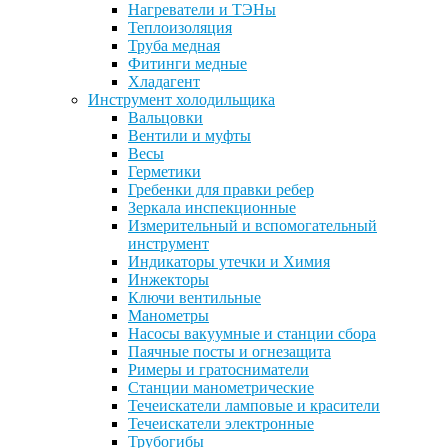
Нагреватели и ТЭНы
Теплоизоляция
Труба медная
Фитинги медные
Хладагент
Инструмент холодильщика
Вальцовки
Вентили и муфты
Весы
Герметики
Гребенки для правки ребер
Зеркала инспекционные
Измерительный и вспомогательный
инструмент
Индикаторы утечки и Химия
Инжекторы
Ключи вентильные
Манометры
Насосы вакуумные и станции сбора
Паячные посты и огнезащита
Римеры и гратосниматели
Станции манометрические
Течеискатели ламповые и красители
Течеискатели электронные
Трубогибы