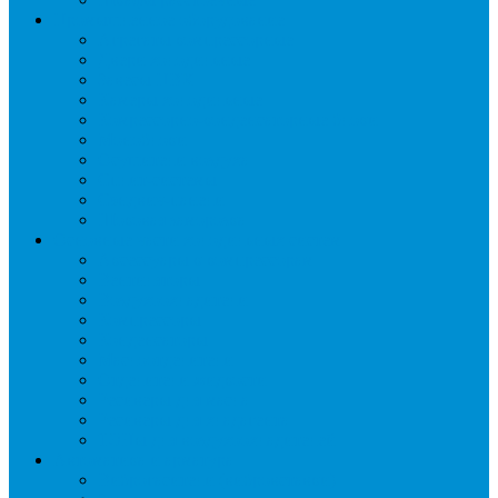
Промышленное оборудование
Агрегаты компрессорные
Двери холодильные
Завесы ПВХ
Камеры холодильные
Комрессорно-конденсаторные блоки
Моноблоки
Осушители воздуха
Сплит-системы
Сэндвич-панели
Шоковая заморозка
Основные части холодильных систем
Аксессуары к компрессорам
Вентиляторы
Воздухоохладители
Компрессоры
Конденсаторы
Маслоотделители
Отделители жидкости
Ресиверы для масла
Ресиверы для хладагента
ТЭНы для воздухоохладителей
Автоматика и арматура
Виброгасители (вибровставки)