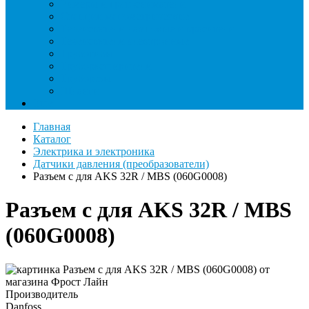
Римеры и гратосниматели
Станции манометрические
Течеискатели ламповые и красители
Течеискатели электронные
Трубогибы
Труборасширители
Труборезы
Шланги
Еще
Главная
Каталог
Электрика и электроника
Датчики давления (преобразователи)
Разъем с для AKS 32R / MBS (060G0008)
Разъем с для AKS 32R / MBS
(060G0008)
Производитель
Danfoss