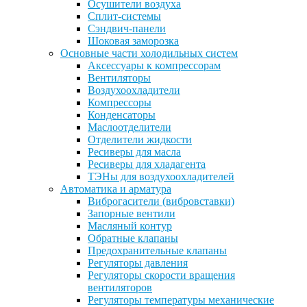
Осушители воздуха
Сплит-системы
Сэндвич-панели
Шоковая заморозка
Основные части холодильных систем
Аксессуары к компрессорам
Вентиляторы
Воздухоохладители
Компрессоры
Конденсаторы
Маслоотделители
Отделители жидкости
Ресиверы для масла
Ресиверы для хладагента
ТЭНы для воздухоохладителей
Автоматика и арматура
Виброгасители (вибровставки)
Запорные вентили
Масляный контур
Обратные клапаны
Предохранительные клапаны
Регуляторы давления
Регуляторы скорости вращения
вентиляторов
Регуляторы температуры механические