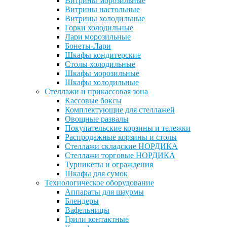
Витрины морозильные
Витрины настольные
Витрины холодильные
Горки холодильные
Лари морозильные
Бонеты-Лари
Шкафы кондитерские
Столы холодильные
Шкафы морозильные
Шкафы холодильные
Стеллажи и прикассовая зона
Кассовые боксы
Комплектующие для стеллажей
Овощные развалы
Покупательские корзины и тележки
Распродажные корзины и столы
Стеллажи складские НОРДИКА
Стеллажи торговые НОРДИКА
Турникеты и ограждения
Шкафы для сумок
Технологическое оборудование
Аппараты для шаурмы
Блендеры
Вафельницы
Грили контактные