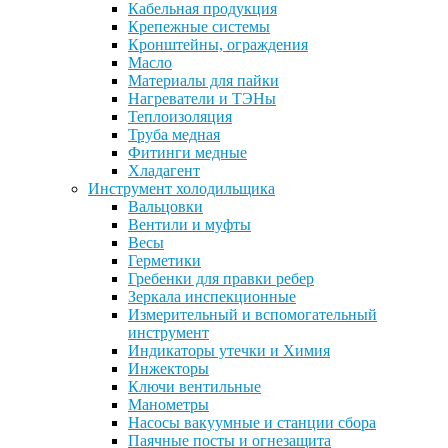
Кабельная продукция
Крепежные системы
Кронштейны, ограждения
Масло
Материалы для пайки
Нагреватели и ТЭНы
Теплоизоляция
Труба медная
Фитинги медные
Хладагент
Инструмент холодильщика
Вальцовки
Вентили и муфты
Весы
Герметики
Гребенки для правки ребер
Зеркала инспекционные
Измерительный и вспомогательный
инструмент
Индикаторы утечки и Химия
Инжекторы
Ключи вентильные
Манометры
Насосы вакуумные и станции сбора
Паячные посты и огнезащита