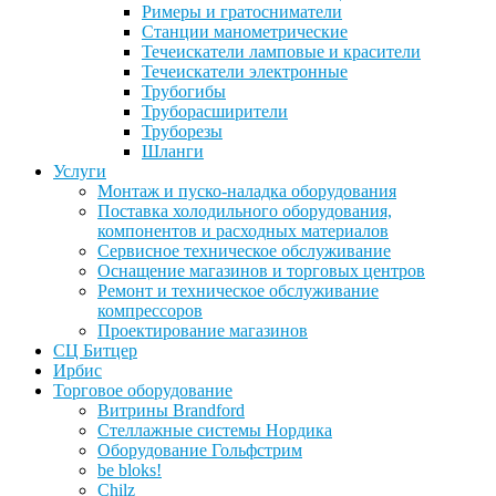
Римеры и гратосниматели
Станции манометрические
Течеискатели ламповые и красители
Течеискатели электронные
Трубогибы
Труборасширители
Труборезы
Шланги
Услуги
Монтаж и пуско-наладка оборудования
Поставка холодильного оборудования,
компонентов и расходных материалов
Сервисное техническое обслуживание
Оснащение магазинов и торговых центров
Ремонт и техническое обслуживание
компрессоров
Проектирование магазинов
СЦ Битцер
Ирбис
Торговое оборудование
Витрины Brandford
Стеллажные системы Нордика
Оборудование Гольфстрим
be bloks!
Chilz