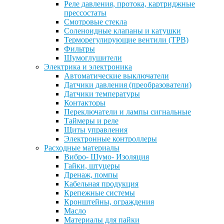
Реле давления, протока, картриджные
прессостаты
Смотровые стекла
Соленоидные клапаны и катушки
Терморегулирующие вентили (ТРВ)
Фильтры
Шумоглушители
Электрика и электроника
Автоматические выключатели
Датчики давления (преобразователи)
Датчики температуры
Контакторы
Переключатели и лампы сигнальные
Таймеры и реле
Щиты управления
Электронные контроллеры
Расходные материалы
Вибро- Шумо- Изоляция
Гайки, штуцеры
Дренаж, помпы
Кабельная продукция
Крепежные системы
Кронштейны, ограждения
Масло
Материалы для пайки