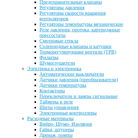
Предохранительные клапаны
Регуляторы давления
Регуляторы скорости вращения
вентиляторов
Регуляторы температуры механические
Реле давления, протока, картриджные
прессостаты
Смотровые стекла
Соленоидные клапаны и катушки
Терморегулирующие вентили (ТРВ)
Фильтры
Шумоглушители
Электрика и электроника
Автоматические выключатели
Датчики давления (преобразователи)
Датчики температуры
Контакторы
Переключатели и лампы сигнальные
Таймеры и реле
Щиты управления
Электронные контроллеры
Расходные материалы
Вибро- Шумо- Изоляция
Гайки, штуцеры
Дренаж, помпы