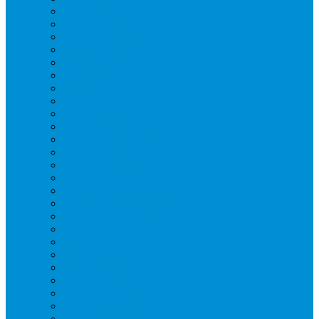
Вафельницы
Грили контактные
Картофелечистки
Кипятильники
Котлы пищеварочные
Льдогенераторы
Миксеры
Мясорубки
Нейтральное оборудование
Овощерезки
Пароконвектоматы
Печи для пиццы
Печи конвекционные
Пилы для резки мяса
Плиты индукционные
Плиты электрические
Посудомоечные машины
Расходн. материалы
Слайсеры
Тестомесы
Фритюрницы
Чебуречницы
Шкафы жарочные
Шкафы пекарские
Шкафы расстоечные