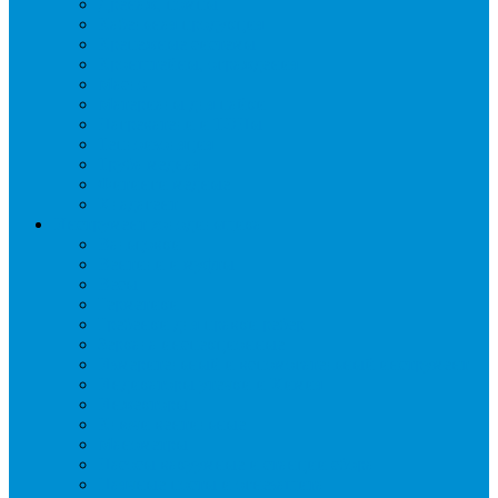
Дренаж, помпы
Кабельная продукция
Крепежные системы
Кронштейны, ограждения
Масло
Материалы для пайки
Нагреватели и ТЭНы
Теплоизоляция
Труба медная
Фитинги медные
Хладагент
Инструмент холодильщика
Вальцовки
Вентили и муфты
Весы
Герметики
Гребенки для правки ребер
Зеркала инспекционные
Измерительный и вспомогательный инструмент
Индикаторы утечки и Химия
Инжекторы
Ключи вентильные
Манометры
Насосы вакуумные и станции сбора
Паячные посты и огнезащита