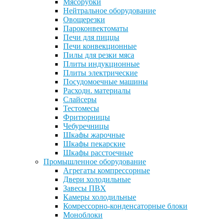
Мясорубки
Нейтральное оборудование
Овощерезки
Пароконвектоматы
Печи для пиццы
Печи конвекционные
Пилы для резки мяса
Плиты индукционные
Плиты электрические
Посудомоечные машины
Расходн. материалы
Слайсеры
Тестомесы
Фритюрницы
Чебуречницы
Шкафы жарочные
Шкафы пекарские
Шкафы расстоечные
Промышленное оборудование
Агрегаты компрессорные
Двери холодильные
Завесы ПВХ
Камеры холодильные
Комрессорно-конденсаторные блоки
Моноблоки