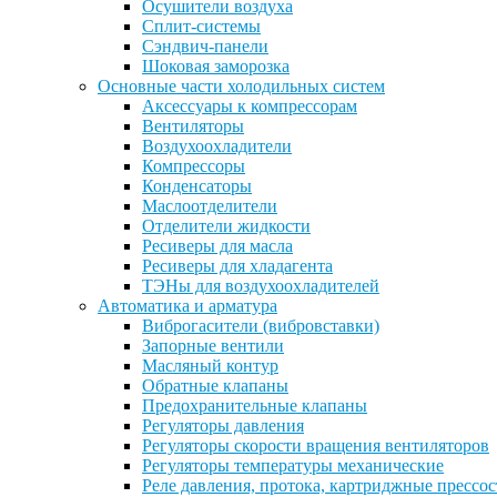
Осушители воздуха
Сплит-системы
Сэндвич-панели
Шоковая заморозка
Основные части холодильных систем
Аксессуары к компрессорам
Вентиляторы
Воздухоохладители
Компрессоры
Конденсаторы
Маслоотделители
Отделители жидкости
Ресиверы для масла
Ресиверы для хладагента
ТЭНы для воздухоохладителей
Автоматика и арматура
Виброгасители (вибровставки)
Запорные вентили
Масляный контур
Обратные клапаны
Предохранительные клапаны
Регуляторы давления
Регуляторы скорости вращения вентиляторов
Регуляторы температуры механические
Реле давления, протока, картриджные прессо