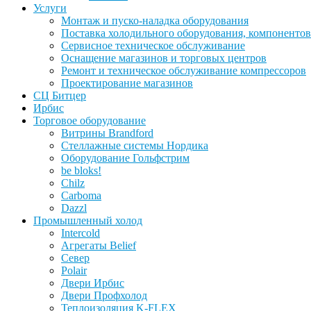
Услуги
Монтаж и пуско-наладка оборудования
Поставка холодильного оборудования, компонентов
Сервисное техническое обслуживание
Оснащение магазинов и торговых центров
Ремонт и техническое обслуживание компрессоров
Проектирование магазинов
СЦ Битцер
Ирбис
Торговое оборудование
Витрины Brandford
Стеллажные системы Нордика
Оборудование Гольфстрим
be bloks!
Chilz
Carboma
Dazzl
Промышленный холод
Intercold
Агрегаты Belief
Север
Polair
Двери Ирбис
Двери Профхолод
Теплоизоляция K-FLEX