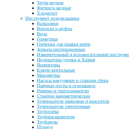
Труба медная
Фитинги медные
Хладагент
Инструмент холодильщика
Вальцовки
Вентили и муфты
Весы
Герметики
Гребенки для правки ребер
Зеркала инспекционные
Измерительный и вспомогательный инструме
Индикаторы утечки и Химия
Инжекторы
Ключи вентильные
Манометры
Насосы вакуумные и станции сбора
Паячные посты и огнезащита
Римеры и гратосниматели
Станции манометрические
Течеискатели ламповые и красители
Течеискатели электронные
Трубогибы
Труборасширители
Труборезы
Шланги