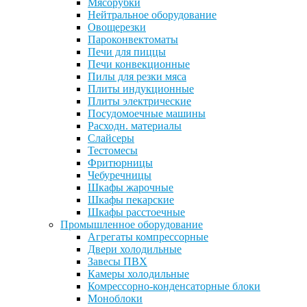
Мясорубки
Нейтральное оборудование
Овощерезки
Пароконвектоматы
Печи для пиццы
Печи конвекционные
Пилы для резки мяса
Плиты индукционные
Плиты электрические
Посудомоечные машины
Расходн. материалы
Слайсеры
Тестомесы
Фритюрницы
Чебуречницы
Шкафы жарочные
Шкафы пекарские
Шкафы расстоечные
Промышленное оборудование
Агрегаты компрессорные
Двери холодильные
Завесы ПВХ
Камеры холодильные
Комрессорно-конденсаторные блоки
Моноблоки