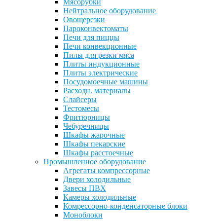
Мясорубки
Нейтральное оборудование
Овощерезки
Пароконвектоматы
Печи для пиццы
Печи конвекционные
Пилы для резки мяса
Плиты индукционные
Плиты электрические
Посудомоечные машины
Расходн. материалы
Слайсеры
Тестомесы
Фритюрницы
Чебуречницы
Шкафы жарочные
Шкафы пекарские
Шкафы расстоечные
Промышленное оборудование
Агрегаты компрессорные
Двери холодильные
Завесы ПВХ
Камеры холодильные
Комрессорно-конденсаторные блоки
Моноблоки