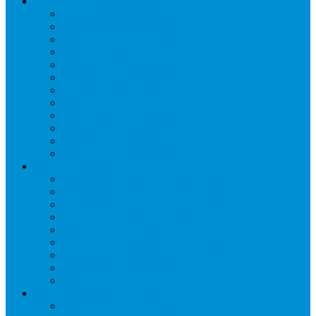
Торговое оборудование
Бонеты морозильные
Витрины кондитерские
Витрины морозильные
Витрины настольные
Витрины холодильные
Горки холодильные
Лари морозильные
Бонеты-Лари
Шкафы кондитерские
Столы холодильные
Шкафы морозильные
Шкафы холодильные
Стеллажи и прикассовая зона
Кассовые боксы
Комплектующие для стеллажей
Овощные развалы
Покупательские корзины и тележки
Распродажные корзины и столы
Стеллажи складские НОРДИКА
Стеллажи торговые НОРДИКА
Турникеты и ограждения
Шкафы для сумок
Технологическое оборудование
Аппараты для шаурмы