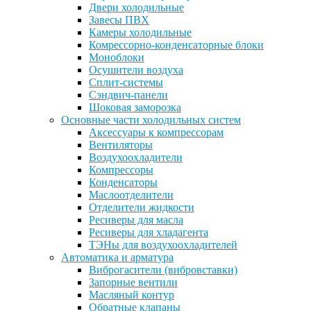
Двери холодильные
Завесы ПВХ
Камеры холодильные
Комрессорно-конденсаторные блоки
Моноблоки
Осушители воздуха
Сплит-системы
Сэндвич-панели
Шоковая заморозка
Основные части холодильных систем
Аксессуары к компрессорам
Вентиляторы
Воздухоохладители
Компрессоры
Конденсаторы
Маслоотделители
Отделители жидкости
Ресиверы для масла
Ресиверы для хладагента
ТЭНы для воздухоохладителей
Автоматика и арматура
Виброгасители (вибровставки)
Запорные вентили
Масляный контур
Обратные клапаны