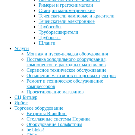
Римеры и гратосниматели
Станции манометрические
Течеискатели ламповые и красители
Течеискатели электронные
Трубогибы
Труборасширители
Труборезы
Шланги
Услуги
Монтаж и пуско-наладка оборудования
Поставка холодильного оборудования,
компонентов и расходных материалов
Сервисное техническое обслуживание
Оснащение магазинов и торговых центров
Ремонт и техническое обслуживание
компрессоров
Проектирование магазинов
СЦ Битцер
Ирбис
Торговое оборудование
Витрины Brandford
Стеллажные системы Нордика
Оборудование Гольфстрим
be bloks!