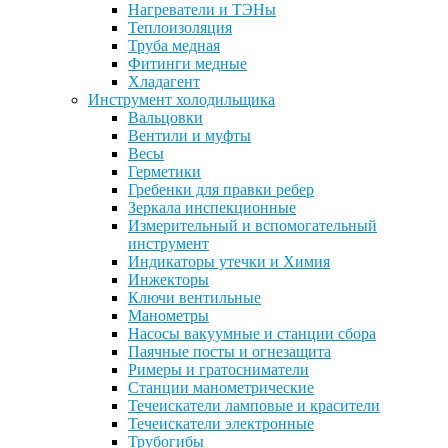
Нагреватели и ТЭНы
Теплоизоляция
Труба медная
Фитинги медные
Хладагент
Инструмент холодильщика
Вальцовки
Вентили и муфты
Весы
Герметики
Гребенки для правки ребер
Зеркала инспекционные
Измерительный и вспомогательный
инструмент
Индикаторы утечки и Химия
Инжекторы
Ключи вентильные
Манометры
Насосы вакуумные и станции сбора
Паячные посты и огнезащита
Римеры и гратосниматели
Станции манометрические
Течеискатели ламповые и красители
Течеискатели электронные
Трубогибы