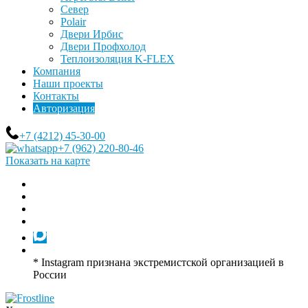
Север
Polair
Двери Ирбис
Двери Профхолод
Теплоизоляция K-FLEX
Компания
Наши проекты
Контакты
Авторизация
+7 (4212) 45-30-00
+7 (962) 220-80-46
Показать на карте
* Instagram признана экстремистской организацией в
России