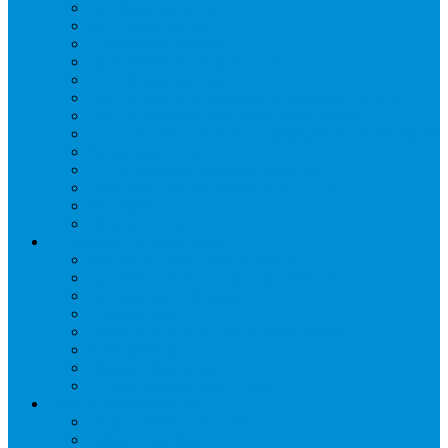
Запорные вентили
Масляный контур
Обратные клапаны
Предохранительные клапаны
Регуляторы давления
Регуляторы скорости вращения вентиляторов
Регуляторы температуры механические
Реле давления, протока, картриджные прессостаты
Смотровые стекла
Соленоидные клапаны и катушки
Терморегулирующие вентили (ТРВ)
Фильтры
Шумоглушители
Электрика и электроника
Автоматические выключатели
Датчики давления (преобразователи)
Датчики температуры
Контакторы
Переключатели и лампы сигнальные
Таймеры и реле
Щиты управления
Электронные контроллеры
Расходные материалы
Вибро- Шумо- Изоляция
Гайки, штуцеры