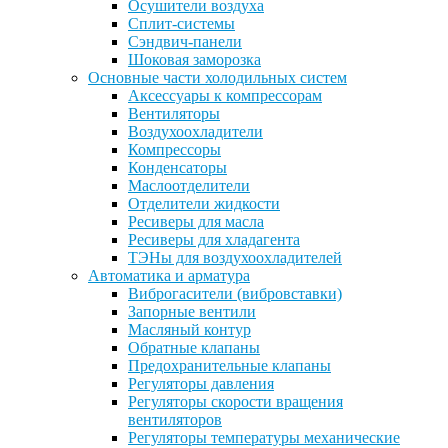
Осушители воздуха
Сплит-системы
Сэндвич-панели
Шоковая заморозка
Основные части холодильных систем
Аксессуары к компрессорам
Вентиляторы
Воздухоохладители
Компрессоры
Конденсаторы
Маслоотделители
Отделители жидкости
Ресиверы для масла
Ресиверы для хладагента
ТЭНы для воздухоохладителей
Автоматика и арматура
Виброгасители (вибровставки)
Запорные вентили
Масляный контур
Обратные клапаны
Предохранительные клапаны
Регуляторы давления
Регуляторы скорости вращения
вентиляторов
Регуляторы температуры механические