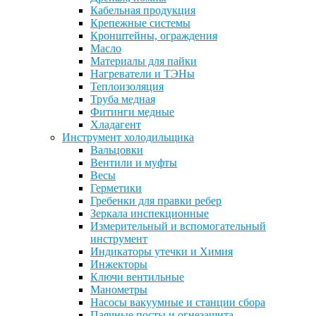
Кабельная продукция
Крепежные системы
Кронштейны, ограждения
Масло
Материалы для пайки
Нагреватели и ТЭНы
Теплоизоляция
Труба медная
Фитинги медные
Хладагент
Инструмент холодильщика
Вальцовки
Вентили и муфты
Весы
Герметики
Гребенки для правки ребер
Зеркала инспекционные
Измерительный и вспомогательный
инструмент
Индикаторы утечки и Химия
Инжекторы
Ключи вентильные
Манометры
Насосы вакуумные и станции сбора
Паячные посты и огнезащита