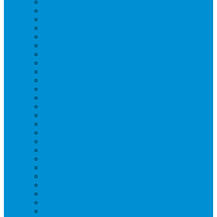
Блендеры
Вафельницы
Грили контактные
Картофелечистки
Кипятильники
Котлы пищеварочные
Льдогенераторы
Миксеры
Мясорубки
Нейтральное оборудование
Овощерезки
Пароконвектоматы
Печи для пиццы
Печи конвекционные
Пилы для резки мяса
Плиты индукционные
Плиты электрические
Посудомоечные машины
Расходн. материалы
Слайсеры
Тестомесы
Фритюрницы
Чебуречницы
Шкафы жарочные
Шкафы пекарские