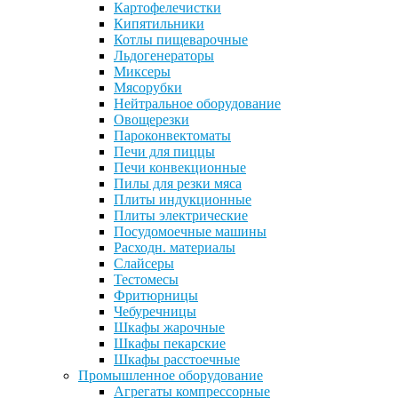
Картофелечистки
Кипятильники
Котлы пищеварочные
Льдогенераторы
Миксеры
Мясорубки
Нейтральное оборудование
Овощерезки
Пароконвектоматы
Печи для пиццы
Печи конвекционные
Пилы для резки мяса
Плиты индукционные
Плиты электрические
Посудомоечные машины
Расходн. материалы
Слайсеры
Тестомесы
Фритюрницы
Чебуречницы
Шкафы жарочные
Шкафы пекарские
Шкафы расстоечные
Промышленное оборудование
Агрегаты компрессорные