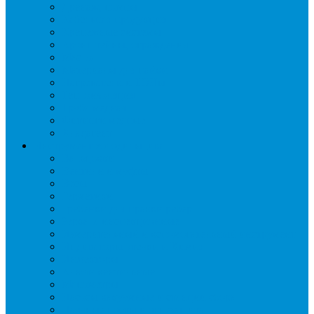
Дренаж, помпы
Кабельная продукция
Крепежные системы
Кронштейны, ограждения
Масло
Материалы для пайки
Нагреватели и ТЭНы
Теплоизоляция
Труба медная
Фитинги медные
Хладагент
Инструмент холодильщика
Вальцовки
Вентили и муфты
Весы
Герметики
Гребенки для правки ребер
Зеркала инспекционные
Измерительный и вспомогательный инструмент
Индикаторы утечки и Химия
Инжекторы
Ключи вентильные
Манометры
Насосы вакуумные и станции сбора
Паячные посты и огнезащита