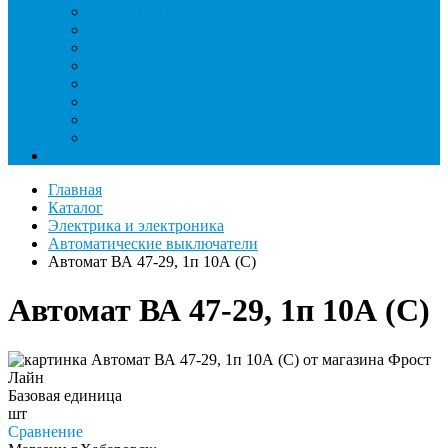
Римеры и гратосниматели
Станции манометрические
Течеискатели ламповые и красители
Течеискатели электронные
Трубогибы
Труборасширители
Труборезы
Шланги
Еще
Главная
Каталог
Электрика и электроника
Автоматические выключатели
Автомат ВА 47-29, 1п 10А (C)
Автомат ВА 47-29, 1п 10А (C)
Базовая единица
шт
Сравнение