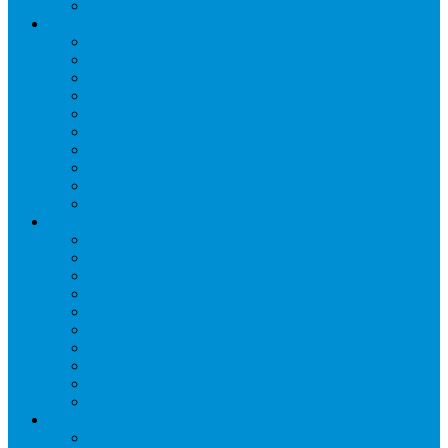
Шкафы расстоечные
Промышленное оборудование
Агрегаты компрессорные
Двери холодильные
Завесы ПВХ
Камеры холодильные
Комрессорно-конденсаторные блоки
Моноблоки
Осушители воздуха
Сплит-системы
Сэндвич-панели
Шоковая заморозка
Основные части холодильных систем
Аксессуары к компрессорам
Вентиляторы
Воздухоохладители
Компрессоры
Конденсаторы
Маслоотделители
Отделители жидкости
Ресиверы для масла
Ресиверы для хладагента
ТЭНы для воздухоохладителей
Автоматика и арматура
Виброгасители (вибровставки)