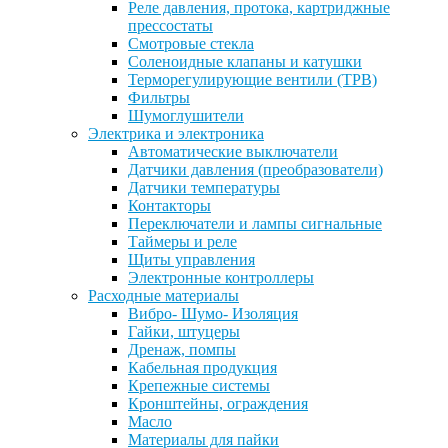
Реле давления, протока, картриджные
прессостаты
Смотровые стекла
Соленоидные клапаны и катушки
Терморегулирующие вентили (ТРВ)
Фильтры
Шумоглушители
Электрика и электроника
Автоматические выключатели
Датчики давления (преобразователи)
Датчики температуры
Контакторы
Переключатели и лампы сигнальные
Таймеры и реле
Щиты управления
Электронные контроллеры
Расходные материалы
Вибро- Шумо- Изоляция
Гайки, штуцеры
Дренаж, помпы
Кабельная продукция
Крепежные системы
Кронштейны, ограждения
Масло
Материалы для пайки