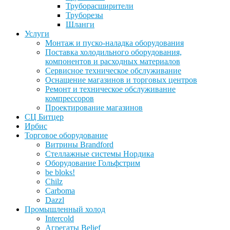
Труборасширители
Труборезы
Шланги
Услуги
Монтаж и пуско-наладка оборудования
Поставка холодильного оборудования,
компонентов и расходных материалов
Сервисное техническое обслуживание
Оснащение магазинов и торговых центров
Ремонт и техническое обслуживание
компрессоров
Проектирование магазинов
СЦ Битцер
Ирбис
Торговое оборудование
Витрины Brandford
Стеллажные системы Нордика
Оборудование Гольфстрим
be bloks!
Chilz
Carboma
Dazzl
Промышленный холод
Intercold
Агрегаты Belief