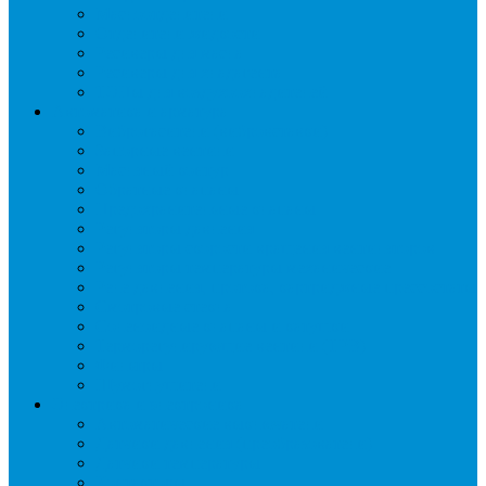
Маслоотделители
Отделители жидкости
Ресиверы для масла
Ресиверы для хладагента
ТЭНы для воздухоохладителей
Автоматика и арматура
Виброгасители (вибровставки)
Запорные вентили
Масляный контур
Обратные клапаны
Предохранительные клапаны
Регуляторы давления
Регуляторы скорости вращения вентиляторов
Регуляторы температуры механические
Реле давления, протока, картриджные прессостаты
Смотровые стекла
Соленоидные клапаны и катушки
Терморегулирующие вентили (ТРВ)
Фильтры
Шумоглушители
Электрика и электроника
Автоматические выключатели
Датчики давления (преобразователи)
Датчики температуры
Контакторы