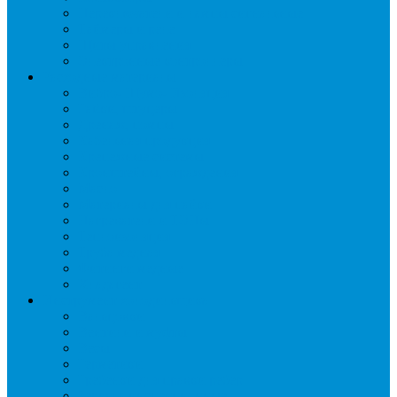
Переключатели и лампы сигнальные
Таймеры и реле
Щиты управления
Электронные контроллеры
Расходные материалы
Вибро- Шумо- Изоляция
Гайки, штуцеры
Дренаж, помпы
Кабельная продукция
Крепежные системы
Кронштейны, ограждения
Масло
Материалы для пайки
Нагреватели и ТЭНы
Теплоизоляция
Труба медная
Фитинги медные
Хладагент
Инструмент холодильщика
Вальцовки
Вентили и муфты
Весы
Герметики
Гребенки для правки ребер
Зеркала инспекционные