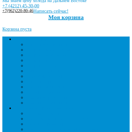
Мы знаем цену холода на Дальнем Востоке
+7 (4212) 45-30-00
+7(962)220-80-46
Написать сейчас!
Моя корзина
Корзина пуста
Торговое оборудование
Бонеты морозильные
Витрины кондитерские
Витрины морозильные
Витрины настольные
Витрины холодильные
Горки холодильные
Лари морозильные
Бонеты-Лари
Шкафы кондитерские
Столы холодильные
Шкафы морозильные
Шкафы холодильные
Стеллажи и прикассовая зона
Кассовые боксы
Комплектующие для стеллажей
Овощные развалы
Покупательские корзины и тележки