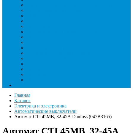
Измерительный и вспомогательный инструмент
Индикаторы утечки и Химия
Инжекторы
Ключи вентильные
Манометры
Насосы вакуумные и станции сбора
Паячные посты и огнезащита
Римеры и гратосниматели
Станции манометрические
Течеискатели ламповые и красители
Течеискатели электронные
Трубогибы
Труборасширители
Труборезы
Шланги
Еще
Главная
Каталог
Электрика и электроника
Автоматические выключатели
Автомат CTI 45MB, 32-45А Danfoss (047B3165)
Автомат CTI 45MB, 32-45А