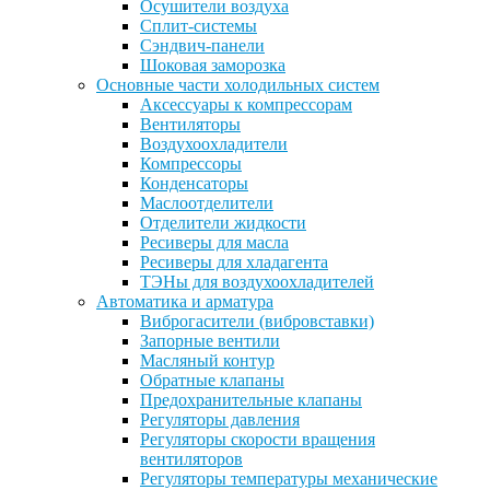
Осушители воздуха
Сплит-системы
Сэндвич-панели
Шоковая заморозка
Основные части холодильных систем
Аксессуары к компрессорам
Вентиляторы
Воздухоохладители
Компрессоры
Конденсаторы
Маслоотделители
Отделители жидкости
Ресиверы для масла
Ресиверы для хладагента
ТЭНы для воздухоохладителей
Автоматика и арматура
Виброгасители (вибровставки)
Запорные вентили
Масляный контур
Обратные клапаны
Предохранительные клапаны
Регуляторы давления
Регуляторы скорости вращения
вентиляторов
Регуляторы температуры механические