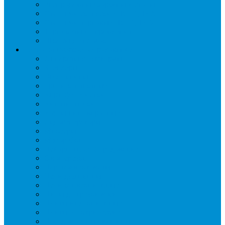
Распродажные корзины и столы
Стеллажи складские НОРДИКА
Стеллажи торговые НОРДИКА
Турникеты и ограждения
Шкафы для сумок
Технологическое оборудование
Аппараты для шаурмы
Блендеры
Вафельницы
Грили контактные
Картофелечистки
Кипятильники
Котлы пищеварочные
Льдогенераторы
Миксеры
Мясорубки
Нейтральное оборудование
Овощерезки
Пароконвектоматы
Печи для пиццы
Печи конвекционные
Пилы для резки мяса
Плиты индукционные
Плиты электрические
Посудомоечные машины