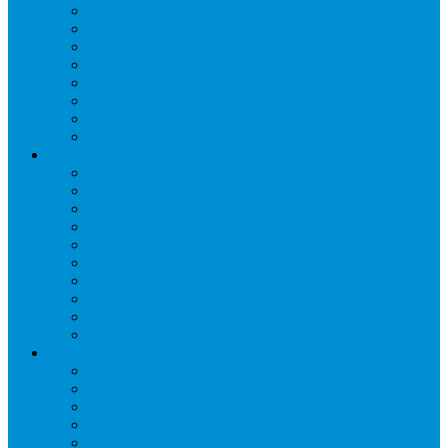
Расходн. материалы
Слайсеры
Тестомесы
Фритюрницы
Чебуречницы
Шкафы жарочные
Шкафы пекарские
Шкафы расстоечные
Промышленное оборудование
Агрегаты компрессорные
Двери холодильные
Завесы ПВХ
Камеры холодильные
Комрессорно-конденсаторные блоки
Моноблоки
Осушители воздуха
Сплит-системы
Сэндвич-панели
Шоковая заморозка
Основные части холодильных систем
Аксессуары к компрессорам
Вентиляторы
Воздухоохладители
Компрессоры
Конденсаторы