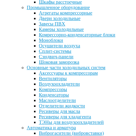
Шкафы расстоечные
Промышленное оборудование
Агрегаты компрессорные
Двери холодильные
Завесы ПВХ
Камеры холодильные
Комрессорно-конденсаторные блоки
Моноблоки
Осушители воздуха
Сплит-системы
Сэндвич-панели
Шоковая заморозка
Основные части холодильных систем
Аксессуары к компрессорам
Вентиляторы
Воздухоохладители
Компрессоры
Конденсаторы
Маслоотделители
Отделители жидкости
Ресиверы для масла
Ресиверы для хладагента
ТЭНы для воздухоохладителей
Автоматика и арматура
Виброгасители (вибровставки)