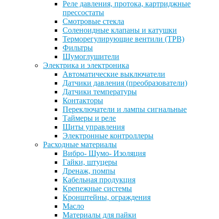
Реле давления, протока, картриджные
прессостаты
Смотровые стекла
Соленоидные клапаны и катушки
Терморегулирующие вентили (ТРВ)
Фильтры
Шумоглушители
Электрика и электроника
Автоматические выключатели
Датчики давления (преобразователи)
Датчики температуры
Контакторы
Переключатели и лампы сигнальные
Таймеры и реле
Щиты управления
Электронные контроллеры
Расходные материалы
Вибро- Шумо- Изоляция
Гайки, штуцеры
Дренаж, помпы
Кабельная продукция
Крепежные системы
Кронштейны, ограждения
Масло
Материалы для пайки