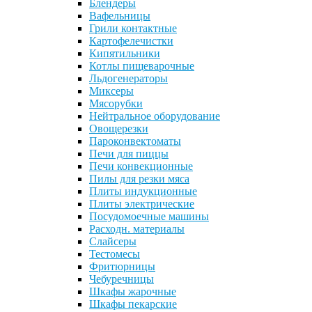
Блендеры
Вафельницы
Грили контактные
Картофелечистки
Кипятильники
Котлы пищеварочные
Льдогенераторы
Миксеры
Мясорубки
Нейтральное оборудование
Овощерезки
Пароконвектоматы
Печи для пиццы
Печи конвекционные
Пилы для резки мяса
Плиты индукционные
Плиты электрические
Посудомоечные машины
Расходн. материалы
Слайсеры
Тестомесы
Фритюрницы
Чебуречницы
Шкафы жарочные
Шкафы пекарские