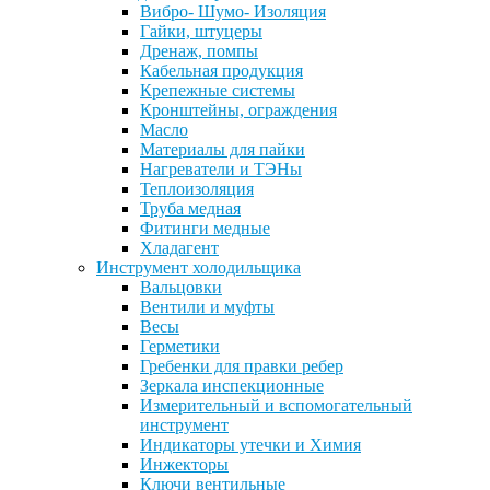
Вибро- Шумо- Изоляция
Гайки, штуцеры
Дренаж, помпы
Кабельная продукция
Крепежные системы
Кронштейны, ограждения
Масло
Материалы для пайки
Нагреватели и ТЭНы
Теплоизоляция
Труба медная
Фитинги медные
Хладагент
Инструмент холодильщика
Вальцовки
Вентили и муфты
Весы
Герметики
Гребенки для правки ребер
Зеркала инспекционные
Измерительный и вспомогательный
инструмент
Индикаторы утечки и Химия
Инжекторы
Ключи вентильные