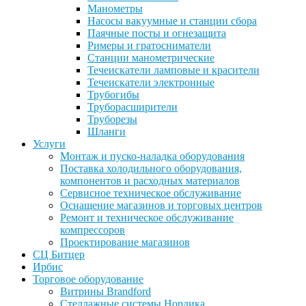
Манометры
Насосы вакуумные и станции сбора
Паячные посты и огнезащита
Римеры и гратосниматели
Станции манометрические
Течеискатели ламповые и красители
Течеискатели электронные
Трубогибы
Труборасширители
Труборезы
Шланги
Услуги
Монтаж и пуско-наладка оборудования
Поставка холодильного оборудования,
компонентов и расходных материалов
Сервисное техническое обслуживание
Оснащение магазинов и торговых центров
Ремонт и техническое обслуживание
компрессоров
Проектирование магазинов
СЦ Битцер
Ирбис
Торговое оборудование
Витрины Brandford
Стеллажные системы Нордика