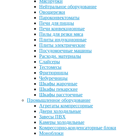
Мясорубки
Нейтральное оборудование
Овощерезки
Пароконвектоматы
Печи для пиццы
Печи конвекционные
Пилы для резки мяса
Плиты индукционные
Плиты электрические
Посудомоечные машины
Расходн. материалы
Слайсеры
Тестомесы
Фритюрницы
Чебуречницы
Шкафы жарочные
Шкафы пекарские
Шкафы расстоечные
Промышленное оборудование
Агрегаты компрессорные
Двери холодильные
Завесы ПВХ
Камеры холодильные
Комрессорно-конденсаторные блоки
Моноблоки