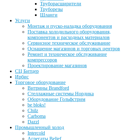
Труборасширители
Труборезы
Шланги
Услуги
Монтаж и пуско-наладка оборудования
Поставка холодильного оборудования,
компонентов и расходных материалов
Сервисное техническое обслуживание
Оснащение магазинов и торговых центров
Ремонт и техническое обслуживание
компрессоров
Проектирование магазинов
СЦ Битцер
Ирбис
Торговое оборудование
Витрины Brandford
Стеллажные системы Нордика
Оборудование Гольфстрим
be bloks!
Chilz
Carboma
Dazzl
Промышленный холод
Intercold
Агрегаты Belief