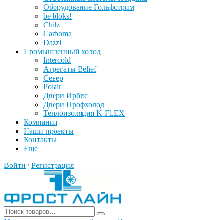
Оборудование Гольфстрим
be bloks!
Chilz
Carboma
Dazzl
Промышленный холод
Intercold
Агрегаты Belief
Север
Polair
Двери Ирбис
Двери Профхолод
Теплоизоляция K-FLEX
Компания
Наши проекты
Контакты
Еще
Войти
/
Регистрация