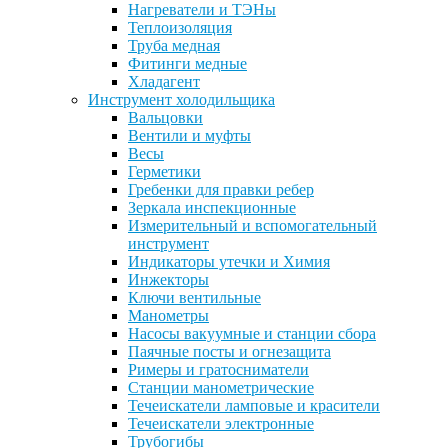
Нагреватели и ТЭНы
Теплоизоляция
Труба медная
Фитинги медные
Хладагент
Инструмент холодильщика
Вальцовки
Вентили и муфты
Весы
Герметики
Гребенки для правки ребер
Зеркала инспекционные
Измерительный и вспомогательный
инструмент
Индикаторы утечки и Химия
Инжекторы
Ключи вентильные
Манометры
Насосы вакуумные и станции сбора
Паячные посты и огнезащита
Римеры и гратосниматели
Станции манометрические
Течеискатели ламповые и красители
Течеискатели электронные
Трубогибы