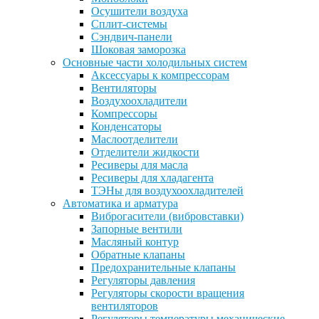
Осушители воздуха
Сплит-системы
Сэндвич-панели
Шоковая заморозка
Основные части холодильных систем
Аксессуары к компрессорам
Вентиляторы
Воздухоохладители
Компрессоры
Конденсаторы
Маслоотделители
Отделители жидкости
Ресиверы для масла
Ресиверы для хладагента
ТЭНы для воздухоохладителей
Автоматика и арматура
Виброгасители (вибровставки)
Запорные вентили
Масляный контур
Обратные клапаны
Предохранительные клапаны
Регуляторы давления
Регуляторы скорости вращения
вентиляторов
Регуляторы температуры механические