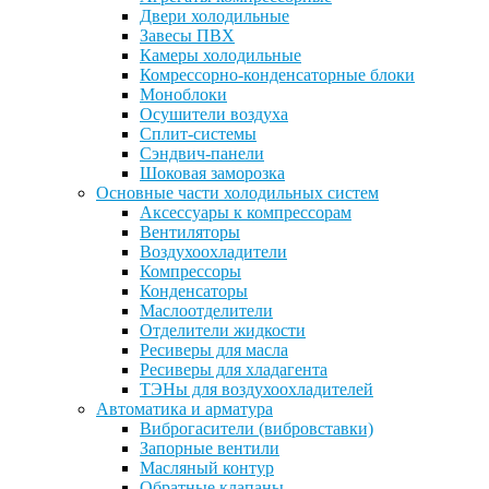
Двери холодильные
Завесы ПВХ
Камеры холодильные
Комрессорно-конденсаторные блоки
Моноблоки
Осушители воздуха
Сплит-системы
Сэндвич-панели
Шоковая заморозка
Основные части холодильных систем
Аксессуары к компрессорам
Вентиляторы
Воздухоохладители
Компрессоры
Конденсаторы
Маслоотделители
Отделители жидкости
Ресиверы для масла
Ресиверы для хладагента
ТЭНы для воздухоохладителей
Автоматика и арматура
Виброгасители (вибровставки)
Запорные вентили
Масляный контур
Обратные клапаны