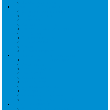
Шкафы расстоечные
Промышленное оборудование
Агрегаты компрессорные
Двери холодильные
Завесы ПВХ
Камеры холодильные
Комрессорно-конденсаторные блоки
Моноблоки
Осушители воздуха
Сплит-системы
Сэндвич-панели
Шоковая заморозка
Основные части холодильных систем
Аксессуары к компрессорам
Вентиляторы
Воздухоохладители
Компрессоры
Конденсаторы
Маслоотделители
Отделители жидкости
Ресиверы для масла
Ресиверы для хладагента
ТЭНы для воздухоохладителей
Автоматика и арматура
Виброгасители (вибровставки)