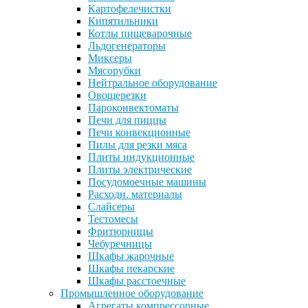
Картофелечистки
Кипятильники
Котлы пищеварочные
Льдогенераторы
Миксеры
Мясорубки
Нейтральное оборудование
Овощерезки
Пароконвектоматы
Печи для пиццы
Печи конвекционные
Пилы для резки мяса
Плиты индукционные
Плиты электрические
Посудомоечные машины
Расходн. материалы
Слайсеры
Тестомесы
Фритюрницы
Чебуречницы
Шкафы жарочные
Шкафы пекарские
Шкафы расстоечные
Промышленное оборудование
Агрегаты компрессорные