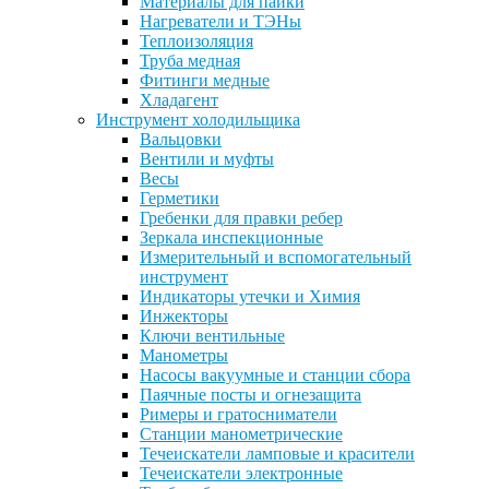
Материалы для пайки
Нагреватели и ТЭНы
Теплоизоляция
Труба медная
Фитинги медные
Хладагент
Инструмент холодильщика
Вальцовки
Вентили и муфты
Весы
Герметики
Гребенки для правки ребер
Зеркала инспекционные
Измерительный и вспомогательный
инструмент
Индикаторы утечки и Химия
Инжекторы
Ключи вентильные
Манометры
Насосы вакуумные и станции сбора
Паячные посты и огнезащита
Римеры и гратосниматели
Станции манометрические
Течеискатели ламповые и красители
Течеискатели электронные