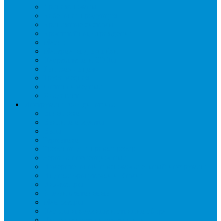
Дренаж, помпы
Кабельная продукция
Крепежные системы
Кронштейны, ограждения
Масло
Материалы для пайки
Нагреватели и ТЭНы
Теплоизоляция
Труба медная
Фитинги медные
Хладагент
Инструмент холодильщика
Вальцовки
Вентили и муфты
Весы
Герметики
Гребенки для правки ребер
Зеркала инспекционные
Измерительный и вспомогательный инструмент
Индикаторы утечки и Химия
Инжекторы
Ключи вентильные
Манометры
Насосы вакуумные и станции сбора
Паячные посты и огнезащита