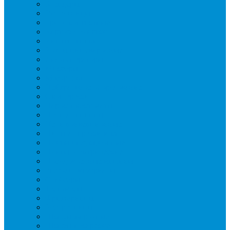
Блендеры
Вафельницы
Грили контактные
Картофелечистки
Кипятильники
Котлы пищеварочные
Льдогенераторы
Миксеры
Мясорубки
Нейтральное оборудование
Овощерезки
Пароконвектоматы
Печи для пиццы
Печи конвекционные
Пилы для резки мяса
Плиты индукционные
Плиты электрические
Посудомоечные машины
Расходн. материалы
Слайсеры
Тестомесы
Фритюрницы
Чебуречницы
Шкафы жарочные
Шкафы пекарские