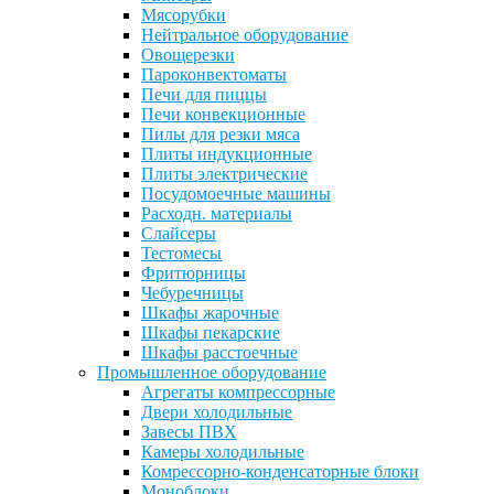
Мясорубки
Нейтральное оборудование
Овощерезки
Пароконвектоматы
Печи для пиццы
Печи конвекционные
Пилы для резки мяса
Плиты индукционные
Плиты электрические
Посудомоечные машины
Расходн. материалы
Слайсеры
Тестомесы
Фритюрницы
Чебуречницы
Шкафы жарочные
Шкафы пекарские
Шкафы расстоечные
Промышленное оборудование
Агрегаты компрессорные
Двери холодильные
Завесы ПВХ
Камеры холодильные
Комрессорно-конденсаторные блоки
Моноблоки