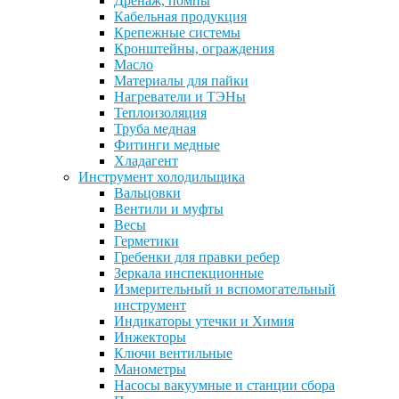
Дренаж, помпы
Кабельная продукция
Крепежные системы
Кронштейны, ограждения
Масло
Материалы для пайки
Нагреватели и ТЭНы
Теплоизоляция
Труба медная
Фитинги медные
Хладагент
Инструмент холодильщика
Вальцовки
Вентили и муфты
Весы
Герметики
Гребенки для правки ребер
Зеркала инспекционные
Измерительный и вспомогательный
инструмент
Индикаторы утечки и Химия
Инжекторы
Ключи вентильные
Манометры
Насосы вакуумные и станции сбора