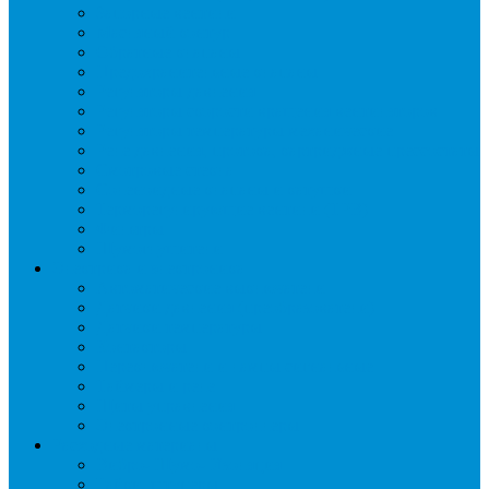
Запорные вентили
Масляный контур
Обратные клапаны
Предохранительные клапаны
Регуляторы давления
Регуляторы скорости вращения вентиляторов
Регуляторы температуры механические
Реле давления, протока, картриджные прессостаты
Смотровые стекла
Соленоидные клапаны и катушки
Терморегулирующие вентили (ТРВ)
Фильтры
Шумоглушители
Электрика и электроника
Автоматические выключатели
Датчики давления (преобразователи)
Датчики температуры
Контакторы
Переключатели и лампы сигнальные
Таймеры и реле
Щиты управления
Электронные контроллеры
Расходные материалы
Вибро- Шумо- Изоляция
Гайки, штуцеры