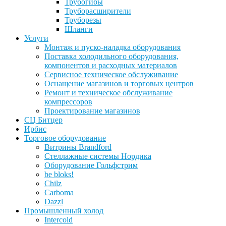
Трубогибы
Труборасширители
Труборезы
Шланги
Услуги
Монтаж и пуско-наладка оборудования
Поставка холодильного оборудования,
компонентов и расходных материалов
Сервисное техническое обслуживание
Оснащение магазинов и торговых центров
Ремонт и техническое обслуживание
компрессоров
Проектирование магазинов
СЦ Битцер
Ирбис
Торговое оборудование
Витрины Brandford
Стеллажные системы Нордика
Оборудование Гольфстрим
be bloks!
Chilz
Carboma
Dazzl
Промышленный холод
Intercold