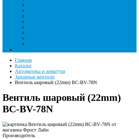
Римеры и гратосниматели
Станции манометрические
Течеискатели ламповые и красители
Течеискатели электронные
Трубогибы
Труборасширители
Труборезы
Шланги
Еще
Главная
Каталог
Автоматика и арматура
Запорные вентили
Вентиль шаровый (22mm) BC-BV-78N
Вентиль шаровый (22mm)
BC-BV-78N
Производитель