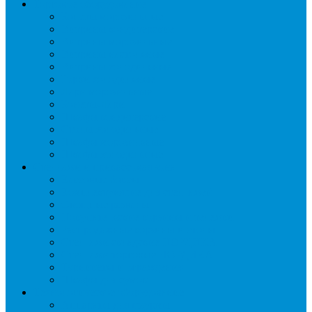
Торговое оборудование
Бонеты морозильные
Витрины кондитерские
Витрины морозильные
Витрины настольные
Витрины холодильные
Горки холодильные
Лари морозильные
Бонеты-Лари
Шкафы кондитерские
Столы холодильные
Шкафы морозильные
Шкафы холодильные
Стеллажи и прикассовая зона
Кассовые боксы
Комплектующие для стеллажей
Овощные развалы
Покупательские корзины и тележки
Распродажные корзины и столы
Стеллажи складские НОРДИКА
Стеллажи торговые НОРДИКА
Турникеты и ограждения
Шкафы для сумок
Технологическое оборудование
Аппараты для шаурмы