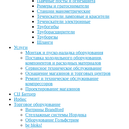
Паячные посты и огнезащита
Римеры и гратосниматели
Станции манометрические
Течеискатели ламповые и красители
Течеискатели электронные
Трубогибы
Труборасширители
Труборезы
Шланги
Услуги
Монтаж и пуско-наладка оборудования
Поставка холодильного оборудования,
компонентов и расходных материалов
Сервисное техническое обслуживание
Оснащение магазинов и торговых центров
Ремонт и техническое обслуживание
компрессоров
Проектирование магазинов
СЦ Битцер
Ирбис
Торговое оборудование
Витрины Brandford
Стеллажные системы Нордика
Оборудование Гольфстрим
be bloks!