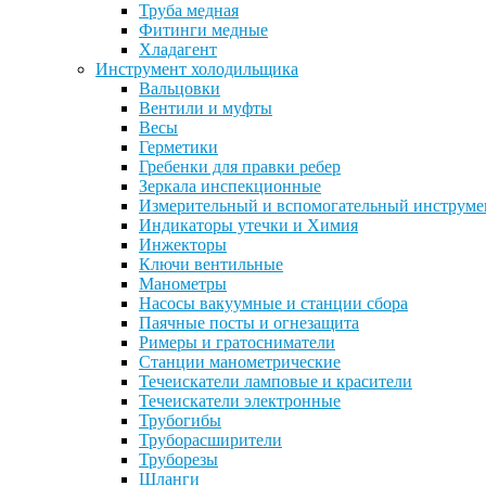
Труба медная
Фитинги медные
Хладагент
Инструмент холодильщика
Вальцовки
Вентили и муфты
Весы
Герметики
Гребенки для правки ребер
Зеркала инспекционные
Измерительный и вспомогательный инструме
Индикаторы утечки и Химия
Инжекторы
Ключи вентильные
Манометры
Насосы вакуумные и станции сбора
Паячные посты и огнезащита
Римеры и гратосниматели
Станции манометрические
Течеискатели ламповые и красители
Течеискатели электронные
Трубогибы
Труборасширители
Труборезы
Шланги