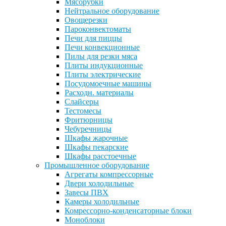
Мясорубки
Нейтральное оборудование
Овощерезки
Пароконвектоматы
Печи для пиццы
Печи конвекционные
Пилы для резки мяса
Плиты индукционные
Плиты электрические
Посудомоечные машины
Расходн. материалы
Слайсеры
Тестомесы
Фритюрницы
Чебуречницы
Шкафы жарочные
Шкафы пекарские
Шкафы расстоечные
Промышленное оборудование
Агрегаты компрессорные
Двери холодильные
Завесы ПВХ
Камеры холодильные
Комрессорно-конденсаторные блоки
Моноблоки