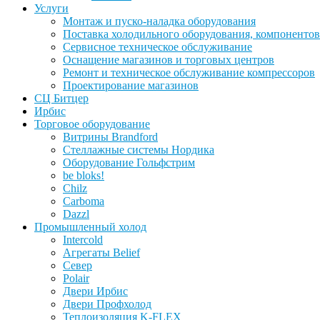
Услуги
Монтаж и пуско-наладка оборудования
Поставка холодильного оборудования, компонентов
Сервисное техническое обслуживание
Оснащение магазинов и торговых центров
Ремонт и техническое обслуживание компрессоров
Проектирование магазинов
СЦ Битцер
Ирбис
Торговое оборудование
Витрины Brandford
Стеллажные системы Нордика
Оборудование Гольфстрим
be bloks!
Chilz
Carboma
Dazzl
Промышленный холод
Intercold
Агрегаты Belief
Север
Polair
Двери Ирбис
Двери Профхолод
Теплоизоляция K-FLEX