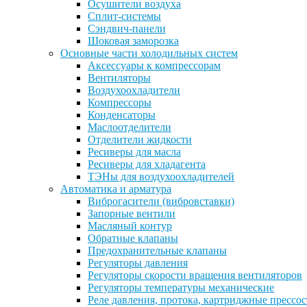
Осушители воздуха
Сплит-системы
Сэндвич-панели
Шоковая заморозка
Основные части холодильных систем
Аксессуары к компрессорам
Вентиляторы
Воздухоохладители
Компрессоры
Конденсаторы
Маслоотделители
Отделители жидкости
Ресиверы для масла
Ресиверы для хладагента
ТЭНы для воздухоохладителей
Автоматика и арматура
Виброгасители (вибровставки)
Запорные вентили
Масляный контур
Обратные клапаны
Предохранительные клапаны
Регуляторы давления
Регуляторы скорости вращения вентиляторов
Регуляторы температуры механические
Реле давления, протока, картриджные прессо