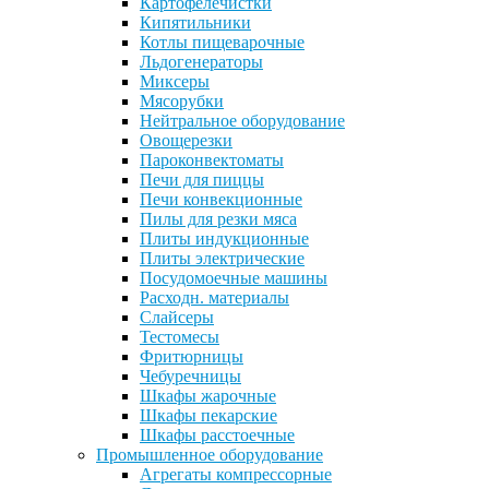
Картофелечистки
Кипятильники
Котлы пищеварочные
Льдогенераторы
Миксеры
Мясорубки
Нейтральное оборудование
Овощерезки
Пароконвектоматы
Печи для пиццы
Печи конвекционные
Пилы для резки мяса
Плиты индукционные
Плиты электрические
Посудомоечные машины
Расходн. материалы
Слайсеры
Тестомесы
Фритюрницы
Чебуречницы
Шкафы жарочные
Шкафы пекарские
Шкафы расстоечные
Промышленное оборудование
Агрегаты компрессорные