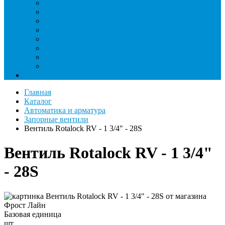
Римеры и гратосниматели
Станции манометрические
Течеискатели ламповые и красители
Течеискатели электронные
Трубогибы
Труборасширители
Труборезы
Шланги
Еще
Главная
Каталог
Автоматика и арматура
Запорные вентили
Вентиль Rotalock RV - 1 3/4" - 28S
Вентиль Rotalock RV - 1 3/4"
- 28S
Базовая единица
шт