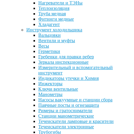
Нагреватели и ТЭНы
Теплоизоляция
Труба медная
Фитинги медные
Хладагент
Инструмент холодильщика
Вальцовки
Вентили и муфты
Весы
Герметики
Гребенки для правки ребер
Зеркала инспекционные
Измерительный и вспомогательный
инструмент
Индикаторы утечки и Химия
Инжекторы
Ключи вентильные
Манометры
Насосы вакуумные и станции сбора
Паячные посты и огнезащита
Римеры и гратосниматели
Станции манометрические
Течеискатели ламповые и красители
Течеискатели электронные
Трубогибы