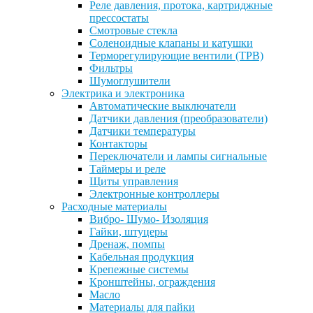
Реле давления, протока, картриджные
прессостаты
Смотровые стекла
Соленоидные клапаны и катушки
Терморегулирующие вентили (ТРВ)
Фильтры
Шумоглушители
Электрика и электроника
Автоматические выключатели
Датчики давления (преобразователи)
Датчики температуры
Контакторы
Переключатели и лампы сигнальные
Таймеры и реле
Щиты управления
Электронные контроллеры
Расходные материалы
Вибро- Шумо- Изоляция
Гайки, штуцеры
Дренаж, помпы
Кабельная продукция
Крепежные системы
Кронштейны, ограждения
Масло
Материалы для пайки