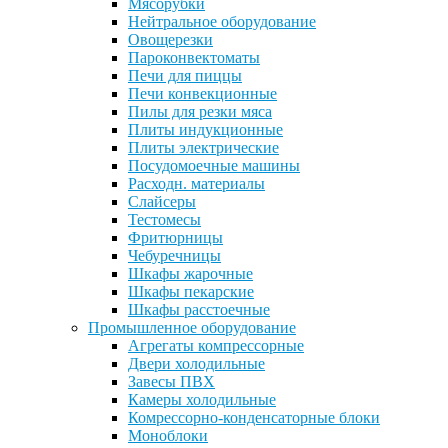
Мясорубки
Нейтральное оборудование
Овощерезки
Пароконвектоматы
Печи для пиццы
Печи конвекционные
Пилы для резки мяса
Плиты индукционные
Плиты электрические
Посудомоечные машины
Расходн. материалы
Слайсеры
Тестомесы
Фритюрницы
Чебуречницы
Шкафы жарочные
Шкафы пекарские
Шкафы расстоечные
Промышленное оборудование
Агрегаты компрессорные
Двери холодильные
Завесы ПВХ
Камеры холодильные
Комрессорно-конденсаторные блоки
Моноблоки