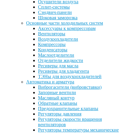
Осушители воздуха
Сплит-системы
Сэндвич-панели
Шоковая заморозка
Основные части холодильных систем
Аксессуары к компрессорам
Вентиляторы
Воздухоохладители
Компрессоры
Конденсаторы
Маслоотделители
Отделители жидкости
Ресиверы для масла
Ресиверы для хладагента
ТЭНы для воздухоохладителей
Автоматика и арматура
Виброгасители (вибровставки)
Запорные вентили
Масляный контур
Обратные клапаны
Предохранительные клапаны
Регуляторы давления
Регуляторы скорости вращения
вентиляторов
Регуляторы температуры механические