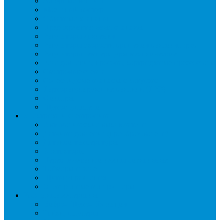
Запорные вентили
Масляный контур
Обратные клапаны
Предохранительные клапаны
Регуляторы давления
Регуляторы скорости вращения вентиляторов
Регуляторы температуры механические
Реле давления, протока, картриджные прессостаты
Смотровые стекла
Соленоидные клапаны и катушки
Терморегулирующие вентили (ТРВ)
Фильтры
Шумоглушители
Электрика и электроника
Автоматические выключатели
Датчики давления (преобразователи)
Датчики температуры
Контакторы
Переключатели и лампы сигнальные
Таймеры и реле
Щиты управления
Электронные контроллеры
Расходные материалы
Вибро- Шумо- Изоляция
Гайки, штуцеры