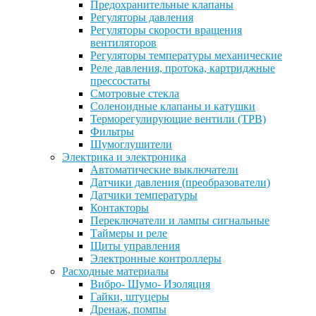
Предохранительные клапаны
Регуляторы давления
Регуляторы скорости вращения
вентиляторов
Регуляторы температуры механические
Реле давления, протока, картриджные
прессостаты
Смотровые стекла
Соленоидные клапаны и катушки
Терморегулирующие вентили (ТРВ)
Фильтры
Шумоглушители
Электрика и электроника
Автоматические выключатели
Датчики давления (преобразователи)
Датчики температуры
Контакторы
Переключатели и лампы сигнальные
Таймеры и реле
Щиты управления
Электронные контроллеры
Расходные материалы
Вибро- Шумо- Изоляция
Гайки, штуцеры
Дренаж, помпы