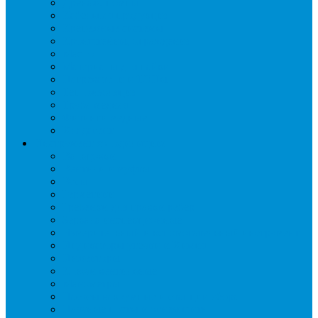
Дренаж, помпы
Кабельная продукция
Крепежные системы
Кронштейны, ограждения
Масло
Материалы для пайки
Нагреватели и ТЭНы
Теплоизоляция
Труба медная
Фитинги медные
Хладагент
Инструмент холодильщика
Вальцовки
Вентили и муфты
Весы
Герметики
Гребенки для правки ребер
Зеркала инспекционные
Измерительный и вспомогательный инструмент
Индикаторы утечки и Химия
Инжекторы
Ключи вентильные
Манометры
Насосы вакуумные и станции сбора
Паячные посты и огнезащита