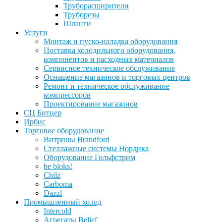
Труборасширители
Труборезы
Шланги
Услуги
Монтаж и пуско-наладка оборудования
Поставка холодильного оборудования,
компонентов и расходных материалов
Сервисное техническое обслуживание
Оснащение магазинов и торговых центров
Ремонт и техническое обслуживание
компрессоров
Проектирование магазинов
СЦ Битцер
Ирбис
Торговое оборудование
Витрины Brandford
Стеллажные системы Нордика
Оборудование Гольфстрим
be bloks!
Chilz
Carboma
Dazzl
Промышленный холод
Intercold
Агрегаты Belief