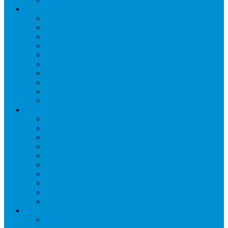
Промышленное оборудование
Агрегаты компрессорные
Двери холодильные
Завесы ПВХ
Камеры холодильные
Комрессорно-конденсаторные блоки
Моноблоки
Осушители воздуха
Сплит-системы
Сэндвич-панели
Шоковая заморозка
Основные части холодильных систем
Аксессуары к компрессорам
Вентиляторы
Воздухоохладители
Компрессоры
Конденсаторы
Маслоотделители
Отделители жидкости
Ресиверы для масла
Ресиверы для хладагента
ТЭНы для воздухоохладителей
Автоматика и арматура
Виброгасители (вибровставки)