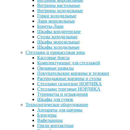
Витрины морозильные
Витрины настольные
Витрины холодильные
Горки холодильные
Лари морозильные
Бонеты-Лари
Шкафы кондитерские
Столы холодильные
Шкафы морозильные
Шкафы холодильные
Стеллажи и прикассовая зона
Кассовые боксы
Комплектующие для стеллажей
Овощные развалы
Покупательские корзины и тележки
Распродажные корзины и столы
Стеллажи складские НОРДИКА
Стеллажи торговые НОРДИКА
Турникеты и ограждения
Шкафы для сумок
Технологическое оборудование
Аппараты для шаурмы
Блендеры
Вафельницы
Грили контактные