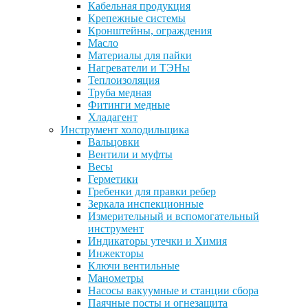
Кабельная продукция
Крепежные системы
Кронштейны, ограждения
Масло
Материалы для пайки
Нагреватели и ТЭНы
Теплоизоляция
Труба медная
Фитинги медные
Хладагент
Инструмент холодильщика
Вальцовки
Вентили и муфты
Весы
Герметики
Гребенки для правки ребер
Зеркала инспекционные
Измерительный и вспомогательный
инструмент
Индикаторы утечки и Химия
Инжекторы
Ключи вентильные
Манометры
Насосы вакуумные и станции сбора
Паячные посты и огнезащита