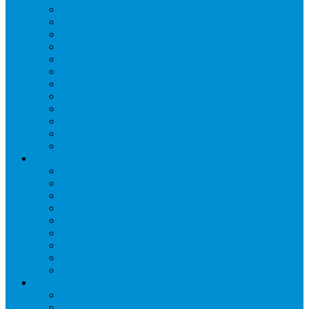
Бонеты морозильные
Витрины кондитерские
Витрины морозильные
Витрины настольные
Витрины холодильные
Горки холодильные
Лари морозильные
Бонеты-Лари
Шкафы кондитерские
Столы холодильные
Шкафы морозильные
Шкафы холодильные
Стеллажи и прикассовая зона
Кассовые боксы
Комплектующие для стеллажей
Овощные развалы
Покупательские корзины и тележки
Распродажные корзины и столы
Стеллажи складские НОРДИКА
Стеллажи торговые НОРДИКА
Турникеты и ограждения
Шкафы для сумок
Технологическое оборудование
Аппараты для шаурмы
Блендеры