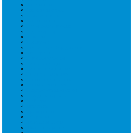
Вафельницы
Грили контактные
Картофелечистки
Кипятильники
Котлы пищеварочные
Льдогенераторы
Миксеры
Мясорубки
Нейтральное оборудование
Овощерезки
Пароконвектоматы
Печи для пиццы
Печи конвекционные
Пилы для резки мяса
Плиты индукционные
Плиты электрические
Посудомоечные машины
Расходн. материалы
Слайсеры
Тестомесы
Фритюрницы
Чебуречницы
Шкафы жарочные
Шкафы пекарские
Шкафы расстоечные