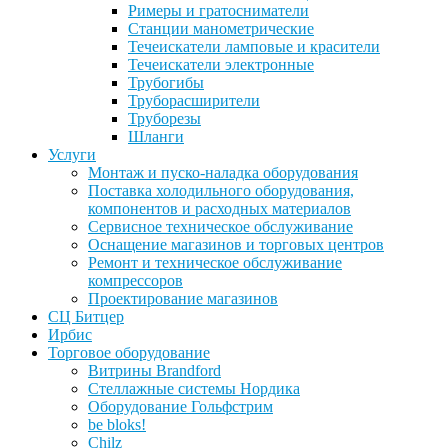
Римеры и гратосниматели
Станции манометрические
Течеискатели ламповые и красители
Течеискатели электронные
Трубогибы
Труборасширители
Труборезы
Шланги
Услуги
Монтаж и пуско-наладка оборудования
Поставка холодильного оборудования,
компонентов и расходных материалов
Сервисное техническое обслуживание
Оснащение магазинов и торговых центров
Ремонт и техническое обслуживание
компрессоров
Проектирование магазинов
СЦ Битцер
Ирбис
Торговое оборудование
Витрины Brandford
Стеллажные системы Нордика
Оборудование Гольфстрим
be bloks!
Chilz