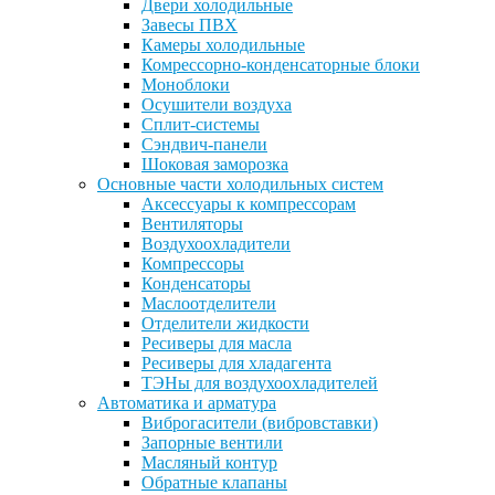
Двери холодильные
Завесы ПВХ
Камеры холодильные
Комрессорно-конденсаторные блоки
Моноблоки
Осушители воздуха
Сплит-системы
Сэндвич-панели
Шоковая заморозка
Основные части холодильных систем
Аксессуары к компрессорам
Вентиляторы
Воздухоохладители
Компрессоры
Конденсаторы
Маслоотделители
Отделители жидкости
Ресиверы для масла
Ресиверы для хладагента
ТЭНы для воздухоохладителей
Автоматика и арматура
Виброгасители (вибровставки)
Запорные вентили
Масляный контур
Обратные клапаны