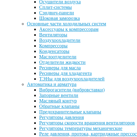
Осушители воздуха
Сплит-системы
Сэндвич-панели
Шоковая заморозка
Основные части холодильных систем
Аксессуары к компрессорам
Вентиляторы
Воздухоохладители
Компрессоры
Конденсаторы
Маслоотделители
Отделители жидкости
Ресиверы для масла
Ресиверы для хладагента
ТЭНы для воздухоохладителей
Автоматика и арматура
Виброгасители (вибровставки)
Запорные вентили
Масляный контур
Обратные клапаны
Предохранительные клапаны
Регуляторы давления
Регуляторы скорости вращения вентиляторов
Регуляторы температуры механические
Реле давления, протока, картриджные прессо