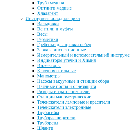
Труба медная
Фитинги медные
Хладагент
Инструмент холодильщика
Вальцовки
Вентили и муфты
Весы
Герметики
Гребенки для правки ребер
Зеркала инспекционные
Измерительный и вспомогательный инструме
Индикаторы утечки и Химия
Инжекторы
Ключи вентильные
Манометры
Насосы вакуумные и станции сбора
Паячные посты и огнезащита
Римеры и гратосниматели
Станции манометрические
Течеискатели ламповые и красители
Течеискатели электронные
Трубогибы
Труборасширители
Труборезы
Шланги