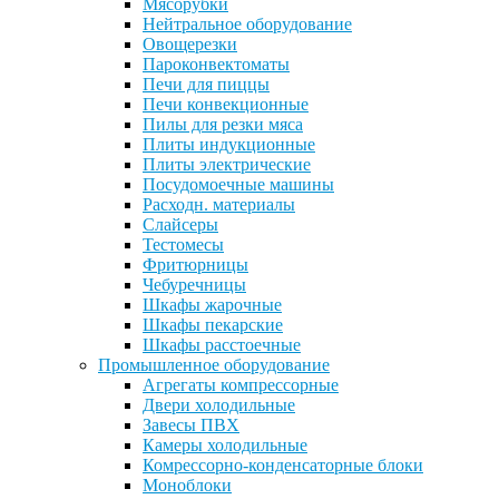
Мясорубки
Нейтральное оборудование
Овощерезки
Пароконвектоматы
Печи для пиццы
Печи конвекционные
Пилы для резки мяса
Плиты индукционные
Плиты электрические
Посудомоечные машины
Расходн. материалы
Слайсеры
Тестомесы
Фритюрницы
Чебуречницы
Шкафы жарочные
Шкафы пекарские
Шкафы расстоечные
Промышленное оборудование
Агрегаты компрессорные
Двери холодильные
Завесы ПВХ
Камеры холодильные
Комрессорно-конденсаторные блоки
Моноблоки