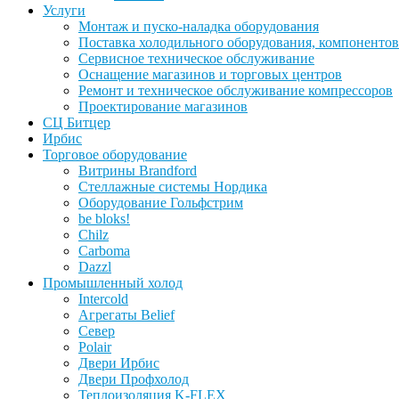
Услуги
Монтаж и пуско-наладка оборудования
Поставка холодильного оборудования, компонентов
Сервисное техническое обслуживание
Оснащение магазинов и торговых центров
Ремонт и техническое обслуживание компрессоров
Проектирование магазинов
СЦ Битцер
Ирбис
Торговое оборудование
Витрины Brandford
Стеллажные системы Нордика
Оборудование Гольфстрим
be bloks!
Chilz
Carboma
Dazzl
Промышленный холод
Intercold
Агрегаты Belief
Север
Polair
Двери Ирбис
Двери Профхолод
Теплоизоляция K-FLEX